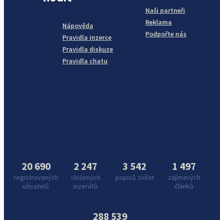
Naši partneři
Reklama
Nápověda
Podpořte nás
Pravidla inzerce
Pravidla diskuze
Pravidla chatu
20 690
2 247
3 542
1 497
registrovaných
vložených
popisů zvířat
zajímavých
uživatelů
inzerátů
článků
288 539