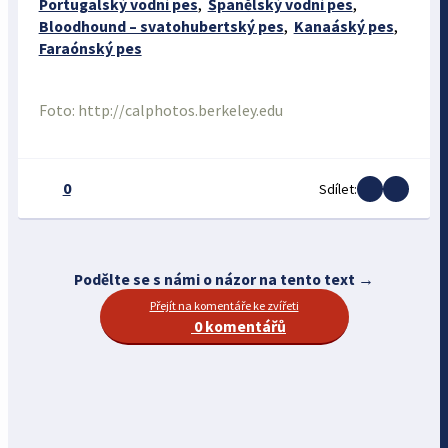
Portugalský vodní pes
,
Španělský vodní pes
,
Bloodhound – svatohubertský pes
,
Kanaáský pes
,
Faraónský pes
Foto: http://calphotos.berkeley.edu
0
Sdílet:
Podělte se s námi o názor na tento text →
Přejít na komentáře ke zvířeti
0 komentářů