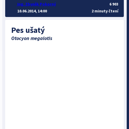
Ing. Zbyněk Pokorný
6 903
10.06.2014, 14:00
2 minuty čtení
Pes ušatý
Otocyon megalotis