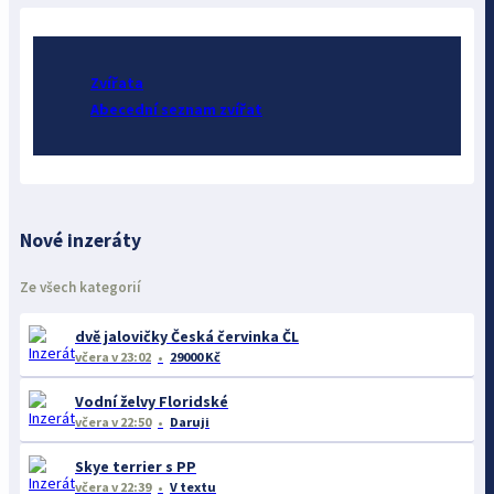
Zvířata
Abecední seznam zvířat
Nové inzeráty
Ze všech kategorií
dvě jalovičky Česká červinka ČL
včera
v 23:02
29000 Kč
Vodní želvy Floridské
včera
v 22:50
Daruji
Skye terrier s PP
včera
v 22:39
V textu