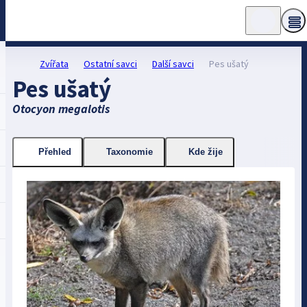
Zvířata
Ostatní savci
Další savci
Pes ušatý
Pes ušatý
Otocyon megalotis
Přehled
Taxonomie
Kde žije