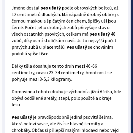
Jméno dostal
pes ušatý
podle obrovských boltců, až
12 centimetrů dlouhých. Má nápadně drobný obličej s
černou maskou a špičatým čenichem, špičky uší jsou
černé. Počet jeho drobných zubů převyšuje stav u
všech ostatních psovitých, celkem má
pes ušatý
48
zubů, díky osmí stoličkám navíc. Je to nejvyšší počet
pravých zubů u placentálů.
Pes ušatý
se chováním
podobá spíše lišce.
Délky těla dosahuje tento druh mezi 46-66
centimetry, ocasu 23-34 centimetry, hmotnost se
pohyuje mezi 3-5,3 kilogramy.
Domovinou tohoto druhu je východní a jižní Afrika, kde
obývá oddělené areály; stepi, polopouště a okraje
lesu.
Pes ušatý
je pravděpodobně jediná psovitá šelma,
která neloví savce, ale živí se hlavně termity a
chrobáky. Občas si přilepší malými hlodavci nebo vejci