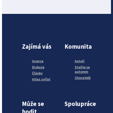
Zajímá vás
Komunita
Inzerce
Autoři
Diskuze
Staňte se
autorem
Články
Chovatelé
Atlas zvířat
Může se
Spolupráce
hodit