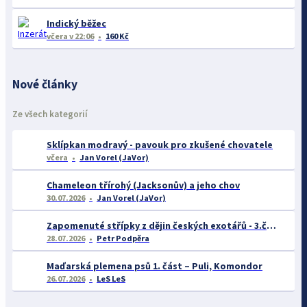
Indický běžec
včera
v 22:06
160 Kč
Nové články
Ze všech kategorií
Sklípkan modravý - pavouk pro zkušené chovatele
včera
Jan Vorel (JaVor)
Chameleon třírohý (Jacksonův) a jeho chov
30.07.2026
Jan Vorel (JaVor)
Zapomenuté střípky z dějin českých exotářů - 3.část
28.07.2026
Petr Podpěra
Maďarská plemena psů 1. část – Puli, Komondor
26.07.2026
LeS LeS