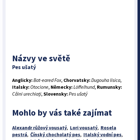
Názvy ve světě
Pes ušatý
Anglicky:
Bat-eared Fox
,
Chorvatsky:
Dugouha lisica
,
Italsky:
Otocione
,
Německy:
Löffelhund
,
Rumunsky:
Câini urechiaţi
,
Slovensky:
Pes ušatý
Mohlo by vás také zajímat
Alexandr růžový vousatý
,
Lori vousatý
,
Rosela
pestrá
,
Čínský chocholatý pes
,
Italský vodní pes
,