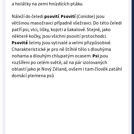
a holátky na zemi hnízdících ptáku.
Náleží do čeledi
psovití
.
Psovití
(
Canidae
) jsou
většinou masožravci případně všežravci. Do této čeledi
patří psi, vlci, lišky, kojoti a šakalové. Stejně, jako
některé kočky, jsou všichni psovití prstochodci.
Psovité
šelmy jsou vytrvalé a velmi přizpůsobivé.
Charakteristické je pro ně štíhlé tělo s dlouhýma
nohama a dlouhým chlupatým ocasem.
Psi
jsou
rozšířeni po celém světě, až na pár izolovaných
oblastí jako je Nový Zéland, ovšem i tam člověk zatáhl
domácí plemena psů