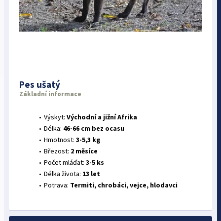
Pes ušatý
Základní informace
Výskyt:
Východní a jižní Afrika
Délka:
46-66 cm bez ocasu
Hmotnost:
3-5,3 kg
Březost:
2 měsíce
Počet mláďat:
3-5 ks
Délka života:
13 let
Potrava:
Termiti, chrobáci, vejce, hlodavci