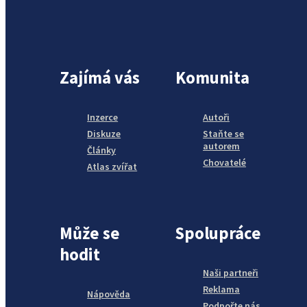
Zajímá vás
Komunita
Inzerce
Autoři
Diskuze
Staňte se
autorem
Články
Chovatelé
Atlas zvířat
Může se
Spolupráce
hodit
Naši partneři
Reklama
Nápověda
Podpořte nás