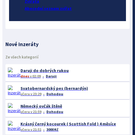
Zvířata
Abecední seznam zvířat
Nové inzeráty
Ze všech kategorií
Daruji do dobrých rukou
dnes
v 02:09
Daruji
Svatobernardský pes (bernardýn)
včera
v 23:29
Dohodou
Německý ovčák štěně
včera
v 21:59
Dohodou
Krásný černý kocourek ( Scottish Fold ) 4 měsíce
včera
v 21:51
3000 Kč