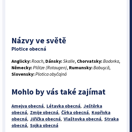
Názvy ve světě
Plotice obecná
Anglicky:
Roach
,
Dánsky:
Skalle
,
Chorvatsky:
Bodorka
,
Německy:
Plõtze (Rotaugen)
,
Rumunsky:
Babuşcă
,
Slovensky:
Plotica obyčajná
Mohlo by vás také zajímat
Amejva obecná
,
Létavka obecná
,
Ještěrka
obecná
,
Zmije obecná
,
Čírka obecná
,
Kopřivka
obecná
,
Jiřička obecná
,
Vlaštovka obecná
,
Straka
obecná
,
Sojka obecná