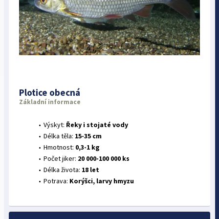
Plotice obecná
Základní informace
Výskyt:
Řeky i stojaté vody
Délka těla:
15-35 cm
Hmotnost:
0,3-1 kg
Počet jiker:
20 000-100 000 ks
Délka života:
18 let
Potrava:
Korýšci, larvy hmyzu