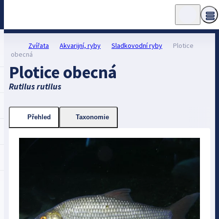
Zvířata
Akvarijní, ryby
Sladkovodní ryby
Plotice
obecná
Plotice obecná
Rutilus rutilus
Přehled
Taxonomie