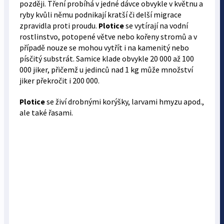
později. Tření probíhá v jedné dávce obvykle v květnu a
ryby kvůli němu podnikají kratší či delší migrace
zpravidla proti proudu.
Plotice
se vytírají na vodní
rostlinstvo, potopené větve nebo kořeny stromů a v
případě nouze se mohou vytřít i na kamenitý nebo
písčitý substrát. Samice klade obvykle 20 000 až 100
000 jiker, přičemž u jedinců nad 1 kg může množství
jiker překročit i 200 000.
Plotice
se živí drobnými korýšky, larvami hmyzu apod.,
ale také řasami.