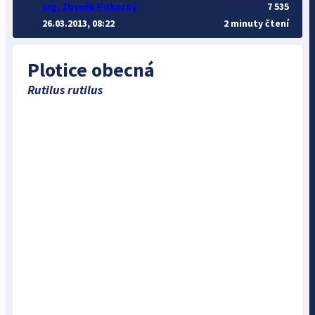
Ing. Zbyněk Pokorný
7 535
26.03.2013, 08:22
2 minuty čtení
Plotice obecná
Rutilus rutilus