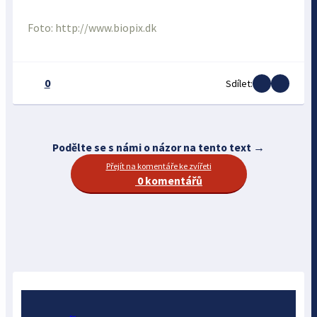
Foto: http://www.biopix.dk
0
Sdílet:
Podělte se s námi o názor na tento text →
Přejít na komentáře ke zvířeti
0 komentářů