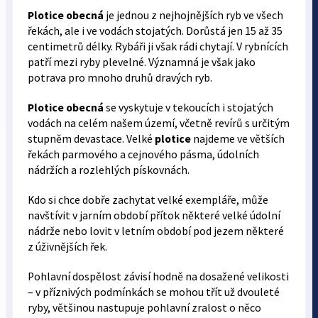
Plotice obecná
je jednou z nejhojnějších ryb ve všech
řekách, ale i ve vodách stojatých. Dorůstá jen 15 až 35
centimetrů délky. Rybáři ji však rádi chytají. V rybnících
patří mezi ryby plevelné. Významná je však jako
potrava pro mnoho druhů dravých ryb.
Plotice obecná
se vyskytuje v tekoucích i stojatých
vodách na celém našem území, včetně revírů s určitým
stupněm devastace. Velké
plotice
najdeme ve větších
řekách parmového a cejnového pásma, údolních
nádržích a rozlehlých pískovnách.
Kdo si chce dobře zachytat velké exempláře, může
navštívit v jarním období přítok některé velké údolní
nádrže nebo lovit v letním období pod jezem některé
z úživnějších řek.
Pohlavní dospělost závisí hodně na dosažené velikosti
– v příznivých podmínkách se mohou třít už dvouleté
ryby, většinou nastupuje pohlavní zralost o něco