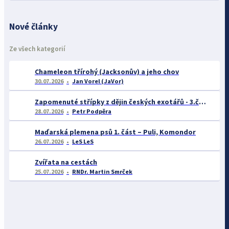
Nové články
Ze všech kategorií
Chameleon třírohý (Jacksonův) a jeho chov
30.07.2026
Jan Vorel (JaVor)
Zapomenuté střípky z dějin českých exotářů - 3.část
28.07.2026
Petr Podpěra
Maďarská plemena psů 1. část – Puli, Komondor
26.07.2026
LeS LeS
Zvířata na cestách
25.07.2026
RNDr. Martin Smrček