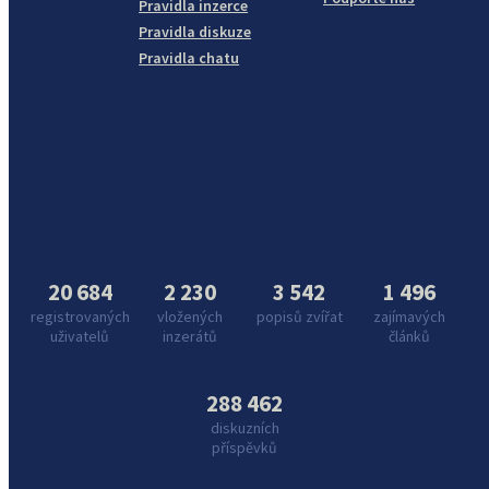
Pravidla inzerce
Pravidla diskuze
Pravidla chatu
20 684
2 230
3 542
1 496
registrovaných
vložených
popisů zvířat
zajímavých
uživatelů
inzerátů
článků
288 462
diskuzních
příspěvků