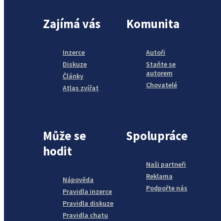
Zajímá vás
Komunita
Inzerce
Autoři
Diskuze
Staňte se
autorem
Články
Chovatelé
Atlas zvířat
Může se
Spolupráce
hodit
Naši partneři
Reklama
Nápověda
Podpořte nás
Pravidla inzerce
Pravidla diskuze
Pravidla chatu