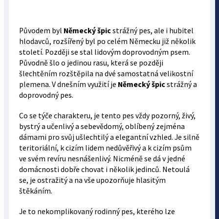
Původem byl
Německý špic
strážný pes, ale i hubitel
hlodavců, rozšířený byl po celém Německu již několik
století. Později se stal lidovým doprovodným psem.
Původně šlo o jedinou rasu, která se později
šlechtěním rozštěpila na dvé samostatná velikostní
plemena. V dnešním využití je
Německý špic
strážný a
doprovodný pes.
Co se týče charakteru, je tento pes vždy pozorný, živý,
bystrý a učenlivý a sebevědomý, oblíbený zejména
dámami pro svůj ušlechtilý a elegantní vzhled. Je silně
teritoriální, k cizím lidem nedůvěřivý a k cizím psům
ve svém revíru nesnášenlivý. Nicméně se dá v jedné
domácnosti dobře chovat i několik jedinců. Netoulá
se, je ostražitý a na vše upozorňuje hlasitým
štěkáním.
Je to nekomplikovaný rodinný pes, kterého lze