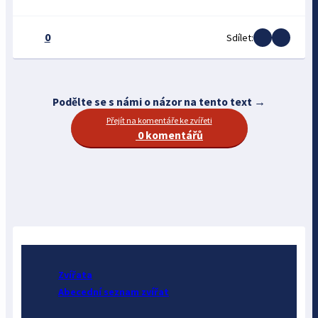
0
Sdílet:
Podělte se s námi o názor na tento text →
Přejít na komentáře ke zvířeti
0 komentářů
Zvířata
Abecední seznam zvířat