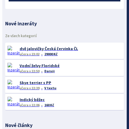
Nové inzeráty
Ze všech kategorií
dvě jalovičky Česká červinka ČL
včera
v 23:02
29000 Kč
Vodní želvy Floridské
včera
v 22:50
Daruji
Skye terrier s PP
včera
v 22:39
V textu
Indický běžec
včera
v 22:06
160 Kč
Nové články