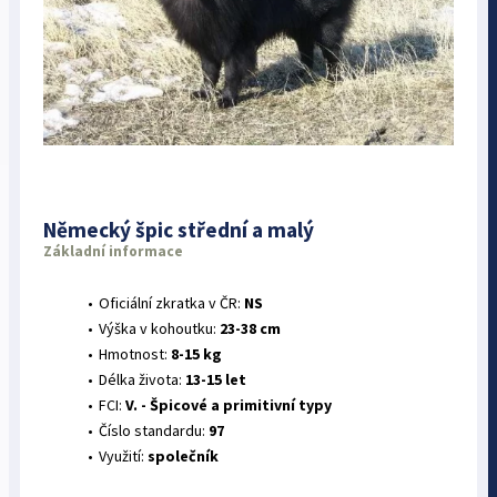
Německý špic střední a malý
Základní informace
Oficiální zkratka v ČR:
NS
Výška v kohoutku:
23-38 cm
Hmotnost:
8-15 kg
Délka života:
13-15 let
FCI:
V. - Špicové a primitivní typy
Číslo standardu:
97
Využití:
společník