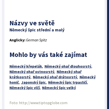
Názvy ve světě
Německý špic střední a malý
Anglicky:
German Spitz
Mohlo by vás také zajímat
Německý křepelák
,
Německý ohař dlouhosrstý
,
Německý ohař ostnosrstý
,
Německý ohař
krátkosrstý
,
Německý ohař drátosrstý
,
Německý
honič
,
Japonský špic
,
Německý špic trpasličí
,
Německý špic vlčí
,
Německý špic velký
Foto: http://www.tiptopglobe.com