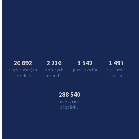
20 692
2 236
3 542
1 497
registrovaných
vložených
popisů zvířat
zajímavých
uživatelů
inzerátů
článků
288 540
diskuzních
příspěvků