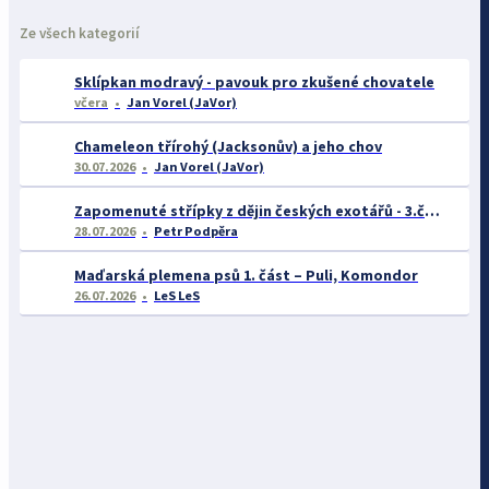
Ze všech kategorií
Sklípkan modravý - pavouk pro zkušené chovatele
včera
Jan Vorel (JaVor)
Chameleon třírohý (Jacksonův) a jeho chov
30.07.2026
Jan Vorel (JaVor)
Zapomenuté střípky z dějin českých exotářů - 3.část
28.07.2026
Petr Podpěra
Maďarská plemena psů 1. část – Puli, Komondor
26.07.2026
LeS LeS