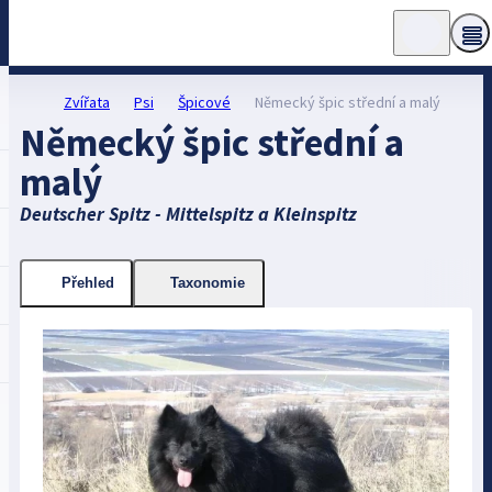
Zvířata
Psi
Špicové
Německý špic střední a malý
Německý špic střední a
malý
Deutscher Spitz - Mittelspitz a Kleinspitz
Přehled
Taxonomie