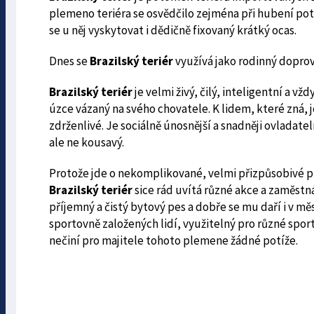
plemeno teriéra se osvědčilo zejména při hubení pot
se u něj vyskytovat i dědičně fixovaný krátký ocas.
Dnes se
Brazilský teriér
využívá jako rodinný dopro
Brazilský teriér
je velmi živý, čilý, inteligentní a v
úzce vázaný na svého chovatele. K lidem, které zná, j
zdrženlivé. Je sociálně únosnější a snadněji ovladate
ale ne kousavý.
Protože jde o nekomplikované, velmi přizpůsobivé pl
Brazilský teriér
sice rád uvítá různé akce a zaměstná
příjemný a čistý bytový pes a dobře se mu daří i v m
sportovně založených lidí, využitelný pro různé sporto
nečiní pro majitele tohoto plemene žádné potíže.