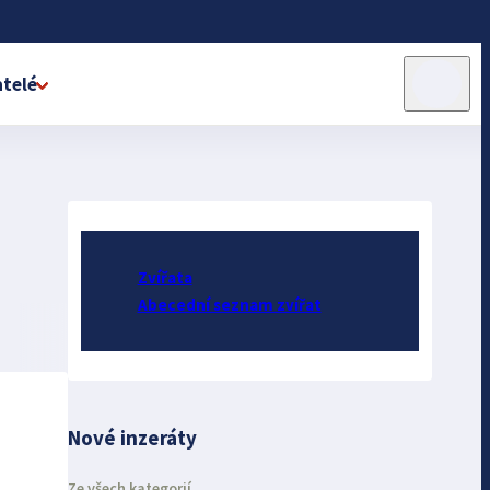
telé
Zvířata
Abecední seznam zvířat
Nové inzeráty
Ze všech kategorií