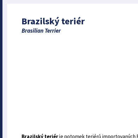
Brazilský teriér
Brasilian Terrier
Brazilský teriér
je potomek teriérů importovaných E