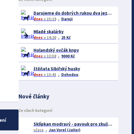
Darujeme do dobrých rukou dva jezevčíky – ideálně společně
dnes
v 15:19
Daruji
Mladé skalárky
dnes
v 14:20
25 Kč
Holandský ovčák knpv
dnes
v 13:58
9000 Kč
štěňata Sibiřský husky
dnes
v 13:43
Dohodou
Nové články
Ze všech kategorií
ení
Sklípkan modravý - pavouk pro zkušené chovatele
včera
Jan Vorel (JaVor)