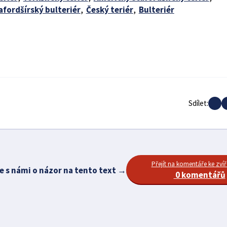
afordšírský bulteriér
,
Český teriér
,
Bulteriér
Sdílet:
Přejít na komentáře ke zvíř
e s námi o názor na tento text →
0 komentářů