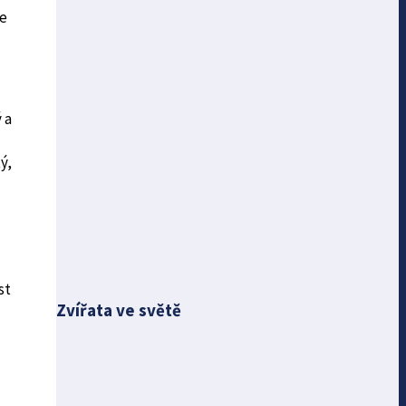
že
 a
ý,
st
Zvířata ve světě