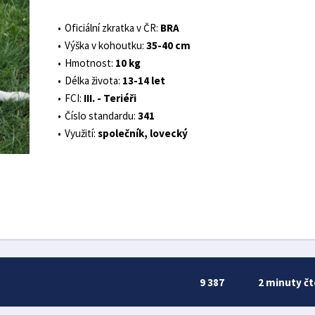
Oficiální zkratka v ČR:
BRA
Výška v kohoutku:
35-40 cm
Hmotnost:
10 kg
Délka života:
13-14 let
FCI:
III. - Teriéři
Číslo standardu:
341
Využití:
společník, lovecký
9 387
2 minuty čt