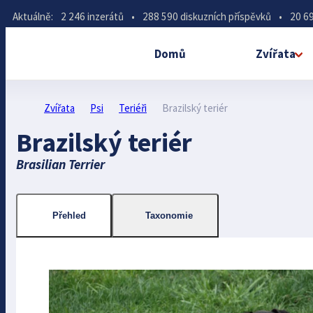
Aktuálně:
2 246 inzerátů
•
288 590 diskuzních příspěvků
•
20 69
Domů
Zvířata
Zvířata
Psi
Teriéři
Brazilský teriér
Brazilský teriér
Brasilian Terrier
Přehled
Taxonomie