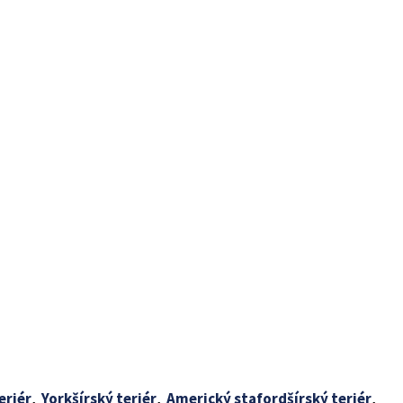
eriér
,
Yorkšírský teriér
,
Americký stafordšírský teriér
,