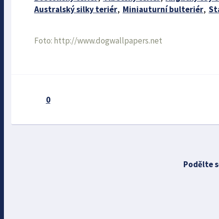
Australský silky teriér
,
Miniauturní bulteriér
,
St
Foto: http://www.dogwallpapers.net
0
Podělte s