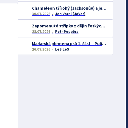
Chameleon třírohý (Jacksonův) a jeho chov
30.07.2026
Jan Vorel (JaVor)
Zapomenuté střípky z dějin českých exotářů - 3.část
28.07.2026
Petr Podpěra
Maďarská plemena psů 1. část – Puli, Komondor
26.07.2026
LeS LeS