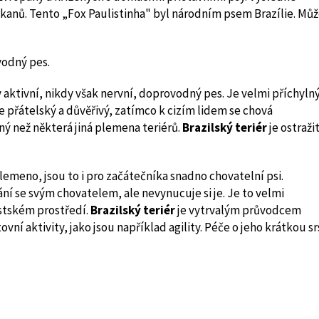
kanů. Tento „Fox Paulistinha" byl národním psem Brazílie. Mů
vodný pes.
ždy aktivní, nikdy však nervní, doprovodný pes. Je velmi příchylný
e přátelský a důvěřivý, zatímco k cizím lidem se chová
lný než některá jiná plemena teriérů.
Brazilský teriér
je ostražit
emeno, jsou to i pro začátečníka snadno chovatelní psi.
ní se svým chovatelem, ale nevynucuje si je. Je to velmi
ěstském prostředí.
Brazilský teriér
je vytrvalým průvodcem
vní aktivity, jako jsou například agility. Péče o jeho krátkou sr