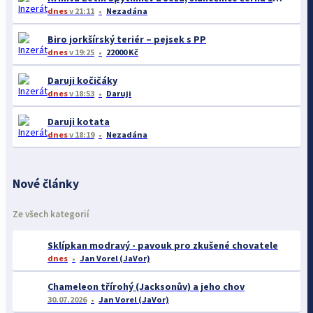
dnes
v 21:11
Nezadána
Biro jorkšírský teriér – pejsek s PP
dnes
v 19:25
22000 Kč
Daruji kočičáky
dnes
v 18:53
Daruji
Daruji kotata
dnes
v 18:19
Nezadána
Nové články
Ze všech kategorií
Sklípkan modravý - pavouk pro zkušené chovatele
dnes
Jan Vorel (JaVor)
Chameleon třírohý (Jacksonův) a jeho chov
30.07.2026
Jan Vorel (JaVor)