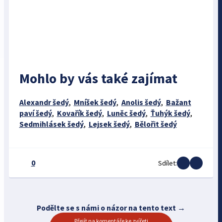
Mohlo by vás také zajímat
Alexandr šedý
,
Mníšek šedý
,
Anolis šedý
,
Bažant
paví šedý
,
Kovařík šedý
,
Luněc šedý
,
Ťuhýk šedý
,
Sedmihlásek šedý
,
Lejsek šedý
,
Bělořit šedý
0
Sdílet:
Podělte se s námi o názor na tento text →
Přejít na komentáře ke zvířeti