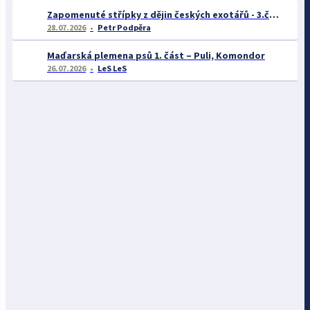
Zapomenuté střípky z dějin českých exotářů - 3.část
28.07.2026
Petr Podpěra
Maďarská plemena psů 1. část – Puli, Komondor
26.07.2026
LeS LeS