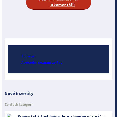
0 komentářů
Zvířata
Abecední seznam zvířat
Nové inzeráty
Ze všech kategorií
Krmiva Zetik Spytihněv u Jezu, slunečnice černá 19kc/kg Akce na Avicentru Avest I na burze