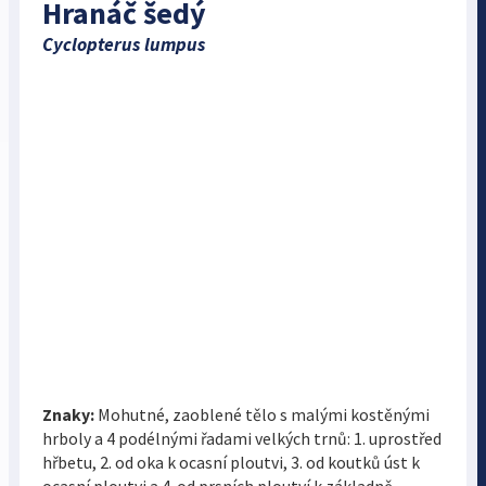
Hranáč šedý
Cyclopterus lumpus
Znaky:
Mohutné, zaoblené tělo s malými kostěnými
hrboly a 4 podélnými řadami velkých trnů: 1. uprostřed
hřbetu, 2. od oka k ocasní ploutvi, 3. od koutků úst k