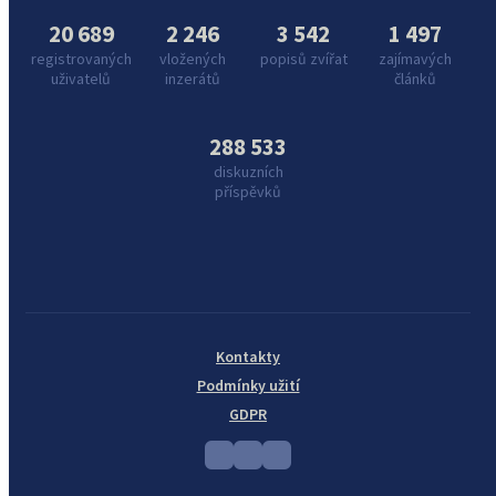
20 689
2 246
3 542
1 497
registrovaných
vložených
popisů zvířat
zajímavých
uživatelů
inzerátů
článků
288 533
diskuzních
příspěvků
Kontakty
Podmínky užití
GDPR