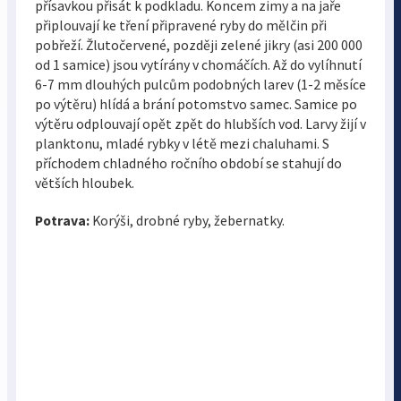
přísavkou přisát k podkladu. Koncem zimy a na jaře
připlouvají ke tření připravené ryby do mělčin při
pobřeží. Žlutočervené, později zelené jikry (asi 200 000
od 1 samice) jsou vytírány v chomáčích. Až do vylíhnutí
6-7 mm dlouhých pulcům podobných larev (1-2 měsíce
po výtěru) hlídá a brání potomstvo samec. Samice po
výtěru odplouvají opět zpět do hlubších vod. Larvy žijí v
planktonu, mladé rybky v létě mezi chaluhami. S
příchodem chladného ročního období se stahují do
větších hloubek.
Potrava:
Korýši, drobné ryby, žebernatky.