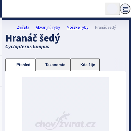
Zvířata
Akvarijní, ryby
Mořské ryby
Hranáč šedý
Hranáč šedý
Cyclopterus lumpus
Přehled
Taxonomie
Kde žije