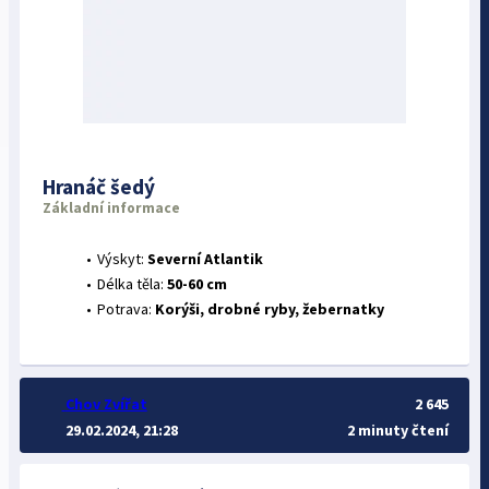
Hranáč šedý
Základní informace
Výskyt:
Severní Atlantik
Délka těla:
50-60 cm
Potrava:
Korýši, drobné ryby, žebernatky
Chov Zvířat
2 645
29.02.2024, 21:28
2 minuty čtení