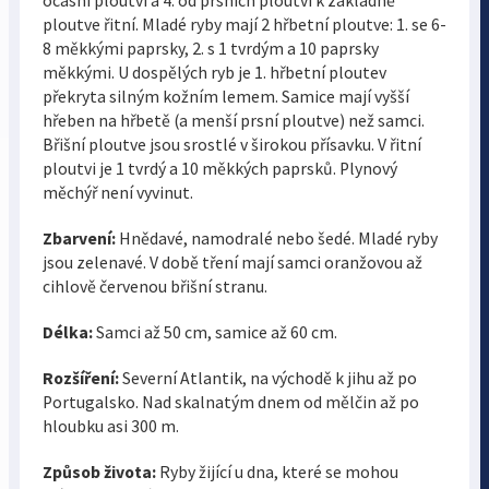
ocasní ploutvi a 4. od prsních ploutví k základně
ploutve řitní. Mladé ryby mají 2 hřbetní ploutve: 1. se 6-
8 měkkými paprsky, 2. s 1 tvrdým a 10 paprsky
měkkými. U dospělých ryb je 1. hřbetní ploutev
překryta silným kožním lemem. Samice mají vyšší
hřeben na hřbetě (a menší prsní ploutve) než samci.
Břišní ploutve jsou srostlé v širokou přísavku. V řitní
ploutvi je 1 tvrdý a 10 měkkých paprsků. Plynový
měchýř není vyvinut.
Zbarvení:
Hnědavé, namodralé nebo šedé. Mladé ryby
jsou zelenavé. V době tření mají samci oranžovou až
cihlově červenou břišní stranu.
Délka:
Samci až 50 cm, samice až 60 cm.
Rozšíření:
Severní Atlantik, na východě k jihu až po
Portugalsko. Nad skalnatým dnem od mělčin až po
hloubku asi 300 m.
Způsob života:
Ryby žijící u dna, které se mohou