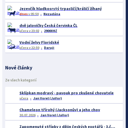
Jezevčík hladkosrstý trpasličí/králičí žíhaný
dnes
v 05:50
Nezadána
dvě jalovičky Česká červinka ČL
včera
v 23:02
29000 Kč
Vodní želvy Floridské
včera
v 22:50
Daruji
Nové články
Ze všech kategorií
Sklípkan modravý - pavouk pro zkušené chovatele
včera
Jan Vorel (JaVor)
Chameleon třírohý (Jacksonův) a jeho chov
30.07.2026
Jan Vorel (JaVor)
Zapomenuté střípky z dějin českých exotářů - 3.část