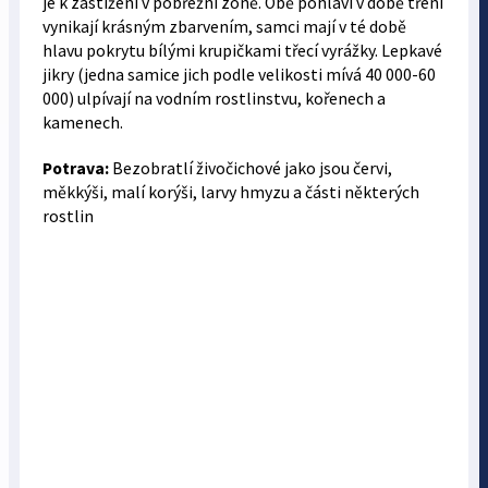
je k zastižení v pobřežní zóně. Obě pohlaví v době tření
vynikají krásným zbarvením, samci mají v té době
hlavu pokrytu bílými krupičkami třecí vyrážky. Lepkavé
jikry (jedna samice jich podle velikosti mívá 40 000-60
000) ulpívají na vodním rostlinstvu, kořenech a
kamenech.
Potrava:
Bezobratlí živočichové jako jsou červi,
měkkýši, malí korýši, larvy hmyzu a části některých
rostlin