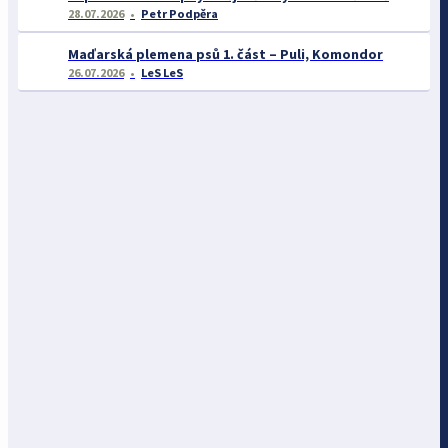
28.07.2026
Petr Podpěra
Maďarská plemena psů 1. část – Puli, Komondor
26.07.2026
LeS LeS