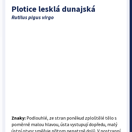
Plotice lesklá dunajská
Rutilus pigus virgo
Znaky:
Podlouhlé, ze stran poněkud zploštělé tělo s
poměrně malou hlavou, ústa vystupují dopředu, malý
ústní otvor směřuje přitom nepatrně dolů. V postranní