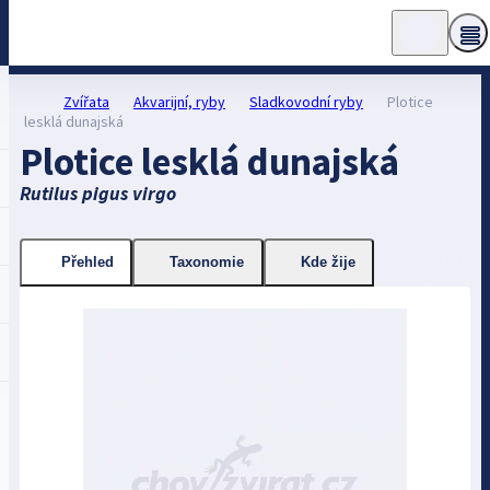
Zvířata
Akvarijní, ryby
Sladkovodní ryby
Plotice
lesklá dunajská
Plotice lesklá dunajská
Rutilus pigus virgo
Přehled
Taxonomie
Kde žije