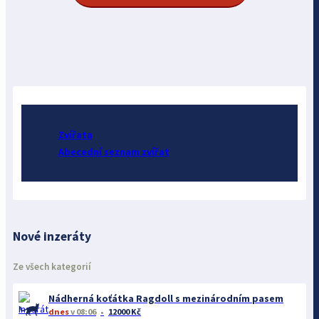
Zvířata
Abecední seznam zvířat
Nové inzeráty
Ze všech kategorií
Nádherná koťátka Ragdoll s mezinárodním pasem
dnes
v 08:06
12000 Kč