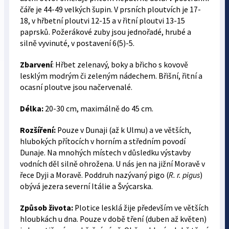
čáře je 44-49 velkých šupin. V prsních ploutvích je 17-
18, v hřbetní ploutvi 12-15 a v řitní ploutvi 13-15
paprsků. Požerákové zuby jsou jednořadé, hrubé a
silně vyvinuté, v postavení 6(5)-5.
Zbarvení
: Hřbet zelenavý, boky a břicho s kovově
lesklým modrým či zeleným nádechem. Břišní, řitní a
ocasní ploutve jsou načervenalé.
Délka:
20-30 cm, maximálně do 45 cm.
Rozšíření:
Pouze v Dunaji (až k Ulmu) a ve větších,
hlubokých přítocích v horním a středním povodí
Dunaje. Na mnohých místech v důsledku výstavby
vodních děl silně ohrožena. U nás jen na jižní Moravě v
řece Dyji a Moravě. Poddruh nazývaný pigo (
R. r. pigus
)
obývá jezera severní Itálie a Švýcarska.
Způsob života:
Plotice lesklá žije především ve větších
hloubkách u dna. Pouze v době tření (duben až květen)