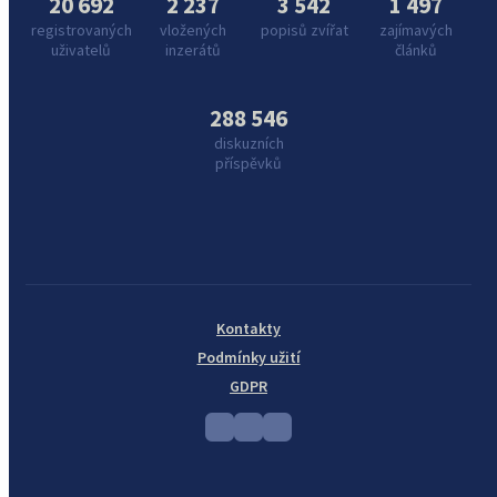
20 692
2 237
3 542
1 497
registrovaných
vložených
popisů zvířat
zajímavých
uživatelů
inzerátů
článků
288 546
diskuzních
příspěvků
Kontakty
Podmínky užití
GDPR