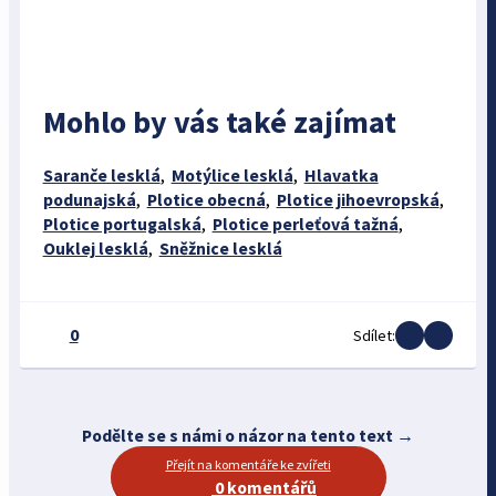
Mohlo by vás také zajímat
Saranče lesklá
,
Motýlice lesklá
,
Hlavatka
podunajská
,
Plotice obecná
,
Plotice jihoevropská
,
Plotice portugalská
,
Plotice perleťová tažná
,
Ouklej lesklá
,
Sněžnice lesklá
0
Sdílet:
Podělte se s námi o názor na tento text →
Přejít na komentáře ke zvířeti
0 komentářů