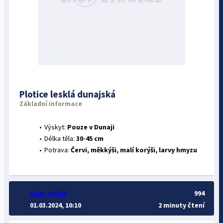
Plotice lesklá dunajská
Základní informace
Výskyt:
Pouze v Dunaji
Délka těla:
30-45 cm
Potrava:
Červi, měkkýši, malí korýši, larvy hmyzu
Chov Zvířat
994
01.03.2024, 10:10
2 minuty čtení