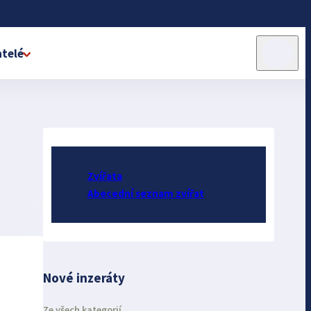
telé
Zvířata
Abecední seznam zvířat
Nové inzeráty
Ze všech kategorií