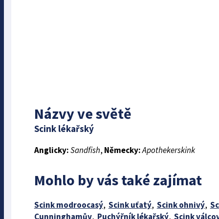
Názvy ve světě
Scink lékařský
Anglicky:
Sandfish
,
Německy:
Apothekerskink
Mohlo by vás také zajímat
Scink modroocasý
,
Scink uťatý
,
Scink ohnivý
,
Sc
Cunninghamův
,
Puchýřník lékařský
,
Scink válco