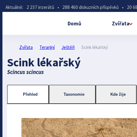
Aktuálně:
2 237 inzerátů
•
288 460 diskuzních příspěvků
•
20 68
Domů
Zvířata
Zvířata
Terarijní
Ještěři
Scink lékařský
Scink lékařský
Scincus scincus
Přehled
Taxonomie
Kde žije