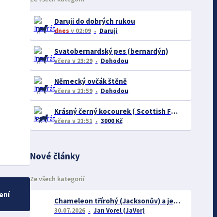
Daruji do dobrých rukou
dnes
v 02:09
Daruji
Svatobernardský pes (bernardýn)
včera
v 23:29
Dohodou
Německý ovčák štěně
včera
v 21:59
Dohodou
Krásný černý kocourek ( Scottish Fold ) 4 měsíce
včera
v 21:51
3000 Kč
Nové články
Ze všech kategorií
ení
Chameleon třírohý (Jacksonův) a jeho chov
30.07.2026
Jan Vorel (JaVor)