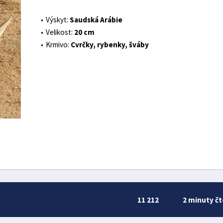
Výskyt:
Saudská Arábie
Velikost:
20 cm
Krmivo:
Cvrčky, rybenky, šváby
11 212
2 minuty čt