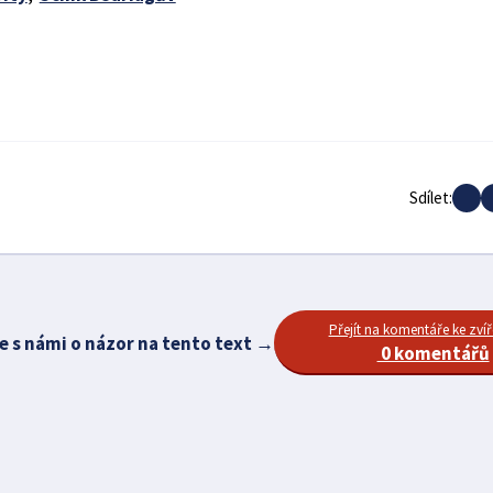
Sdílet:
Přejít na komentáře ke zvíř
e s námi o názor na tento text →
0 komentářů