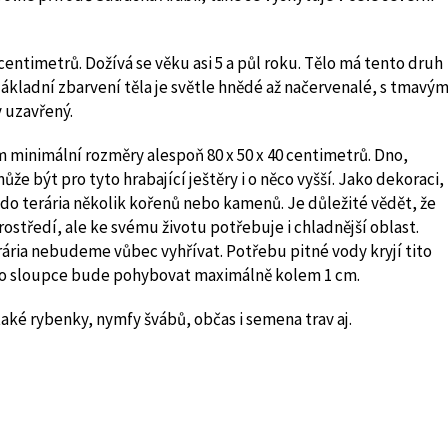
centimetrů. Dožívá se věku asi 5 a půl roku. Tělo má tento druh
Základní zbarvení těla je světle hnědé až načervenalé, s tmavým
 uzavřený.
m minimální rozměry alespoň 80 x 50 x 40 centimetrů. Dno,
že být pro tyto hrabající ještěry i o něco vyšší. Jako dekoraci,
do terária několik kořenů nebo kamenů. Je důležité vědět, že
ostředí, ale ke svému životu potřebuje i chladnější oblast.
ária nebudeme vůbec vyhřívat. Potřebu pitné vody kryjí tito
ního sloupce bude pohybovat maximálně kolem 1 cm.
také rybenky, nymfy švábů, občas i semena trav aj.