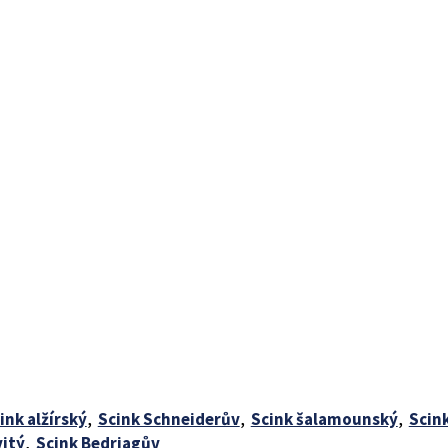
ink alžírský
,
Scink Schneiderův
,
Scink šalamounský
,
Scin
vitý
,
Scink Bedriagův