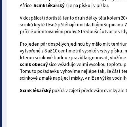
Africe.
Scink lékařský
žije na písku i v písku.
V dospělosti dorůstá tento druh délky těla kolem 20 
scinků kryté těsně přiléhajícími hladkými šupinami. 
příčně orientovanými pruhy. Středoušní otvor je vždy
Pro jeden pár dospělých jedinců by mělo mít teráriu
vytvořené z 8 až 10 centimetrů vysoké vrstvy písku, mů
kterou scinkové budou zpravidla ignorovat, vložíme 
scink obecný
sice vyžaduje velmi vysokou teplotu pr
Tomuto požadavku vyhovíme nejlépe tak, že část ter
scinkové z malé napájecí misky, v níž se výška vod
Scink lékařský
požírá v zajetí především cvrčky ale 