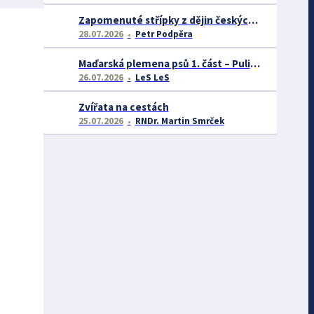
Zapomenuté střípky z dějin českých exotářů - 3.část
28.07.2026
Petr Podpěra
Maďarská plemena psů 1. část – Puli, Komondor
26.07.2026
LeS LeS
Zvířata na cestách
25.07.2026
RNDr. Martin Smrček