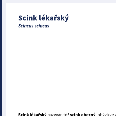
Scink lékařský
Scincus scincus
Scink lékařský
nazýván též
scink obecný
, obývá ve 