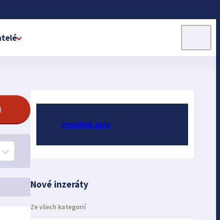
telé
i
Proběhlé akce
Nové inzeráty
Ze všech kategorií