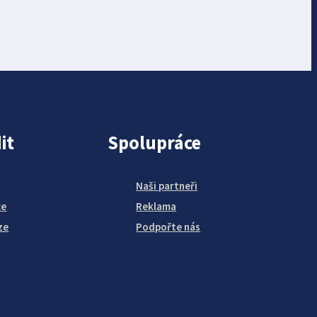
it
Spolupráce
Naši partneři
ce
Reklama
ze
Podpořte nás