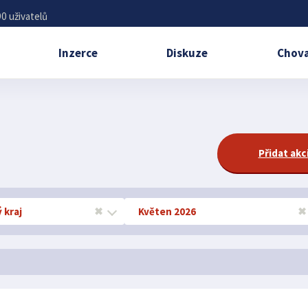
0 uživatelů
Inzerce
Diskuze
Chova
Přidat akc
 kraj
✖
Květen 2026
✖