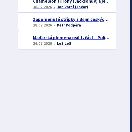
Chameleon třírohý (Jacksonův) a jeho chov
30.07.2026
Jan Vorel (JaVor)
Zapomenuté střípky z dějin českých exotářů - 3.část
28.07.2026
Petr Podpěra
Maďarská plemena psů 1. část – Puli, Komondor
26.07.2026
LeS LeS