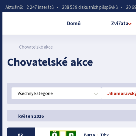
Aktuálně:
2 247 inzerátů
•
288 539 diskuzních příspěvků
•
20 69
Domů
Zvířata
Chovatelské akce
Chovatelské akce
Všechny kategorie
Jihomoravský
květen 2026
03.
Burza
·
Trhy