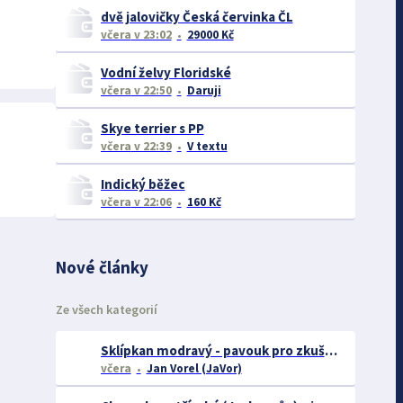
dvě jalovičky Česká červinka ČL
včera
v 23:02
29000 Kč
Vodní želvy Floridské
včera
v 22:50
Daruji
Skye terrier s PP
včera
v 22:39
V textu
Indický běžec
včera
v 22:06
160 Kč
Nové články
Ze všech kategorií
Sklípkan modravý - pavouk pro zkušené chovatele
včera
Jan Vorel (JaVor)