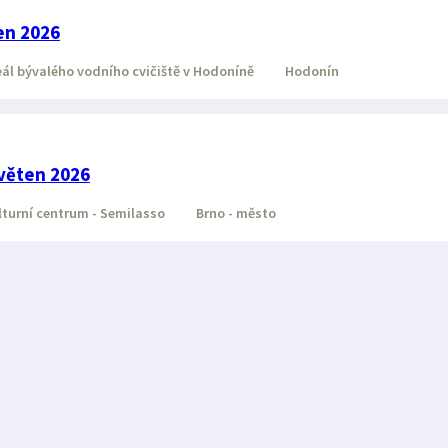
en 2026
ál bývalého vodního cvičiště v Hodoníně
Hodonín
věten 2026
turní centrum - Semilasso
Brno - město