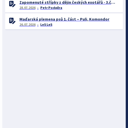
Zapomenuté střípky z dějin českých exotářů - 3.část
28.07.2026
Petr Podpěra
Maďarská plemena psů 1. část – Puli, Komondor
26.07.2026
LeS LeS