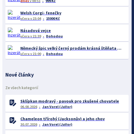
dnes
v 00:51
999 Kč
Welsh Corgi- fenečky
včera
v 23:04
15000 Kč
Násadová vejce
včera
v 21:39
Dohodou
Německý špic velký černý prodám krásná štěňata s PP - rarita
včera
v 21:00
Dohodou
Nové články
Ze všech kategorií
Sklípkan modravý - pavouk pro zkušené chovatele
06.08.2026
Jan Vorel (JaVor)
Chameleon třírohý (Jacksonův) a jeho chov
30.07.2026
Jan Vorel (JaVor)