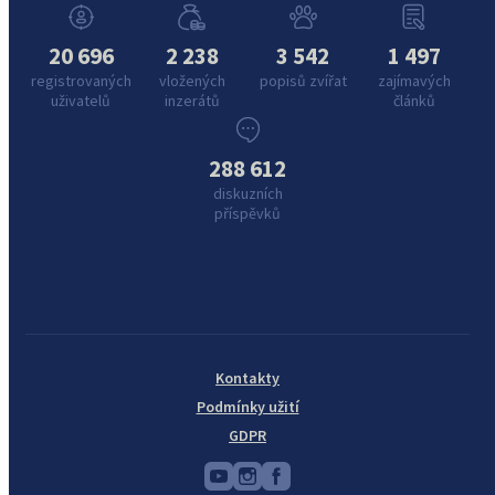
20 696
2 238
3 542
1 497
registrovaných
vložených
popisů zvířat
zajímavých
uživatelů
inzerátů
článků
288 612
diskuzních
příspěvků
Kontakty
Podmínky užití
GDPR