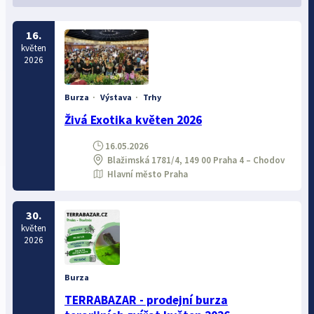
16.
květen
2026
Burza
·
Výstava
·
Trhy
Živá Exotika květen 2026
16.05.2026
Blažimská 1781/4, 149 00 Praha 4 – Chodov
Hlavní město Praha
30.
květen
2026
Burza
TERRABAZAR - prodejní burza