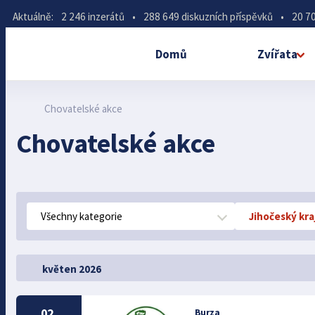
Aktuálně:
2 246 inzerátů
•
288 649 diskuzních příspěvků
•
20 70
Domů
Zvířata
Chovatelské akce
Chovatelské akce
Všechny kategorie
Jihočeský kra
květen 2026
02.
Burza