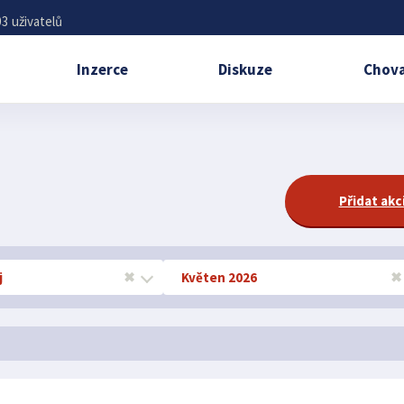
3 uživatelů
Inzerce
Diskuze
Chova
Přidat akc
j
✖
Květen 2026
✖