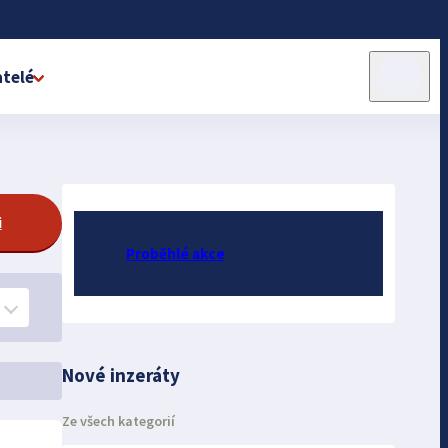
telé
i
Proběhlé akce
Nové inzeráty
Ze všech kategorií