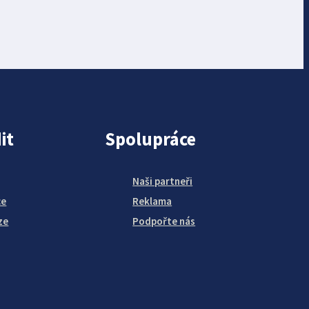
it
Spolupráce
Naši partneři
ce
Reklama
ze
Podpořte nás