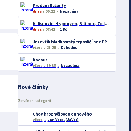
Prodám Bažanty
dnes
v 09:22
Nezadána
K dispozici H ypnogen, S tilnox, Zo lpidem, Z olpinox, N eurol W hatsApp: +420739192554
dnes
v 08:42
1 Kč
Jezevčík hladkosrstý trpasličí bez PP
včera
v 21:20
Dohodou
Kocour
včera
v 19:35
Nezadána
Nové články
Ze všech kategorií
Chov hroznýšovce duhového
včera
Jan Vorel (JaVor)