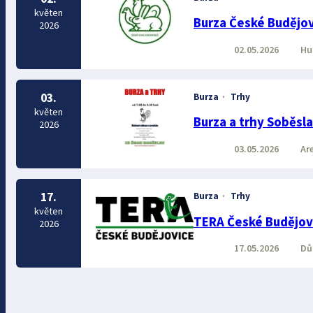
květen
Burza České Budějov
2026
02.05.2026
Hus
03.
Burza
·
Trhy
květen
Burza a trhy Soběsl
2026
03.05.2026
Are
17.
Burza
·
Trhy
květen
TERA České Budějov
2026
17.05.2026
Dům