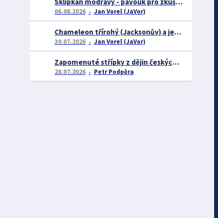
Sklípkan modravý - pavouk pro zkušené chovatele
06.08.2026
Jan Vorel (JaVor)
Chameleon třírohý (Jacksonův) a jeho chov
30.07.2026
Jan Vorel (JaVor)
Zapomenuté střípky z dějin českých exotářů - 3.část
28.07.2026
Petr Podpěra