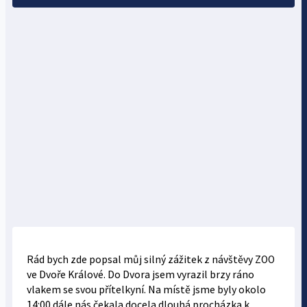
Rád bych zde popsal můj silný zážitek z návštěvy ZOO
ve Dvoře Králové. Do Dvora jsem vyrazil brzy ráno
vlakem se svou přítelkyní. Na místě jsme byly okolo
14:00 dále nás čekala docela dlouhá procházka k