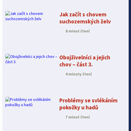
Jak začít s chovem
suchozemských želv
8 minut čtení
Obojživelníci a jejich
chov – část 3.
4 minuty čtení
Problémy se svlékáním
pokožky u hadů
7 minut čtení