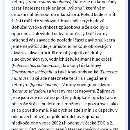
zelený (
Trimeresurus albolabris
). Dále zde na konci řady
terárií naleznete skleněnou „výlohu", která vám
umožní nahlédnout do inkubátoru. Pokud budete mít
štěstí můžete sledovat líhnutí některých plazů.
Bohužel vysoká vlhkost způsobovala že sklo bylo
opocené a tak výhled nebyl moc čistý. Další volný
průchod Vás zavede do poslední části pavilonu, která
je ale největší. Zde je umístěno několik obrovských
akvárií a akvaterárií. Které obývají různé druhy
sladkovodních ryb, vodních želv, kajmani hladkočelí
(
Paleosuchus palpebrosus
), krokodýl úzkohlavý
(
Tomistoma schlegelii
) a také Anakondy velké (
Eunectes
murinus
). Také zde naleznete terária s Leguánem
zeleným (
Iguana iguana
) s Varany novoguinejskými
(
Varanus salvadorii
) a Varany martensovými. Zajímavé
je že jsou zde na volno puštěny drápkaté opičky takže
při troše štěstí budete mít možnost je pozorovat jako
se to povedlo mně. Rád bych se zde zmínil o úspěchu v
odchovech plazů, například: odchov kajmana
hladkočelého v roce 2002 (1. odchov v české ZOO a 2.
odchov v ČR), odchov varanů Mertensových v roce 2004