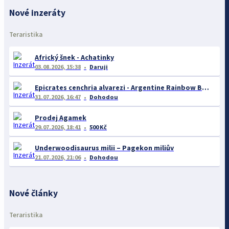
Nové inzeráty
Teraristika
Africký šnek - Achatinky
03.08.2026, 15:38
Daruji
Epicrates cenchria alvarezi - Argentine Rainbow Boa
31.07.2026, 16:47
Dohodou
Prodej Agamek
29.07.2026, 18:41
500 Kč
Underwoodisaurus milii – Pagekon miliův
21.07.2026, 21:06
Dohodou
Nové články
Teraristika