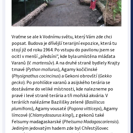
Vraťme se ale k Vodnímu světu, který Vám zde chci
popsat. Budova je dřívější terarijní expozice, která tu
stojí již od roku 1964. Po vstupu do pavilonu jsem se
ocitl v menší „předsíni", kde byla umístěna mláďata
Varanů (
V. martensův
). A na druhé straně bydlely Krajty
tmavé (
Python mollurus
), Agamy kočičinské
(
Physignathus cocincinus
) a Gekoni obrovští (
Gekko
gecko
). Po prohlídce varanů a asijského terária se
dostáváme do veliké místnosti, kde nalezneme po
pravé i levé straně terária a tři mořská akvária. V
teráriích nalézáme Bazilišky zelené (
Basiliscus
plumifrons
), Agamy vousaté (
Pogona vitticeps
), Agamy
límcové (
Chlamydosaurus kingi
), z gekonů také
Felsumy madagaskarské (
Phelsuma Madagascariensis
).
Jediným jedovatým hadem zde byl Chřestýšovec