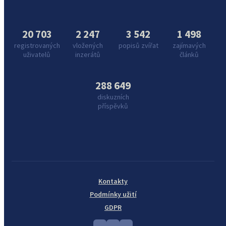
20 703
2 247
3 542
1 498
registrovaných
vložených
popisů zvířat
zajímavých
uživatelů
inzerátů
článků
288 649
diskuzních
příspěvků
Kontakty
Podmínky užití
GDPR