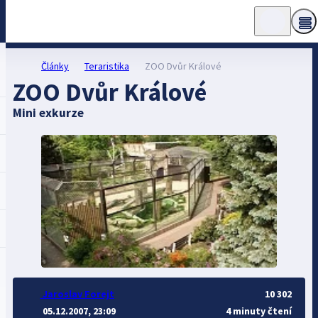
Články
Teraristika
ZOO Dvůr Králové
ZOO Dvůr Králové
Mini exkurze
Jaroslav Forejt
10 302
05.12.2007, 23:09
4 minuty čtení