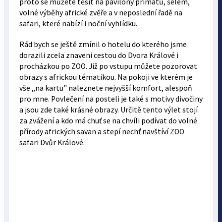
proto se můžete těšit na pavilony primátů, šelem,
volné výběhy africké zvěře a v neposlední řadě na
safari, které nabízí i noční vyhlídku.
Rád bych se ještě zmínil o hotelu do kterého jsme
dorazili zcela znaveni cestou do Dvora Králové i
procházkou po ZOO. Již po vstupu můžete pozorovat
obrazy s africkou tématikou. Na pokoji ve kterém je
vše „na kartu" naleznete nejvyšší komfort, alespoň
pro mne. Povlečení na posteli je také s motivy divočiny
a jsou zde také krásné obrazy. Určitě tento výlet stojí
za zvážení a kdo má chuť se na chvíli podívat do volné
přírody afrických savan a stepí nechť navštíví ZOO
safari Dvůr Králové.