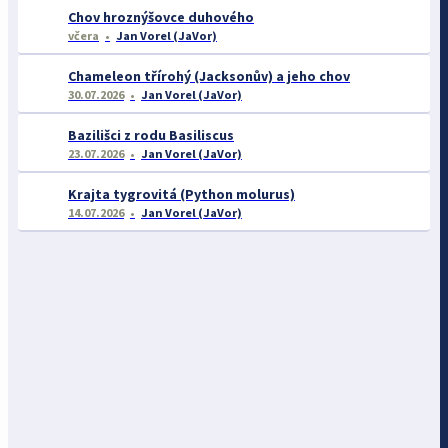
Chov hroznýšovce duhového
včera
Jan Vorel (JaVor)
Chameleon třírohý (Jacksonův) a jeho chov
30.07.2026
Jan Vorel (JaVor)
Bazilišci z rodu Basiliscus
23.07.2026
Jan Vorel (JaVor)
Krajta tygrovitá (Python molurus)
14.07.2026
Jan Vorel (JaVor)