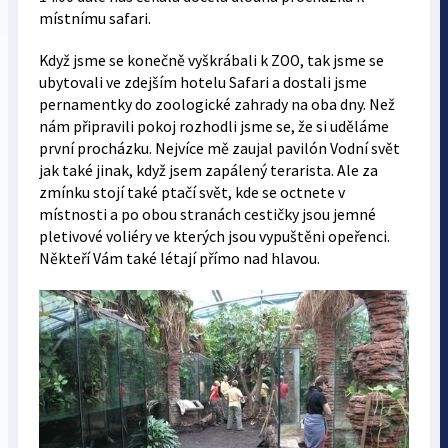
místnímu safari.
Když jsme se konečně vyškrábali k ZOO, tak jsme se
ubytovali ve zdejším hotelu Safari a dostali jsme
pernamentky do zoologické zahrady na oba dny. Než
nám připravili pokoj rozhodli jsme se, že si uděláme
první procházku. Nejvíce mě zaujal pavilón Vodní svět
jak také jinak, když jsem zapálený terarista. Ale za
zmínku stojí také ptačí svět, kde se octnete v
místnosti a po obou stranách cestičky jsou jemné
pletivové voliéry ve kterých jsou vypuštěni opeřenci.
Někteří Vám také létají přímo nad hlavou.