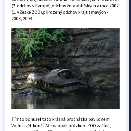
(2. odchov v Evropě),odchov želv uhlířských v roce 2002
(1. v české ZOO),přirozený odchov krajt tmavých -
2003, 2004.
Tímto bohužel tato krásná procházka pavilonem
Vodní svět končí. Ale naopak průzkum ZOO začíná,