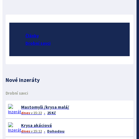
Články
Drobní savci
Nové inzeráty
Drobní savci
Mastomyši /krysa malá/
dnes
v 15:22
25 Kč
Krysa akáciová
dnes
v 15:12
Dohodou