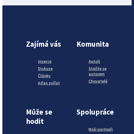
Zajímá vás
Komunita
Inzerce
Autoři
Diskuze
Staňte se
autorem
Články
Chovatelé
Atlas zvířat
Může se
Spolupráce
hodit
Naši partneři