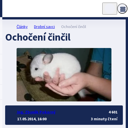
Články
Drobní savci
Ochočení činčil
Ochočení činčil
Ing. Zbyněk Pokorný
4 601
17.05.2014, 16:00
3 minuty čtení