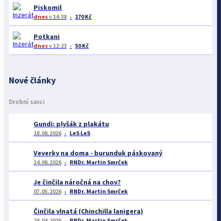
Piskomil
dnes
v 14:38
170 Kč
Potkani
dnes
v 12:23
50 Kč
Nové články
Drobní savci
Gundi: plyšák z plakátu
18.06.2026
LeS LeS
Veverky na doma - burunduk páskovaný
14.06.2026
RNDr. Martin Smrček
Je činčila náročná na chov?
07.05.2026
RNDr. Martin Smrček
Činčila vlnatá (Chinchilla lanigera)
28.04.2026
RNDr. Martin Smrček