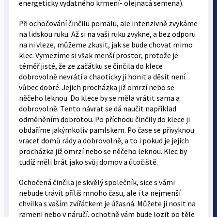
energeticky vydatného krmení- olejnatá semena).
Při ochočování činčilu pomalu, ale intenzivně zvykáme
na lidskou ruku. Až si na vaši ruku zvykne, a bez odporu
na ni vleze, můžeme zkusit, jak se bude chovat mimo
klec. Vymezíme si však menší prostor, protože je
téměř jisté, že ze začátku se činčila do klece
dobrovolně nevrátí a chaoticky ji honit a děsit není
vůbec dobré. Jejich procházka již omrzí nebo se
něčeho leknou. Do klece by se měla vrátit sama a
dobrovolně. Tento návrat se dá naučit například
odměněním dobrotou. Po příchodu činčily do klece ji
obdaříme jakýmkoliv pamlskem. Po čase se přivyknou
vracet domů rády a dobrovolně, a to i pokud je jejich
procházka již omrzí nebo se něčeho leknou. Klec by
tudíž měli brát jako svůj domov a útočiště.
Ochočená činčila je skvělý společník, sice s vámi
nebude trávit příliš mnoho času, ale i ta nejmenší
chvilka s vaším zvířátkem je úžasná. Můžete ji nosit na
rameni nebo v náručí, ochotně vám bude lozit po těle