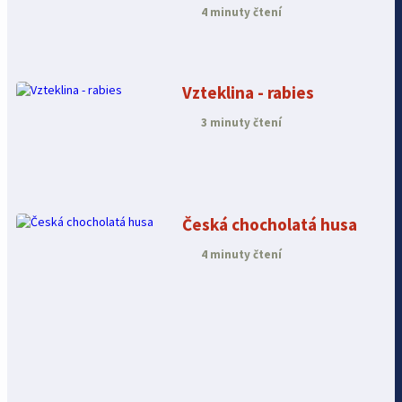
pejska. Jak na to?
4 minuty čtení
Vzteklina - rabies
3 minuty čtení
Česká chocholatá husa
4 minuty čtení