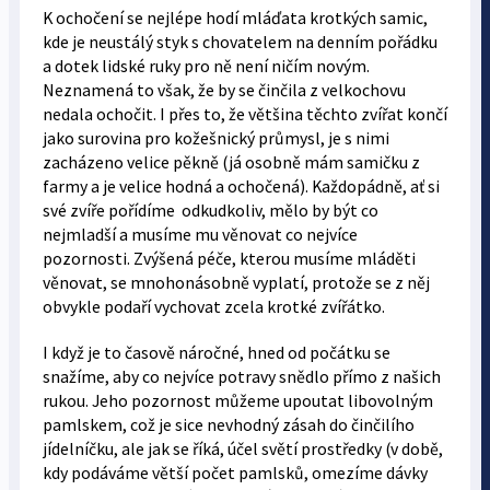
K ochočení se nejlépe hodí mláďata krotkých samic,
kde je neustálý styk s chovatelem na denním pořádku
a dotek lidské ruky pro ně není ničím novým.
Neznamená to však, že by se činčila z velkochovu
nedala ochočit. I přes to, že většina těchto zvířat končí
jako surovina pro kožešnický průmysl, je s nimi
zacházeno velice pěkně (já osobně mám samičku z
farmy a je velice hodná a ochočená). Každopádně, ať si
své zvíře pořídíme odkudkoliv, mělo by být co
nejmladší a musíme mu věnovat co nejvíce
pozornosti. Zvýšená péče, kterou musíme mláděti
věnovat, se mnohonásobně vyplatí, protože se z něj
obvykle podaří vychovat zcela krotké zvířátko.
I když je to časově náročné, hned od počátku se
snažíme, aby co nejvíce potravy snědlo přímo z našich
rukou. Jeho pozornost můžeme upoutat libovolným
pamlskem, což je sice nevhodný zásah do činčilího
jídelníčku, ale jak se říká, účel světí prostředky (v době,
kdy podáváme větší počet pamlsků, omezíme dávky