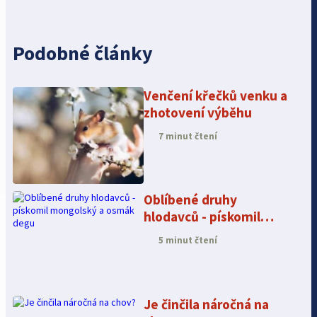
Podobné články
Venčení křečků venku a
zhotovení výběhu
7 minut čtení
Oblíbené druhy
hlodavců - pískomil
mongolský a osmák
5 minut čtení
degu
Je činčila náročná na