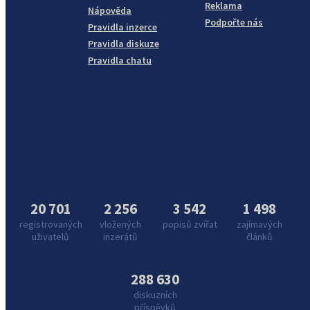
Reklama
Nápověda
Podpořte nás
Pravidla inzerce
Pravidla diskuze
Pravidla chatu
20 701
2 256
3 542
1 498
registrovaných
vložených
popisů zvířat
zajímavých
uživatelů
inzerátů
článků
288 630
diskuzních
příspěvků