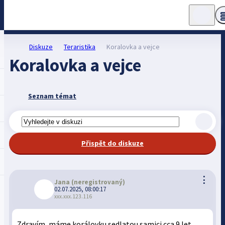
Diskuze
Teraristika
Koralovka a vejce
Koralovka a vejce
Seznam témat
Přispět do diskuze
⋮
Jana
(neregistrovaný)
02.07.2025, 08:00:17
xxx.xxx.123.116
Zdravím, máme korálovku sedlatou samici cca 9 let