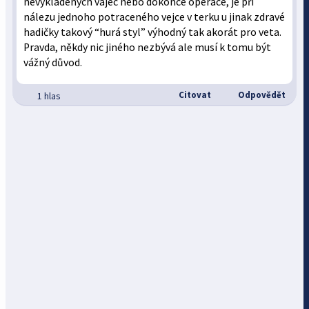
nevykladených vajec nebo dokonce operace, je při
nálezu jednoho potraceného vejce v terku u jinak zdravé
hadičky takový “hurá styl” výhodný tak akorát pro veta.
Pravda, někdy nic jiného nezbývá ale musí k tomu být
vážný důvod.
Citovat
Odpovědět
1 hlas