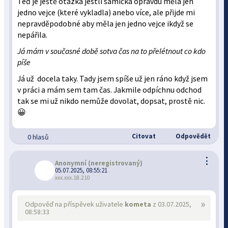
Teď je ještě otázka jestli samička opravdu měla jen
jedno vejce (které vykladla) anebo více, ale přijde mi
nepravděpodobné aby měla jen jedno vejce ikdyž se
nepářila.
Já mám v současné době sotva čas na to přelétnout co kdo
píše
Já už docela taky. Tady jsem spíše už jen ráno když jsem
v práci a mám sem tam čas. Jakmile odpíchnu odchod
tak se mi už nikdo nemůže dovolat, dopsat, prostě nic.
😀
Citovat
Odpovědět
0 hlasů
⋮
Anonymní
(neregistrovaný)
05.07.2025, 08:55:21
xxx.xxx.18.210
»
Odpověď na příspěvek uživatele
kometa
z 03.07.2025,
08:58:33