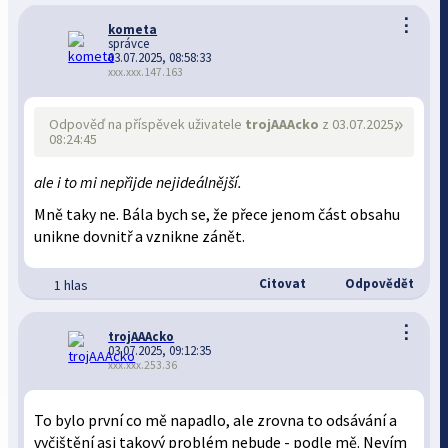
⋮
kometa
správce
03.07.2025, 08:58:33
xxx.xxx.147.163
»
Odpověď na příspěvek uživatele
trojAAAcko
z 03.07.2025,
08:24:45
ale i to mi nepřijde nejideálnější.
Mně taky ne. Bála bych se, že přece jenom část obsahu
unikne dovnitř a vznikne zánět.
Citovat
Odpovědět
1 hlas
⋮
trojAAAcko
03.07.2025, 09:12:35
xxx.xxx.253.36
To bylo první co mě napadlo, ale zrovna to odsávání a
vyčištění asi takový problém nebude - podle mě. Nevím