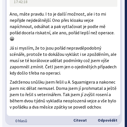
17:42:18
Ano, máte pravdu. I to je další možnost, ale i to mi
nepřijde nejideálnější. Ono přes kloaku vejce
napíchnout, odsáhat a pak vytlačovat je podle mě
pořád docela riskatní, ale ano, pořád lepší než operace.
😀
Já si myslím, že to jsou pořád nepravděpodobný
scénáře, protože to dokážou vyklást i se zpožděním, ale
musí se té korálovce udělat podmínky což jsem výše
zapomněl zmínit. Četl jsem jen o ojedinělých případech
kdy došlo třeba na operaci.
Zadrženou snůšku jsem řešil u A. Squamigera a nakonec
jsem nic dělat nemusel. Doma jsem jí prohmatal a ještě
jsem to řešil s veterinářem. Tak jsem jí zvýšil rosení a
během dvou týdnů vykladla neoplozená vejce a vše bylo
v pořádku a dva měsíce zpátky se povedl odchov.
Citovat
Odpovědět
0 hlasů