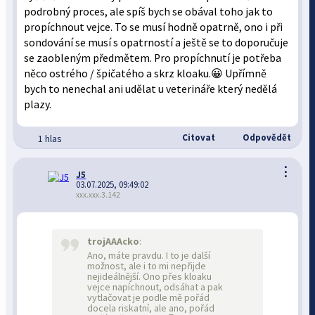
podrobný proces, ale spíš bych se obával toho jak to
propíchnout vejce. To se musí hodně opatrně, ono i při
sondování se musí s opatrností a ještě se to doporučuje
se zaobleným předmětem. Pro propíchnutí je potřeba
něco ostrého / špičatého a skrz kloaku.😀 Upřímně
bych to nenechal ani udělat u veterináře který nedělá
plazy.
Citovat
Odpovědět
1 hlas
⋮
J5
03.07.2025, 09:49:02
xxx.xxx.3.142
trojAAAcko
:
Ano, máte pravdu. I to je další
možnost, ale i to mi nepřijde
nejideálnější. Ono přes kloaku
vejce napíchnout, odsáhat a pak
vytlačovat je podle mě pořád
docela riskatní, ale ano, pořád