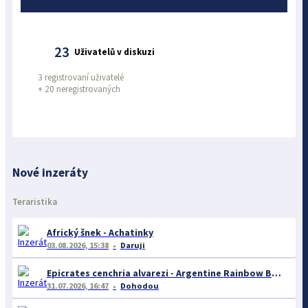
23
Uživatelů v diskuzi
3 registrovaní uživatelé
+
20 neregistrovaných
Nové inzeráty
Teraristika
Africký šnek - Achatinky
03.08.2026, 15:38
Daruji
Epicrates cenchria alvarezi - Argentine Rainbow Boa
31.07.2026, 16:47
Dohodou