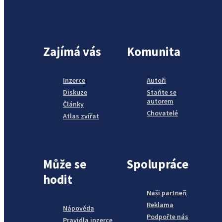
Zajímá vás
Komunita
Inzerce
Autoři
Diskuze
Staňte se
autorem
Články
Chovatelé
Atlas zvířat
Může se
Spolupráce
hodit
Naši partneři
Reklama
Nápověda
Podpořte nás
Pravidla inzerce