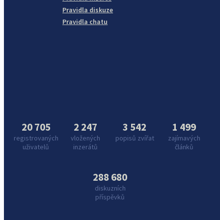
Pravidla diskuze
Pravidla chatu
20 705
2 247
3 542
1 499
registrovaných
vložených
popisů zvířat
zajímavých
uživatelů
inzerátů
článků
288 680
diskuzních
příspěvků