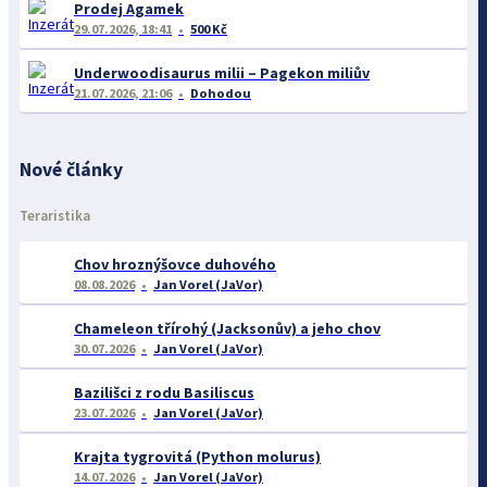
Prodej Agamek
29.07.2026, 18:41
500 Kč
Underwoodisaurus milii – Pagekon miliův
21.07.2026, 21:06
Dohodou
Nové články
Teraristika
Chov hroznýšovce duhového
08.08.2026
Jan Vorel (JaVor)
Chameleon třírohý (Jacksonův) a jeho chov
30.07.2026
Jan Vorel (JaVor)
Bazilišci z rodu Basiliscus
23.07.2026
Jan Vorel (JaVor)
Krajta tygrovitá (Python molurus)
14.07.2026
Jan Vorel (JaVor)