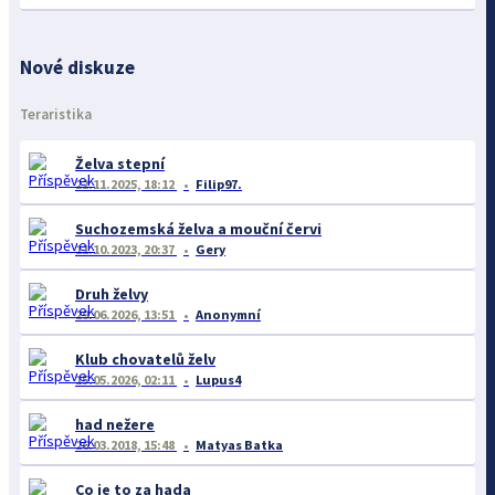
Nové diskuze
Teraristika
Želva stepní
22.11.2025, 18:12
Filip97.
Suchozemská želva a mouční červi
11.10.2023, 20:37
Gery
Druh želvy
29.06.2026, 13:51
Anonymní
Klub chovatelů želv
15.05.2026, 02:11
Lupus4
had nežere
26.03.2018, 15:48
Matyas Batka
Co je to za hada