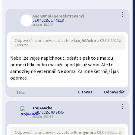
⋮
Anonymní
(neregistrovaný)
02.07.2025, 17:42:18
xxx.xxx.18.210
»
Odpověď na příspěvek uživatele
trojAAAcko
z 02.07.2025,
10:06:59
Nebo lze vejce napíchnout, odsát a pak to s malou
pomocí léku nebo masáže apod jde už samo. Ale to
samozřejmě veterinář. Ne doma. Za mne šetrnější jak
operace.
Citovat
Odpovědět
1 hlas
⋮
trojAAAcko
03.07.2025, 08:24:45
xxx.xxx.253.36
»
Odpověď na příspěvek uživatele
Anonymní
z 02.07.2025,