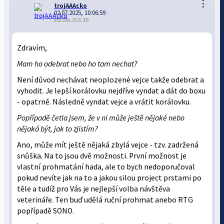
⋮
trojAAAcko
02.07.2025, 10:06:59
xxx.xxx.253.36
Zdravím,
Mam ho odebrat nebo ho tam nechat?
Není důvod nechávat neoplozené vejce takže odebrat a
vyhodit. Je lepší korálovku nejdříve vyndat a dát do boxu
- opatrně. Následně vyndat vejce a vrátit korálovku.
Popřípadě četla jsem, že v ni může ještě nějaké nebo
nějaká být, jak to zjistím?
Ano, může mít ještě nějaká zbylá vejce - tzv. zadržená
snůška. Na to jsou dvě možnosti. První možnost je
vlastní prohmatání hada, ale to bych nedoporučoval
pokud nevíte jak na to a jakou silou project prstami po
těle a tudíž pro Vás je nejlepší volba návštěva
veterináře. Ten buď udělá ruční prohmat anebo RTG
popřípadě SONO.