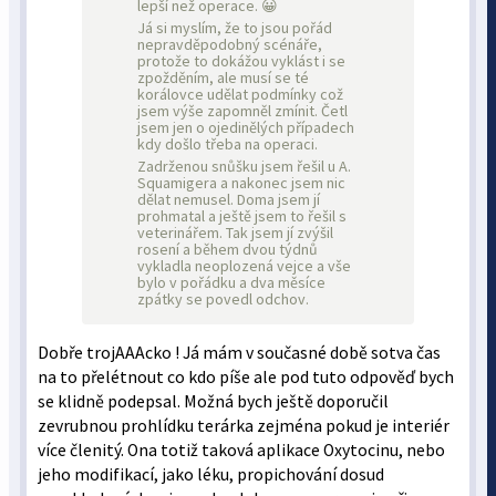
lepší než operace. 😀
Já si myslím, že to jsou pořád
nepravděpodobný scénáře,
protože to dokážou vyklást i se
zpožděním, ale musí se té
korálovce udělat podmínky což
jsem výše zapomněl zmínit. Četl
jsem jen o ojedinělých případech
kdy došlo třeba na operaci.
Zadrženou snůšku jsem řešil u A.
Squamigera a nakonec jsem nic
dělat nemusel. Doma jsem jí
prohmatal a ještě jsem to řešil s
veterinářem. Tak jsem jí zvýšil
rosení a během dvou týdnů
vykladla neoplozená vejce a vše
bylo v pořádku a dva měsíce
zpátky se povedl odchov.
Dobře trojAAAcko ! Já mám v současné době sotva čas
na to přelétnout co kdo píše ale pod tuto odpověď bych
se klidně podepsal. Možná bych ještě doporučil
zevrubnou prohlídku terárka zejména pokud je interiér
více členitý. Ona totiž taková aplikace Oxytocinu, nebo
jeho modifikací, jako léku, propichování dosud