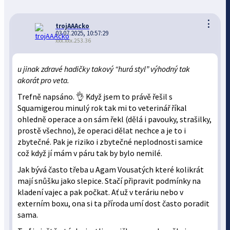
⋮
trojAAAcko
03.07.2025, 10:57:29
xxx.xxx.253.36
u jinak zdravé hadičky takový “hurá styl” výhodný tak
akorát pro veta.
Trefně napsáno. 👌 Když jsem to právě řešil s
Squamigerou minulý rok tak mi to veterinář říkal
ohledně operace a on sám řekl (dělá i pavouky, strašilky,
prostě všechno), že operaci dělat nechce a je to i
zbytečné. Pak je riziko i zbytečné neplodnosti samice
což když jí mám v páru tak by bylo nemilé.
Jak bývá často třeba u Agam Vousatých které kolikrát
mají snůšku jako slepice. Stačí připravit podmínky na
kladení vajec a pak počkat. Ať už v teráriu nebo v
externím boxu, ona si ta příroda umí dost často poradit
sama.