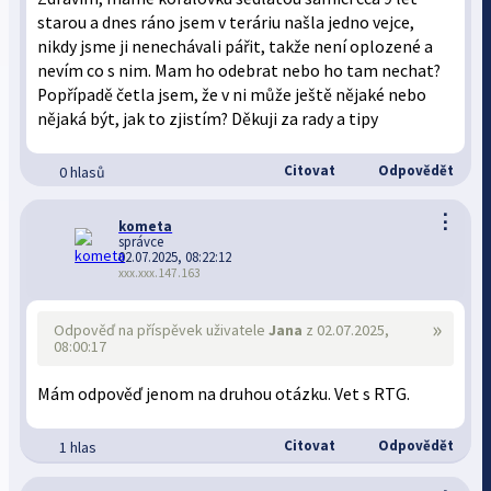
starou a dnes ráno jsem v teráriu našla jedno vejce,
nikdy jsme ji nenechávali pářit, takže není oplozené a
nevím co s nim. Mam ho odebrat nebo ho tam nechat?
Popřípadě četla jsem, že v ni může ještě nějaké nebo
nějaká být, jak to zjistím? Děkuji za rady a tipy
Citovat
Odpovědět
0 hlasů
⋮
kometa
správce
02.07.2025, 08:22:12
xxx.xxx.147.163
»
Odpověď na příspěvek uživatele
Jana
z 02.07.2025,
08:00:17
Mám odpověď jenom na druhou otázku. Vet s RTG.
Citovat
Odpovědět
1 hlas