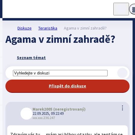
Diskuze
Teraristika
Agama v zimní zahradě?
Agama v zimní zahradě?
Seznam témat
Přispět do diskuze
⋮
Marek2005
(neregistrovaný)
22.09.2025, 09:22:49
xxx.xxx.236.247
Zdravím vás tu… mám asi blbou otazku, ale zeptám se.