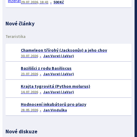
29.07.2026, 18:41
500 Kč
Nové články
Teraristika
Chameleon třírohý (Jacksonův) a jeho chov
30.07.2026
Jan Vorel (JaVor)
Bazilišci z rodu Basiliscus
23.07.2026
Jan Vorel (JaVor)
Krajta tygrovitá (Python molurus)
14.07.2026
Jan Vorel (JaVor)
Hodnocení inkubátorů pro plazy
28.05.2026
Jan Vinduška
Nové diskuze