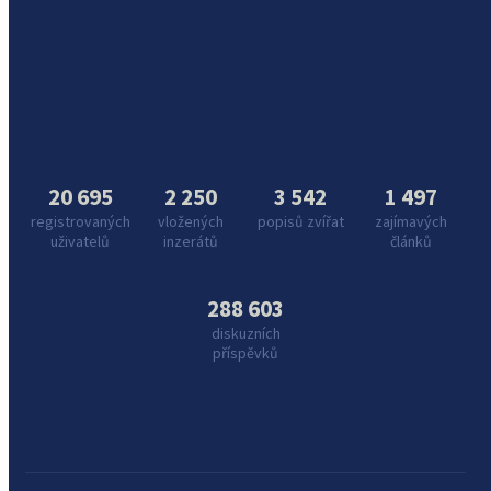
20 695
2 250
3 542
1 497
registrovaných
vložených
popisů zvířat
zajímavých
uživatelů
inzerátů
článků
288 603
diskuzních
příspěvků