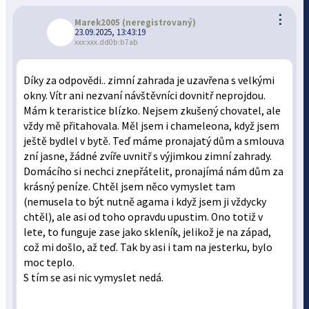
⋮
Marek2005
(neregistrovaný)
23.09.2025, 13:43:19
xxx:xxx.dd0b:b7ab
Díky za odpovědi.. zimní zahrada je uzavřena s velkými
okny. Vítr ani nezvaní návštěvníci dovnitř neprojdou.
Mám k teraristice blízko. Nejsem zkušený chovatel, ale
vždy mě přitahovala. Měl jsem i chameleona, když jsem
ještě bydlel v bytě. Teď máme pronajatý dům a smlouva
zní jasne, žádné zvíře uvnitř s výjimkou zimní zahrady.
Domácího si nechci znepřátelit, pronajímá nám dům za
krásný peníze. Chtěl jsem něco vymyslet tam
(nemusela to být nutně agama i když jsem ji vždycky
chtěl), ale asi od toho opravdu upustim. Ono totiž v
lete, to funguje zase jako skleník, jelikož je na západ,
což mi došlo, až teď. Tak by asi i tam na jesterku, bylo
moc teplo.
S tím se asi nic vymyslet nedá.