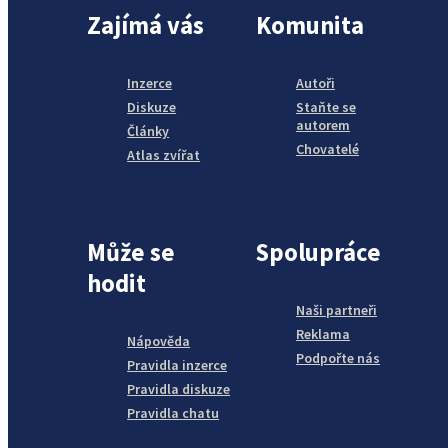
Zajímá vás
Komunita
Inzerce
Autoři
Diskuze
Staňte se
autorem
Články
Chovatelé
Atlas zvířat
Může se
Spolupráce
hodit
Naši partneři
Reklama
Nápověda
Podpořte nás
Pravidla inzerce
Pravidla diskuze
Pravidla chatu