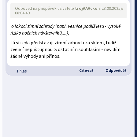
»
Odpověď na příspěvek uživatele
trojAAAcko
z 23.09.2025,
08:04:49
o lokaci zimní zahrady (např. vesnice podlíž lesa - vysoké
riziko nočních návštevníků,...),
Já si teda představuji zimní zahradu za sklem, tudíž
zvenčí nepřístupnou. S ostatním souhlasím - nevidím
žádné výhody ani přínos.
Citovat
Odpovědět
1 hlas