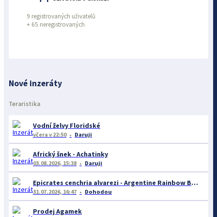
9 registrovaných uživatelů
+
65 neregistrovaných
Nové inzeráty
Teraristika
Vodní želvy Floridské
včera
v 22:50
Daruji
Africký šnek - Achatinky
03.08.2026, 15:38
Daruji
Epicrates cenchria alvarezi - Argentine Rainbow Boa
31.07.2026, 16:47
Dohodou
Prodej Agamek