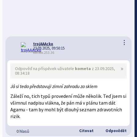
⋮
trojAAAcko
23.09.2025, 09:50:15
xxx.xxx.253.36
»
Odpověď na příspěvek uživatele
kometa
z 23.09.2025,
08:34:18
Já si teda představuji zimní zahradu za sklem
Záleží no, tich typů provedení může několik. Teď jsem si
všimnul nadpisu vlákna, že pán má v plánu tam dát
Agamu - tam by mohl být dlouhý seznam zdravotních
rizik.
Citovat
Odpovědět
0 hlasů