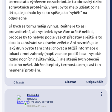
termostat s výhřevem nezachrání. Je tu obrovský riziko
zdravotních problémů. Smysl by to mělo udělat to na
léto, ale jednalo by se to spíše jako "výběh" na
odpoledne.
Já bych se tomu raději vyhnul. Reálně je to asi
proveditelné, ale výsledek by se Vám určitě nelíbil,
protože by to nebylo podle Vašich představ a ještě je to
docela zahrávání se zdravím zvířete. Ani nezmiňujete
jaký druh byste tam chtěl chovat a bližší informace o
lokaci zimní zahrady (např. vesnice podlíž lesa - vysoké
riziko nočních návštevníků,...), ale stejně bych obecně
do toho nešel. Udržení teploty termostatem je asi ten
nejmenší problém.
Citovat
Odpovědět
0 hlasů
⋮
kometa
správce
23.09.2025, 08:34:18
xxx.xxx.224.101