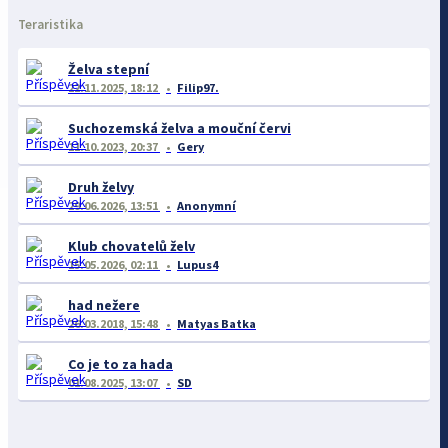
Teraristika
Želva stepní
22.11.2025, 18:12
Filip97.
Suchozemská želva a mouční červi
11.10.2023, 20:37
Gery
Druh želvy
29.06.2026, 13:51
Anonymní
Klub chovatelů želv
15.05.2026, 02:11
Lupus4
had nežere
26.03.2018, 15:48
Matyas Batka
Co je to za hada
01.08.2025, 13:07
SD