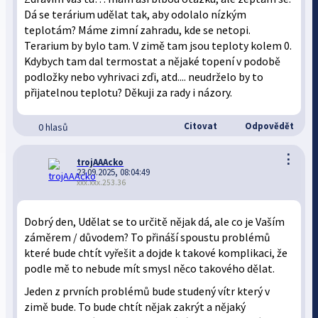
Dá se terárium udělat tak, aby odolalo nízkým
teplotám? Máme zimní zahradu, kde se netopi.
Terarium by bylo tam. V zimě tam jsou teploty kolem 0.
Kdybych tam dal termostat a nějaké topení v podobě
podložky nebo vyhrivaci zďi, atd.... neudrželo by to
přijatelnou teplotu? Děkuji za rady i názory.
Citovat
Odpovědět
0 hlasů
⋮
trojAAAcko
23.09.2025, 08:04:49
xxx.xxx.253.36
Dobrý den, Udělat se to určitě nějak dá, ale co je Vaším
záměrem / důvodem? To přináší spoustu problémů
které bude chtít vyřešit a dojde k takové komplikaci, že
podle mě to nebude mít smysl něco takového dělat.
Jeden z prvních problémů bude studený vítr který v
zimě bude. To bude chtít nějak zakrýt a nějaký