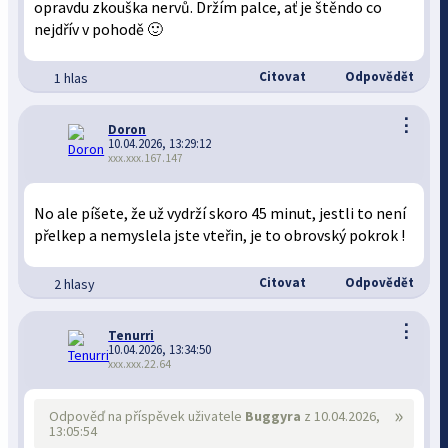
opravdu zkouška nervů. Držím palce, ať je štěndo co
nejdřív v pohodě 🙂
Citovat
Odpovědět
1 hlas
⋮
Doron
10.04.2026, 13:29:12
xxx.xxx.167.147
No ale píšete, že už vydrží skoro 45 minut, jestli to není
přelkep a nemyslela jste vteřin, je to obrovský pokrok !
Citovat
Odpovědět
2 hlasy
⋮
Tenurri
10.04.2026, 13:34:50
xxx.xxx.22.64
»
Odpověď na příspěvek uživatele
Buggyra
z 10.04.2026,
13:05:54