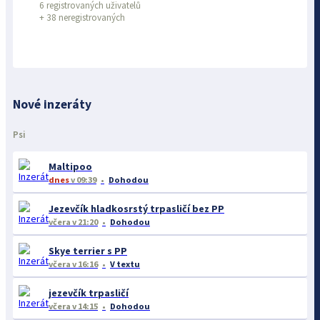
6 registrovaných uživatelů
+
38 neregistrovaných
Nové inzeráty
Psi
Maltipoo
dnes
v 09:39
Dohodou
Jezevčík hladkosrstý trpasličí bez PP
včera
v 21:20
Dohodou
Skye terrier s PP
včera
v 16:16
V textu
jezevčík trpasličí
včera
v 14:15
Dohodou