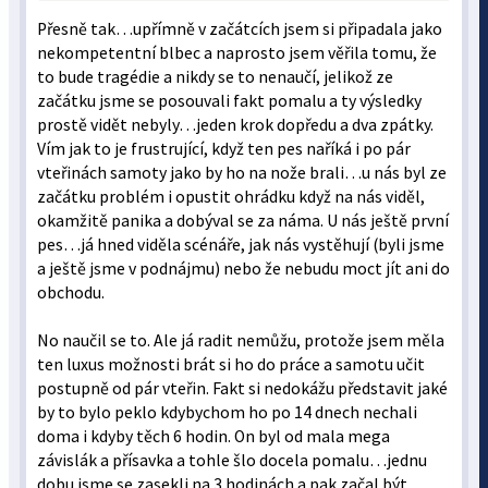
Přesně tak…upřímně v začátcích jsem si připadala jako
nekompetentní blbec a naprosto jsem věřila tomu, že
to bude tragédie a nikdy se to nenaučí, jelikož ze
začátku jsme se posouvali fakt pomalu a ty výsledky
prostě vidět nebyly…jeden krok dopředu a dva zpátky.
Vím jak to je frustrující, když ten pes naříká i po pár
vteřinách samoty jako by ho na nože brali…u nás byl ze
začátku problém i opustit ohrádku když na nás viděl,
okamžitě panika a dobýval se za náma. U nás ještě první
pes…já hned viděla scénáře, jak nás vystěhují (byli jsme
a ještě jsme v podnájmu) nebo že nebudu moct jít ani do
obchodu.
No naučil se to. Ale já radit nemůžu, protože jsem měla
ten luxus možnosti brát si ho do práce a samotu učit
postupně od pár vteřin. Fakt si nedokážu představit jaké
by to bylo peklo kdybychom ho po 14 dnech nechali
doma i kdyby těch 6 hodin. On byl od mala mega
závislák a přísavka a tohle šlo docela pomalu…jednu
dobu jsme se zasekli na 3 hodinách a pak začal být