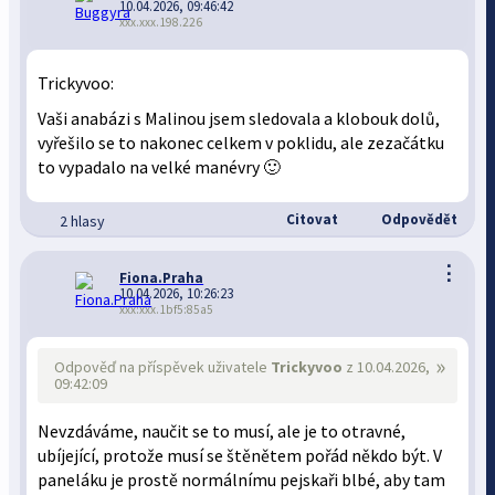
10.04.2026, 09:46:42
xxx.xxx.198.226
Trickyvoo:
Vaši anabázi s Malinou jsem sledovala a klobouk dolů,
vyřešilo se to nakonec celkem v poklidu, ale zezačátku
to vypadalo na velké manévry 🙂
Citovat
Odpovědět
2 hlasy
⋮
Fiona.Praha
10.04.2026, 10:26:23
xxx:xxx.1bf5:85a5
»
Odpověď na příspěvek uživatele
Trickyvoo
z 10.04.2026,
09:42:09
Nevzdáváme, naučit se to musí, ale je to otravné,
ubíjející, protože musí se štěnětem pořád někdo být. V
paneláku je prostě normálnímu pejskaři blbé, aby tam