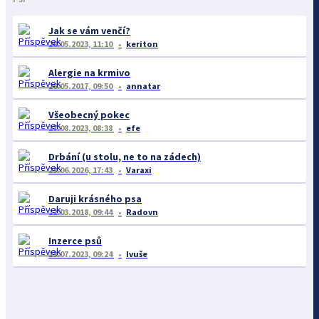
Jak se vám venčí?
26.05.2023, 11:10
keriton
Alergie na krmivo
26.05.2017, 09:50
annatar
Všeobecný pokec
17.08.2023, 08:38
efe
Drbání (u stolu, ne to na zádech)
23.06.2026, 17:43
Varaxi
Daruji krásného psa
12.03.2018, 09:44
Radovn
Inzerce psů
13.07.2023, 09:24
Ivuše