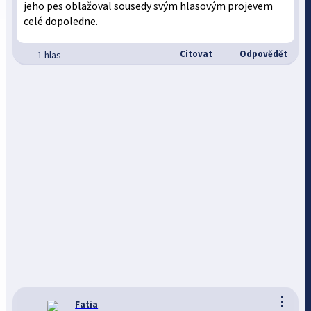
jeho pes oblažoval sousedy svým hlasovým projevem
celé dopoledne.
Citovat
Odpovědět
1 hlas
⋮
Fatia