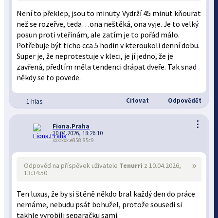
Není to překlep, jsou to minuty. Vydrží 45 minut kňourat
než se rozeřve, teda…ona neštěká, ona vyje. Je to velký
posun proti vteřinám, ale zatím je to pořád málo.
Potřebuje být ticho cca 5 hodin v kteroukoli denní dobu.
Super je, že neprotestuje v kleci, je jí jedno, že je
zavřená, předtím měla tendenci drápat dveře. Tak snad
někdy se to povede.
Citovat
Odpovědět
1 hlas
⋮
Fiona.Praha
10.04.2026, 18:26:10
xxx:xxx.e858:85c9
»
Odpověď na příspěvek uživatele
Tenurri
z 10.04.2026,
13:34:50
Ten luxus, že by si štěně někdo bral každý den do práce
nemáme, nebudu psát bohužel, protože sousedi si
takhle vyrobili separačku sami.