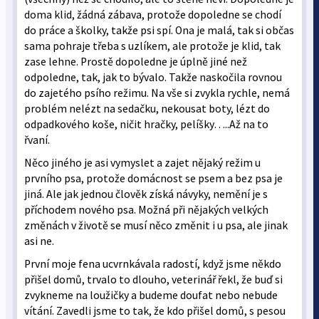
doma klid, žádná zábava, protože dopoledne se chodí
do práce a školky, takže psi spí. Ona je malá, tak si občas
sama pohraje třeba s uzlíkem, ale protože je klid, tak
zase lehne. Prostě dopoledne je úplně jiné než
odpoledne, tak, jak to bývalo. Takže naskočila rovnou
do zajetého psího režimu. Na vše si zvykla rychle, nemá
problém nelézt na sedačku, nekousat boty, lézt do
odpadkového koše, ničit hračky, pelíšky…..Až na to
řvaní.
Něco jiného je asi vymyslet a zajet nějaký režim u
prvního psa, protože domácnost se psem a bez psa je
jiná. Ale jak jednou člověk získá návyky, nemění je s
příchodem nového psa. Možná při nějakých velkých
změnách v životě se musí něco změnit i u psa, ale jinak
asi ne.
První moje fena ucvrnkávala radostí, když jsme někdo
přišel domů, trvalo to dlouho, veterinář řekl, že buď si
zvykneme na loužičky a budeme doufat nebo nebude
vítání. Zavedli jsme to tak, že kdo přišel domů, s pesou