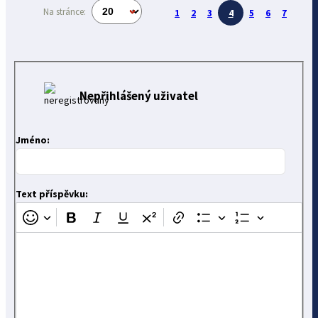
Na stránce:
1
2
3
4
5
6
7
Nepřihlášený uživatel
Jméno:
Text příspěvku: