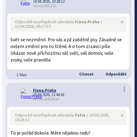
10.04.2026, 10:28:12
xxx.xxx.205.210
»
Odpověď na příspěvek uživatele
Fiona.Praha
z
10.04.2026, 09:17:57
Svět se nezměnil. Pro vás a již zaběhlé psy. Zásadně se
ovšem změnil pro to štěně. A o tom zrzavci píše.
Ukázat nově příchozímu váš svět, váš domov, vaše
zvyky, vaše pravidla.
Citovat
Odpovědět
1 hlas
⋮
Fiona.Praha
10.04.2026, 11:40:41
xxx:xxx.1bf5:85a5
»
Odpověď na příspěvek uživatele
Fatia
z 10.04.2026,
10:28:12
To je pořád dokola. Máte nějakou radu?