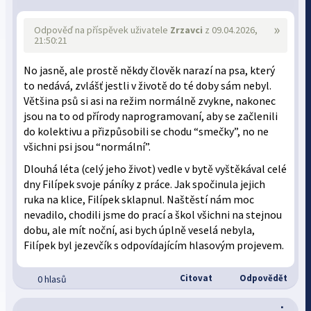
»
Odpověď na příspěvek uživatele
Zrzavci
z 09.04.2026,
21:50:21
No jasně, ale prostě někdy člověk narazí na psa, který
to nedává, zvlášť jestli v životě do té doby sám nebyl.
Většina psů si asi na režim normálně zvykne, nakonec
jsou na to od přírody naprogramovaní, aby se začlenili
do kolektivu a přizpůsobili se chodu “smečky”, no ne
všichni psi jsou “normální”.
Dlouhá léta (celý jeho život) vedle v bytě vyštěkával celé
dny Filípek svoje páníky z práce. Jak spočinula jejich
ruka na klice, Filípek sklapnul. Naštěstí nám moc
nevadilo, chodili jsme do prací a škol všichni na stejnou
dobu, ale mít noční, asi bych úplně veselá nebyla,
Filípek byl jezevčík s odpovídajícím hlasovým projevem.
Citovat
Odpovědět
0 hlasů