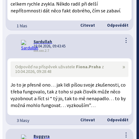
celkem rychle zvykla. Někdo radil při delší
nepřítomnosti dát něco fakt dobrého, čím se zabaví.
Citovat
Odpovědět
1 hlas
⋮
Sardullah
10.04.2026, 09:43:45
xxx.xxx.2.7
»
Odpověď na příspěvek uživatele
Fiona.Praha
z
10.04.2026, 09:28:48
Jo to je přesně ono… jak lidi píšou svoje zkušenosti, co
třeba fungovalo, tak z toho si pak člověk může něco
vyzobnout a říct si “ tý jo, tak to mě nenapadlo… to by
možná mohlo fungovat… vyzkouším”…
Citovat
Odpovědět
3 hlasy
⋮
Buggyra