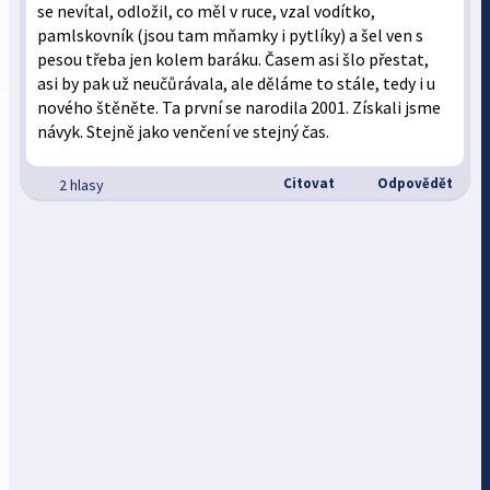
se nevítal, odložil, co měl v ruce, vzal vodítko,
pamlskovník (jsou tam mňamky i pytlíky) a šel ven s
pesou třeba jen kolem baráku. Časem asi šlo přestat,
asi by pak už neučůrávala, ale děláme to stále, tedy i u
nového štěněte. Ta první se narodila 2001. Získali jsme
návyk. Stejně jako venčení ve stejný čas.
Citovat
Odpovědět
2 hlasy