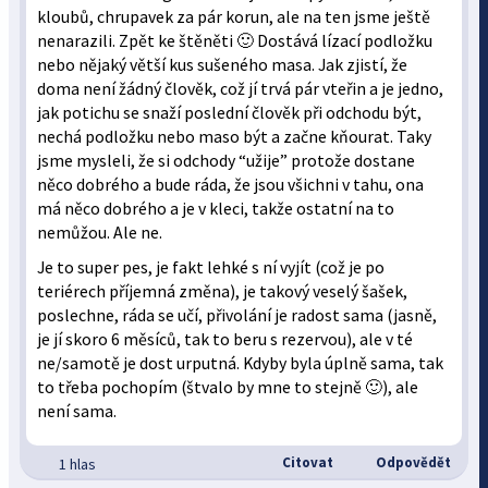
kloubů, chrupavek za pár korun, ale na ten jsme ještě
nenarazili. Zpět ke štěněti 🙂 Dostává lízací podložku
nebo nějaký větší kus sušeného masa. Jak zjistí, že
doma není žádný člověk, což jí trvá pár vteřin a je jedno,
jak potichu se snaží poslední člověk při odchodu být,
nechá podložku nebo maso být a začne kňourat. Taky
jsme mysleli, že si odchody “užije” protože dostane
něco dobrého a bude ráda, že jsou všichni v tahu, ona
má něco dobrého a je v kleci, takže ostatní na to
nemůžou. Ale ne.
Je to super pes, je fakt lehké s ní vyjít (což je po
teriérech příjemná změna), je takový veselý šašek,
poslechne, ráda se učí, přivolání je radost sama (jasně,
je jí skoro 6 měsíců, tak to beru s rezervou), ale v té
ne/samotě je dost urputná. Kdyby byla úplně sama, tak
to třeba pochopím (štvalo by mne to stejně 🙂), ale
není sama.
Citovat
Odpovědět
1 hlas