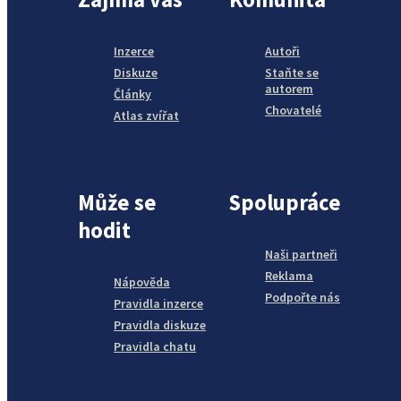
Inzerce
Autoři
Diskuze
Staňte se
autorem
Články
Chovatelé
Atlas zvířat
Může se
Spolupráce
hodit
Naši partneři
Reklama
Nápověda
Podpořte nás
Pravidla inzerce
Pravidla diskuze
Pravidla chatu