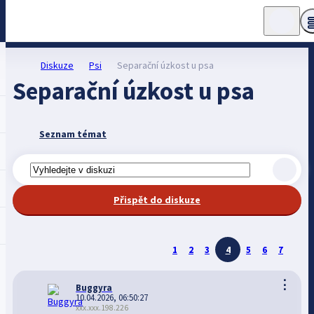
Diskuze
Psi
Separační úzkost u psa
Separační úzkost u psa
Seznam témat
Přispět do diskuze
1
2
3
4
5
6
7
⋮
Buggyra
10.04.2026, 06:50:27
xxx.xxx.198.226