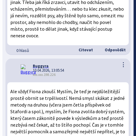
jinak. Třeba jak říká zrzavci, utavit ho odcházením,
vcházením, přemisťováním… nebo tu klec zkusit, nebo
já nevím, rozdělit psy, aby štěně bylo samo, omezit mu
prostor, aby nemohlo do chodby, naučit ho povel
místo, prostě to dělat jinak, když stávající postup
nenese ovoce.
Citovat
Odpovědět
0 hlasů
⋮
Buggyra
10.04.2026, 13:05:54
xxx.xxx.198.226
Ale vždyť Fiona zkouší. Myslím, že teď je nejdůležitější
prostě obrnit se trpělivostí. Nemá smysl skákat z jedné
metody na druhou (včera jsem četla příspěvek od
Stafordi a spol.), myslím, že Fiona zvolila dobrý systém,
který časem zákonitě povede k výsledkům a teď prostě
nezbývá než čekat, až to štíňo pochopí. Čas je v tomhle
největší pomocník a samozřejmě největší nepřítel, je to