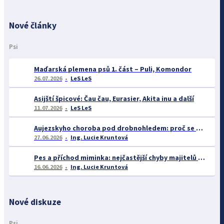
Nové články
Psi
Maďarská plemena psů 1. část – Puli, Komondor
26.07.2026
LeS LeS
Asijští špicové: Čau čau, Eurasier, Akita inu a další
11.07.2026
LeS LeS
Aujezskyho choroba pod drobnohledem: proč se o ní nyní mluví více než dříve
27.06.2026
Ing. Lucie Kruntová
Pes a příchod miminka: nejčastější chyby majitelů a jak se jim vyhnout
16.06.2026
Ing. Lucie Kruntová
Nové diskuze
Psi