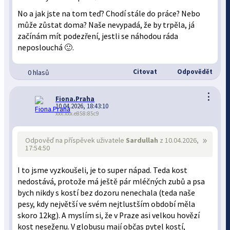
No a jak jste na tom teď? Chodí stále do práce? Nebo
může zůstat doma? Naše nevypadá, že by trpěla, já
začínám mít podezření, jestli se náhodou ráda
neposlouchá 🙂.
Citovat
Odpovědět
0 hlasů
⋮
Fiona.Praha
10.04.2026, 18:43:10
xxx:xxx.e858:85c9
»
Odpověď na příspěvek uživatele
Sardullah
z 10.04.2026,
17:54:50
I to jsme vyzkoušeli, je to super nápad. Teda kost
nedostává, protože má ještě pár mléčných zubů a psa
bych nikdy s kostí bez dozoru nenechala (teda naše
pesy, kdy největší ve svém nejtlustším období měla
skoro 12kg). A myslím si, že v Praze asi velkou hovězí
kost neseženu. V globusu mají občas pytel kostí,