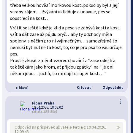
třeba velkou hovězí morkovou kost..pokud by byl z její
strany zájem… žvýkání uklidňuje a unavuje, pes se
soustředí na kost…
Vrátit se ještě když je klid a pesa se zabývá kostí a kost
vzít a dát zase až půjdu pryč…aby ty odchody měla
spojený s něčím pro ní vyjímečným… samozřejmě to
nemusí být nutně ta kost, to, co je pro psa to vau určuje
pes.
Prostě zkusit změnit vzorec chování z “zase odešli a
tak štěkám jako hrom, ať přijdou zpátky” na “ jé oni
někam jdou… juchů, to mi dají tu super kost… “
Citovat
Odpovědět
0 hlasů
⋮
Fiona.Praha
10.04.2026, 18:02:02
xxx:xxx.e858:85c9
»
Odpověď na příspěvek uživatele
Fatia
z 10.04.2026,
12:09:43