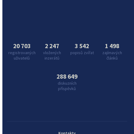
20 703
2 247
3 542
1 498
registrovaných
vložených
popisů zvířat
zajímavých
uživatelů
inzerátů
článků
288 649
diskuzních
příspěvků
Kontakty