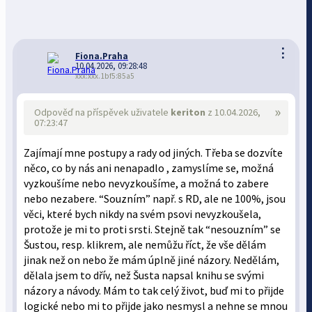
⋮
Fiona.Praha
10.04.2026, 09:28:48
xxx:xxx.1bf5:85a5
»
Odpověď na příspěvek uživatele
keriton
z 10.04.2026,
07:23:47
Zajímají mne postupy a rady od jiných. Třeba se dozvíte
něco, co by nás ani nenapadlo , zamyslíme se, možná
vyzkoušíme nebo nevyzkoušíme, a možná to zabere
nebo nezabere. “Souzním” např. s RD, ale ne 100%, jsou
věci, které bych nikdy na svém psovi nevyzkoušela,
protože je mi to proti srsti. Stejně tak “nesouzním” se
Šustou, resp. klikrem, ale nemůžu říct, že vše dělám
jinak než on nebo že mám úplně jiné názory. Nedělám,
dělala jsem to dřív, než Šusta napsal knihu se svými
názory a návody. Mám to tak celý život, buď mi to přijde
logické nebo mi to přijde jako nesmysl a nehne se mnou