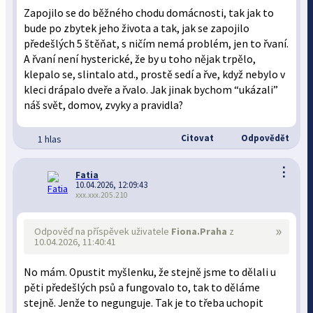
Zapojilo se do běžného chodu domácnosti, tak jak to
bude po zbytek jeho života a tak, jak se zapojilo
předešlých 5 štěňat, s ničím nemá problém, jen to řvaní.
A řvaní není hysterické, že by u toho nějak trpělo,
klepalo se, slintalo atd., prostě sedí a řve, když nebylo v
kleci drápalo dveře a řvalo. Jak jinak bychom “ukázali”
náš svět, domov, zvyky a pravidla?
Citovat
Odpovědět
1 hlas
⋮
Fatia
10.04.2026, 12:09:43
xxx.xxx.205.210
»
Odpověď na příspěvek uživatele
Fiona.Praha
z
10.04.2026, 11:40:41
No mám. Opustit myšlenku, že stejně jsme to dělali u
pěti předešlých psů a fungovalo to, tak to děláme
stejně. Jenže to negunguje. Tak je to třeba uchopit