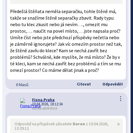
Předešlá štěňata neměla separačku, tohle štěně má,
takže se snažíme štěně separačky zbavit. Rady typu:
nebo tu klec zkusit nebo já nevím…., omezit mu
prostor,…. naučit na povel místo, …jste napsala proč?
Umíte číst nebo jste předchozí příspěvky nečetla nebo
je záměrně ignorujete? Jak víc omezím prostor než tak,
že štěně zavřu do klece? Kam se nechá zavřít bez
problémů? Schválně, kde myslíte, že má místo? Že by v
té kleci, kam se nechá zavřít bez problémů a tím se mu
omezí prostor? Co máme dělat jinak a proč?
Citovat
Odpovědět
0 hlasů
⋮
Fiona.Praha
10.04.2026, 18:12:34
xxx:xxx.e858:85c9
»
Odpověď na příspěvek uživatele
Doron
z 10.04.2026,
13:29:12