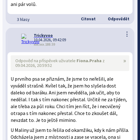
ani pár volů.
Citovat
Odpovědět
3 hlasy
⋮
Trickyvoo
10.04.2026, 09:42:09
xxx.xxx.188.59
»
Odpověď na příspěvek uživatele
Fiona.Praha
z
09.04.2026, 20:59:52
U prvního psa se přiznám, že jsme to neřešili, ale
vyváděl strašně. Kvílel tak, že jsem ho slyšela dost
daleko od baráku. Ani jsem nevěděla, jak učit, aby to
nedělal. I tak s tím nakonec přestal. Určitě ne za týden,
ale třeba za půl roku. Chci tím jen říct, že i necvičený
otrapa s tím nakonec přestal. Chce to zkoušet dál,
nevzdat to. Je to ještě mimino.
U Maliny už jsem to řešila od okamžiku, kdy k nám přišla.
Odcházela jsem z místnosti a zase se vracela, ona si