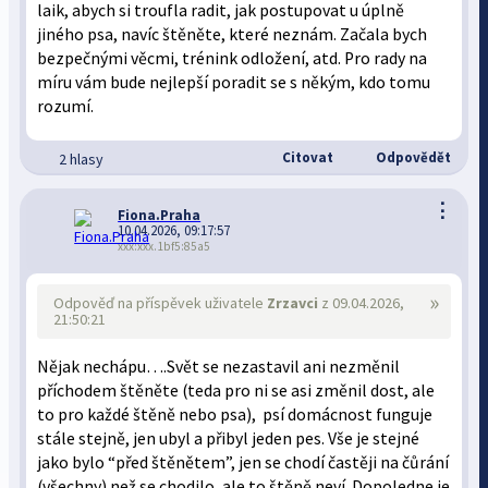
laik, abych si troufla radit, jak postupovat u úplně
jiného psa, navíc štěněte, které neznám. Začala bych
bezpečnými věcmi, trénink odložení, atd. Pro rady na
míru vám bude nejlepší poradit se s někým, kdo tomu
rozumí.
Citovat
Odpovědět
2 hlasy
⋮
Fiona.Praha
10.04.2026, 09:17:57
xxx:xxx.1bf5:85a5
»
Odpověď na příspěvek uživatele
Zrzavci
z 09.04.2026,
21:50:21
Nějak nechápu….Svět se nezastavil ani nezměnil
příchodem štěněte (teda pro ni se asi změnil dost, ale
to pro každé štěně nebo psa), psí domácnost funguje
stále stejně, jen ubyl a přibyl jeden pes. Vše je stejné
jako bylo “před štěnětem”, jen se chodí častěji na čůrání
(všechny) než se chodilo, ale to štěně neví. Dopoledne je