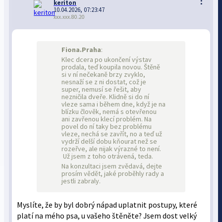
⋮
keriton
10.04.2026, 07:23:47
xxx.xxx.80.20
Fiona.Praha
:
Klec dcera po ukončení výstav
prodala, teď koupila novou. Štěně
si v ní nečekaně brzy zvyklo,
nesnaží se z ni dostat, což je
super, nemusí se řešit, aby
nezničila dveře. Klidně si do ní
vleze sama i během dne, když je na
blízku člověk, nemá s otevřenou
ani zavřenou klecí problém. Na
povel do ní taky bez problému
vleze, nechá se zavřít, no a teď už
vydrží delší dobu kňourat než se
rozeřve, ale nijak výrazné to není.
Už jsem z toho otrávená, teda.
Na konzultaci jsem zvědavá, dejte
prosím vědět, jaké proběhly rady a
jestli zabraly.
Myslíte, že by byl dobrý nápad uplatnit postupy, které
platí na mého psa, u vašeho štěněte? Jsem dost velký