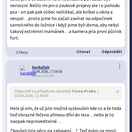
nervozní. Nešlo mi jen o zvukové projevy ale i o pohodu
psa - on pak pak vůbec neštěkal, ale kníkal u okna a
nespal…proto jsme ho začali zavírat na odpočinek
samotného do ložnice i když jsme byli doma, aby nebyl
takový extrémní mamánek…a kamera jela první půlrok
furt.
Citovat
Odpovědět
2 hlasy
⋮
Sardullah
10.04.2026, 17:54:50
xxx.xxx.221.235
»
Odpověď na příspěvek uživatele
Fiona.Praha
z
10.04.2026, 11:40:41
Hele já vim, že už jste možná vyzkoušeli kde co a že teda
teď obrazně řečeno přinesu dříví do lesa…nebo je to
naopak neproveditelné…
Zkoušeli jste něco na zabavení…? Teď mám na mysli