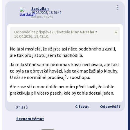
⋮
Sardullah
10.04.2026, 18:49:44
xxx.xxx.221.235
»
Odpověď na příspěvek uživatele
Fiona.Praha
z
10.04.2026, 18:43:10
No já si myslela, že už jste asi něco podobného zkusili,
ale tak pro jistotu jsem to nadhodila.
Já teda štěně samotné doma s kostí nechávala, ale fakt
to byla ta obrovská hovězí, kde tak max žužlalo klouby.
U nás se normálně prodávají v zooshopu.
Ale zase si to moc dobře neumím představit, že tohle
praktikuju při vícero psech, kde by tohle dostal jeden.
Citovat
Odpovědět
0 hlasů
Seznam témat