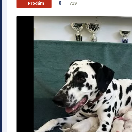
0
719
Prodám