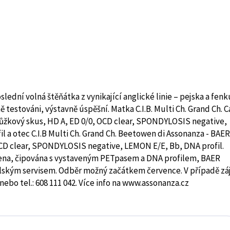
ední volná štěňátka z vynikající anglické linie – pejska a fenk
ě testováni, výstavně úspěšní. Matka C.I.B. Multi Ch. Grand Ch. C
 nůžkový skus, HD A, ED 0/0, OCD clear, SPONDYLOSIS negative,
a otec C.I.B Multi Ch. Grand Ch. Beetowen di Assonanza - BAER
 OCD clear, SPONDYLOSIS negative, LEMON E/E, Bb, DNA profil.
na, čipována s vystaveným PETpasem a DNA profilem, BAER
lským servisem. Odběr možný začátkem července. V případě z
bo tel.: 608 111 042. Více info na www.assonanza.cz