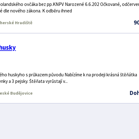
 Holandského ovčáka bez pp.KNPV Narozené 6.6.202 Očkované, odčerve
né dle nového zákona. K odběru ihned
9
herské Hradiště
 husky
kého huskyho s průkazem původu Nabízíme k na prodeji krásná štěňátka
ky a 3 pejsky. Štěňata vyrůstají v...
Do
eské Budějovice