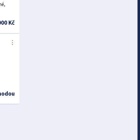
né,
000 Kč
⋮
hodou