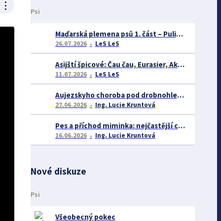
⋮
Psi
Maďarská plemena psů 1. část – Puli, Komondor
26.07.2026
LeS LeS
Asijští špicové: Čau čau, Eurasier, Akita inu a další
11.07.2026
LeS LeS
Aujezskyho choroba pod drobnohledem: proč se o ní nyní mluví více než dříve
27.06.2026
Ing. Lucie Kruntová
Pes a příchod miminka: nejčastější chyby majitelů a jak se jim vyhnout
16.06.2026
Ing. Lucie Kruntová
Nové diskuze
Psi
Všeobecný pokec