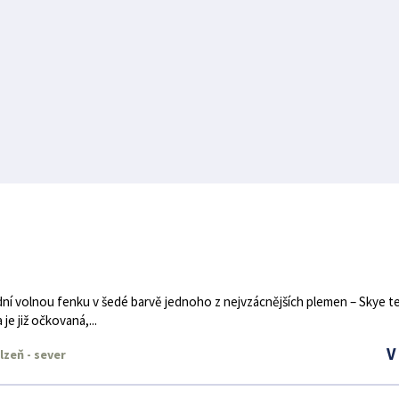
dní volnou fenku v šedé barvě jednoho z nejvzácnějších plemen – Skye te
je již očkovaná,...
V
lzeň - sever