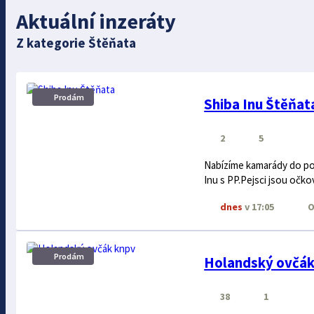
Aktuální inzeráty
Z kategorie Štěňata
Prodám
Shiba Inu Štěňat
2
5
Nabízíme kamarády do poh
Inu s PP.Pejsci jsou očko
dnes
v 17:05
O
Prodám
Holandský ovčák
38
1