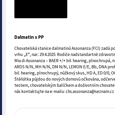
Dalmatin s PP
Chovatelská stanice dalmatinů Assonanza (FCI) zadá posl
vrhu „E“, nar.: 29.4.2025. Rodiče nadstandartně zdravotn
Mia di Assonanza – BAER +/+ bil. hearing, plnochrupá,
ARDS N/N, MH N/N, DM N/N, LEMON E/E, Bb, DNA profil 
bil. hearing, plnochrupý, nůžkový skus, HD A, ED 0/0,
Štěňátka půjdou do nových domovů očkována, odčerve
testem, chovatelským balíčkem a doživotním chovate
nás kontaktujte na e-mailu: chs.assonanza@seznam.cz ne