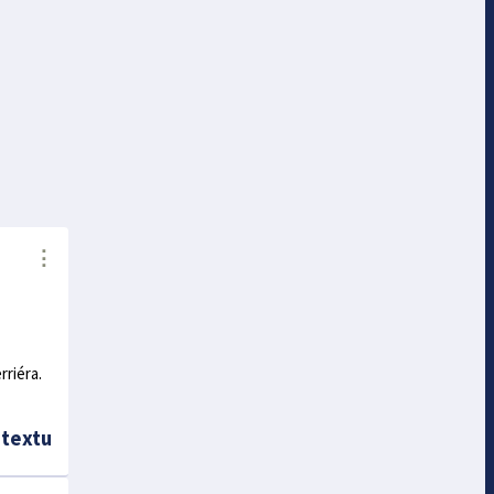
⋮
rriéra.
 textu