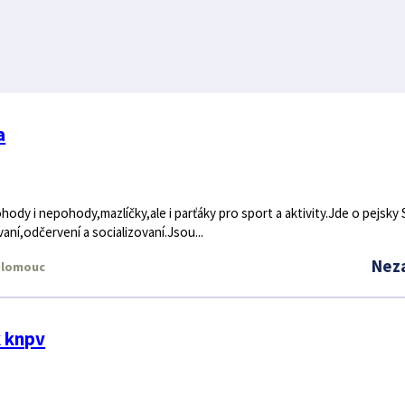
a
ody i nepohody,mazlíčky,ale i parťáky pro sport a aktivity.Jde o pejsky 
vaní,odčervení a socializovaní.Jsou...
Nez
lomouc
 knpv