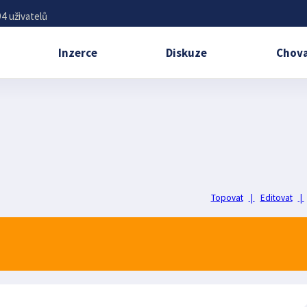
4 uživatelů
Inzerce
Diskuze
Chova
Topovat
|
Editovat
|