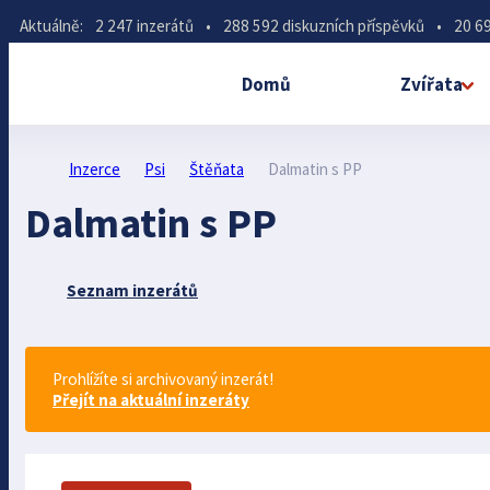
Aktuálně:
2 247 inzerátů
•
288 592 diskuzních příspěvků
•
20 69
Domů
Zvířata
Inzerce
Psi
Štěňata
Dalmatin s PP
Dalmatin s PP
Seznam inzerátů
Prohlížíte si archivovaný inzerát!
Přejít na aktuální inzeráty