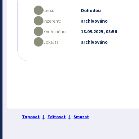
Cena:
Dohodou
Inzerent:
archivováno
Zveřejněno:
18.05.2025, 08:56
Lokalita:
archivováno
Topovat
|
Editovat
|
Smazat