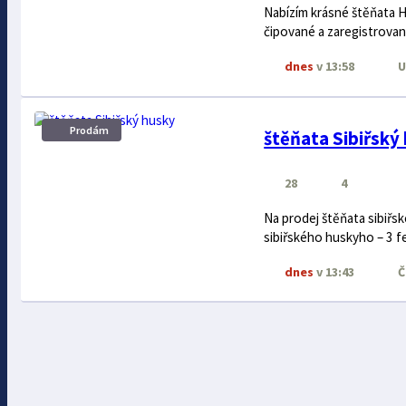
Nabízím krásné štěňata
čipované a zaregistrova
dnes
v 13:58
U
Prodám
štěňata Sibiřský
28
4
Na prodej štěňata sibiřs
sibiřského huskyho – 3 fen
dnes
v 13:43
Č