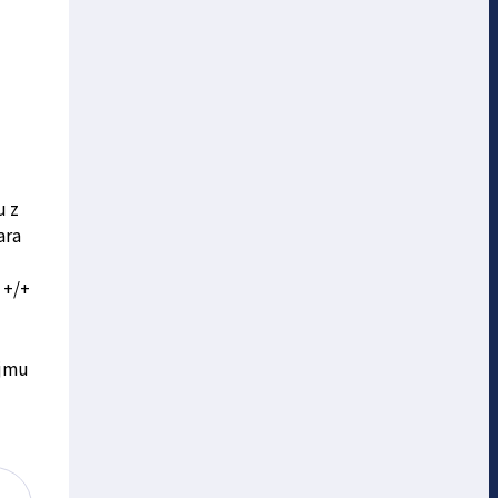
u z
ara
 +/+
ájmu