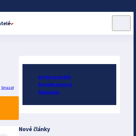
telé
Archiv inzerátů
Pravidla inzerce
Smazat
Nápověda
Nové články