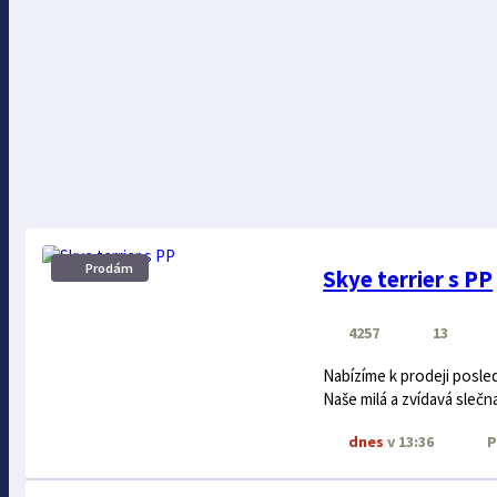
Prodám
Skye terrier s PP
4257
13
Nabízíme k prodeji posle
Naše milá a zvídavá slečna 
dnes
v 13:36
P