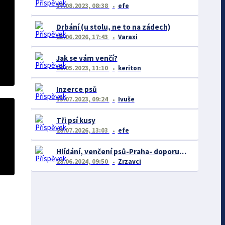
17.08.2023, 08:38
efe
Drbání (u stolu, ne to na zádech)
23.06.2026, 17:43
Varaxi
Jak se vám venčí?
26.05.2023, 11:10
keriton
Inzerce psů
13.07.2023, 09:24
Ivuše
Tři psí kusy
28.07.2026, 13:03
efe
Hlídání, venčení psů-Praha- doporučení či naopak
28.06.2024, 09:50
Zrzavci