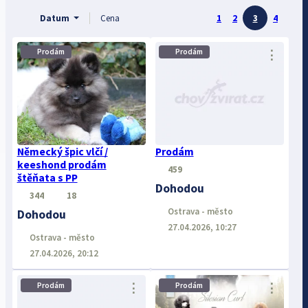
Datum
Cena
1
2
3
4
Prodám
Prodám
⋮
⋮
Německý špic vlčí /
Prodám
keeshond prodám
459
štěňata s PP
Dohodou
344
18
Ostrava - město
Dohodou
27.04.2026, 10:27
Ostrava - město
27.04.2026, 20:12
⋮
⋮
Prodám
Prodám