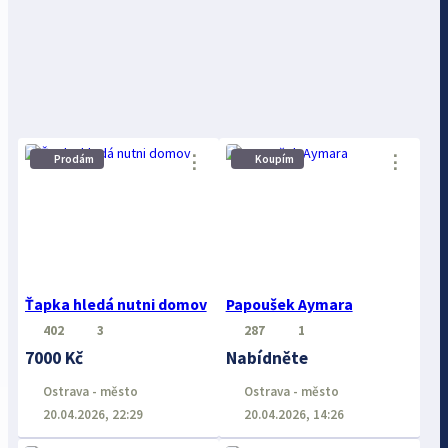
⋮
⋮
Prodám
Koupím
Ťapka hledá nutni domov
Papoušek Aymara
402
3
287
1
7000 Kč
Nabídněte
Ostrava - město
Ostrava - město
20.04.2026, 22:29
20.04.2026, 14:26