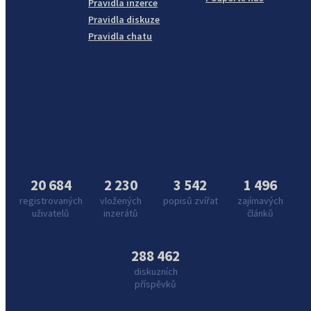
Pravidla inzerce
Pravidla diskuze
Pravidla chatu
20 684
2 230
3 542
1 496
registrovaných
vložených
popisů zvířat
zajímavých
uživatelů
inzerátů
článků
288 462
diskuzních
příspěvků