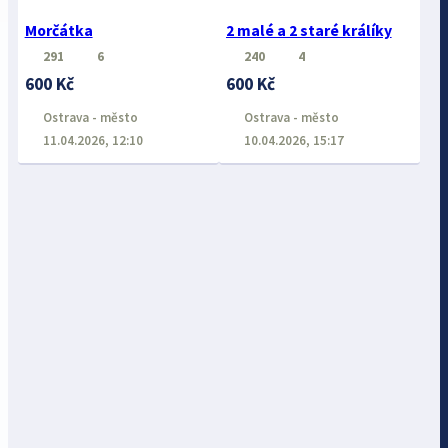
Morčátka
2 malé a 2 staré králíky
291
6
240
4
600 Kč
600 Kč
Ostrava - město
Ostrava - město
11.04.2026, 12:10
10.04.2026, 15:17