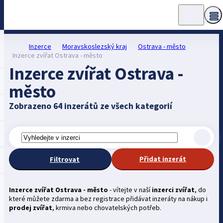
Inzerce
Moravskoslezský kraj
Ostrava - město
Inzerce zvířat Ostrava - město
Inzerce zvířat Ostrava -
město
Zobrazeno 64 inzerátů ze všech kategorií
Přidat inzerát
Filtrovat
Inzerce zvířat Ostrava - město
- vítejte v naší
inzerci zvířat
, do
které můžete zdarma a bez registrace přidávat inzeráty na nákup i
prodej zvířat
, krmiva nebo chovatelských potřeb.