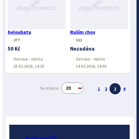
holoubata
Ruším chov
477
563
50 Kč
Nezadána
Ostrava - město
Ostrava - město
25.02.2026, 14:25
14.02.2026, 14:43
Na stránce:
1
2
3
4
Archiv inzerátů