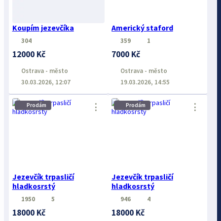
Koupím jezevčíka
Americký staford
304
359
1
12000 Kč
7000 Kč
Ostrava - město
Ostrava - město
30.03.2026, 12:07
19.03.2026, 14:55
⋮
⋮
Prodám
Prodám
Jezevčík trpasličí
Jezevčík trpasličí
hladkosrstý
hladkosrstý
1950
5
946
4
18000 Kč
18000 Kč