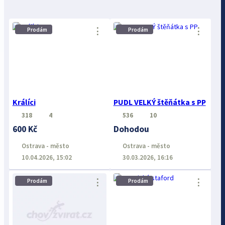
⋮
⋮
Prodám
Prodám
Králíci
PUDL VELKÝ štěňátka s PP
318
4
536
10
600 Kč
Dohodou
Ostrava - město
Ostrava - město
10.04.2026, 15:02
30.03.2026, 16:16
⋮
⋮
Prodám
Prodám