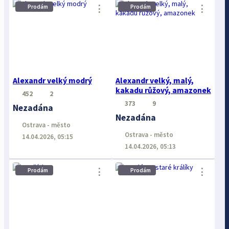
⋮
⋮
Prodám
Prodám
Alexandr velký modrý
Alexandr velký, malý,
kakadu růžový, amazonek
452
2
373
9
Nezadána
Nezadána
Ostrava - město
Ostrava - město
14.04.2026, 05:15
14.04.2026, 05:13
⋮
⋮
Prodám
Prodám