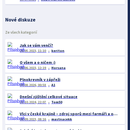
Nové diskuze
Ze všech kategorií
Jak se vám venčí?
26.05.2023, 11:10
keriton
O všem a o ničem :)
06.06.2023, 12:19
Horsana
Plnokrevník v zápřeži
04.08.2026, 00:58
A1
Dnešní zjištění celkové situace
21.10.2024, 22:07
Tom50
Vlci v české krajině – zdroj sporů mezi farmáři a ochránci
08.09.2023, 08:16
mastnacekk