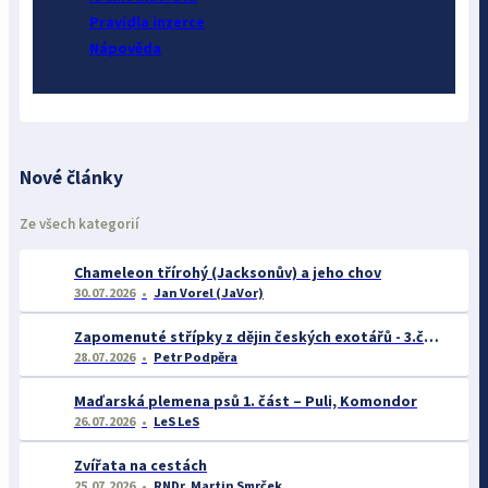
Pravidla inzerce
Nápověda
Nové články
Ze všech kategorií
Chameleon třírohý (Jacksonův) a jeho chov
30.07.2026
Jan Vorel (JaVor)
Zapomenuté střípky z dějin českých exotářů - 3.část
28.07.2026
Petr Podpěra
Maďarská plemena psů 1. část – Puli, Komondor
26.07.2026
LeS LeS
Zvířata na cestách
25.07.2026
RNDr. Martin Smrček