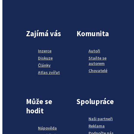
Zajímá vás
Komunita
Inzerce
Autoři
Diskuze
Staňte se
autorem
Články
Chovatelé
Atlas zvířat
Může se
Spolupráce
hodit
Naši partneři
Reklama
Nápověda
Podpořte nás