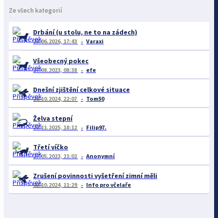
Ze všech kategorií
Drbání (u stolu, ne to na zádech)
23.06.2026, 17:43
Varaxi
Všeobecný pokec
17.08.2023, 08:38
efe
Dnešní zjištění celkové situace
21.10.2024, 22:07
Tom50
Želva stepní
22.11.2025, 18:12
Filip97.
Třetí víčko
27.05.2023, 21:02
Anonymní
Zrušení povinnosti vyšetření zimní měli
02.10.2024, 11:29
Info pro včelaře