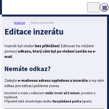
Inzerce
Editace inzerátu
Editace inzerátu
Inzerát byl vložen
bez přihlášení
. Editovat ho můžete
pomocí
odkazu, který vám byl po vložení zaslán na e-
mail
.
Nemáte odkaz?
Zadejte
e-mailovou adresu vyplněnou u inzerátu
a my vám
odkaz pro editaci pošleme znovu.
Doručení e-mailu s odkazem
může trvat až 5 minut
, prosíme o
trpělivost.
Případně také zkontrolujte složku
Nevyžádaná pošta
(spam).