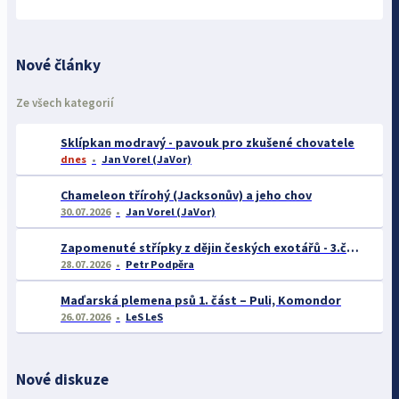
Nové články
Ze všech kategorií
Sklípkan modravý - pavouk pro zkušené chovatele
dnes
Jan Vorel (JaVor)
Chameleon třírohý (Jacksonův) a jeho chov
30.07.2026
Jan Vorel (JaVor)
Zapomenuté střípky z dějin českých exotářů - 3.část
28.07.2026
Petr Podpěra
Maďarská plemena psů 1. část – Puli, Komondor
26.07.2026
LeS LeS
Nové diskuze