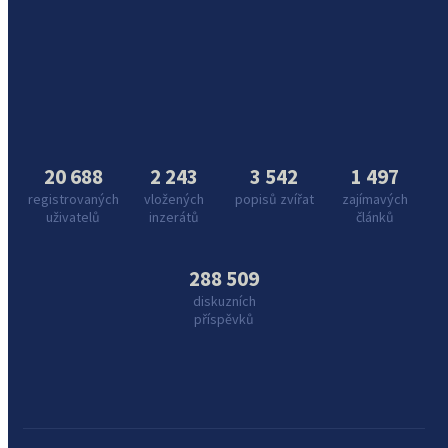
20 688
2 243
3 542
1 497
registrovaných
vložených
popisů zvířat
zajímavých
uživatelů
inzerátů
článků
288 509
diskuzních
příspěvků