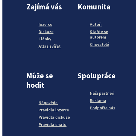
Zajímá vás
Komunita
Inzerce
Autoři
Diskuze
Staňte se
autorem
Články
Chovatelé
Atlas zvířat
Může se
Spolupráce
hodit
Naši partneři
Reklama
Nápověda
Podpořte nás
Pravidla inzerce
Pravidla diskuze
Pravidla chatu