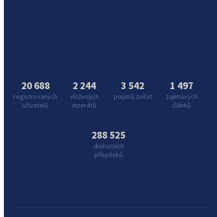
20 688
2 244
3 542
1 497
registrovaných
vložených
popisů zvířat
zajímavých
uživatelů
inzerátů
článků
288 525
diskuzních
příspěvků