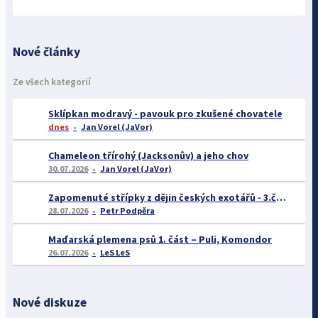
Nové články
Ze všech kategorií
Sklípkan modravý - pavouk pro zkušené chovatele
dnes
Jan Vorel (JaVor)
Chameleon třírohý (Jacksonův) a jeho chov
30.07.2026
Jan Vorel (JaVor)
Zapomenuté střípky z dějin českých exotářů - 3.část
28.07.2026
Petr Podpěra
Maďarská plemena psů 1. část – Puli, Komondor
26.07.2026
LeS LeS
Nové diskuze