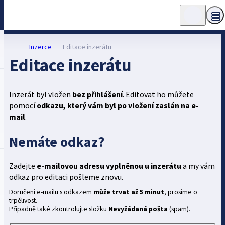
Inzerce
Editace inzerátu
Editace inzerátu
Inzerát byl vložen
bez přihlášení
. Editovat ho můžete
pomocí
odkazu, který vám byl po vložení zaslán na e-
mail
.
Nemáte odkaz?
Zadejte
e-mailovou adresu vyplněnou u inzerátu
a my vám
odkaz pro editaci pošleme znovu.
Doručení e-mailu s odkazem
může trvat až 5 minut
, prosíme o
trpělivost.
Případně také zkontrolujte složku
Nevyžádaná pošta
(spam).