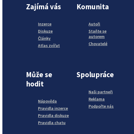
Zajímá vás
Komunita
Inzerce
Autoři
Diskuze
Staňte se
autorem
Články
Chovatelé
Atlas zvířat
Může se
Spolupráce
hodit
Naši partneři
Reklama
Nápověda
Podpořte nás
Pravidla inzerce
Pravidla diskuze
Pravidla chatu