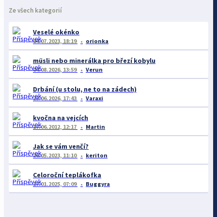
Ze všech kategorií
Veselé okénko
04.07.2023, 18:19
orionka
müsli nebo minerálka pro březí kobylu
04.08.2026, 13:59
Verun
Drbání (u stolu, ne to na zádech)
23.06.2026, 17:43
Varaxi
kvočna na vejcích
17.06.2012, 12:17
Martin
Jak se vám venčí?
26.05.2023, 11:10
keriton
Celoroční teplákofka
17.01.2025, 07:09
Buggyra