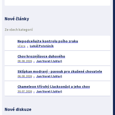
Nové články
Ze všech kategorií
Nepodceňujte kontrolu psího zraku
včera
Lukáš Pololáník
Chov hroznýšovce duhového
08.08.2026
Jan Vorel (JaVor)
Sklípkan modravý - pavouk pro zkušené chovatele
06.08.2026
Jan Vorel (JaVor)
Chameleon třírohý (Jacksonův) a jeho chov
30.07.2026
Jan Vorel (JaVor)
Nové diskuze