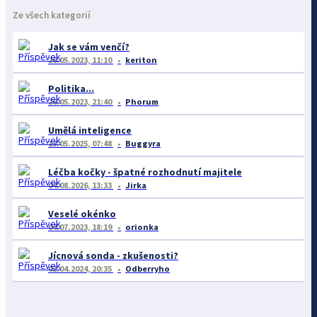
Ze všech kategorií
Jak se vám venčí?
26.05.2023, 11:10
keriton
Politika...
26.05.2023, 21:40
Phorum
Umělá inteligence
13.05.2025, 07:48
Buggyra
Léčba kočky - špatné rozhodnutí majitele
04.08.2026, 13:33
Jirka
Veselé okénko
04.07.2023, 18:19
orionka
Jícnová sonda - zkušenosti?
02.04.2024, 20:35
Odberryho