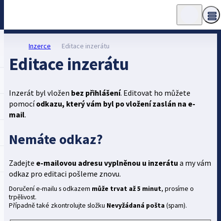
Inzerce
Editace inzerátu
Editace inzerátu
Inzerát byl vložen
bez přihlášení
. Editovat ho můžete
pomocí
odkazu, který vám byl po vložení zaslán na e-
mail
.
Nemáte odkaz?
Zadejte
e-mailovou adresu vyplněnou u inzerátu
a my vám
odkaz pro editaci pošleme znovu.
Doručení e-mailu s odkazem
může trvat až 5 minut
, prosíme o
trpělivost.
Případně také zkontrolujte složku
Nevyžádaná pošta
(spam).