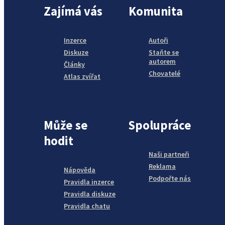
Zajímá vás
Komunita
Inzerce
Autoři
Diskuze
Staňte se
autorem
Články
Chovatelé
Atlas zvířat
Může se
Spolupráce
hodit
Naši partneři
Reklama
Nápověda
Podpořte nás
Pravidla inzerce
Pravidla diskuze
Pravidla chatu