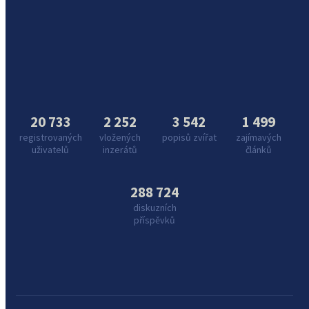
20 733
2 252
3 542
1 499
registrovaných
vložených
popisů zvířat
zajímavých
uživatelů
inzerátů
článků
288 724
diskuzních
příspěvků