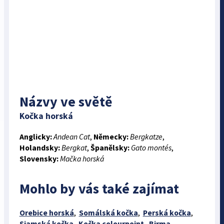
Názvy ve světě
Kočka horská
Anglicky:
Andean Cat
,
Německy:
Bergkatze
,
Holandsky:
Bergkat
,
Španělsky:
Gato montés
,
Slovensky:
Mačka horská
Mohlo by vás také zajímat
Orebice horská
,
Somálská kočka
,
Perská kočka
,
Siamská kočka
,
Kočka colourpoint
,
Birma –