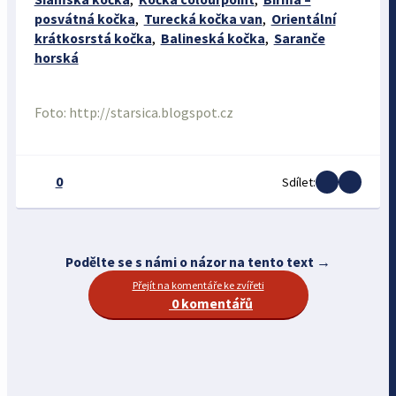
posvátná kočka
,
Turecká kočka van
,
Orientální
krátkosrstá kočka
,
Balineská kočka
,
Saranče
horská
Foto: http://starsica.blogspot.cz
0
Sdílet:
Podělte se s námi o názor na tento text →
Přejít na komentáře ke zvířeti
0 komentářů