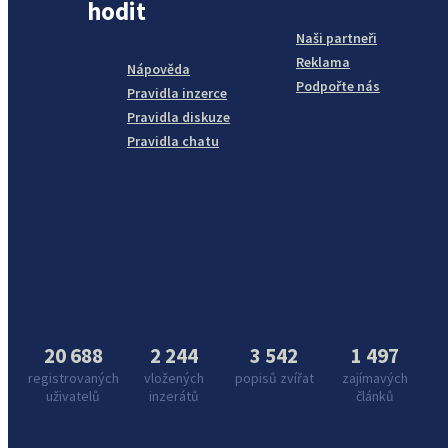
hodit
Naši partneři
Reklama
Nápověda
Podpořte nás
Pravidla inzerce
Pravidla diskuze
Pravidla chatu
20 688
2 244
3 542
1 497
registrovaných
vložených
popisů zvířat
zajímavých
uživatelů
inzerátů
článků