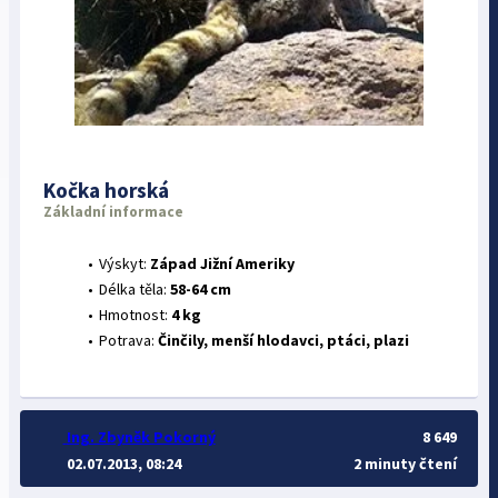
Kočka horská
Základní informace
Výskyt:
Západ Jižní Ameriky
Délka těla:
58-64 cm
Hmotnost:
4 kg
Potrava:
Činčily, menší hlodavci, ptáci, plazi
Ing. Zbyněk Pokorný
8 649
02.07.2013, 08:24
2 minuty čtení