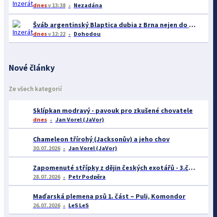
dnes
v 13:38
Nezadána
Šváb argentinský Blaptica dubia z Brna nejen do celé ČR
dnes
v 12:22
Dohodou
Nové články
Ze všech kategorií
Sklípkan modravý - pavouk pro zkušené chovatele
dnes
Jan Vorel (JaVor)
Chameleon třírohý (Jacksonův) a jeho chov
30.07.2026
Jan Vorel (JaVor)
Zapomenuté střípky z dějin českých exotářů - 3.část
28.07.2026
Petr Podpěra
Maďarská plemena psů 1. část – Puli, Komondor
26.07.2026
LeS LeS