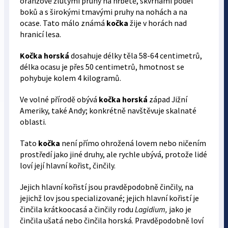
oranžově žlutými pruhy na hřbetě, skvrnami podél
boků a s širokými tmavými pruhy na nohách a na
ocase. Tato málo známá
kočka
žije v horách nad
hranicí lesa.
Kočka horská
dosahuje délky těla 58-64 centimetrů,
délka ocasu je přes 50 centimetrů, hmotnost se
pohybuje kolem 4 kilogramů.
Ve volné přírodě obývá
kočka horská
západ Jižní
Ameriky, také Andy; konkrétně navštěvuje skalnaté
oblasti.
Tato
kočka
není přímo ohrožená lovem nebo ničením
prostředí jako jiné druhy, ale rychle ubývá, protože lidé
loví její hlavní kořist, činčily.
Jejich hlavní kořistí jsou pravděpodobně činčily, na
jejichž lov jsou specializované; jejich hlavní kořistí je
činčila krátkoocasá a činčily rodu
Lagidium,
jako je
činčila ušatá nebo činčila horská. Pravděpodobně loví