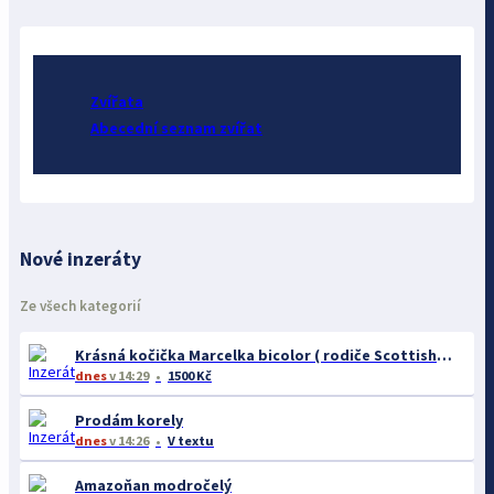
Zvířata
Abecední seznam zvířat
Nové inzeráty
Ze všech kategorií
Krásná kočička Marcelka bicolor ( rodiče Scottish fold)
dnes
v 14:29
1500 Kč
Prodám korely
dnes
v 14:26
V textu
Amazoňan modročelý