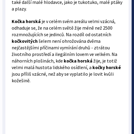
také další malé hlodavce, jako je tukotuko, malé ptáky
a plazy.
Kočka horská
je v celém svém areálu velmi vzácná,
odhaduje se, že na celém světě žije méně než 2500
rozmnožujících se jedinců. Na rozdíl od ostatních
kočkovitých
šelem není ohrožována dvěma
nejčastějšími příčinami vymírání druhů - ztrátou
životního prostředí a ilegálním lovem ve velkém. Na
náhorních plošinách, kde
kočka horská
žije, je totiž
velmi malá hustota lidského osídlení, a
kočky horské
jsou příliš vzácné, než aby se vyplatilo je lovit kvůli
kožešině.