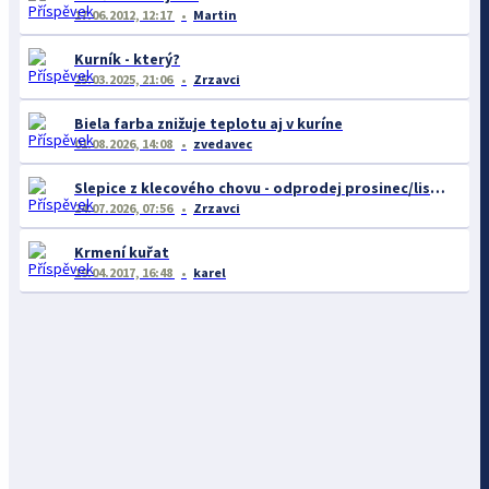
17.06.2012, 12:17
Martin
Kurník - který?
25.03.2025, 21:06
Zrzavci
Biela farba znižuje teplotu aj v kuríne
01.08.2026, 14:08
zvedavec
Slepice z klecového chovu - odprodej prosinec/listopad
24.07.2026, 07:56
Zrzavci
Krmení kuřat
19.04.2017, 16:48
karel