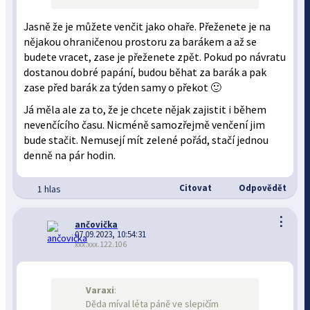
Jasně že je můžete venčit jako ohaře. Přeženete je na
nějakou ohraničenou prostoru za barákem a až se
budete vracet, zase je přeženete zpět. Pokud po návratu
dostanou dobré papání, budou běhat za barák a pak
zase před barák za týden samy o překot 🙂
Já měla ale za to, že je chcete nějak zajistit i během
nevenčícího času. Nicméně samozřejmě venčení jim
bude stačit. Nemusejí mít zelené pořád, stačí jednou
denně na pár hodin.
Citovat
Odpovědět
1 hlas
⋮
ančovička
07.09.2023, 10:54:31
xxx.xxx.122.106
Varaxi
:
Děda míval léta páně ve slepičím