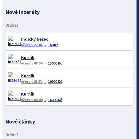
Nové inzeráty
Drůbež
Indický běžec
včera
v 22:06
160 Kč
Kurník
včera
v 08:54
13000 Kč
Kurník
včera
v 08:51
10900 Kč
Kurník
včera
v 08:49
16000 Kč
Nové články
Drůbež