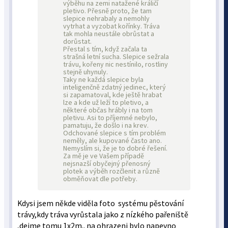
výběhu na zemi natažené králičí
pletivo. Přesně proto, že tam
slepice nehrabaly a nemohly
vytrhat a vyzobat kořínky. Tráva
tak mohla neustále obrůstat a
dorůstat.
Přestal s tím, když začala ta
strašná letní sucha. Slepice sežrala
trávu, kořeny nic nestínilo, rostliny
stejně uhynuly.
Taky ne každá slepice byla
inteligenčně zdatný jedinec, který
si zapamatoval, kde ještě hrabat
lze a kde už leží to pletivo, a
některé občas hrábly i na tom
pletivu. Asi to příjemné nebylo,
pamatuju, že došlo i na krev.
Odchované slepice s tím problém
neměly, ale kupované často ano.
Nemyslím si, že je to dobré řešení.
Za mě je ve Vašem případě
nejsnazší obyčejný přenosný
plotek a výběh rozčlenit a různě
obměňovat dle potřeby.
Kdysi jsem někde viděla foto systému pěstování
trávy,kdy tráva vyrůstala jako z nízkého pařeniště
,dejme tomu 1x2m.. na ohrazeni bylo napevno