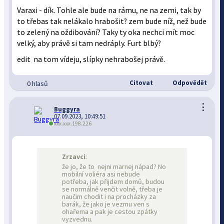
Varaxi - dík. Tohle ale bude na rámu, ne na zemi, tak by
to třebas tak nelákalo hrabošit? zem bude níž, než bude
to zelený na oždibování? Taky ty oka nechci mít moc
velký, aby právě si tam nedráply. Furt blbý?
edit na tom vídeju, slípky nehrabošej právě.
Citovat
Odpovědět
0 hlasů
⋮
Buggyra
07.09.2023, 10:49:51
xxx.xxx.198.226
Zrzavci
:
že jo, že to nejni marnej nápad? No
mobilní voliéra asi nebude
potřeba, jak přijdem domů, budou
se normálně venčit volně, třeba je
naučim chodit i na procházky za
barák, že jako je vezmu ven s
ohařema a pak je cestou zpátky
vyzvednu.