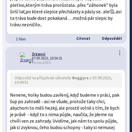
pletivo,kterým tráva prorůstala.. přes “záhonek” byla
širší lať,po které slepice přecházely a pásly se.. ale🤔..asi
ta tráva bude dost pokakaná …možná pár slepic by
trávu nezničilo..
Citovat
Odpovědět
1 hlas
⋮
Zrzavci
07.09.2023, 10:54:31
xxx.xxx.226.6
Odpověď na příspěvek uživatele
Buggyra
z 07.09.2023,
10:49:51
Nenene, holky budou zavřený, když budeme v práci, pak
šup po zahradě - asi ne všude, protože taky chci,
abychom to měli hezký, ale prostě volně s tím, že bych
je právě - když to s nima půjde, naučila, že jdeme na
chvíli ven ze zahrady. Uvidíme, jak nám to spolu půjde,
jak si zvyknou, čeho budou schopny - taky si nemusej