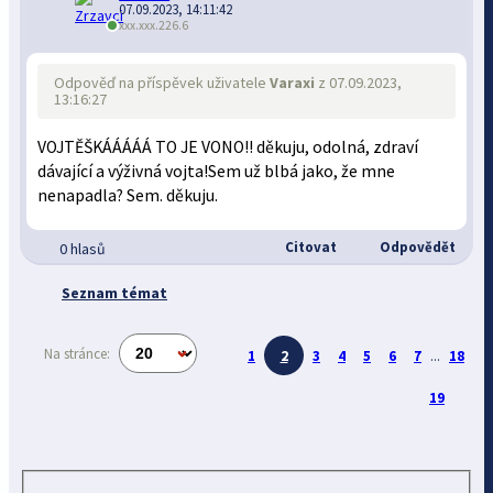
07.09.2023, 14:11:42
xxx.xxx.226.6
Odpověď na příspěvek uživatele
Varaxi
z 07.09.2023,
13:16:27
VOJTĚŠKÁÁÁÁÁ TO JE VONO!! děkuju, odolná, zdraví
dávající a výživná vojta!Sem už blbá jako, že mne
nenapadla? Sem. děkuju.
Citovat
Odpovědět
0 hlasů
Seznam témat
Na stránce:
1
2
3
4
5
6
7
...
18
19