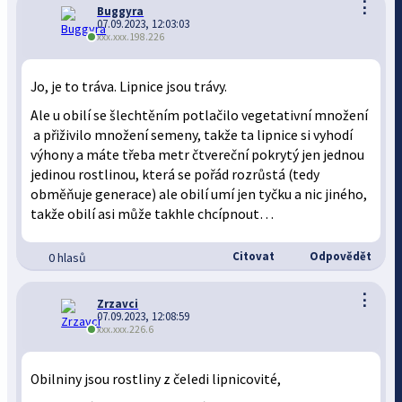
⋮
Buggyra
07.09.2023, 12:03:03
xxx.xxx.198.226
Jo, je to tráva. Lipnice jsou trávy.
Ale u obilí se šlechtěním potlačilo vegetativní množení
a přiživilo množení semeny, takže ta lipnice si vyhodí
výhony a máte třeba metr čtvereční pokrytý jen jednou
jedinou rostlinou, která se pořád rozrůstá (tedy
obměňuje generace) ale obilí umí jen tyčku a nic jiného,
takže obilí asi může takhle chcípnout…
Citovat
Odpovědět
0 hlasů
⋮
Zrzavci
07.09.2023, 12:08:59
xxx.xxx.226.6
Obilniny jsou rostliny z čeledi lipnicovité,