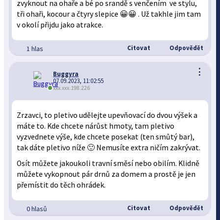
zvyknout na ohaře a bé po srandě s venčením ve stylu,
tři ohaři, kocour a čtyry slepice 😀😀 . Už takhle jim tam
v okolí přijdu jako atrakce.
Citovat
Odpovědět
1 hlas
⋮
Buggyra
07.09.2023, 11:02:55
xxx.xxx.198.226
Zrzavci, to pletivo udělejte upevňovací do dvou výšek a
máte to. Kde chcete nárůst hmoty, tam pletivo
vyzvednete výše, kde chcete posekat (ten smůtý bar),
tak dáte pletivo níže 🙂 Nemusíte extra ničím zakrývat.
Osít můžete jakoukoli travní směsí nebo obilím. Klidně
můžete vykopnout pár drnů za domem a prostě je jen
přemístit do těch ohrádek.
Citovat
Odpovědět
0 hlasů