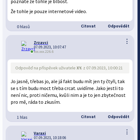
poznáte že tohle je blbost.
Že tohle je pouze internetové video.
Citovat
Odpovědět
0 hlasů
⋮
Zrzavci
07.09.2023, 10:07:47
xxx.xxx.226.6
Odpověď na příspěvek uživatele
XY.
z 07.09.2023, 10:00:21
Jo jasně, třebas jo, ale já fakt budu mít jen ty čtyři, tak
se s tím budu moct třeba crcat. uvidíme. Jako jestli to
není nic, proti ničemu, kvůli nim a je to jen zbytečnost
pro mě, ráda to zkusím.
Citovat
Odpovědět
1 hlas
⋮
Varaxi
07.09.2023, 10:18:06