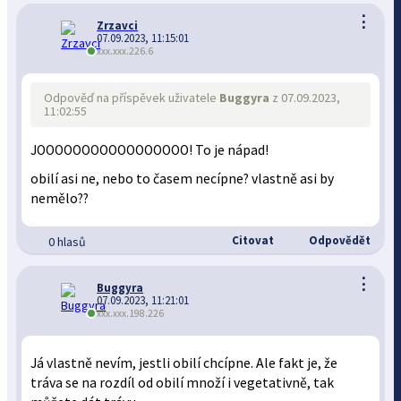
⋮
Zrzavci
07.09.2023, 11:15:01
xxx.xxx.226.6
Odpověď na příspěvek uživatele
Buggyra
z 07.09.2023,
11:02:55
JOOOOOOOOOOOOOOOOO! To je nápad!
obilí asi ne, nebo to časem necípne? vlastně asi by
nemělo??
Citovat
Odpovědět
0 hlasů
⋮
Buggyra
07.09.2023, 11:21:01
xxx.xxx.198.226
Já vlastně nevím, jestli obilí chcípne. Ale fakt je, že
tráva se na rozdíl od obilí množí i vegetativně, tak