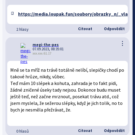
https://media.loupak.fun/soubory/obrazky_n/_vlast
Citovat
Odpovědět
2 hlasy
⋮
megi-the-pes
07.09.2023, 08:35:01
xxx.xxx.61.17
Mně se ta mříž na trávě totálně nelíbí, slepičky chodí po
takové hrůze, nikdy, vůbec.
Teď mám 10 slépek a kohuta, zahrada je to fakt pidi,
žádné zničené úseky tady nejsou. Dokonce budu muset
ještě teď, než začne mrznout, posekat trávu atd., což
jsem myslela, že sežerou slépky, když je jich tolik, no to
bych je nesměla přežrávat, že.
Citovat
Odpovědět
0 hlasů