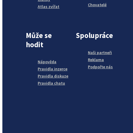
Chovatelé
Atlas zvířat
Může se
Spolupráce
hodit
Naši partneři
Reklama
Nápověda
Podpořte nás
Pravidla inzerce
Pravidla diskuze
Pravidla chatu