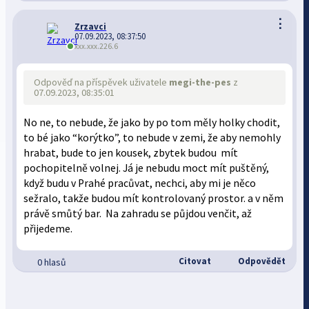
⋮
Zrzavci
07.09.2023, 08:37:50
xxx.xxx.226.6
Odpověď na příspěvek uživatele
megi-the-pes
z
07.09.2023, 08:35:01
No ne, to nebude, že jako by po tom měly holky chodit,
to bé jako “korýtko”, to nebude v zemi, že aby nemohly
hrabat, bude to jen kousek, zbytek budou mít
pochopitelně volnej. Já je nebudu moct mít puštěný,
když budu v Prahé pracůvat, nechci, aby mi je něco
sežralo, takže budou mít kontrolovaný prostor. a v něm
právě smůtý bar. Na zahradu se půjdou venčit, až
přijedeme.
Citovat
Odpovědět
0 hlasů