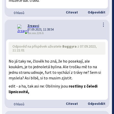
můžete dát trávu.
Citovat
Odpovědět
0 hlasů
⋮
Zrzavci
07.09.2023, 11:38:54
xxx.xxx.226.6
Odpověď na příspěvek uživatele
Buggyra
z 07.09.2023,
11:21:01
No já taky ne, člověk ho zná, že ho posekají, ale
koukám, je to jednoletá bylina. Ale trošku mě to na
jednu stranu udivuje, furt to vychází z trávy ne? Sem si
myslela? Asi blbě, si to musim zjistit.
edit - a ha, tak asi ne: Obilniny jsou
rostliny z čeledi
lipnicovité,
Citovat
Odpovědět
0 hlasů