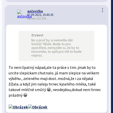
⋮
ančovička
07.09.2023, 10:40:26
xxx.xxx.122.106
Zrzavci
:
No a proč by si nemohla dát
Smůtý? Může. Bude to pro
zpestření, nemyslím si, že by to
neocenila, to spíš pro mě to bude
vopruz.
To neni špatný nápad,ale ta práce s tim..jinak by to
urcite slepickam chutnalo..já mam slepice na velkem
výběhu , zeleného maji dost..možná,že i za nějaká
žížala..a když jim naleju hrnec kyselého mléka, také
takové mléčné smůtý 😀, neodejdou,dokud neni hrnec
prázdný 😀