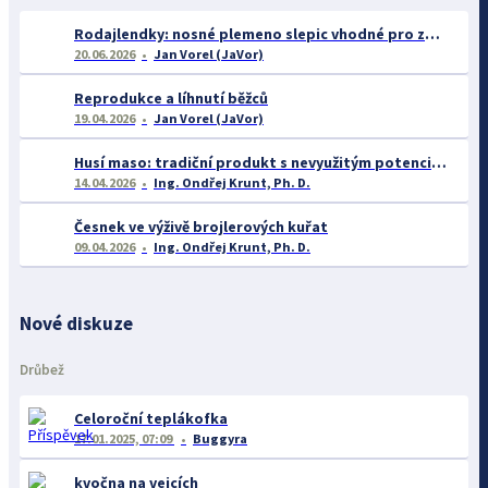
Rodajlendky: nosné plemeno slepic vhodné pro začátečníky
20.06.2026
Jan Vorel (JaVor)
Reprodukce a líhnutí běžců
19.04.2026
Jan Vorel (JaVor)
Husí maso: tradiční produkt s nevyužitým potenciálem
14.04.2026
Ing. Ondřej Krunt, Ph. D.
Česnek ve výživě brojlerových kuřat
09.04.2026
Ing. Ondřej Krunt, Ph. D.
Nové diskuze
Drůbež
Celoroční teplákofka
17.01.2025, 07:09
Buggyra
kvočna na vejcích