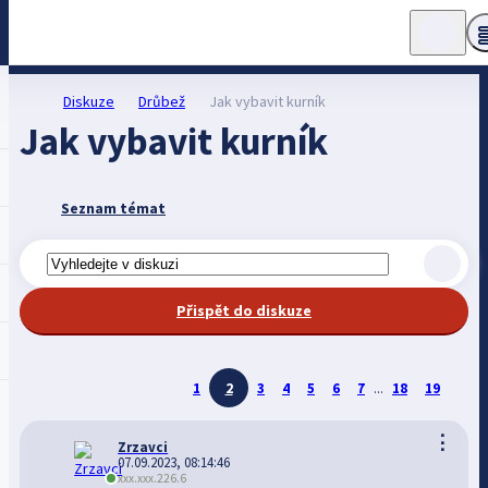
Diskuze
Drůbež
Jak vybavit kurník
Jak vybavit kurník
Seznam témat
Přispět do diskuze
1
2
3
4
5
6
7
...
18
19
⋮
Zrzavci
07.09.2023, 08:14:46
xxx.xxx.226.6