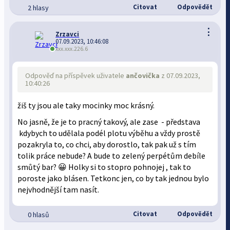
Citovat
Odpovědět
2 hlasy
⋮
Zrzavci
07.09.2023, 10:46:08
xxx.xxx.226.6
Odpověď na příspěvek uživatele
ančovička
z 07.09.2023,
10:40:26
žiš ty jsou ale taky mocinky moc krásný.
No jasně, že je to pracný takový, ale zase - představa
kdybych to udělala podél plotu výběhu a vždy prostě
pozakryla to, co chci, aby dorostlo, tak pak už s tím
tolik práce nebude? A bude to zelený perpétům debíle
smůtý bar? 😀 Holky si to stopro pohnojej , tak to
poroste jako blásen. Tetkonc jen, co by tak jednou bylo
nejvhodnější tam nasít.
Citovat
Odpovědět
0 hlasů