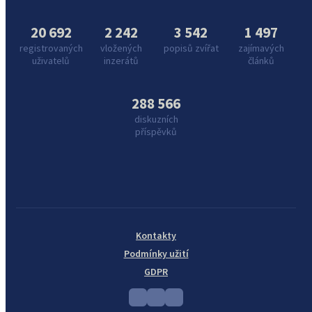
20 692
2 242
3 542
1 497
registrovaných
vložených
popisů zvířat
zajímavých
uživatelů
inzerátů
článků
288 566
diskuzních
příspěvků
Kontakty
Podmínky užití
GDPR