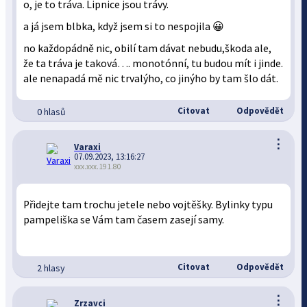
o, je to tráva. Lipnice jsou trávy.
a já jsem blbka, když jsem si to nespojila 😀
no každopádně nic, obilí tam dávat nebudu,škoda ale,
že ta tráva je taková…. monotónní, tu budou mít i jinde.
ale nenapadá mě nic trvalýho, co jinýho by tam šlo dát.
Citovat
Odpovědět
0 hlasů
⋮
Varaxi
07.09.2023, 13:16:27
xxx.xxx.191.80
Přidejte tam trochu jetele nebo vojtěšky. Bylinky typu
pampeliška se Vám tam časem zasejí samy.
Citovat
Odpovědět
2 hlasy
⋮
Zrzavci