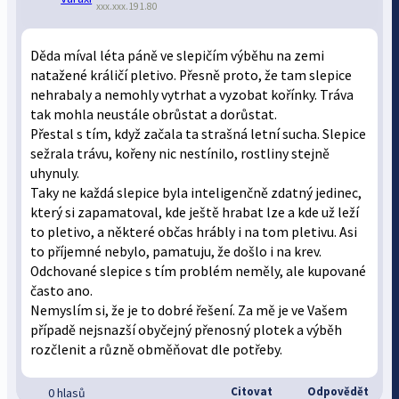
xxx.xxx.191.80
Děda míval léta páně ve slepičím výběhu na zemi
natažené králičí pletivo. Přesně proto, že tam slepice
nehrabaly a nemohly vytrhat a vyzobat kořínky. Tráva
tak mohla neustále obrůstat a dorůstat.
Přestal s tím, když začala ta strašná letní sucha. Slepice
sežrala trávu, kořeny nic nestínilo, rostliny stejně
uhynuly.
Taky ne každá slepice byla inteligenčně zdatný jedinec,
který si zapamatoval, kde ještě hrabat lze a kde už leží
to pletivo, a některé občas hrábly i na tom pletivu. Asi
to příjemné nebylo, pamatuju, že došlo i na krev.
Odchované slepice s tím problém neměly, ale kupované
často ano.
Nemyslím si, že je to dobré řešení. Za mě je ve Vašem
případě nejsnazší obyčejný přenosný plotek a výběh
rozčlenit a různě obměňovat dle potřeby.
Citovat
Odpovědět
0 hlasů