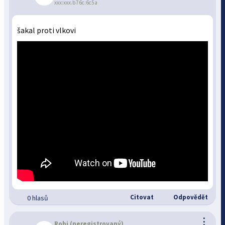
xxx:xxx.b76c:6c5a
šakal proti vlkovi
Citovat
Odpovědět
0 hlasů
⋮
Robi
(neregistrovaný)