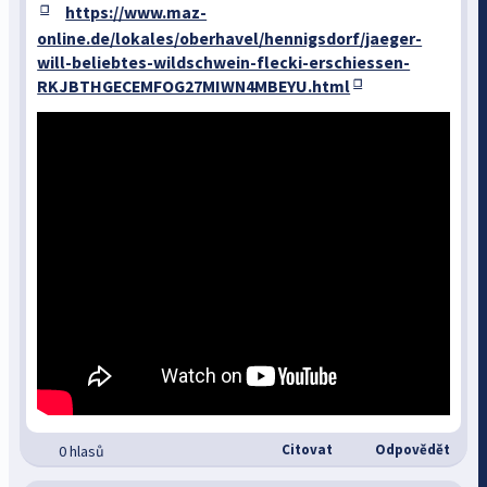
https://www.maz-
online.de/lokales/oberhavel/hennigsdorf/jaeger-
will-beliebtes-wildschwein-flecki-erschiessen-
RKJBTHGECEMFOG27MIWN4MBEYU.html
Citovat
Odpovědět
0 hlasů