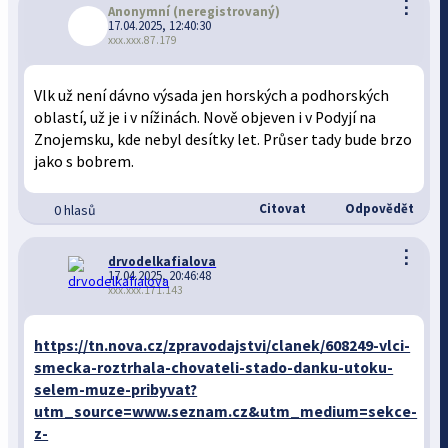
⋮
Anonymní
(neregistrovaný)
17.04.2025, 12:40:30
xxx.xxx.87.179
Vlk už není dávno výsada jen horských a podhorských
oblastí, už je i v nížinách. Nově objeven i v Podyjí na
Znojemsku, kde nebyl desítky let. Průser tady bude brzo
jako s bobrem.
Citovat
Odpovědět
0 hlasů
⋮
drvodelkafialova
17.04.2025, 20:46:48
xxx.xxx.171.143
https://tn.nova.cz/zpravodajstvi/clanek/608249-vlci-
smecka-roztrhala-chovateli-stado-danku-utoku-
selem-muze-pribyvat?
utm_source=www.seznam.cz&utm_medium=sekce-
z-