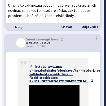
Omyl…to tak možná budou mít co vysílat v televizních
novinách…dokud to nesežere děcko, tak to nebude
problém….ideálně půlka mateřské školy…
Citovat
Odpovědět
4 hlasy
⋮
Orionka
(neregistrovaný)
16.04.2025, 13:35:26
xxx:xxx.c130:31d
H
:
https://www.maz-
online.de/lokales/oberhavel/hennigsdorf/jaeger
will-beliebtes-wildschwein-
flecki-erschiessen-
RKJBTHGECEMFOG27MIWN4MBEYU.html