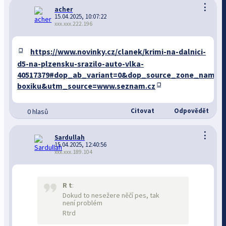
⋮
acher
15.04.2025, 10:07:22
xxx.xxx.222.196
https://www.novinky.cz/clanek/krimi-na-dalnici-
d5-na-plzensku-srazilo-auto-vlka-
40517379#dop_ab_variant=0&dop_source_zone_name=
boxiku&utm_source=www.seznam.cz
Citovat
Odpovědět
0 hlasů
⋮
Sardullah
15.04.2025, 12:40:56
xxx.xxx.189.104
R t
:
Dokud to nesežere něčí pes, tak
není problém
Rtrd