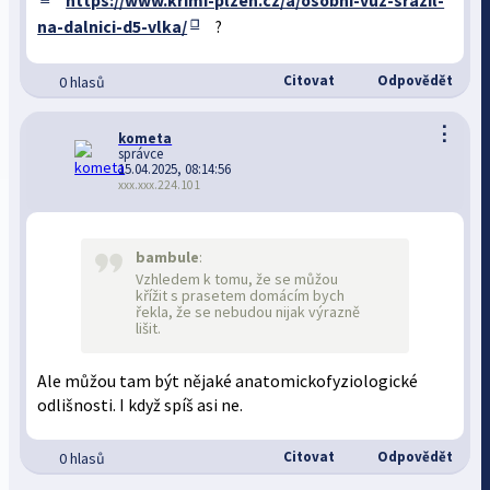
https://www.krimi-plzen.cz/a/osobni-vuz-srazil-
na-dalnici-d5-vlka/
?
Citovat
Odpovědět
0 hlasů
⋮
kometa
správce
15.04.2025, 08:14:56
xxx.xxx.224.101
bambule
:
Vzhledem k tomu, že se můžou
křížit s prasetem domácím bych
řekla, že se nebudou nijak výrazně
lišit.
Ale můžou tam být nějaké anatomickofyziologické
odlišnosti. I když spíš asi ne.
Citovat
Odpovědět
0 hlasů