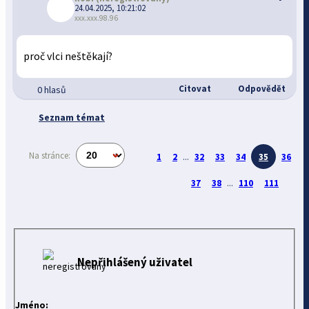
24.04.2025, 10:21:02
xxx.xxx.98.96
proč vlci neštěkají?
Citovat
Odpovědět
0 hlasů
Seznam témat
Na stránce:
1
2
...
32
33
34
35
36
37
38
...
110
111
Nepřihlášený uživatel
Jméno: