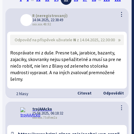
⋮
R
(neregistrovaný)
14.04.2025, 22:38:49
xxx.xxx.48.92
»
Odpověď na příspěvek uživatele
N
z 14.04.2025, 22:30:00
Rosprávate mi z duše. Presne tak, jarabice, bazanty,
zajaciky, skovranky nejsu speňažitelné a musí sa pre ne
niečo robiť, nie len z Blavy od zeleneho stolceka
mudrosti vypravat. A na iných zvalovať premnožené
šelmy.
Citovat
Odpovědět
2 hlasy
⋮
trojAAAcko
15.04.2025, 06:18:32
xxx:xxx.75df:ee2a