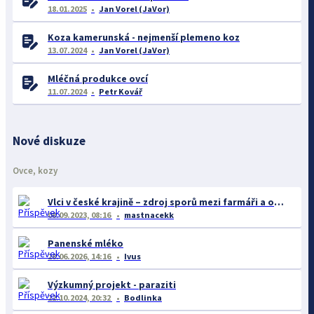
18.01.2025
Jan Vorel (JaVor)
Koza kamerunská - nejmenší plemeno koz
13.07.2024
Jan Vorel (JaVor)
Mléčná produkce ovcí
11.07.2024
Petr Kovář
Nové diskuze
Ovce, kozy
Vlci v české krajině – zdroj sporů mezi farmáři a ochránci
08.09.2023, 08:16
mastnacekk
Panenské mléko
28.06.2026, 14:16
Ivus
Výzkumný projekt - paraziti
22.10.2024, 20:32
Bodlinka