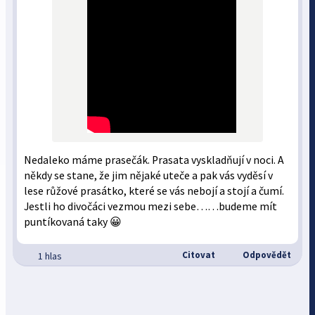
Nedaleko máme prasečák. Prasata vyskladňují v noci. A
někdy se stane, že jim nějaké uteče a pak vás vyděsí v
lese růžové prasátko, které se vás nebojí a stojí a čumí.
Jestli ho divočáci vezmou mezi sebe……budeme mít
puntíkovaná taky 😀
Citovat
Odpovědět
1 hlas