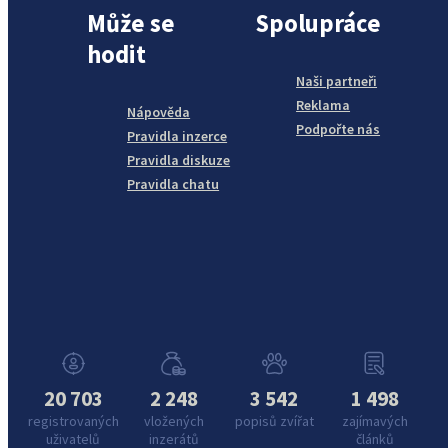
Může se
Spolupráce
hodit
Naši partneři
Reklama
Nápověda
Podpořte nás
Pravidla inzerce
Pravidla diskuze
Pravidla chatu
20 703
2 248
3 542
1 498
registrovaných
vložených
popisů zvířat
zajímavých
uživatelů
inzerátů
článků