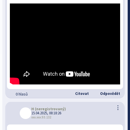
Citovat
Odpovědět
0 hlasů
⋮
H
(neregistrovaný)
15.04.2025, 08:18:26
xxx.xxx.93.132