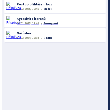
Postup přihlášení koz
23.03.2026, 10:40
Mašek
Agresivita beranů
26.01.2025, 18:49
Anonymní
Ovčí vlna
17.03.2024, 19:38
Radka