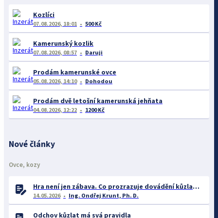
Kozlíci
07.08.2026, 18:01
500 Kč
Kamerunský kozlik
07.08.2026, 08:57
Daruji
Prodám kamerunské ovce
05.08.2026, 14:10
Dohodou
Prodám dvě letošní kamerunská jehňata
04.08.2026, 12:22
1200 Kč
Nové články
Ovce, kozy
Hra není jen zábava. Co prozrazuje dovádění kůzlat o jejich welfare?
14.05.2026
Ing. Ondřej Krunt, Ph. D.
Odchov kůzlat má svá pravidla