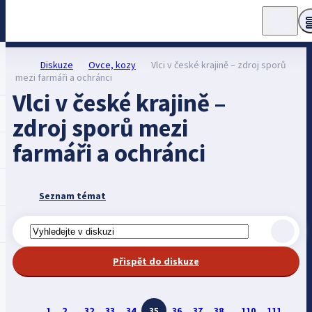
Diskuze
Ovce, kozy
Vlci v české krajině – zdroj sporů
mezi farmáři a ochránci
Vlci v české krajině –
zdroj sporů mezi
farmáři a ochránci
Seznam témat
Přispět do diskuze
1
2
...
32
33
34
35
36
37
38
...
110
111