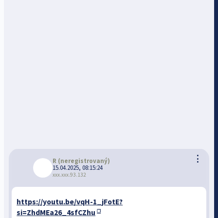
⋮
R
(neregistrovaný)
15.04.2025, 08:15:24
xxx.xxx.93.132
https://youtu.be/vqH-1_jFotE?
si=ZhdMEa26_4sfCZhu