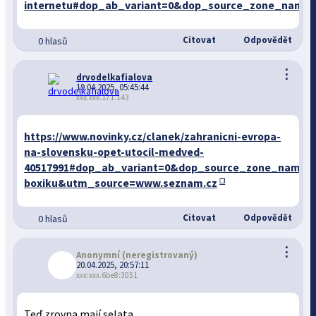
internetu#dop_ab_variant=0&dop_source_zone_name=
Citovat
Odpovědět
0 hlasů
⋮
drvodelkafialova
19.04.2025, 05:45:44
xxx.xxx.171.143
https://www.novinky.cz/clanek/zahranicni-evropa-
na-slovensku-opet-utocil-medved-
40517991#dop_ab_variant=0&dop_source_zone_name=
boxiku&utm_source=www.seznam.cz
Citovat
Odpovědět
0 hlasů
⋮
Anonymní
(neregistrovaný)
20.04.2025, 20:57:11
xxx:xxx.6be8:3051
Teď zrovna mají selata.