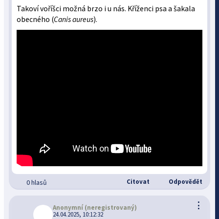
Takoví voříšci možná brzo i u nás. Kříženci psa a šakala
obecného (
Canis aureus
).
Citovat
Odpovědět
0 hlasů
⋮
Anonymní
(neregistrovaný)
24.04.2025, 10:12:32