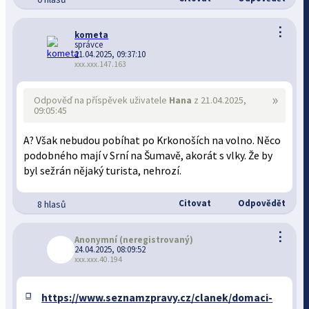
⋮
kometa
správce
21.04.2025, 09:37:10
xxx.xxx.147.163
»
Odpověď na příspěvek uživatele
Hana
z 21.04.2025,
09:05:45
A? Však nebudou pobíhat po Krkonoších na volno. Něco
podobného mají v Srní na Šumavě, akorát s vlky. Že by
byl sežrán nějaký turista, nehrozí.
Citovat
Odpovědět
8 hlasů
⋮
Anonymní
(neregistrovaný)
24.04.2025, 08:09:52
xxx.xxx.40.194
https://www.seznamzpravy.cz/clanek/domaci-