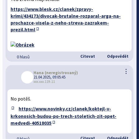
https://www.blesk.cz/clanek/zpravy-
krimi/434173/divocak-brutalne-rozparal-arga-na-
prochazce-visela-z-neho-streva-zazrakem-
prezil.html
Citovat
Odpovědět
0 hlasů
⋮
Hana
(neregistrovaný)
21.04.2025, 09:05:45
xxx.xxx.119.11
No potěš.
https://www.novinky.cz/clanek/koktejl-v-
krkonosich-budou-po-trech-stoletich-zit-opet-
medvedi-40518035
Citovat
Odpovědět
0 hlasů