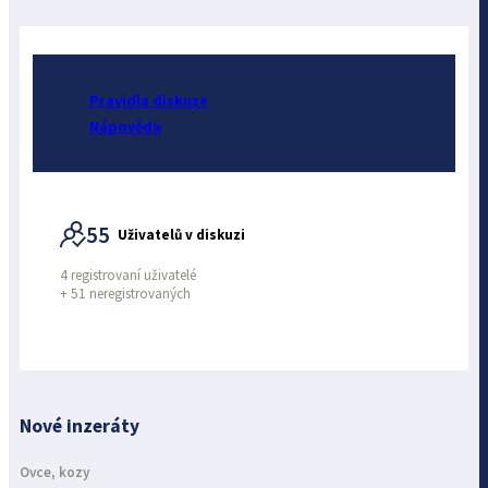
Pravidla diskuze
Nápověda
55
Uživatelů v diskuzi
4 registrovaní uživatelé
+
51 neregistrovaných
Nové inzeráty
Ovce, kozy