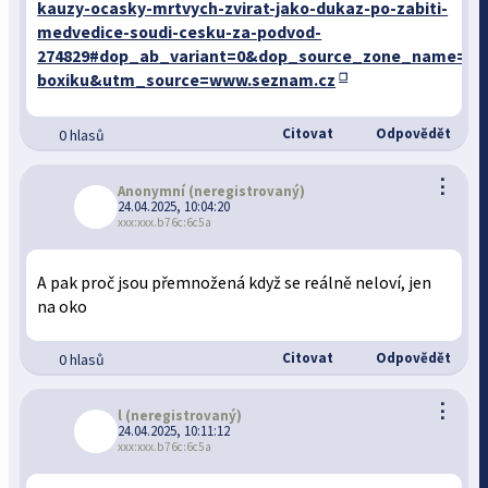
kauzy-ocasky-mrtvych-zvirat-jako-dukaz-po-zabiti-
medvedice-soudi-cesku-za-podvod-
274829#dop_ab_variant=0&dop_source_zone_name=z
boxiku&utm_source=www.seznam.cz
Citovat
Odpovědět
0 hlasů
⋮
Anonymní
(neregistrovaný)
24.04.2025, 10:04:20
xxx:xxx.b76c:6c5a
A pak proč jsou přemnožená když se reálně neloví, jen
na oko
Citovat
Odpovědět
0 hlasů
⋮
l
(neregistrovaný)
24.04.2025, 10:11:12
xxx:xxx.b76c:6c5a