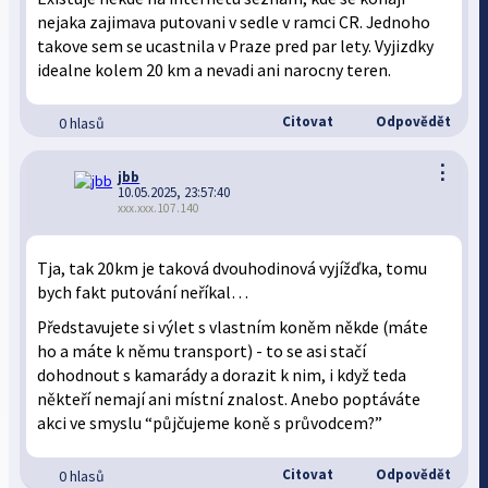
nejaka zajimava putovani v sedle v ramci CR. Jednoho
takove sem se ucastnila v Praze pred par lety. Vyjizdky
idealne kolem 20 km a nevadi ani narocny teren.
Citovat
Odpovědět
0 hlasů
⋮
jbb
10.05.2025, 23:57:40
xxx.xxx.107.140
Tja, tak 20km je taková dvouhodinová vyjížďka, tomu
bych fakt putování neříkal…
Představujete si výlet s vlastním koněm někde (máte
ho a máte k němu transport) - to se asi stačí
dohodnout s kamarády a dorazit k nim, i když teda
někteří nemají ani místní znalost. Anebo poptáváte
akci ve smyslu “půjčujeme koně s průvodcem?”
Citovat
Odpovědět
0 hlasů