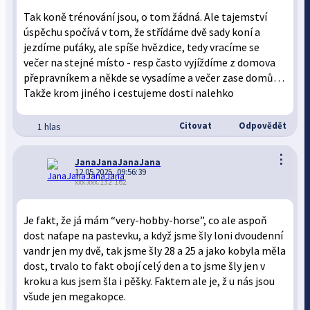
Tak koně trénování jsou, o tom žádná. Ale tajemství
úspěchu spočívá v tom, že střídáme dvě sady koní a
jezdíme puťáky, ale spíše hvězdice, tedy vracíme se
večer na stejné místo - resp často vyjíždíme z domova
přepravníkem a někde se vysadíme a večer zase domů…
Takže krom jiného i cestujeme dosti nalehko
Citovat
Odpovědět
1 hlas
⋮
JanaJanaJanaJana
12.05.2025, 09:56:39
xxx.xxx.132.162
Je fakt, že já mám “very-hobby-horse”, co ale aspoň
dost naťape na pastevku, a když jsme šly loni dvoudenní
vandr jen my dvě, tak jsme šly 28 a 25 a jako kobyla měla
dost, trvalo to fakt obojí celý den a to jsme šly jen v
kroku a kus jsem šla i pěšky. Faktem ale je, ž u nás jsou
všude jen megakopce.