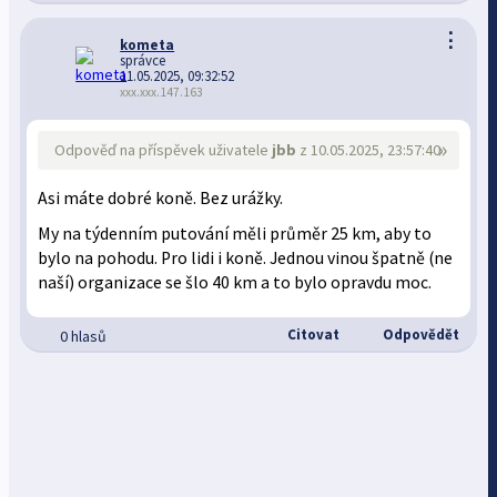
⋮
kometa
správce
11.05.2025, 09:32:52
xxx.xxx.147.163
»
Odpověď na příspěvek uživatele
jbb
z 10.05.2025, 23:57:40
Asi máte dobré koně. Bez urážky.
My na týdenním putování měli průměr 25 km, aby to
bylo na pohodu. Pro lidi i koně. Jednou vinou špatně (ne
naší) organizace se šlo 40 km a to bylo opravdu moc.
Citovat
Odpovědět
0 hlasů