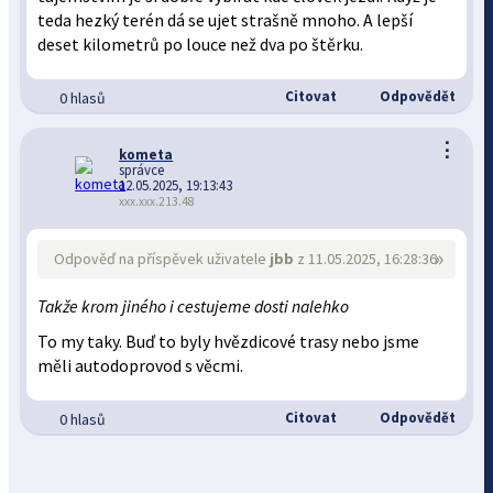
teda hezký terén dá se ujet strašně mnoho. A lepší
deset kilometrů po louce než dva po štěrku.
Citovat
Odpovědět
0 hlasů
⋮
kometa
správce
12.05.2025, 19:13:43
xxx.xxx.213.48
»
Odpověď na příspěvek uživatele
jbb
z 11.05.2025, 16:28:36
Takže krom jiného i cestujeme dosti nalehko
To my taky. Buď to byly hvězdicové trasy nebo jsme
měli autodoprovod s věcmi.
Citovat
Odpovědět
0 hlasů