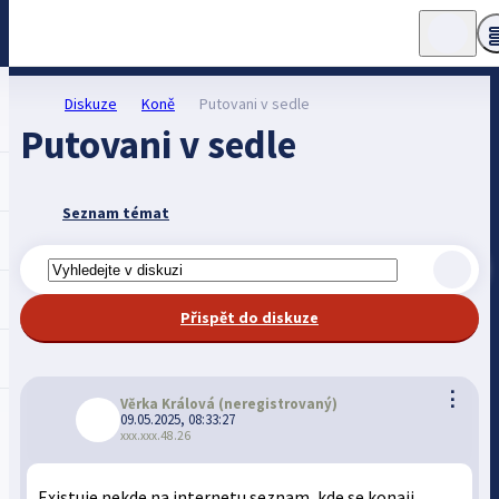
Diskuze
Koně
Putovani v sedle
Putovani v sedle
Seznam témat
Přispět do diskuze
⋮
Věrka Králová
(neregistrovaný)
09.05.2025, 08:33:27
xxx.xxx.48.26
Existuje nekde na internetu seznam, kde se konaji