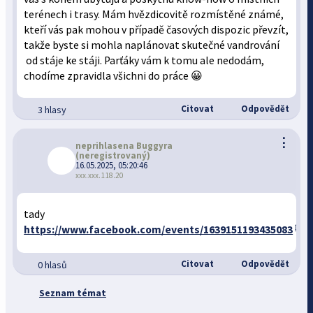
terénech i trasy. Mám hvězdicovitě rozmístěné známé,
kteří vás pak mohou v případě časových dispozic převzít,
takže byste si mohla naplánovat skutečné vandrování
od stáje ke stáji. Parťáky vám k tomu ale nedodám,
chodíme zpravidla všichni do práce 😀
Citovat
Odpovědět
3 hlasy
⋮
neprihlasena Buggyra
(neregistrovaný)
16.05.2025, 05:20:46
xxx.xxx.118.20
tady
https://www.facebook.com/events/1639151193435083
Citovat
Odpovědět
0 hlasů
Seznam témat