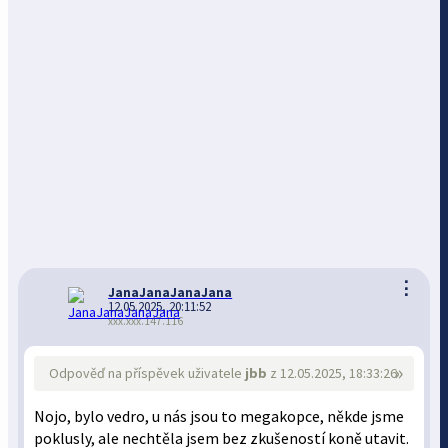
⋮
JanaJanaJanaJana
12.05.2025, 20:11:52
xxx.xxx.147.116
»
Odpověď na příspěvek uživatele
jbb
z 12.05.2025, 18:33:26
Nojo, bylo vedro, u nás jsou to megakopce, někde jsme
poklusly, ale nechtěla jsem bez zkušeností koně utavit.