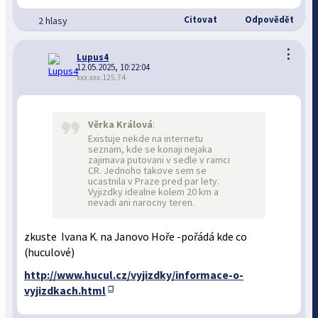
Citovat
Odpovědět
2 hlasy
⋮
Lupus4
12.05.2025, 10:22:04
xxx.xxx.125.74
Věrka Králová
:
Existuje nekde na internetu
seznam, kde se konaji nejaka
zajimava putovani v sedle v ramci
CR. Jednoho takove sem se
ucastnila v Praze pred par lety.
Vyjizdky idealne kolem 20 km a
nevadi ani narocny teren.
zkuste Ivana K. na Janovo Hoře -pořádá kde co
(huculové)
http://www.hucul.cz/vyjizdky/informace-o-
vyjizdkach.html