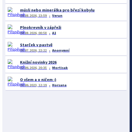
müsli nebo minerálka pro březí kobylu
04.08.2026, 13:59
Verun
Plnokrevník v zápřeži
04.08.2026, 00:58
A1
Starček v pastvě
06.07.2026, 22:22
Anonymní
Knižní novinky 2026
02.06.2026, 20:35
Mortisak
O všem a o ničem :)
06.06.2023, 12:19
Horsana