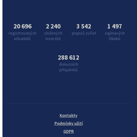
20 696
2 240
3 542
1 497
registrovaných
vložených
popisů zvířat
zajímavých
uživatelů
inzerátů
článků
288 612
diskuzních
příspěvků
Kontakty
Podmínky užití
GDPR