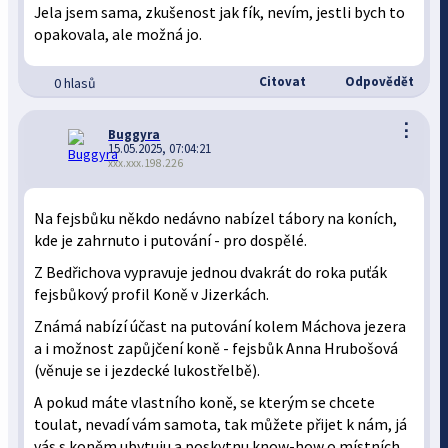
Jela jsem sama, zkušenost jak fík, nevím, jestli bych to
opakovala, ale možná jo.
Citovat
Odpovědět
0 hlasů
⋮
Buggyra
15.05.2025, 07:04:21
xxx.xxx.198.226
Na fejsbůku někdo nedávno nabízel tábory na koních,
kde je zahrnuto i putování - pro dospělé.
Z Bedřichova vypravuje jednou dvakrát do roka puťák
fejsbůkový profil Koně v Jizerkách.
Známá nabízí účast na putování kolem Máchova jezera
a i možnost zapůjčení koně - fejsbůk Anna Hrubošová
(věnuje se i jezdecké lukostřelbě).
A pokud máte vlastního koně, se kterým se chcete
toulat, nevadí vám samota, tak můžete přijet k nám, já
vás s koněm ubytuju a poskytnu know-how o místních