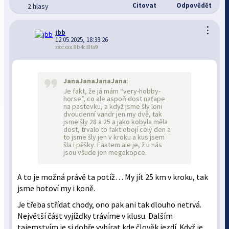
Citovat
Odpovědět
2 hlasy
⋮
jbb
12.05.2025, 18:33:26
xxx:xxx.8b4c:8fa9
JanaJanaJanaJana
:
Je fakt, že já mám “very-hobby-
horse”, co ale aspoň dost naťape
na pastevku, a když jsme šly loni
dvoudenní vandr jen my dvě, tak
jsme šly 28 a 25 a jako kobyla měla
dost, trvalo to fakt obojí celý den a
to jsme šly jen v kroku a kus jsem
šla i pěšky. Faktem ale je, ž u nás
jsou všude jen megakopce.
A to je možná právě ta potíž… My jít 25 km v kroku, tak
jsme hotoví my i koně.
Je třeba střídat chody, ono pak ani tak dlouho netrvá.
Největší část vyjížďky trávíme v klusu. Dalším
tajemstvím je si dobře vybírat kde člověk jezdí. Když je