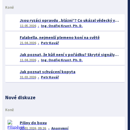
Koně
Jsou ryzáci opravdu „blázni“? Co ukázal vědecký výzkum o barvě srsti a chování koní
12.05.2026
Ing. Ondřej Krunt, Ph. D.
Falabella, nejmenší plemeno koní na světě
21.04.2026
Petr Kovář
Jak poznat, že kůň není v pořádku? Skryté signály zdravotních problémů v chovu koní
11.04.2026
Ing. Ondřej Krunt, Ph. D.
Jak poznat schvácení kopyta
31.03.2026
Petr Kovář
Nové diskuze
Koně
Piliny do boxu
20.01.2026, 09:26
Anonymní