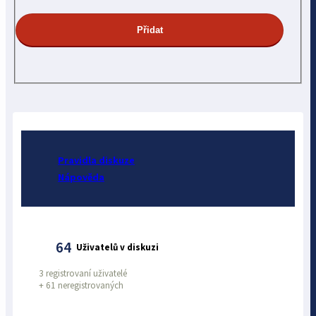
Pravidla diskuze
Nápověda
64
Uživatelů v diskuzi
3 registrovaní uživatelé
+
61 neregistrovaných