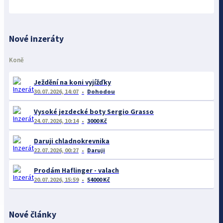
Nové inzeráty
Koně
Ježdění na koni vyjížďky
30.07.2026, 14:07
Dohodou
Vysoké jezdecké boty Sergio Grasso
24.07.2026, 10:14
3000 Kč
Daruji chladnokrevnika
22.07.2026, 00:27
Daruji
Prodám Haflinger - valach
20.07.2026, 15:59
54000 Kč
Nové články