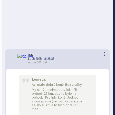
⋮
jbb
11.05.2025, 16:28:36
xxx.xxx.107.140
kometa
:
Asi máte dobré koně. Bez urážky.
My na týdenním putování měli
průměr 25 km, aby to bylo na
pohodu. Pro lidi i koně. Jednou
vinou špatně (ne naší) organizace
se šlo 40 km a to bylo opravdu
moc.