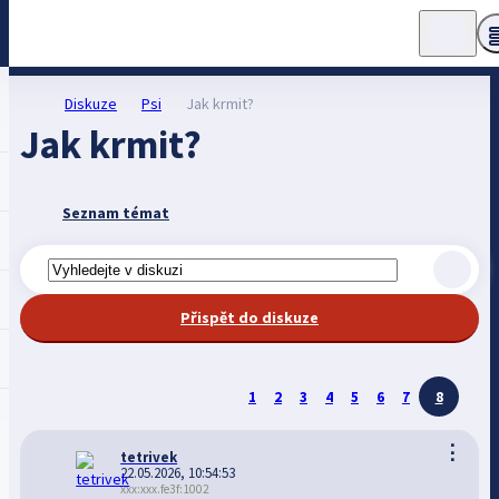
Diskuze
Psi
Jak krmit?
Jak krmit?
Seznam témat
Přispět do diskuze
1
2
3
4
5
6
7
8
⋮
tetrivek
22.05.2026, 10:54:53
xxx:xxx.fe3f:1002