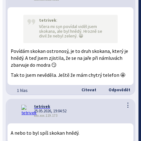
tetrivek
:
Včera mi syn povídal viděl jsem
skokana, ale byl hnědý. Hrozně se
divil že nebyl zelený. 😀
Povídám skokan ostronosý, je to druh skokana, který je
hnědý. A teď jsem zjistila, že se na jaře při námluvách
zbarvuje do modra 😏
Tak to jsem nevěděla. Ještě že mám chytrý telefon 🤩
Citovat
Odpovědět
1 hlas
⋮
tetrivek
25.05.2026, 19:04:52
xxx.xxx.119.173
A nebo to byl spíš skokan hnědý.