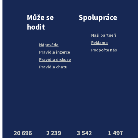
Může se
Spolupráce
hodit
Naši partneři
Reklama
Nápověda
Podpořte nás
Pravidla inzerce
Pravidla diskuze
Pravidla chatu
20 696
2 239
3 542
1 497