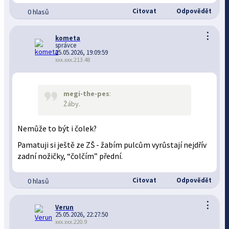
Citovat
Odpovědět
0 hlasů
⋮
kometa
správce
25.05.2026, 19:09:59
xxx.xxx.213.48
megi-the-pes
:
Žáby.
Nemůže to být i čolek?
Pamatuji si ještě ze ZŠ - žabím pulcům vyrůstají nejdřív
zadní nožičky, “čolčím” přední.
Citovat
Odpovědět
0 hlasů
⋮
Verun
25.05.2026, 22:27:50
xxx.xxx.220.9