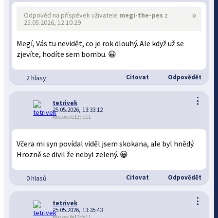
»
Odpověď na příspěvek uživatele
megi-the-pes
z
25.05.2026, 12:10:29
Megí, Vás tu nevidět, co je rok dlouhý. Ale když už se
zjevíte, hodíte sem bombu. 😀
Citovat
Odpovědět
2 hlasy
⋮
tetrivek
25.05.2026, 13:33:12
xxx:xxx.fe13:fe11
Včera mi syn povídal viděl jsem skokana, ale byl hnědý.
Hrozně se divil že nebyl zelený. 😀
Citovat
Odpovědět
0 hlasů
⋮
tetrivek
25.05.2026, 13:35:43
xxx:xxx.fe13:fe11