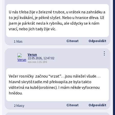
U nás třeba žije v železné trubce, u vrátek na zahrádku a
to její kvákání, je pěkně slyšet. Nebo u hranice dřeva. Už
jsem je párkrát nesla k rybníku, ale vždycky se k nám
vrací, nebo jich tady žije víc.
Citovat
Odpovědět
1 hlas
⋮
Verun
22.05.2026, 12:47:02
xxx.xxx.116.186
Večer rosničky začnou “vrzat”…jsou náležel všude…
hlavně skrytě.tadle.mě překvapila.ze byla takto
viditelná na kubě(orobinec). I mám někde vyfocenou
hnědou.
Citovat
Odpovědět
2 hlasy