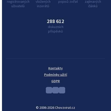
registrovaných
vložených
popisů zvířat
zajímavých
uživatelů
inzerátů
článků
288 612
diskuzních
příspěvků
Kontakty
Podmínky užití
GDPR
© 2006-2026 Chovzvirat.cz