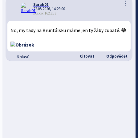
⋮
Sarah01
22.05.2026, 14:29:00
xxx.xxx.162.253
No, my tady na Bruntálsku máme jen ty žáby zubaté. 😁
Citovat
Odpovědět
6 hlasů