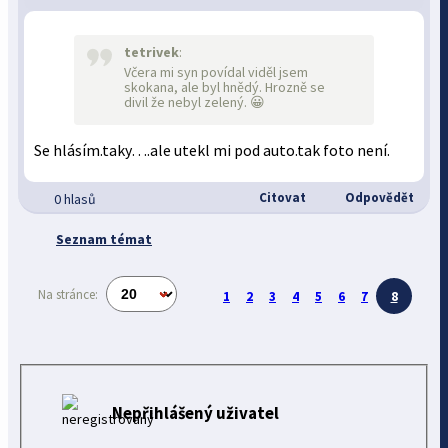
tetrivek
:
Včera mi syn povídal viděl jsem
skokana, ale byl hnědý. Hrozně se
divil že nebyl zelený. 😀
Se hlásím.taky….ale utekl mi pod auto.tak foto není.
Citovat
Odpovědět
0 hlasů
Seznam témat
Na stránce:
1
2
3
4
5
6
7
8
Nepřihlášený uživatel