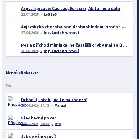
Asijští špicové: Čau čau, Eurasier, Akita inu a další
11.07.2026
LeS LeS
Aujezskyho choroba pod drobnohledem: proč se o ní nyní mluví více než dříve
27.06.2026
Ing. Lucie Kruntová
Pes a příchod miminka: nejčastější chyby majitelů a jak se jim vyhnout
16.06.2026
Ing. Lucie Kruntová
Nové diskuze
Psi
Drbání (u stolu, ne to na zádech)
23.06.2026, 17:43
Varaxi
Všeobecný pokec
17.08.2023, 08:38
efe
Jak se vám venčí?