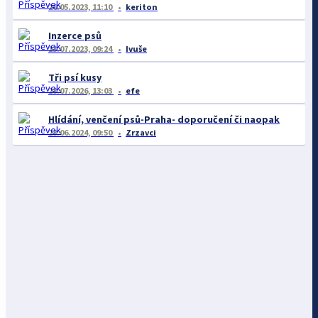
26.05.2023, 11:10
keriton
Inzerce psů
13.07.2023, 09:24
Ivuše
Tři psí kusy
28.07.2026, 13:03
efe
Hlídání, venčení psů-Praha- doporučení či naopak
28.06.2024, 09:50
Zrzavci