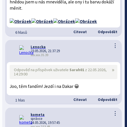
hnědou jsem u nás mneviděla, ale ony i tu barvu dokáží
měnit.
Citovat
Odpovědět
6 hlasů
⋮
Lenocka
23.05.2026, 21:37:29
xxx.xxx.35.39
»
Odpověď na příspěvek uživatele
Sarah01
z 22.05.2026,
14:29:00
Joo, těm fandím! Jezdí i na Dakar 😀
Citovat
Odpovědět
1 hlas
⋮
kometa
správce
24.05.2026, 19:57:45
xxx.xxx.213.48