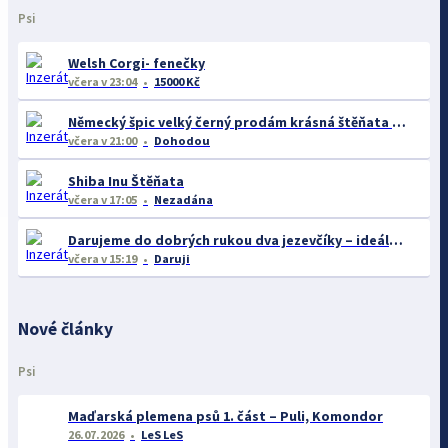
Psi
Welsh Corgi- fenečky
včera
v 23:04
15000 Kč
Německý špic velký černý prodám krásná štěňata s PP - rarita
včera
v 21:00
Dohodou
Shiba Inu Štěňata
včera
v 17:05
Nezadána
Darujeme do dobrých rukou dva jezevčíky – ideálně společně
včera
v 15:19
Daruji
Nové články
Psi
Maďarská plemena psů 1. část – Puli, Komondor
26.07.2026
LeS LeS