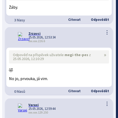
Žáby.
Citovat
Odpovědět
3 hlasy
⋮
Zrzavci
25.05.2026, 12:53:34
xxx.xxx.226.6
»
Odpověď na příspěvek uživatele
megi-the-pes
z
25.05.2026, 12:10:29
🤣
No jo, prvouka, já vim.
Citovat
Odpovědět
0 hlasů
⋮
Varaxi
25.05.2026, 12:59:44
xxx.xxx.129.250