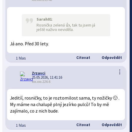
Sarah01
:
Rosnička zelená 👍, tak tu jsem já
ještě naživo neviděla.
Já ano. Před 30 lety.
Citovat
Odpovědět
1 hlas
⋮
Zrzavci
25.05.2026, 11:41:16
xxx.xxx.226.6
Jeditíí, rosničky, to je roztomilost sama, ty nožičky 🙂 .
My máme na chalupě plný jezírko pulců! To by mě
zajímalo, co z nich bude.
Citovat
Odpovědět
1 hlas