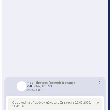
⋮
megi-the-pes
(neregistrovaný)
25.05.2026, 12:10:29
xxx.xxx.6.187
»
Odpověď na příspěvek uživatele
Zrzavci
z 25.05.2026,
11:41:16