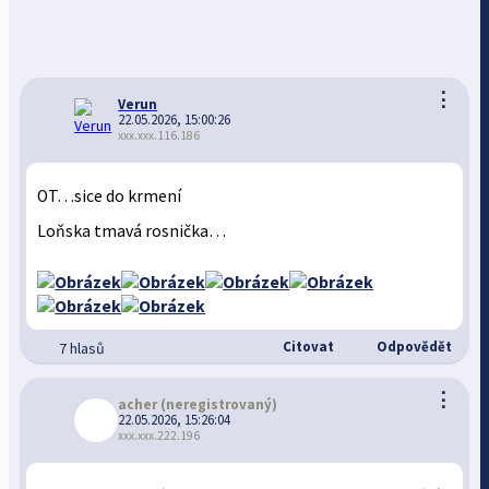
⋮
Verun
22.05.2026, 15:00:26
xxx.xxx.116.186
OT…sice do krmení
Loňska tmavá rosnička…
Citovat
Odpovědět
7 hlasů
⋮
acher
(neregistrovaný)
22.05.2026, 15:26:04
xxx.xxx.222.196