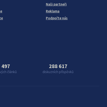
Naši partneři
ce
Reklama
ze
Podpořte nás
 497
288 617
vých článků
diskuzních příspěvků