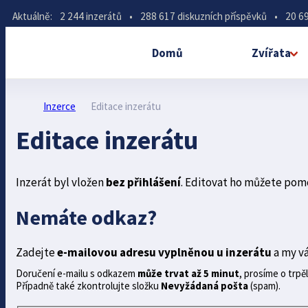
Aktuálně:
2 244 inzerátů
•
288 617 diskuzních příspěvků
•
20 69
Domů
Zvířata
Inzerce
Editace inzerátu
Editace inzerátu
Inzerát byl vložen
bez přihlášení
. Editovat ho můžete pom
Nemáte odkaz?
Zadejte
e-mailovou adresu vyplněnou u inzerátu
a my v
Doručení e-mailu s odkazem
může trvat až 5 minut
, prosíme o trpěl
Případně také zkontrolujte složku
Nevyžádaná pošta
(spam).