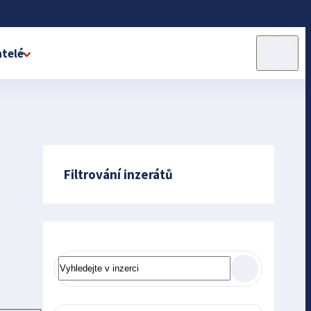
telé
Filtrování inzerátů