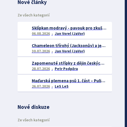
Nové články
Ze všech kategorií
Sklípkan modravý - pavouk pro zkušené chovatele
06.08.2026
Jan Vorel (JaVor)
Chameleon třírohý (Jacksonův) a jeho chov
30.07.2026
Jan Vorel (JaVor)
Zapomenuté střípky z dějin českých exotářů - 3.část
28.07.2026
Petr Podpěra
Maďarská plemena psů 1. část – Puli, Komondor
26.07.2026
LeS LeS
Nové diskuze
Ze všech kategorií