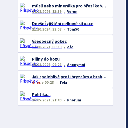
müsli nebo minerálka pro březí kobylu
04.08.2026, 13:59
Verun
Dnešní zjištění celkové situace
21.10.2024, 22:07
Tom50
Všeobecný pokec
17.08.2023, 08:38
efe
Piliny do boxu
20.01.2026, 09:26
Anonymní
Jak spolehlivě proti hryzcům a hrabošům
dnes
v 00:28
Toki
Politika...
26.05.2023, 21:40
Phorum