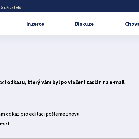
6 uživatelů
Inzerce
Diskuze
Chova
ocí
odkazu, který vám byl po vložení zaslán na e-mail
.
ám odkaz pro editaci pošleme znovu.
ivost.