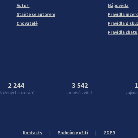
Autoři
Nápověda
Staňte se autorem
Pravidla inzer
Chovatelé
Pravidla disku
Pravidla chatu
2 244
3 542
1
vložených inzerátů
popisů zvířat
zajíma
Kontakty
|
Podmínky užití
|
GDPR