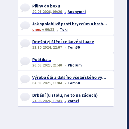
Piliny do boxu
20.01.2026, 09:26
Anonymní
Jak spolehlivě proti hryzcům a hrabošům
dnes
v 00:28
Toki
Dnešní zjištění celkové situace
21.10.2024, 22:07
Tom50
Politika...
26.05.2023, 21:40
Phorum
Výroba úlů a dalšího včelařského vybavení
04.03.2025, 11:04
Tom50
Drbání (u stolu, ne to na zádech)
23.06.2026, 17:43
Varaxi