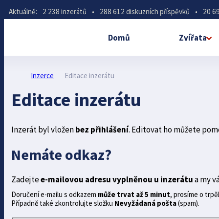
Aktuálně:
2 238 inzerátů
•
288 612 diskuzních příspěvků
•
20 69
Domů
Zvířata
Inzerce
Editace inzerátu
Editace inzerátu
Inzerát byl vložen
bez přihlášení
. Editovat ho můžete pom
Nemáte odkaz?
Zadejte
e-mailovou adresu vyplněnou u inzerátu
a my v
Doručení e-mailu s odkazem
může trvat až 5 minut
, prosíme o trpěl
Případně také zkontrolujte složku
Nevyžádaná pošta
(spam).