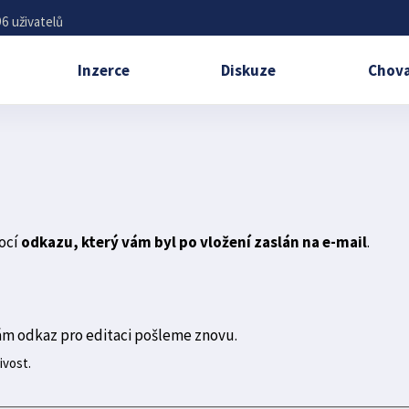
6 uživatelů
Inzerce
Diskuze
Chova
ocí
odkazu, který vám byl po vložení zaslán na e-mail
.
ám odkaz pro editaci pošleme znovu.
ivost.