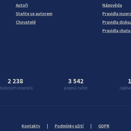
Autoři
Nápověda
Staňte se autorem
Pravidla inzer
Chovatelé
Pravidla disku
Pravidla chatu
2 238
3 542
1
vložených inzerátů
popisů zvířat
zajíma
Kontakty
|
Podmínky užití
|
GDPR