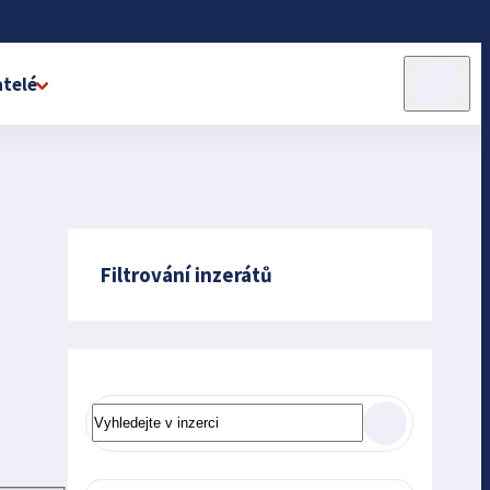
telé
Filtrování inzerátů