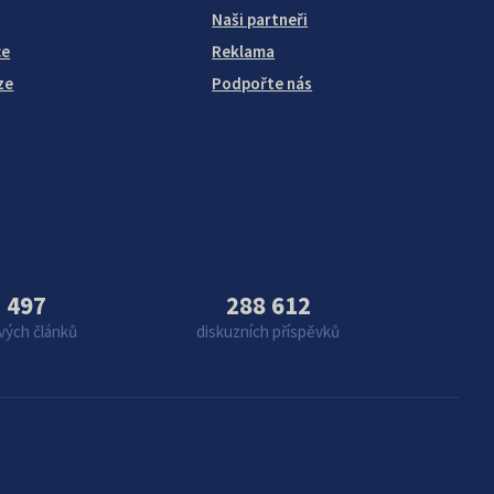
Naši partneři
ce
Reklama
ze
Podpořte nás
 497
288 612
vých článků
diskuzních příspěvků