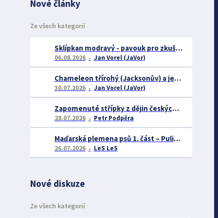
Nové články
Ze všech kategorií
Sklípkan modravý - pavouk pro zkušené chovatele
06.08.2026
Jan Vorel (JaVor)
Chameleon třírohý (Jacksonův) a jeho chov
30.07.2026
Jan Vorel (JaVor)
Zapomenuté střípky z dějin českých exotářů - 3.část
28.07.2026
Petr Podpěra
Maďarská plemena psů 1. část – Puli, Komondor
26.07.2026
LeS LeS
Nové diskuze
Ze všech kategorií