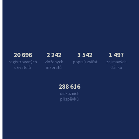
20 696
2 242
3 542
1 497
registrovaných
vložených
popisů zvířat
zajímavých
uživatelů
inzerátů
článků
288 616
diskuzních
příspěvků