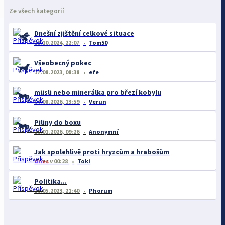
Ze všech kategorií
Dnešní zjištění celkové situace
21.10.2024, 22:07
Tom50
Všeobecný pokec
17.08.2023, 08:38
efe
müsli nebo minerálka pro březí kobylu
04.08.2026, 13:59
Verun
Piliny do boxu
20.01.2026, 09:26
Anonymní
Jak spolehlivě proti hryzcům a hrabošům
dnes
v 00:28
Toki
Politika...
26.05.2023, 21:40
Phorum