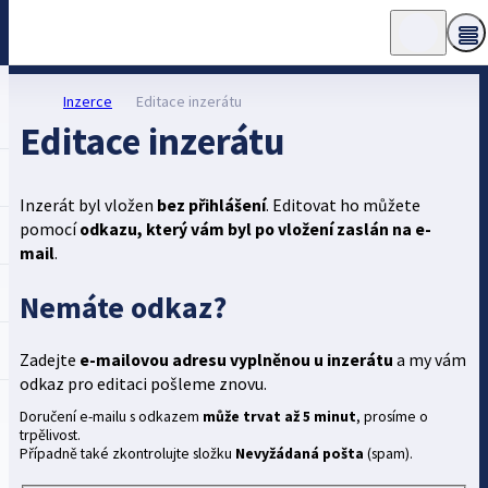
Inzerce
Editace inzerátu
Editace inzerátu
Inzerát byl vložen
bez přihlášení
. Editovat ho můžete
pomocí
odkazu, který vám byl po vložení zaslán na e-
mail
.
Nemáte odkaz?
Zadejte
e-mailovou adresu vyplněnou u inzerátu
a my vám
odkaz pro editaci pošleme znovu.
Doručení e-mailu s odkazem
může trvat až 5 minut
, prosíme o
trpělivost.
Případně také zkontrolujte složku
Nevyžádaná pošta
(spam).