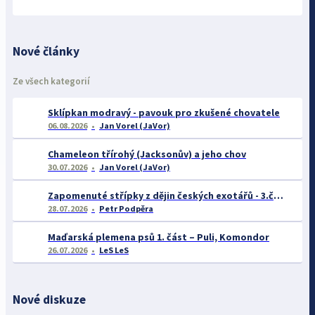
Nové články
Ze všech kategorií
Sklípkan modravý - pavouk pro zkušené chovatele
06.08.2026
Jan Vorel (JaVor)
Chameleon třírohý (Jacksonův) a jeho chov
30.07.2026
Jan Vorel (JaVor)
Zapomenuté střípky z dějin českých exotářů - 3.část
28.07.2026
Petr Podpěra
Maďarská plemena psů 1. část – Puli, Komondor
26.07.2026
LeS LeS
Nové diskuze