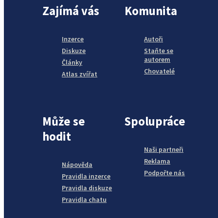
Zajímá vás
Komunita
Inzerce
Autoři
Diskuze
Staňte se
autorem
Články
Chovatelé
Atlas zvířat
Může se
Spolupráce
hodit
Naši partneři
Reklama
Nápověda
Podpořte nás
Pravidla inzerce
Pravidla diskuze
Pravidla chatu