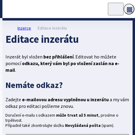
Inzerce
Editace inzerátu
Editace inzerátu
Inzerát byl vložen
bez přihlášení
. Editovat ho můžete
pomocí
odkazu, který vám byl po vložení zaslán na e-
mail
.
Nemáte odkaz?
Zadejte
e-mailovou adresu vyplněnou u inzerátu
a my vám
odkaz pro editaci pošleme znovu.
Doručení e-mailu s odkazem
může trvat až 5 minut
, prosíme o
trpělivost.
Případně také zkontrolujte složku
Nevyžádaná pošta
(spam).