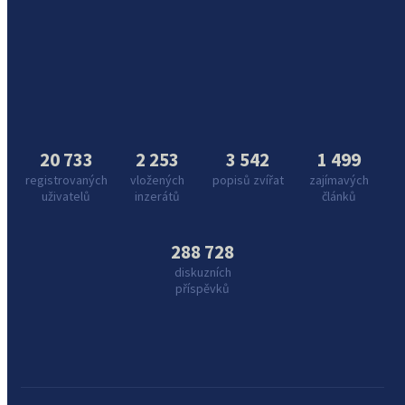
20 733
2 253
3 542
1 499
registrovaných
vložených
popisů zvířat
zajímavých
uživatelů
inzerátů
článků
288 728
diskuzních
příspěvků