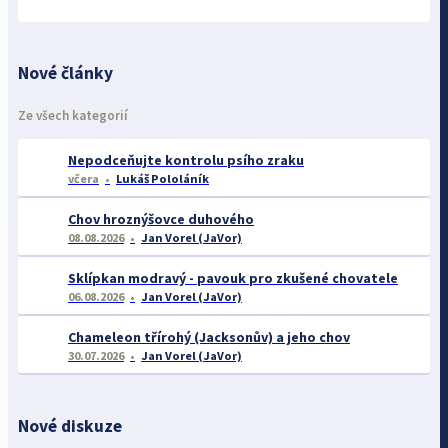
Nové články
Ze všech kategorií
Nepodceňujte kontrolu psího zraku
včera
Lukáš Pololáník
Chov hroznýšovce duhového
08.08.2026
Jan Vorel (JaVor)
Sklípkan modravý - pavouk pro zkušené chovatele
06.08.2026
Jan Vorel (JaVor)
Chameleon třírohý (Jacksonův) a jeho chov
30.07.2026
Jan Vorel (JaVor)
Nové diskuze