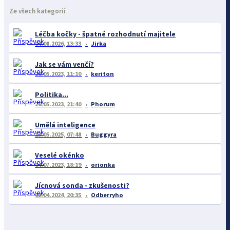
Ze všech kategorií
Léčba kočky - špatné rozhodnutí majitele
04.08.2026, 13:33
Jirka
Jak se vám venčí?
26.05.2023, 11:10
keriton
Politika...
26.05.2023, 21:40
Phorum
Umělá inteligence
13.05.2025, 07:48
Buggyra
Veselé okénko
04.07.2023, 18:19
orionka
Jícnová sonda - zkušenosti?
02.04.2024, 20:35
Odberryho