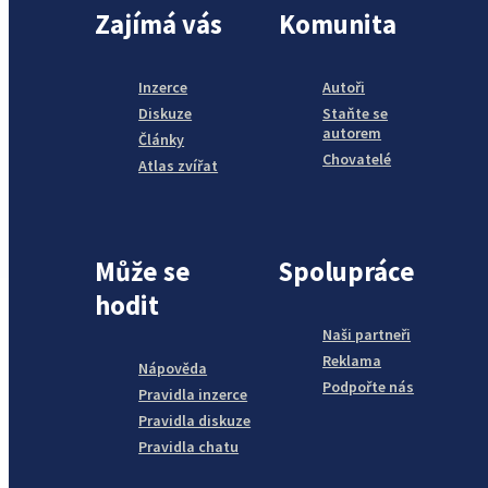
Zajímá vás
Komunita
Inzerce
Autoři
Diskuze
Staňte se
autorem
Články
Chovatelé
Atlas zvířat
Může se
Spolupráce
hodit
Naši partneři
Reklama
Nápověda
Podpořte nás
Pravidla inzerce
Pravidla diskuze
Pravidla chatu