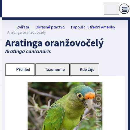
Zvířata
Okrasné ptactvo
Papoušci Střední Ameriky
Aratinga oranžovočelý
Aratinga oranžovočelý
Aratinga canicularis
Přehled
Taxonomie
Kde žije