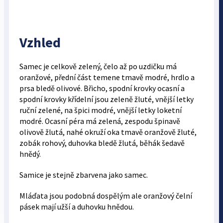
Vzhled
Samec je celkově zelený, čelo až po uzdičku má
oranžové, přední část temene tmavě modré, hrdlo a
prsa bledě olivové. Břicho, spodní krovky ocasní a
spodní krovky křídelní jsou zeleně žluté, vnější letky
ruční zelené, na špici modré, vnější letky loketní
modré. Ocasní péra má zelená, zespodu špinavě
olivově žlutá, nahé okruží oka tmavě oranžově žluté,
zobák rohový, duhovka bledě žlutá, běhák šedavě
hnědý.
Samice je stejně zbarvena jako samec.
Mláďata jsou podobná dospělým ale oranžový čelní
pásek mají užší a duhovku hnědou.