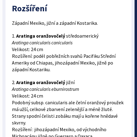
Rozšíření
Západní Mexiko, jižní a západní Kostarika.
1.
Aratinga oranžovočelý
středoamerický
Aratinga canicularis canicularis
Velikost: 24 cm
Rozšíření: podél pobřežních svahů Pacifiku Střední
Ameriky od Chiapas, jihozápadní Mexiko, jižně po
západní Kostariku.
2.
Aratinga oranžovočelý
jižní
Aratinga canicularis eburnirostrum
Velikost: 24 cm
Podobný subsp. canicularis ale čelní oranžový proužek
má užší, celkové zbarvení zelenější a méně žluté.
Strany spodní čelisti zobáku mají u kořene hnědavé
skvrny.
Rozšíření : jihozápadní Mexiko, od východního
Michoacánu jižně po Guerrero a Oaxaca.