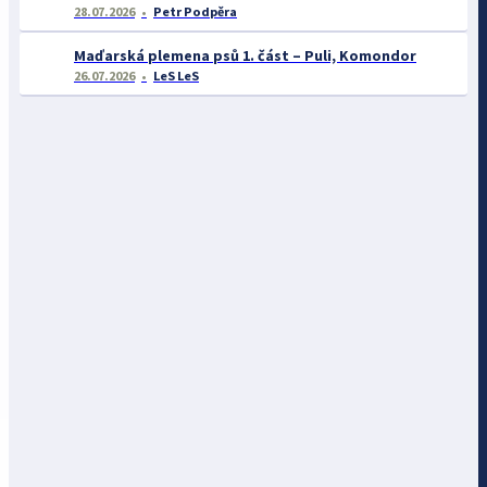
28.07.2026
Petr Podpěra
Maďarská plemena psů 1. část – Puli, Komondor
26.07.2026
LeS LeS