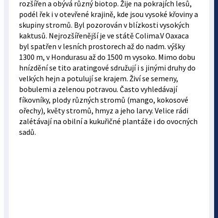
rozšířen a obývá různý biotop. Žije na pokrajích lesů,
podél řek i v otevřené krajině, kde jsou vysoké křoviny a
skupiny stromů. Byl pozorován v blízkosti vysokých
kaktusů. Nejrozšířenější je ve státě Colima.V Oaxaca
byl spatřen v lesních prostorech až do nadm. výšky
1300 m, v Hondurasu až do 1500 m vysoko. Mimo dobu
hnízdění se tito aratingové sdružují i s jinými druhy do
velkých hejn a potulují se krajem. Živí se semeny,
bobulemi a zelenou potravou. Často vyhledávají
fíkovníky, plody různých stromů (mango, kokosové
ořechy), květy stromů, hmyz a jeho larvy. Velice rádi
zalétávají na obilní a kukuřičné plantáže i do ovocných
sadů.