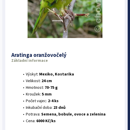
Aratinga oranžovočelý
Základní informace
Výskyt:
Mexiko, Kostarika
Velikost:
24 cm
Hmotnost:
70-75 g
Kroužek:
5 mm
Počet vajec:
2-4 ks
Inkubační doba:
23 dnů
Potrava:
Semena, bobule, ovoce a zelenina
Cena:
6000 Kč/ks