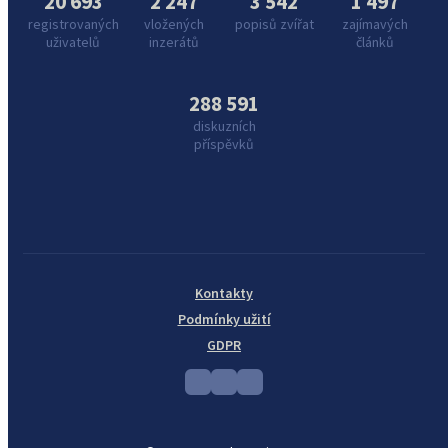
20 693
2 247
3 542
1 497
registrovaných
vložených
popisů zvířat
zajímavých
uživatelů
inzerátů
článků
288 591
diskuzních
příspěvků
Kontakty
Podmínky užití
GDPR