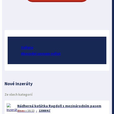
Zvířata
Abecední seznam zvířat
Nové inzeráty
Ze všech kategorií
Nádherná koťátka Ragdoll s mezinárodním pasem
dnes
v 16:13
12000 Kč