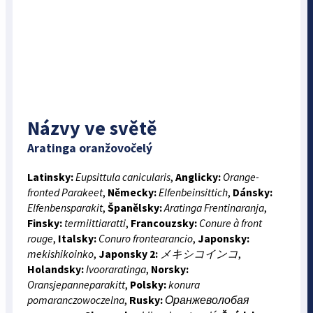
Názvy ve světě
Aratinga oranžovočelý
Latinsky:
Eupsittula canicularis
,
Anglicky:
Orange-
fronted Parakeet
,
Německy:
Elfenbeinsittich
,
Dánsky:
Elfenbensparakit
,
Španělsky:
Aratinga Frentinaranja
,
Finsky:
termiittiaratti
,
Francouzsky:
Conure à front
rouge
,
Italsky:
Conuro frontearancio
,
Japonsky:
mekishikoinko
,
Japonsky 2:
メキシコインコ
,
Holandsky:
Ivooraratinga
,
Norsky:
Oransjepanneparakitt
,
Polsky:
konura
pomaranczowoczelna
,
Rusky:
Оранжеволобая