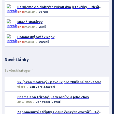
Darujeme do dobrých rukou dva jezevčíky – ideálně společně
dnes
v 15:19
Daruji
Mladé skalárky
dnes
v 14:20
25 Kč
Holandský ovčák knpv
dnes
v 13:58
9000 Kč
Nové články
Ze všech kategorií
Sklípkan modravý - pavouk pro zkušené chovatele
včera
Jan Vorel (JaVor)
Chameleon třírohý (Jacksonův) a jeho chov
30.07.2026
Jan Vorel (JaVor)
Zapomenuté střípky z dějin českých exotářů - 3.část