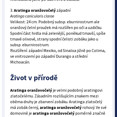
3.
Aratinga oranžovočelý
západní
Aratinga canicularis clarae
Velikost: 24 cm. Podobný subsp. eburnirostrum ale
oranžový čelní proužek má rozšířen po oči a uzdičku.
Spodní část hrdla má zelenější, poněkud tmavší, spíše
tmavě olivové, strany spodní čelisti zobáku jako u
subsp. eburnirostrum.
Rozšíření: západní Mexiko, od Sinaloa jižně po Colima,
ve vnitrozemí po západní Durango a střední
Michoacán.
Život v přírodě
Aratinga oranžovočelý
je velmi podobný aratingovi
zlatočelému. Zásadním rozlišujícím znakem mezi
oběma druhy je zbarvení zobáku. Aratinga zlatočelý
má zobák černý,
aratinga oranžovočelý
rohový. Ve své
domovině je
aratinga oranžovočelý
poměrně značně