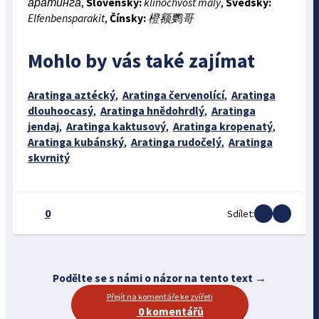
аратинга
,
Slovensky:
klinochvost malý
,
Švédsky:
Elfenbensparakit
,
Čínsky:
橙额鹦哥
Mohlo by vás také zajímat
Aratinga aztécký
,
Aratinga červenolící
,
Aratinga
dlouhoocasý
,
Aratinga hnědohrdlý
,
Aratinga
jendaj
,
Aratinga kaktusový
,
Aratinga kropenatý
,
Aratinga kubánský
,
Aratinga rudočelý
,
Aratinga
skvrnitý
0
Sdílet:
Podělte se s námi o názor na tento text →
Přejít na komentáře ke zvířeti
0 komentářů