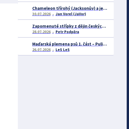
Chameleon třírohý (Jacksonův) a jeho chov
30.07.2026
Jan Vorel (JaVor)
Zapomenuté střípky z dějin českých exotářů - 3.část
28.07.2026
Petr Podpěra
Maďarská plemena psů 1. část – Puli, Komondor
26.07.2026
LeS LeS