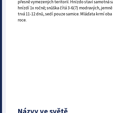
přesně vymezených teritorií. Hnízdo staví samotná s
hnízdí 1x ročně; snůška čítá 3-6(7) modravých, jemně
trvá 11-12 dnů, sedí pouze samice. Mláďata krmí oba 
roce.
Názvy ve světě