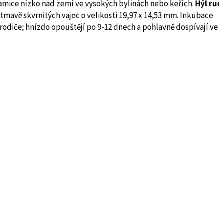
amice nízko nad zemí ve vysokých bylinách nebo keřích.
Hýl ru
 tmavě skvrnitých vajec o velikosti 19,97 x 14,53 mm. Inkubace
rodiče; hnízdo opouštějí po 9-12 dnech a pohlavně dospívají ve 