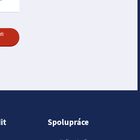
eti
it
Spolupráce