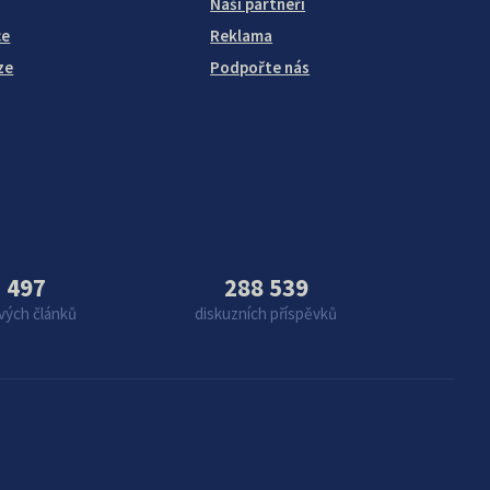
Naši partneři
ce
Reklama
ze
Podpořte nás
 497
288 539
vých článků
diskuzních příspěvků