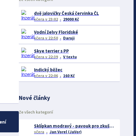
dvě jalovičky Česká červinka ČL
včera
v 23:02
29000 Kč
Vodní želvy Floridské
včera
v 22:50
Daruji
Skye terrier s PP
včera
v 22:39
V textu
Indický běžec
včera
v 22:06
160 Kč
Nové články
Ze všech kategorií
ení
Sklípkan modravý - pavouk pro zkušené chovatele
včera
Jan Vorel (JaVor)