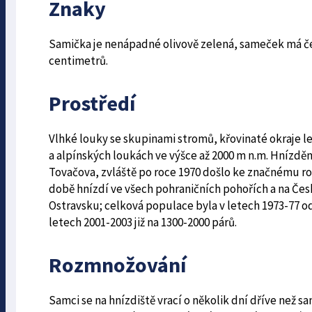
Znaky
Samička je nenápadné olivově zelená, sameček má če
centimetrů.
Prostředí
Vlhké louky se skupinami stromů, křovinaté okraje le
a alpínských loukách ve výšce až 2000 m n.m. Hnízdě
Tovačova, zvláště po roce 1970 došlo ke značnému roz
době hnízdí ve všech pohraničních pohořích a na Čes
Ostravsku; celková populace byla v letech 1973-77 od
letech 2001-2003 již na 1300-2000 párů.
Rozmnožování
Samci se na hnízdiště vrací o několik dní dříve než s