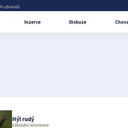
0 uživatelů
Inzerce
Diskuze
Chova
Hýl rudý
Základní informace