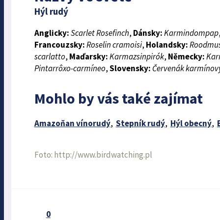
Hýl rudý
Anglicky:
Scarlet Rosefinch
,
Dánsky:
Karmindompap
Francouzsky:
Roselin cramoisi
,
Holandsky:
Roodmu
scarlatto
,
Maďarsky:
Karmazsinpirók
,
Německy:
Kar
Pintarrôxo-carmíneo
,
Slovensky:
Červenák karmínov
Mohlo by vás také zajímat
Amazoňan vínorudý
,
Stepník rudý
,
Hýl obecný
,
Foto: http://www.birdwatching.pl
0