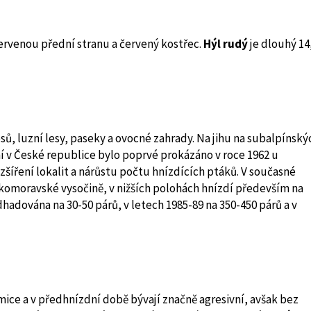
rvenou přední stranu a červený kostřec.
Hýl rudý
je dlouhý 14
sů, luzní lesy, paseky a ovocné zahrady. Na jihu na subalpínský
ní v České republice bylo poprvé prokázáno v roce 1962 u
šíření lokalit a nárůstu počtu hnízdících ptáků. V současné
komoravské vysočině, v nižších polohách hnízdí především na
hadována na 30-50 párů, v letech 1985-89 na 350-450 párů a v
amice a v předhnízdní době bývají značně agresivní, avšak bez