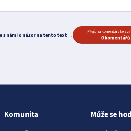
Přejít na komentáře ke zvíř
e s námi o názor na tento text →
0 komentářů
Komunita
Může se hod