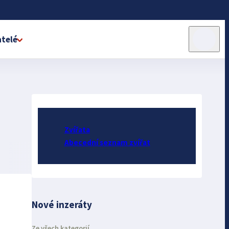
telé
Zvířata
Abecední seznam zvířat
Nové inzeráty
Ze všech kategorií