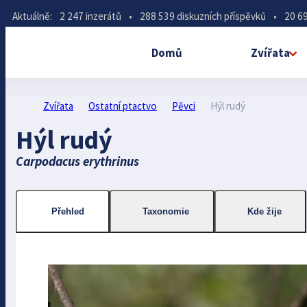
Aktuálně:
2 247 inzerátů
•
288 539 diskuzních příspěvků
•
20 69
Domů
Zvířata
Zvířata
Ostatní ptactvo
Pěvci
Hýl rudý
Hýl rudý
Carpodacus erythrinus
Přehled
Taxonomie
Kde žije