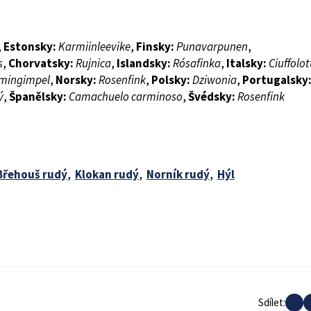
,
Estonsky:
Karmiinleevike
,
Finsky:
Punavarpunen
,
s
,
Chorvatsky:
Rujnica
,
Islandsky:
Rósafinka
,
Italsky:
Ciuffolot
mingimpel
,
Norsky:
Rosenfink
,
Polsky:
Dziwonia
,
Portugalsky
ý
,
Španělsky:
Camachuelo carminoso
,
Švédsky:
Rosenfink
Břehouš rudý
,
Klokan rudý
,
Norník rudý
,
Hýl
Sdílet: