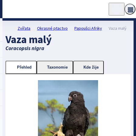
Zvířata
Okrasné ptactvo
Papoušci Afriky
Vaza malý
Vaza malý
Coracopsis nigra
Přehled
Taxonomie
Kde žije