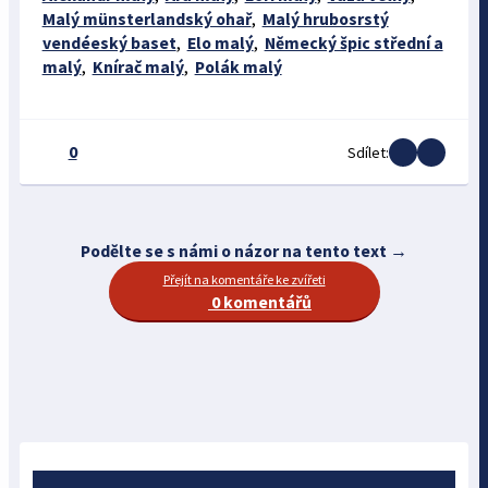
Malý münsterlandský ohař
,
Malý hrubosrstý
vendéeský baset
,
Elo malý
,
Německý špic střední a
malý
,
Knírač malý
,
Polák malý
0
Sdílet:
Podělte se s námi o názor na tento text →
Přejít na komentáře ke zvířeti
0 komentářů