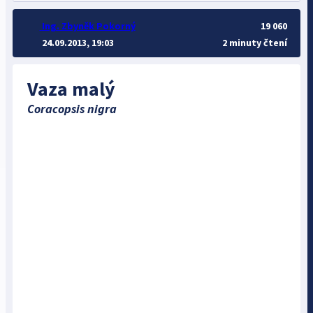
Ing. Zbyněk Pokorný
19 060
24.09.2013, 19:03
2 minuty čtení
Vaza malý
Coracopsis nigra