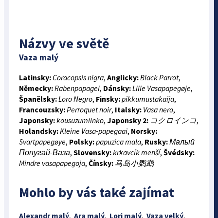
Názvy ve světě
Vaza malý
Latinsky:
Coracopsis nigra
,
Anglicky:
Black Parrot
,
Německy:
Rabenpapagei
,
Dánsky:
Lille Vasapapegøje
,
Španělsky:
Loro Negro
,
Finsky:
pikkumustakaija
,
Francouzsky:
Perroquet noir
,
Italsky:
Vasa nero
,
Japonsky:
kousuzumiinko
,
Japonsky 2:
コクロインコ
,
Holandsky:
Kleine Vasa-papegaai
,
Norsky:
Svartpapegøye
,
Polsky:
papuzica mala
,
Rusky:
Малый
Попугай-Ваза
,
Slovensky:
krkavcík menší
,
Švédsky:
Mindre vasapapegoja
,
Čínsky:
马岛小鹦鹉
Mohlo by vás také zajímat
Alexandr malý
,
Ara malý
,
Lori malý
,
Vaza velký
,