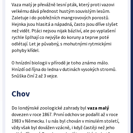
Vaza malý je převážně lesní pták, který proti vazovi
velkému dává přednost hustým souvislým lesům.
Zaletuje i do pobřežních mangrovových porostů.
Hejnka jsou hlasitá a nápadná, často jsou dříve slyšet
než vidět. Ptáci nejsou nijak bázliví, ale po vyplašení
rychle šplhají co nejvýše do koruny a teprve poté
odlétají. Let je půvabný, s mohutnými rytmickými
pohyby křídel.
O hnízdní biologii v přírodě je toho známo málo.
Hnízdí od října do ledna v dutinách vysokých stromů.
Snůška činí 2 až 3 vejce.
Chov
Do londýnské zoologické zahrady byl
vaza malý
dovezen v roce 1867. První odchov se podařil až v roce
1983 v Německu. I u nás byl chován v minulém století,
vždy však byl dovážen vzácně, i když častěji než jeho