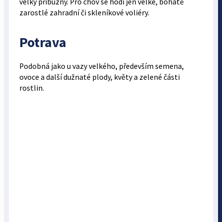
velký příbuzný. Pro chov se hodí jen velké, bohatě
zarostlé zahradní či skleníkové voliéry.
Potrava
Podobná jako u vazy velkého, především semena,
ovoce a další dužnaté plody, květy a zelené části
rostlin.