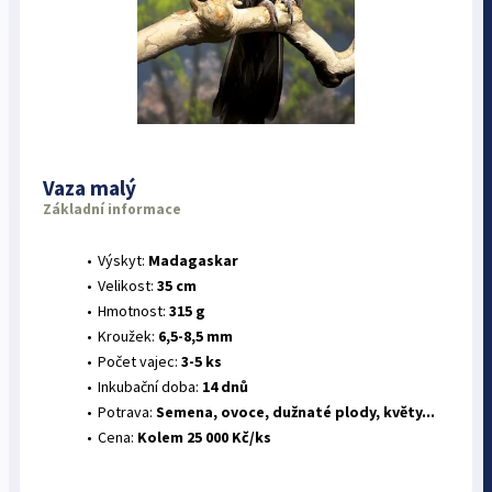
Vaza malý
Základní informace
Výskyt:
Madagaskar
Velikost:
35 cm
Hmotnost:
315 g
Kroužek:
6,5-8,5 mm
Počet vajec:
3-5 ks
Inkubační doba:
14 dnů
Potrava:
Semena, ovoce, dužnaté plody, květy...
Cena:
Kolem 25 000 Kč/ks