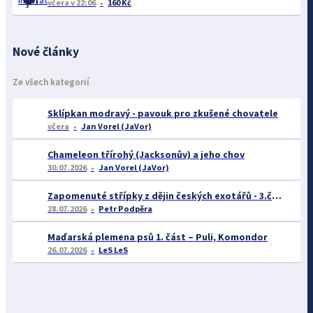
včera
v 22:06
160 Kč
Nové články
Ze všech kategorií
Sklípkan modravý - pavouk pro zkušené chovatele
včera
Jan Vorel (JaVor)
Chameleon třírohý (Jacksonův) a jeho chov
30.07.2026
Jan Vorel (JaVor)
Zapomenuté střípky z dějin českých exotářů - 3.část
28.07.2026
Petr Podpěra
Maďarská plemena psů 1. část – Puli, Komondor
26.07.2026
LeS LeS