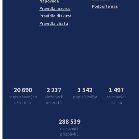
Nápověda
Podpořte nás
Pravidla inzerce
Pravidla diskuze
Pravidla chatu
20 690
2 237
3 542
1 497
registrovaných
vložených
popisů zvířat
zajímavých
uživatelů
inzerátů
článků
288 539
diskuzních
příspěvků