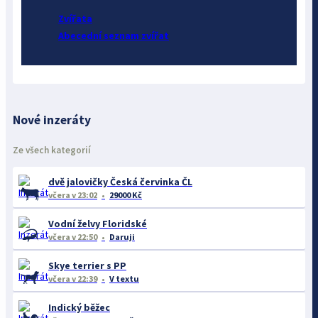
Zvířata
Abecední seznam zvířat
Nové inzeráty
Ze všech kategorií
dvě jalovičky Česká červinka ČL
včera
v 23:02
29000 Kč
Vodní želvy Floridské
včera
v 22:50
Daruji
Skye terrier s PP
včera
v 22:39
V textu
Indický běžec