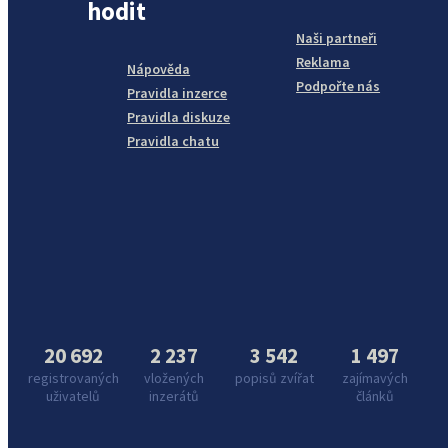
hodit
Naši partneři
Reklama
Nápověda
Podpořte nás
Pravidla inzerce
Pravidla diskuze
Pravidla chatu
20 692
2 237
3 542
1 497
registrovaných
vložených
popisů zvířat
zajímavých
uživatelů
inzerátů
článků