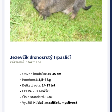
Jezevčík drsnosrstý trpasličí
Základní informace
Obvod hrudníku:
30-35 cm
Hmotnost:
3,5-4 kg
Délka života:
14-17 let
FCI:
IV. - Jezevčíci
Číslo standardu:
148
Využití:
Hlídač, mazlíček, myslivost