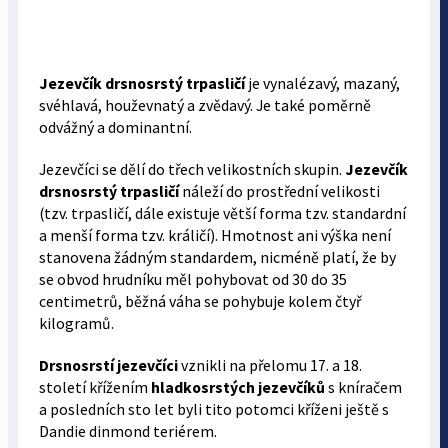
Jezevčík drsnosrstý trpasličí
je vynalézavý, mazaný,
svéhlavá, houževnatý a zvědavý. Je také poměrně
odvážný a dominantní.
Jezevčíci se dělí do třech velikostních skupin.
Jezevčík
drsnosrstý trpasličí
náleží do prostřední velikosti
(tzv. trpasličí, dále existuje větší forma tzv. standardní
a menší forma tzv. králičí). Hmotnost ani výška není
stanovena žádným standardem, nicméně platí, že by
se obvod hrudníku měl pohybovat od 30 do 35
centimetrů, běžná váha se pohybuje kolem čtyř
kilogramů.
Drsnosrstí jezevčíci
vznikli na přelomu 17. a 18.
století křížením
hladkosrstých jezevčíků
s kníračem
a posledních sto let byli tito potomci kříženi ještě s
Dandie dinmond teriérem.