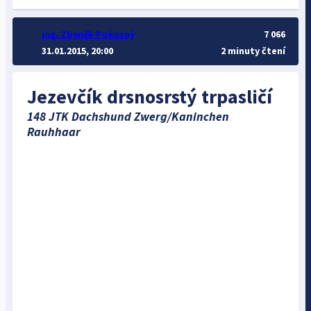
Ing. Zbyněk Pokorný
7 066
31.01.2015, 20:00
2 minuty čtení
Jezevčík drsnosrstý trpasličí
148 JTK Dachshund Zwerg/Kaninchen
Rauhhaar