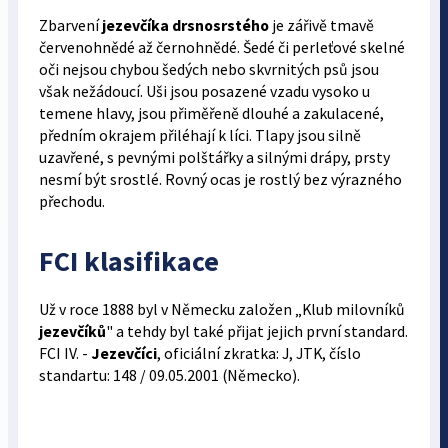
Zbarvení
jezevčíka
drsnosrstého
je zářivě tmavě
červenohnědé až černohnědé. Šedé či perleťové skelné
oči nejsou chybou šedých nebo skvrnitých psů jsou
však nežádoucí. Uši jsou posazené vzadu vysoko u
temene hlavy, jsou přiměřeně dlouhé a zakulacené,
předním okrajem přiléhají k líci. Tlapy jsou silně
uzavřené, s pevnými polštářky a silnými drápy, prsty
nesmí být srostlé. Rovný ocas je rostlý bez výrazného
přechodu.
FCI klasifikace
Už v roce 1888 byl v Německu založen „Klub milovníků
jezevčíků
" a tehdy byl také přijat jejich první standard.
FCI IV. -
Jezevčíci
, oficiální zkratka: J, JTK, číslo
standartu: 148 / 09.05.2001 (Německo).