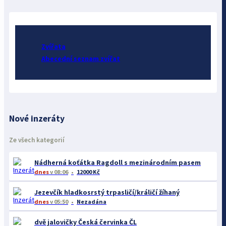
Zvířata
Abecední seznam zvířat
Nové inzeráty
Ze všech kategorií
Nádherná koťátka Ragdoll s mezinárodním pasem
dnes
v 08:06
12000 Kč
Jezevčík hladkosrstý trpasličí/králičí žíhaný
dnes
v 05:50
Nezadána
dvě jalovičky Česká červinka ČL