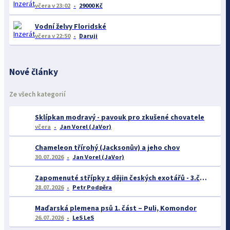
včera
v 23:02
29000 Kč
Vodní želvy Floridské
včera
v 22:50
Daruji
Nové články
Ze všech kategorií
Sklípkan modravý - pavouk pro zkušené chovatele
včera
Jan Vorel (JaVor)
Chameleon třírohý (Jacksonův) a jeho chov
30.07.2026
Jan Vorel (JaVor)
Zapomenuté střípky z dějin českých exotářů - 3.část
28.07.2026
Petr Podpěra
Maďarská plemena psů 1. část – Puli, Komondor
26.07.2026
LeS LeS