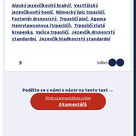
Alpský jezevčíkovitý brakýř
,
Vestfálský
jezevčíkovitý honič
,
Německý špic trpasličí
,
Foxteriér drsnosrstý
,
Trpasličí pinč
,
Agama
Henrylawsonova (trpasličí)
,
Trpasličí zlatá
kropenka
,
Vačice trpasličí
,
Jezevčík drsnosrstý
standardní
,
Jezevčík hladkosrstý standardní
0
Sdílet:
Podělte se s námi o názor na tento text →
Přejít na komentáře ke zvířeti
0 komentářů