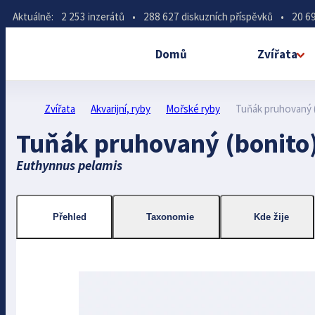
Aktuálně:
2 253 inzerátů
•
288 627 diskuzních příspěvků
•
20 69
Domů
Zvířata
Zvířata
Akvarijní, ryby
Mořské ryby
Tuňák pruhovaný 
Tuňák pruhovaný (bonito
Euthynnus pelamis
Přehled
Taxonomie
Kde žije