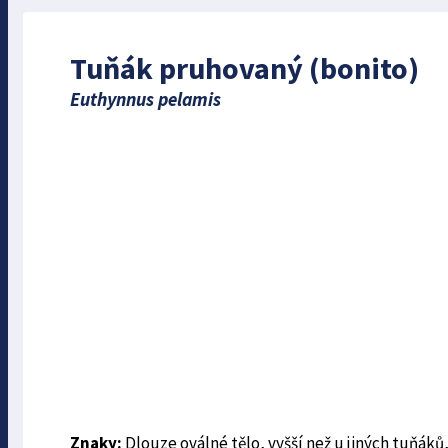
Tuňák pruhovaný (bonito)
Euthynnus pelamis
Znaky:
Dlouze oválné tělo, vyšší než u jiných tuňáků