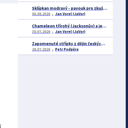
Sklípkan modravý - pavouk pro zkušené chovatele
06.08.2026
Jan Vorel (JaVor)
Chameleon třírohý (Jacksonův) a jeho chov
30.07.2026
Jan Vorel (JaVor)
Zapomenuté střípky z dějin českých exotářů - 3.část
28.07.2026
Petr Podpěra
í