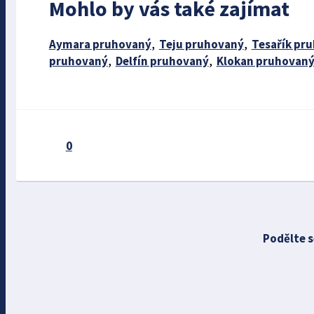
Mohlo by vás také zajímat
Aymara pruhovaný
,
Teju pruhovaný
,
Tesařík pr
pruhovaný
,
Delfín pruhovaný
,
Klokan pruhovan
0
Podělte s