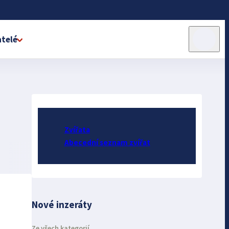
telé
Zvířata
Abecední seznam zvířat
Nové inzeráty
Ze všech kategorií