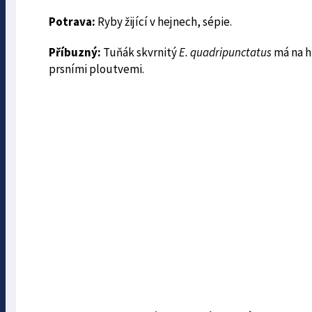
Potrava:
Ryby žijící v hejnech, sépie.
Příbuzný:
Tuňák skvrnitý
E. quadripunctatus
má na h
prsními ploutvemi.