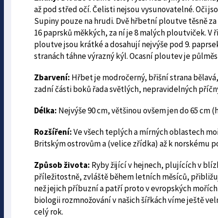
až pod střed očí. Čelisti nejsou vysunovatelné. Oči 
Supiny pouze na hrudi. Dvě hřbetní ploutve těsně za 
16 paprsků měkkých, za ní je 8 malých ploutviček. V ři
ploutve jsou krátké a dosahují nejvýše pod 9. paprsek
stranách táhne výrazný kýl. Ocasní ploutev je půlměsí
Zbarvení:
Hřbet je modročerný, břišní strana bělavá
zadní části boků řada světlých, nepravidelných příčn
Délka:
Nejvýše 90 cm, většinou ovšem jen do 65 cm (
Rozšíření:
Ve všech teplých a mírných oblastech moří
Britským ostrovům a (velice zřídka) až k norskému 
Způsob života:
Ryby žijící v hejnech, plujících v bl
příležitostně, zvláště během letních měsíců, přibližuj
než jejich příbuzní a patří proto v evropských mořích
biologii rozmnožování v našich šířkách víme ještě vel
celý rok.