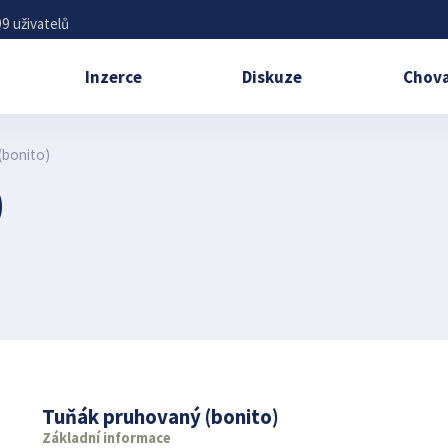
9 uživatelů
Inzerce
Diskuze
Chova
(bonito)
)
Tuňák pruhovaný (bonito)
Základní informace