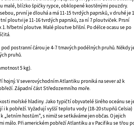
jsou malé, blízko špičky rypce, obklopené kostěnými pouzdry.
sebou, první je dlouhá a má 11-15 tvrdých paprsků, v druhé je 
tní ploutvi je 11-16 tvrdých paprsků, za ní 7 ploutviček. Prsní
 1. hřbetní ploutve. Malé ploutve břišní. Po délce ocasu se po
čitá.
, pod postranní čárou je 4-7 tmavých podélných pruhů. Někdy j
ých pruhů.
hmotnost 5 kg).
 hojný. V severovýchodním Atlantiku proniká na sever až k
pobřeží. Západní část Středozemního moře.
ízkosti mořské hladiny. Jako typičtí obyvatelé širého oceánu se j
í i k pobřeží. Vyžadují vyšší teplotu vody (18-20 stupňů Celsia)
 k „letním hostům", s nimiž se setkáváme jen občas. O jejich
mi málo. Při americkém pobřeží Atlantiku a v Pacifiku se třou p