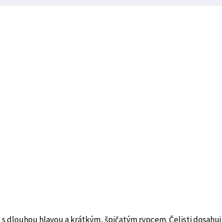
, s dlouhou hlavou a krátkým, špičatým rypcem. Čelisti dosahuj