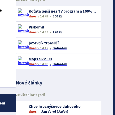
e
Koťata lepší než TV program a 100% bez reklam!
dnes
v 14:45
500 Kč
Piskomil
dnes
v 14:38
170 Kč
jezevčík trpasličí
dnes
v 14:15
Dohodou
Mops s PP.FCI
dnes
v 14:00
Dohodou
Nové články
Ze všech kategorií
ení
Chov hroznýšovce duhového
dnes
Jan Vorel (JaVor)