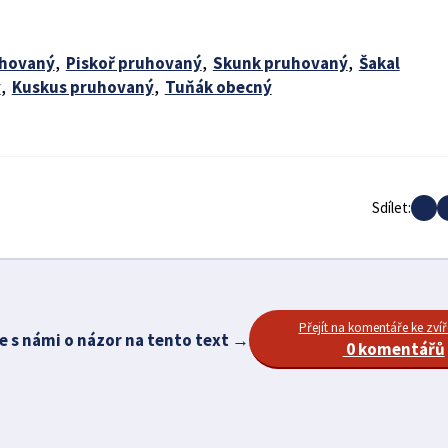
uhovaný
,
Piskoř pruhovaný
,
Skunk pruhovaný
,
Šakal
ý
,
Kuskus pruhovaný
,
Tuňák obecný
Sdílet:
Přejít na komentáře ke zvíř
e s námi o názor na tento text →
0 komentářů