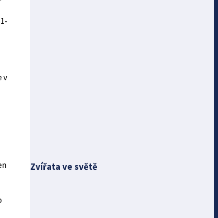
11-
e v
en
Zvířata ve světě
o