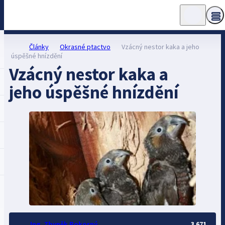
Články
Okrasné ptactvo
Vzácný nestor kaka a jeho
úspěšné hnízdění
Vzácný nestor kaka a
jeho úspěšné hnízdění
Ing. Zbyněk Pokorný
3 671