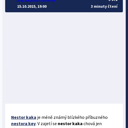
15.10.2015, 19:00
3 minuty čtení
Nestor kaka
je méně známý blízkého příbuzného
nestora key
. V zajetí se
nestor kaka
chová jen