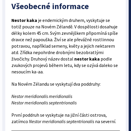
Všeobecné informace
Nestor kaka
je endemickým druhem, vyskytuje se
totiž pouze na Novém Zélandě. V dospělosti dosahuje
délky kolem 45 cm. Svým zevnějškem připomíná spíše
dravce než papouška. Živí se ale převážně rostlinnou
potravou, například semeny, květy a jejich nektarem
atd. Zřídka nepohrdne drobnými bezobratlými
živočichy. Druhový název dostal
nestor kaka
podle
zvukových projevů během letu, kdy se ozývá daleko se
nesoucím ka-aa.
Na Novém Zélandu se vyskytují dva poddruhy:
Nestor meridionalis meridionalis
Nestor meridionalis septentrionalis
První poddruh se vyskytuje na jižní části ostrova,
zatímco
Nestor meridionalis septentrionalis
na severní.