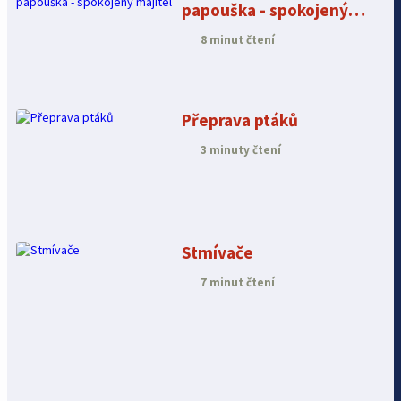
papouška - spokojený
majitel
8 minut čtení
Přeprava ptáků
3 minuty čtení
Stmívače
7 minut čtení