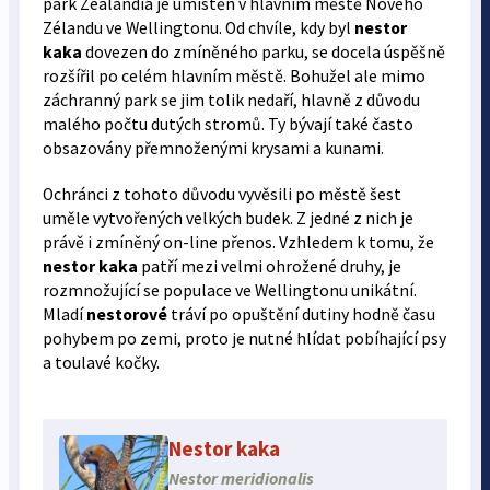
park Zealandia je umístěn v hlavním městě Nového
Zélandu ve Wellingtonu. Od chvíle, kdy byl
nestor
kaka
dovezen do zmíněného parku, se docela úspěšně
rozšířil po celém hlavním městě. Bohužel ale mimo
záchranný park se jim tolik nedaří, hlavně z důvodu
malého počtu dutých stromů. Ty bývají také často
obsazovány přemnoženými krysami a kunami.
Ochránci z tohoto důvodu vyvěsili po městě šest
uměle vytvořených velkých budek. Z jedné z nich je
právě i zmíněný on-line přenos. Vzhledem k tomu, že
nestor kaka
patří mezi velmi ohrožené druhy, je
rozmnožující se populace ve Wellingtonu unikátní.
Mladí
nestorové
tráví po opuštění dutiny hodně času
pohybem po zemi, proto je nutné hlídat pobíhající psy
a toulavé kočky.
Nestor kaka
Nestor meridionalis