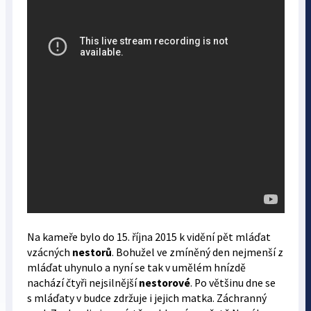
Na kameře bylo do 15. října 2015 k vidění pět mláďat
vzácných
nestorů
. Bohužel ve zmíněný den nejmenší z
mláďat uhynulo a nyní se tak v umělém hnízdě
nachází čtyři nejsilnější
nestorové
. Po většinu dne se
s mláďaty v budce zdržuje i jejich matka. Záchranný