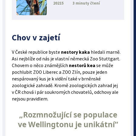
20215
3 minuty čtení
Chov v zajetí
V České republice byste
nestory kaka
hledali marně.
Asi nejblíže od nás je vlastní německá Zoo Stuttgart.
Chovem o něco známějších
nestorů kea
se může
pochlubit ZOO Liberec a ZOO Zlín, pouze jeden
nespárovaný kus je k vidění také v brněnské
zoologické zahradě. Kromě zoologických zahrad jej
v ČR chová i pár soukromých chovatelů, odchovy ale
nejsou pravidlem.
„Rozmnožující se populace
ve Wellingtonu je unikátní“