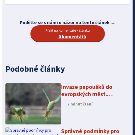
Podělte se s námi o názor na tento článek →
Přejít na komentáře k článku
0 komentářů
Podobné články
Invaze papoušků do
evropských měst.
Zasáhne i Česko?
7 minut čtení
Správné podmínky pro