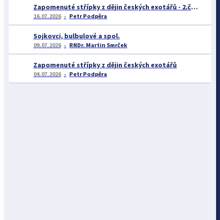
Zapomenuté střípky z dějin českých exotářů - 2.část
16.07.2026
Petr Podpěra
Sojkovci, bulbulové a spol.
09.07.2026
RNDr. Martin Smrček
Zapomenuté střípky z dějin českých exotářů
04.07.2026
Petr Podpěra