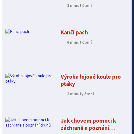
a zdravotní souvislosti
8 minut čtení
Kančí pach
6 minut čtení
Výroba lojové koule pro
ptáky
2 minuty čtení
Jak chovem pomoci k
záchraně a poznání