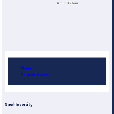
druhů
6 minut čtení
Články
Okrasné ptactvo
Nové inzeráty