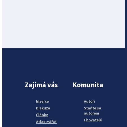
Zajímá vás
Komunita
Inzerce
Autoři
Diskuze
Staňte se
autorem
Články
Chovatelé
Atlas zvířat