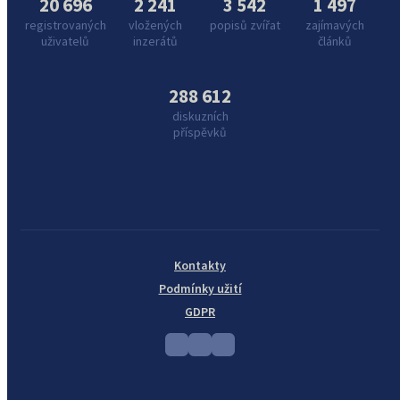
20 696
2 241
3 542
1 497
registrovaných
vložených
popisů zvířat
zajímavých
uživatelů
inzerátů
článků
288 612
diskuzních
příspěvků
Kontakty
Podmínky užití
GDPR