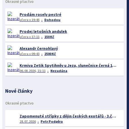
Okrasné ptactvo
Prodám rosely pestré
včera
v 19:45
Dohodou
Prodej letošních andulek
včera
v 17:11
150 Kč
Alexandr černohlavý
včera
v 09:43
2500 Kč
Krmiva Zetik Spytihněv u Jezu, slunečnice černá 19kc/kg Akce na Avicentru Avest I na burze
06.08.2026, 21:11
Nezadána
Nové články
Okrasné ptactvo
Zapomenuté střípky z dějin českých exotářů - 3.část
28.07.2026
Petr Podpěra