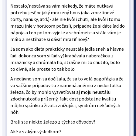
Nestalo/nestáva sa vám niekedy, že máte nutkavú
potrebu jesť nejaký mrazený hnus (aka zmrzlinové
torty, nanuky, atď.)- ale nie kvôli chuti, ale kvôli tomu
mrazu (nie v horúcom počasí), prípadne že si dáte ľad do
nápoja a ten potom vyjete a schrúmete a stále vám je
málo a nestíhate si dávať mraziť nový?
Ja som ako dieťa prakticky neustále jedla sneh a hlavne
ľad, dokonca som si ľad vyškrabávala naberačkou z
mrazničky a chrúmala ho, strašne mi to chutilo, bolo
to divné, ale proste to tak bolo.
A nedávno som sa dočítala, že sa to volá pagofágia a že
vo väčšine prípadov to znamená anémiu z nedostatku
železa, čo by mohlo vysvetľovať aj moju neustálu
zdochnutosť a príšerný, fakt dosť podstatne kvalitu
môjho spánku a života znižujúci, syndróm nekľudných
nôh.
Brali ste niekto železo z týchto dôvodov?
Aké a s akým výsledkom?