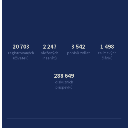
20 703
2 247
3 542
1 498
registrovaných
vložených
popisů zvířat
zajímavých
uživatelů
inzerátů
článků
288 649
diskuzních
příspěvků