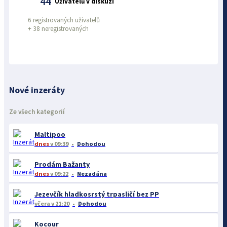
44
Uživatelů v diskuzi
6 registrovaných uživatelů
+
38 neregistrovaných
Nové inzeráty
Ze všech kategorií
Maltipoo
dnes
v 09:39
Dohodou
Prodám Bažanty
dnes
v 09:22
Nezadána
Jezevčík hladkosrstý trpasličí bez PP
včera
v 21:20
Dohodou
Kocour