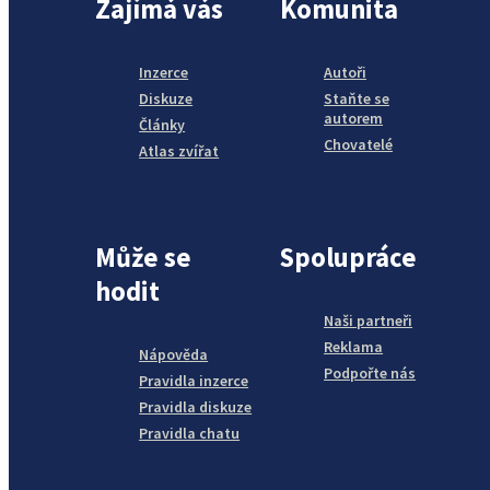
Zajímá vás
Komunita
Inzerce
Autoři
Diskuze
Staňte se
autorem
Články
Chovatelé
Atlas zvířat
Může se
Spolupráce
hodit
Naši partneři
Reklama
Nápověda
Podpořte nás
Pravidla inzerce
Pravidla diskuze
Pravidla chatu