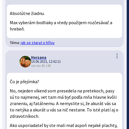
Absolútne žiadnu.
Max vyberám bodliaky a vtedy použijem rozčesávač a
hrebeň.
Téma:
jak se starat o hřívu
⋮
Horsana
14.06.2023, 12:42:11
xxx.xxx.40.140
Čo je přejímka?
No, nejeden víkend som presedela na pretekoch, pasy
sú to najmenej, vet tam má byť podľa mňa hlavne kvôli
zraneniu, aj fatálnemu. A nemyslite si, že akurát vás sa
to netýka a akurát u vás sa nič nestane. To isté platí aj o
zdravotníkoch.
Ako usporiadateľ by ste mali mať aspoň nejaké plachty,