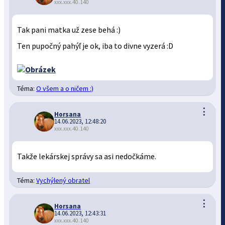
xxx.xxx.40.140
Tak pani matka už zese behá :)
Ten pupočný pahýľ je ok, iba to divne vyzerá :D
Téma:
O všem a o ničem :)
⋮
Horsana
14.06.2023, 12:48:20
xxx.xxx.40.140
Takže lekárskej správy sa asi nedočkáme.
Téma:
Vychýlený obratel
⋮
Horsana
14.06.2023, 12:43:31
xxx.xxx.40.140