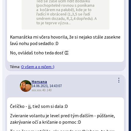
Teď se zase učím řídit dodávku
(pochopitelně rovnou s poníkama
a kočárem na palubě), kde je to
řadící H obráceně (1,3,5 se řadí
směrem dozadu, R,2,4 dopředu). A
to je teprve výzva...
Kamarátka mi včera hovorila, že si nejako stále zasekne
ľavú nohu pod sedadlo :D
No, ovládaš toho teda dosť 👏
Téma:
O všem a o ničem :)
⋮
Horsana
14.06.2023, 14:43:07
xxx.xxx.40.140
Čelíčko - jj, tiež som si dala :D
Zvieranie volantu je level pred tým ďalším - púšťanie,
zakrývanie očí a kričanie o pomoc :D