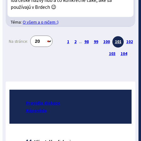
iba české názvy húb a to konkrétne také, aké sa
používajú v Brdech 😉
Téma:
O všem a o ničem :)
Na stránce:
1
2
...
98
99
100
101
102
103
104
Pravidla diskuze
Nápověda