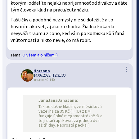
ktorými oddelíte nejakú nepríjemnosť od divákov a dáte
tým človeku kľud na prácu/eutanáziu.
Taštičky a podobné nezmysly nie sú dôležité a to
hovorím ako vet, aj ako rozhodca. Žiadna kokarda
nevyváži traumu z toho, keď vám po kolbisku kôň ťahá
vnútornosti a nikto nevie, čo má robiť.
Téma:
O všem a o ničem :)
⋮
Horsana
14.06.2023, 12:31:30
xxx.xxx.40.140
JanaJanaJanaJana
:
Tak poslušně hlásím, že měsíčková
vazelína za 39 Kč (!!!! :D) z DM
funguje úplně megamostrózně :D a
to jí stačí aplikovat za jednou dva
až tři dny. Naprostá pecka :)