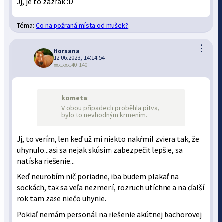
Jj, je to zázrak :D
Téma:
Co na požraná místa od mušek?
⋮
Horsana
12.06.2023, 14:14:54
xxx.xxx.40.140
kometa
:
V obou případech proběhla pitva,
bylo to nevhodným krmením.
Jj, to verím, len keď už mi niekto nakŕmil zviera tak, že
uhynulo...asi sa nejak skúsim zabezpečiť lepšie, sa
natíska riešenie...
Keď neurobím nič poriadne, iba budem plakať na
sockách, tak sa veľa nezmení, rozruch utíchne a na ďalší
rok tam zase niečo uhynie.
Pokiaľ nemám personál na riešenie akútnej bachorovej