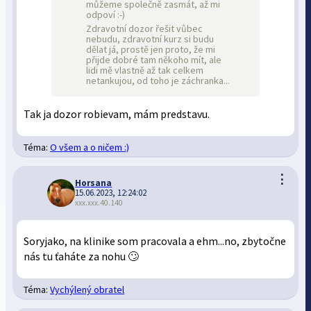
můžeme společně zasmát, až mi
odpoví :-)
Zdravotní dozor řešit vůbec
nebudu, zdravotní kurz si budu
dělat já, prostě jen proto, že mi
přijde dobré tam někoho mít, ale
lidi mě vlastně až tak celkem
netankujou, od toho je záchranka...
Tak ja dozor robievam, mám predstavu.
Téma:
O všem a o ničem :)
⋮
Horsana
15.06.2023, 12:24:02
xxx.xxx.40.140
Soryjako, na klinike som pracovala a ehm...no, zbytočne
nás tu ťaháte za nohu 🙄
Téma:
Vychýlený obratel