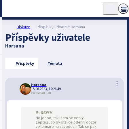
Diskuze
Příspěvky uživatele Horsana
Příspěvky uživatele
Horsana
Příspěvky
Témata
⋮
Horsana
15.06.2023, 12:26:49
xxx.xxx.40.140
Buggyra
:
No joooo, tak jsem se vetky
zeptala, co by stál celodenní dozor
veterináře na závodech. Tak se pak