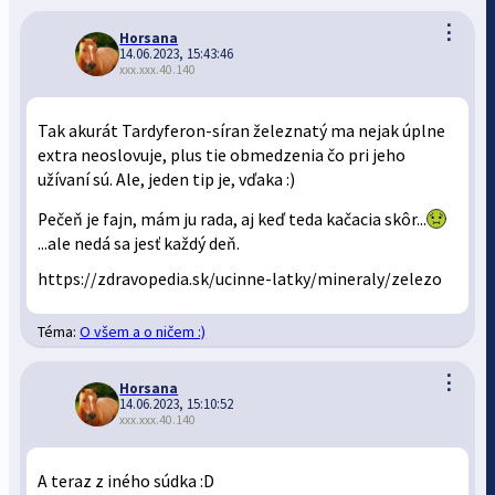
⋮
Horsana
14.06.2023, 15:43:46
xxx.xxx.40.140
Tak akurát Tardyferon-síran železnatý ma nejak úplne
extra neoslovuje, plus tie obmedzenia čo pri jeho
užívaní sú. Ale, jeden tip je, vďaka :)
Pečeň je fajn, mám ju rada, aj keď teda kačacia skôr...
...ale nedá sa jesť každý deň.
https://zdravopedia.sk/ucinne-latky/mineraly/zelezo
Téma:
O všem a o ničem :)
⋮
Horsana
14.06.2023, 15:10:52
xxx.xxx.40.140
A teraz z iného súdka :D