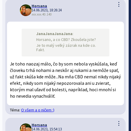
⋮
Horsana
14.06.2023, 18:26:24
xxx.xxx.40.140
JanaJanaJanaJana
:
Horsano, a co CBD? Zkoušela jste?
Je to malý velký zázrak na kde co.
Fakt.
Je toho naozaj málo, čo by som nebola vyskúšala, keď
človeku trhá nohami a neskôr aj rukami a nemôže spať,
už fakt skúša kde môže...Na mňa CBD nemal nikdy nijaký
efekt, nikdy som nijaký nepozorovala ani u zvierat,
ktorým mal uľaviť od bolesti, napríklad, hoci mnohí si
ho nevedia vynachváliť.
Téma:
O všem a o ničem :)
⋮
Horsana
14.06.2023, 15:54:13