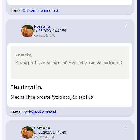
Téma:
O všem a o ničem :)
⋮
Horsana
14.06.2023, 14:49:59
xxx.xxx.40.140
kometa
:
Možná proto, že žádná není? A že nebyla ani žádná klinika?
Tiež si myslím.
Slečna chce proste fyzio stoj čo stoj 🙄
Téma:
Vychýlený obratel
⋮
Horsana
14.06.2023, 14:45:49
xxx.xxx.40.140