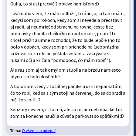
Ouha, to si asi precvičíš obidve hemisféry :D
Ľavú nohu viem, že mám odložiť, to áno, aj ju tam mám,
kedysi som po rokoch, kedy som si nevedela predstaviť
aj radiť, aj neumrieť od strachu na rovnej ceste bez
premávky chodila chvíľočku na automate, priateľ to
chcel prežiť a umne rozhodol, že to bude lepšie (no to
bolo v dobách, kedy som pri príchode na ľudoprázdnu
križovatku za obcou púšťala volant a zakrývala si
rukami oči a kričala "pomooooc, čo mám robiť ").
Ale raz som aj tak omylom stúpila na brzdu namiesto
plynu...to bolo dosť blbé.
A bola som vtedy v totálnej panike a už si nepamätám,
čo to robí, keď sa s tým stojí na červenej, do sa dobrzdí a
nič, to stojí? :D
Senzory neviem, či to má, ale to mi ani netreba, keď už
som sa konečne naučila cúvať a parkovať so späťákmi :D
Téma:
O všem a o ničem :)