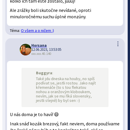
koľko ich tam ešte zostalo, juuuj!
Ale zrážky boli skutočne nevídané, oproti
minuloročnému suchu úplné monzúny.
Téma:
O všem a o ničem :)
⋮
Horsana
12.06.2023, 13:53:05
xxx.xxx.40.140
Buggyra
:
Také jdu dneska na houby, no spíš
podívat se, jestli rostou. Jako najít
křemenáče (to s tou flekatou
nohou a oranžovým kloboukem,
nevím, jak se mu říká slovensky,
jestli stejně) by byl sen :-)
U nás doma je to havíř 😄
Inak snáď kozák brezový, fakt neviem, doma používame