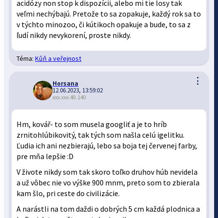
acidózy non stop k dispozícii, alebo mi tie losy tak
veľmi nechýbajú. Pretože to sa zopakuje, každý rok sa to
v týchto minozoo, či kútikoch opakuje a bude, to sa z
ľudí nikdy nevykorení, proste nikdy.
Téma:
Kůň a veřejnost
⋮
Horsana
12.06.2023, 13:59:02
xxx.xxx.40.140
Hm, kovář- to som musela googliť a je to hríb
zrnitohlúbikovitý, tak tých som našla celú igelitku.
Ľudia ich ani nezbierajú, lebo sa boja tej červenej farby,
pre mňa lepšie :D
V živote nikdy som tak skoro toľko druhov húb nevidela
a už vôbec nie vo výške 900 mnm, preto som to zbierala
kam šlo, pri ceste do civilizácie.
A narástli na tom daždi o dobrých 5 cm každá plodnica a