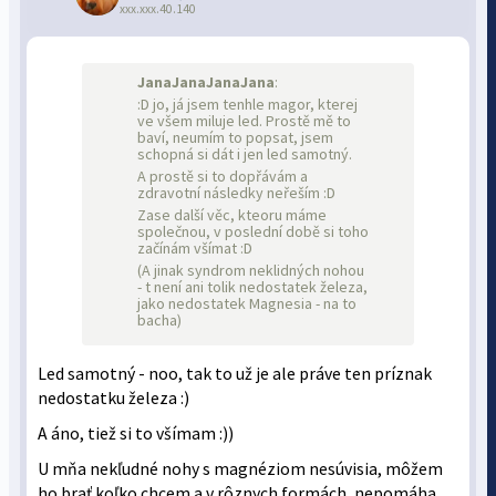
xxx.xxx.40.140
JanaJanaJanaJana
:
:D jo, já jsem tenhle magor, kterej
ve všem miluje led. Prostě mě to
baví, neumím to popsat, jsem
schopná si dát i jen led samotný.
A prostě si to dopřávám a
zdravotní následky neřeším :D
Zase další věc, kteoru máme
společnou, v poslední době si toho
začínám všímat :D
(A jinak syndrom neklidných nohou
- t není ani tolik nedostatek železa,
jako nedostatek Magnesia - na to
bacha)
Led samotný - noo, tak to už je ale práve ten príznak
nedostatku železa :)
A áno, tiež si to všímam :))
U mňa nekľudné nohy s magnéziom nesúvisia, môžem
ho brať koľko chcem a v rôznych formách, nepomáha,