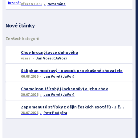
včera
v 19:35
Nezadána
Nové články
Ze všech kategorií
Chov hroznýšovce duhového
včera
Jan Vorel (JaVor)
Sklípkan modravý - pavouk pro zkušené chovatele
06.08.2026
Jan Vorel (JaVor)
Chameleon třírohý (Jacksonův) a jeho chov
30.07.2026
Jan Vorel (JaVor)
Zapomenuté střípky z dějin českých exotářů - 3.část
28.07.2026
Petr Podpěra