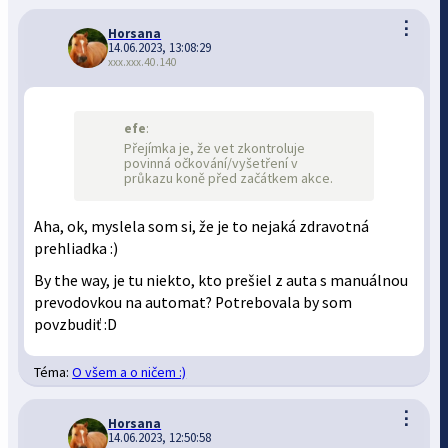
⋮
Horsana
14.06.2023, 13:08:29
xxx.xxx.40.140
efe
:
Přejímka je, že vet zkontroluje
povinná očkování/vyšetření v
průkazu koně před začátkem akce.
Aha, ok, myslela som si, že je to nejaká zdravotná
prehliadka :)
By the way, je tu niekto, kto prešiel z auta s manuálnou
prevodovkou na automat? Potrebovala by som
povzbudiť :D
Téma:
O všem a o ničem :)
⋮
Horsana
14.06.2023, 12:50:58