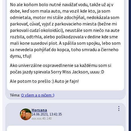
No ale koňom bolo nutné navážať vodu, takže už aj v
dobe, keď som mala auto, ma vozil kde kto, ja som
odmietala, motor mi stále zdochýňal, nedokázala som
parkovať, cúvať, vyjsť z parkovacieho miesta (bežne mi
parkovali cudzí okoloidúci), neustále som niečo na aute
rozbila, odtrhla, alebo poškodzovala v dedine kde sme
mali kone susedovi plot. A spálila som spojku, lebo som
sa nevedela pohýňať do kopca, toho smradu a čierneho
dymu, tfuj!
Ako univerzálne ospravedlnenie sa každému som si
počas jazdy spievala Sorry Miss Jackson, uuuu :D
Ale potom to prešlo :) Auto je fajn!
Téma:
O všem a o ničem :)
⋮
Horsana
14.06.2023, 13:41:35
xxx.xxx.40.140