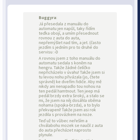
Buggyra
:
Já přesedala z manuálu do
automatu jen napůl, taky řídím
teďka obojí, a umím přesednout
rovnou z auta do auta,
nepřemýšlet nad tím, a jet. (často
jezdím s jedním pro to druhé do
servisu :-D
A rovnou jsem z toho manuálu do
automatu sedala s koněm na
hengru. Takže žádné čelíčko
nepřicházelo v úvahu! Takže jsem si
tu levou nohu přivázala (jo, čtete
správně) ke dveřím řidiče. Aby mě
nikdy ani nenapadlo tou nohou na
ten pedál hamtnout. Ten jeep má
pedál brzdy extra široký, a stalo se
mi, že jsem na něj dosáhla oběma
nohama (spojka-brzda), a to bylo
překvapení! Takže jsem asi rok
jezdila s provázkem na noze.
Teď už to vůbec neřeším a
chválabohu mozek se naučil z auta
do auta přecházet naprosto
plynule.