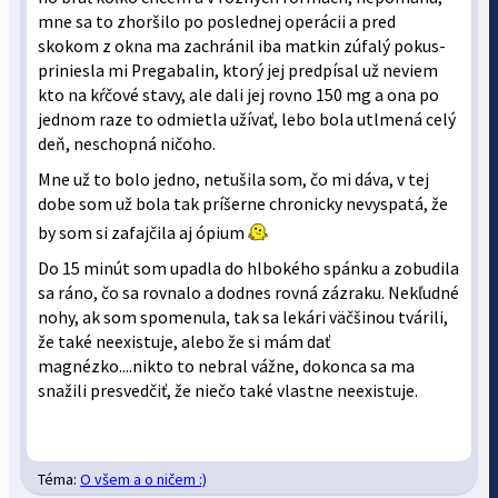
mne sa to zhoršilo po poslednej operácii a pred
skokom z okna ma zachránil iba matkin zúfalý pokus-
priniesla mi Pregabalin, ktorý jej predpísal už neviem
kto na kŕčové stavy, ale dali jej rovno 150 mg a ona po
jednom raze to odmietla užívať, lebo bola utlmená celý
deň, neschopná ničoho.
Mne už to bolo jedno, netušila som, čo mi dáva, v tej
dobe som už bola tak príšerne chronicky nevyspatá, že
by som si zafajčila aj ópium
Do 15 minút som upadla do hlbokého spánku a zobudila
sa ráno, čo sa rovnalo a dodnes rovná zázraku. Nekľudné
nohy, ak som spomenula, tak sa lekári väčšinou tvárili,
že také neexistuje, alebo že si mám dať
magnézko....nikto to nebral vážne, dokonca sa ma
snažili presvedčiť, že niečo také vlastne neexistuje.
Téma:
O všem a o ničem :)