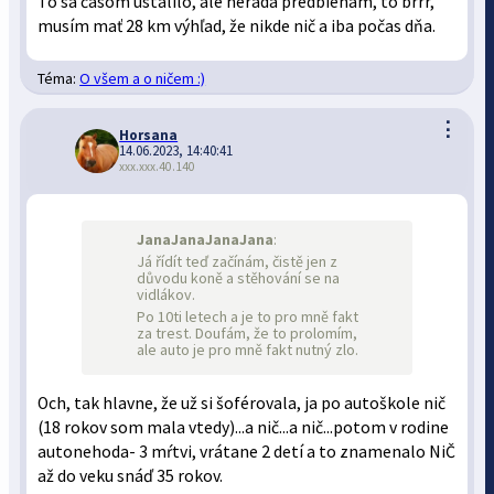
To sa časom ustálilo, ale nerada predbieham, to brrr,
musím mať 28 km výhľad, že nikde nič a iba počas dňa.
Téma:
O všem a o ničem :)
⋮
Horsana
14.06.2023, 14:40:41
xxx.xxx.40.140
JanaJanaJanaJana
:
Já řídít teď začínám, čistě jen z
důvodu koně a stěhování se na
vidlákov.
Po 10ti letech a je to pro mně fakt
za trest. Doufám, že to prolomím,
ale auto je pro mně fakt nutný zlo.
Och, tak hlavne, že už si šoférovala, ja po autoškole nič
(18 rokov som mala vtedy)...a nič...a nič...potom v rodine
autonehoda- 3 mŕtvi, vrátane 2 detí a to znamenalo NiČ
až do veku snáď 35 rokov.