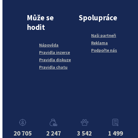
Může se
Spolupráce
hodit
Naši partneři
Reklama
Nápověda
Podpořte nás
Pravidla inzerce
Pravidla diskuze
Pravidla chatu
20 705
2 247
3 542
1 499