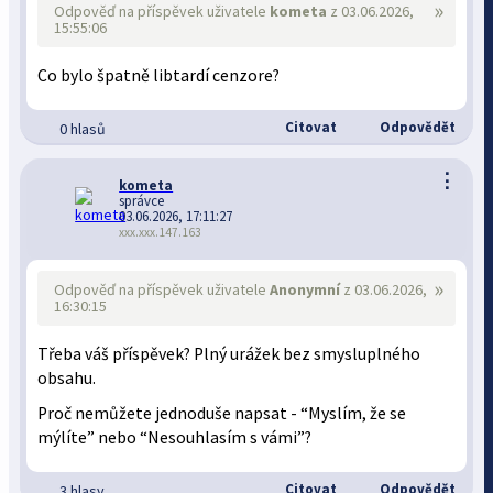
»
Odpověď na příspěvek uživatele
kometa
z 03.06.2026,
15:55:06
Co bylo špatně libtardí cenzore?
Citovat
Odpovědět
0 hlasů
⋮
kometa
správce
03.06.2026, 17:11:27
xxx.xxx.147.163
»
Odpověď na příspěvek uživatele
Anonymní
z 03.06.2026,
16:30:15
Třeba váš příspěvek? Plný urážek bez smysluplného
obsahu.
Proč nemůžete jednoduše napsat - “Myslím, že se
mýlíte” nebo “Nesouhlasím s vámi”?
Citovat
Odpovědět
3 hlasy