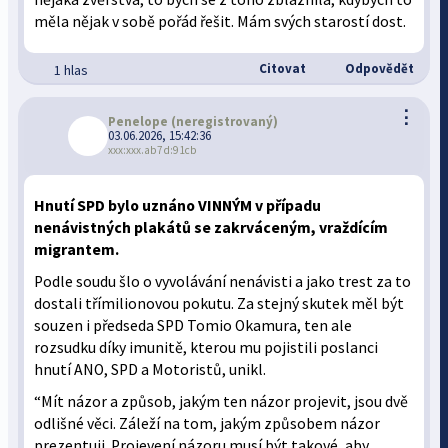
měla nějak v sobě pořád řešit. Mám svých starostí dost.
Citovat
Odpovědět
1 hlas
⋮
Penelope
(neregistrovaný)
03.06.2026, 15:42:36
xxx:xxx.ab7d:91cb
Hnutí SPD bylo uznáno VINNÝM v případu
nenávistných plakátů se zakrváceným, vraždícím
migrantem.
Podle soudu šlo o vyvolávání nenávisti a jako trest za to
dostali třímilionovou pokutu. Za stejný skutek měl být
souzen i předseda SPD Tomio Okamura, ten ale
rozsudku díky imunitě, kterou mu pojistili poslanci
hnutí ANO, SPD a Motoristů, unikl.
“Mít názor a způsob, jakým ten názor projevit, jsou dvě
odlišné věci. Záleží na tom, jakým způsobem názor
prezentuji. Projevení názoru musí být takové, aby