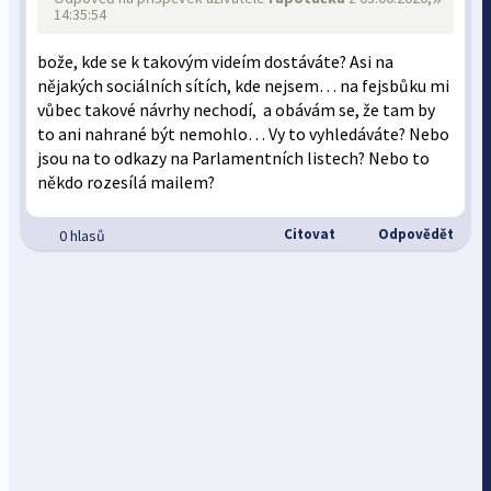
14:35:54
bože, kde se k takovým videím dostáváte? Asi na
nějakých sociálních sítích, kde nejsem… na fejsbůku mi
vůbec takové návrhy nechodí, a obávám se, že tam by
to ani nahrané být nemohlo… Vy to vyhledáváte? Nebo
jsou na to odkazy na Parlamentních listech? Nebo to
někdo rozesílá mailem?
Citovat
Odpovědět
0 hlasů