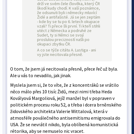
drží ve svém čele člověka, který ČR
škodí kudy chodí. K vaší poznámce,
že odsunuti byli i německy mluvící
Židé a antifašisté. Já se jen zeptám
- kde by se tu po 6. letech okupace
vzali? Ti přece šli první. Ti kteří stihli
utéct z Německa a podruhé ze
Sudet, ty si Němci se svojí
proslulou precizností našli po
okupaci zbytku ČR.
A co se týče citátu A. Lustiga - ani
vy jste necitovala přesně.
O tom, že jsem já necitovala přesně, přece řeč už byla.
Ale u vás to nevadilo, jak jinak.
Myslela jsem si, že to víte, že z koncentráků se vrátilo
něco málo přes 10 tisíc Židů, mezi nimi třeba Heda
Kovályová Margoliová, jejíž manžel byl v popraven v
politickém procesu roku 52, a třeba i dcera brněnského
židovského architekta Valerie Wittalová, která v
atmosféře poválečného antisemitismu emigrovala do
USA. Že se nevrátil nikdo, byla oblíbená komunistická
rétorika, aby se nemuselo nic vracet.