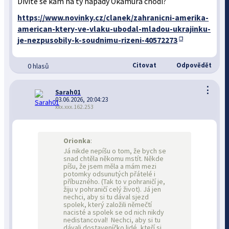
Divíte se kam na ty nápady Okamura chodí?
https://www.novinky.cz/clanek/zahranicni-amerika-
american-ktery-ve-vlaku-ubodal-mladou-ukrajinku-
je-nezpusobily-k-soudnimu-rizeni-40572273
Citovat
Odpovědět
0 hlasů
⋮
Sarah01
03.06.2026, 20:04:23
xxx.xxx.162.253
Orionka
:
Já nikde nepíšu o tom, že bych se
snad chtěla někomu mstít. Někde
píšu, že jsem měla a mám mezi
potomky odsunutých přátelé i
příbuzného. (Tak to v pohraničí je,
žiju v pohraničí celý život). Já jen
nechci, aby si tu dával sjezd
spolek, který založili němečtí
nacisté a spolek se od nich nikdy
nedistancoval! Nechci, aby si tu
dávali dostaveníčko lidé, kteří si