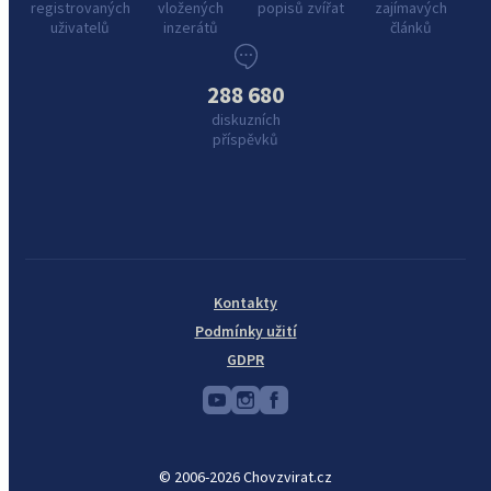
registrovaných
vložených
popisů zvířat
zajímavých
uživatelů
inzerátů
článků
288 680
diskuzních
příspěvků
Kontakty
Podmínky užití
GDPR
© 2006-2026 Chovzvirat.cz