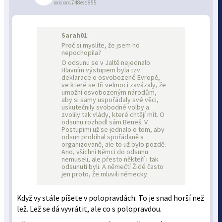
xxx:xxx.748e:d855
Sarah01
:
Proč si myslíte, že jsem ho
nepochopila?
O odsunu se v Jaltě nejednalo.
Hlavním výstupem byla tzv.
deklarace o osvobozené Evropě,
ve které se tři velmoci zavázaly, že
umožní osvobozeným národům,
aby si samy uspořádaly své věci,
uskutečnily svobodné volby a
zvolily tak vlády, které chtějí mít. O
odsunu rozhodl sám Beneš. V
Postupimi už se jednalo o tom, aby
odsun probíhal spořádaně a
organizovaně, ale to už bylo pozdě.
Ano, všichni Němci do odsunu
nemuseli, ale přesto někteří i tak
odsunuti byli. A němečtí Židé často
jen proto, že mluvili německy.
Když vy stále píšete v polopravdách. To je snad horší než
lež. Lež se dá vyvrátit, ale co s polopravdou.