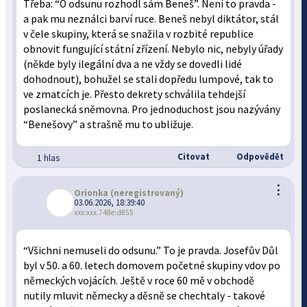
Třeba: “O odsunu rozhodl sám Beneš”. Není to pravda -
a pak mu neználci barví ruce. Beneš nebyl diktátor, stál
v čele skupiny, která se snažila v rozbité republice
obnovit fungující státní zřízení. Nebylo nic, nebyly úřady
(někde byly ilegální dva a ne vždy se dovedli lidé
dohodnout), bohužel se stali dopředu lumpové, tak to
ve zmatcích je. Přesto dekrety schválila tehdejší
poslanecká sněmovna. Pro jednoduchost jsou nazývány
“Benešovy” a strašně mu to ubližuje.
Citovat
Odpovědět
1 hlas
⋮
Orionka
(neregistrovaný)
03.06.2026, 18:39:40
xxx:xxx.748e:d855
“Všichni nemuseli do odsunu.” To je pravda. Josefův Důl
byl v 50. a 60. letech domovem početné skupiny vdov po
německých vojácích. Ještě v roce 60 mě v obchodě
nutily mluvit německy a děsně se chechtaly - takové