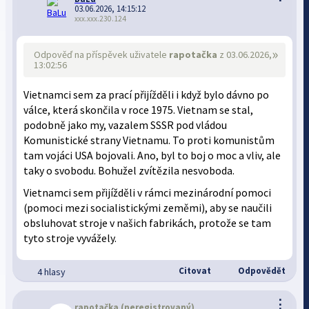
03.06.2026, 14:15:12
xxx.xxx.230.124
»
Odpověď na příspěvek uživatele
rapotačka
z 03.06.2026,
13:02:56
Vietnamci sem za prací přijížděli i když bylo dávno po
válce, která skončila v roce 1975. Vietnam se stal,
podobně jako my, vazalem SSSR pod vládou
Komunistické strany Vietnamu. To proti komunistům
tam vojáci USA bojovali. Ano, byl to boj o moc a vliv, ale
taky o svobodu. Bohužel zvítězila nesvoboda.
Vietnamci sem přijížděli v rámci mezinárodní pomoci
(pomoci mezi socialistickými zeměmi), aby se naučili
obsluhovat stroje v našich fabrikách, protože se tam
tyto stroje vyvážely.
Citovat
Odpovědět
4 hlasy
⋮
rapotačka
(neregistrovaný)