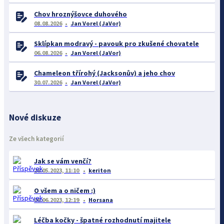
Chov hroznýšovce duhového
08.08.2026
Jan Vorel (JaVor)
Sklípkan modravý - pavouk pro zkušené chovatele
06.08.2026
Jan Vorel (JaVor)
Chameleon třírohý (Jacksonův) a jeho chov
30.07.2026
Jan Vorel (JaVor)
Nové diskuze
Ze všech kategorií
Jak se vám venčí?
26.05.2023, 11:10
keriton
O všem a o ničem :)
06.06.2023, 12:19
Horsana
Léčba kočky - špatné rozhodnutí majitele