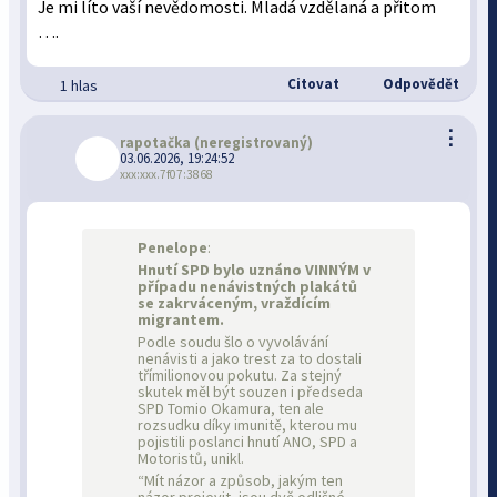
Je mi líto vaší nevědomosti. Mladá vzdělaná a přitom
….
Citovat
Odpovědět
1 hlas
⋮
rapotačka
(neregistrovaný)
03.06.2026, 19:24:52
xxx:xxx.7f07:3868
Penelope
:
Hnutí SPD bylo uznáno VINNÝM v
případu nenávistných plakátů
se zakrváceným, vraždícím
migrantem.
Podle soudu šlo o vyvolávání
nenávisti a jako trest za to dostali
třímilionovou pokutu. Za stejný
skutek měl být souzen i předseda
SPD Tomio Okamura, ten ale
rozsudku díky imunitě, kterou mu
pojistili poslanci hnutí ANO, SPD a
Motoristů, unikl.
“Mít názor a způsob, jakým ten