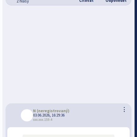
Citovat
Odpovědět
2 hlasy
⋮
N
(neregistrovaný)
03.06.2026, 16:29:36
xxx.xxx.159.4