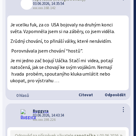
03.06.2026, 14:35:54
xxx.xxx.168.142
Je vcelku fuk, za co USA bojovaly na druhým konci
světa. Vzpomněla jsem si na záběry, co jsem viděla.
Zrůdný chování, to přináší války, které nenávidím.
Porovnávala jsem chování “hostů”.
Je mi jedno zač bojují Uáčka. Stačí mi videa, potají
natočená, jak se chovají ke svým vojákům. Nemají
h.vada probém, spoutanýho kluka umlátit nebo
ukopat, pro výstrahu …
Citovat
Odpovědět
0 hlasů
⋮
Buggyra
03.06.2026, 14:43:34
xxx.xxx.198.226
»
Odpověď na příspěvek uživatele
rapotačka
z 03.06.2026,