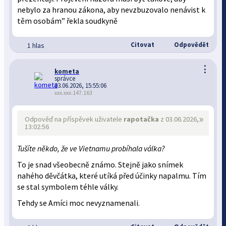
nebylo za hranou zákona, aby nevzbuzovalo nenávist k
těm osobám” řekla soudkyně
Citovat
Odpovědět
1 hlas
⋮
kometa
správce
03.06.2026, 15:55:06
xxx.xxx.147.163
»
Odpověď na příspěvek uživatele
rapotačka
z 03.06.2026,
13:02:56
Tušíte někdo, že ve Vietnamu probíhala válka?
To je snad všeobecně známo. Stejně jako snímek
nahého děvčátka, které utíká před účinky napalmu. Tím
se stal symbolem téhle války.
Tehdy se Amíci moc nevyznamenali.