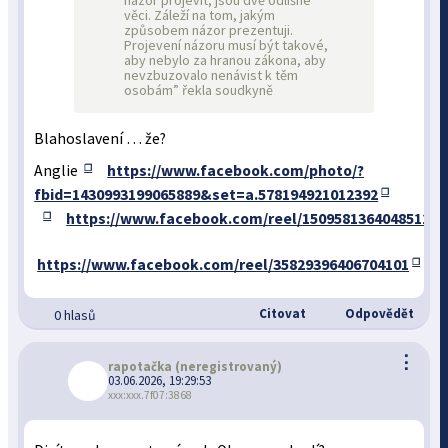
názor projevit, jsou dvě odlišné
věci. Záleží na tom, jakým
způsobem názor prezentuji.
Projevení názoru musí být takové,
aby nebylo za hranou zákona, aby
nevzbuzovalo nenávist k těm
osobám” řekla soudkyně
Blahoslavení … že?
Anglie
https://www.facebook.com/photo/?
fbid=1430993199065889&set=a.578194921012392
https://www.facebook.com/reel/1509581364048512
https://www.facebook.com/reel/35829396406704101
Citovat
Odpovědět
0 hlasů
⋮
rapotačka
(neregistrovaný)
03.06.2026, 19:29:53
xxx:xxx.7f07:3868