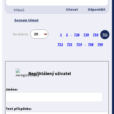
Citovat
Odpovědět
0 hlasů
Seznam témat
Na stránce:
1
2
...
728
729
730
731
732
733
734
...
768
769
Nepřihlášený uživatel
Jméno:
Text příspěvku: