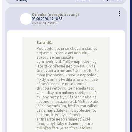
⋮
Orionka
(neregistrovaný)
03.06.2026, 17:18:55
xxx:xxx.748e:d855
Sarah01
:
Podívejte se, já se chovám slušně,
nejsem vulgární a ani nebudu,
ačkoliv se mě snažíte
vyprovokovat. Takže naposled, vy
jste taky přesně necitovala, u vás
to nevadí a u mě ano? Jen proto, že
mám jiný názor? Znovu a naposled,
nikdy jsem netvrdila a netvrdím, že
němečtí nacisté nerozpoutali
druhou světovou, že neměla tato
válka díky nim miliony obětí, a další
miliony netrpěly v lágrech nebo na
nuceném nasazení atd. Mstít se ale
jejich potomkům, kteří s tou válkou
už nemají zdaleka nic společného,
a lidem, kteří byli němečtí
antifašisté nebo i němečtí Židé
(ano, ti byli taky odsunuti) je pro
mě přes čáru. A za tím si stojím.