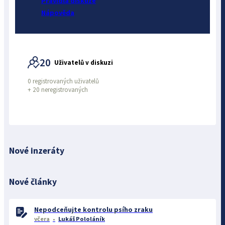
Pravidla diskuze
Nápověda
20
Uživatelů v diskuzi
0 registrovaných uživatelů
+
20 neregistrovaných
Nové inzeráty
Nové články
Nepodceňujte kontrolu psího zraku
včera
Lukáš Pololáník