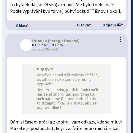
to byla Rudá (sovětská) armáda. Ale bylo to Rusové?
Podle vyprávění byli “divní, bůhví odkud” Tišnov a okolí.
Citovat
Odpovědět
0 hlasů
⋮
Orionka
(neregistrovaný)
03.06.2026, 19:10:26
xxx:xxx.748e:d855
Buggyra
:
Ve válce se asi dějí zvěrstva běžně,
ostatně africké země by mohly
vyprávět…
Jen teda nevím, jestli to Amíci měli
nařízené shora, tak jako to na UA
měli nařízené Rusové. Nebo že by
to ti zajatci říkali jen proto, aby se
ospravedlnili?
Dám si časem práci a zkopíruji vám odkazy, kde se mluví.
Můžete je poslouchat, když zašíváte nebo mícháte kaši.