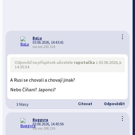
⋮
BaLu
03.06.2026, 14:43:41
xxx.xxx.230.124
»
Odpověď na příspěvek uživatele
rapotačka
z 03.06.2026,
14:35:54
A Rusi se chovali a chovají jinak?
Nebo Číňani? Japonci?
Citovat
Odpovědět
3 hlasy
⋮
Buggyra
03.06.2026, 14:45:56
xxx.xxx.198.226