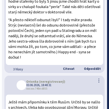
hodné stařenky to byly. S jinou jsme chodili hrát karty o
sirky a v chalupě foukala “perle” Také nás děti ošetřoval
starý německý doktor v doktorově vile.
“A přesto někteří odsunutí byli” I tady máte pravdu.
Strýc (nevlastní) šel do odsunu dobrovolně (přestože
poloviční Čech), jeden syn padl u Stalingradu a on měl
naději, že druhý se odtamtud vrátí, ale do Německa.
Jeho sestra-vdova šla dobrovolně s ním (jak bych tu s
vámi mohla žít, po tom, co jsme vám udělali - a přece
ho nenechám jít samotného.) Happy end - syna se
dočkal !
Citovat
Odpovědět
3 hlasy
⋮
Orionka
(neregistrovaný)
03.06.2026, 18:48:31
xxx:xxx.748e:d855
Ještě mám připomínku k těm Rusům. Určitě by se našlo
v archivech, třeba kdo osvobozoval jižní Moravu. Určitě