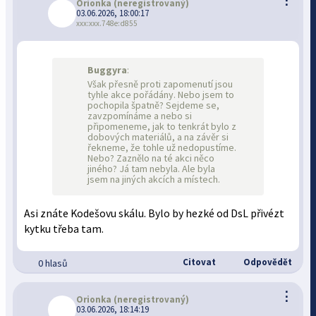
Orionka
(neregistrovaný)
03.06.2026, 18:00:17
xxx:xxx.748e:d855
Buggyra
:
Však přesně proti zapomenutí jsou
tyhle akce pořádány. Nebo jsem to
pochopila špatně? Sejdeme se,
zavzpomínáme a nebo si
připomeneme, jak to tenkrát bylo z
dobových materiálů, a na závěr si
řekneme, že tohle už nedopustíme.
Nebo? Zaznělo na té akci něco
jiného? Já tam nebyla. Ale byla
jsem na jiných akcích a místech.
Asi znáte Kodešovu skálu. Bylo by hezké od DsL přivézt
kytku třeba tam.
Citovat
Odpovědět
0 hlasů
⋮
Orionka
(neregistrovaný)
03.06.2026, 18:14:19