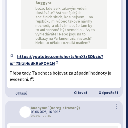
Buggyra
:
bože, kde se k takovým videím
dostáváte? Asi na nějakých
sociálních sítích, kde nejsem… na
fejsbůku mi vůbec takové návrhy
nechodí, a obávám se, že tam by
to ani nahrané být nemohlo… Vy to
vyhledáváte? Nebo jsou na to
odkazy na Parlamentních listech?
Nebo to někdo rozesílá mailem?
https://youtube.com/shorts/imXtr8Obcis?
is=78rzl4udkRoFOH1N
Třeba tady. Ta ochota bojovat za západní hodnoty je
evidentní. 😐
Citovat
Odpovědět
0 hlasů
⋮
Anonymní
(neregistrovaný)
03.06.2026, 16:30:15
xxx.xxx.172.36