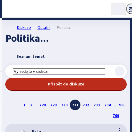
Diskuze
Ostatní
Politika...
Politika...
Seznam témat
Přispět do diskuze
1
2
...
728
729
730
731
732
733
734
...
768
769
⋮
BaLu