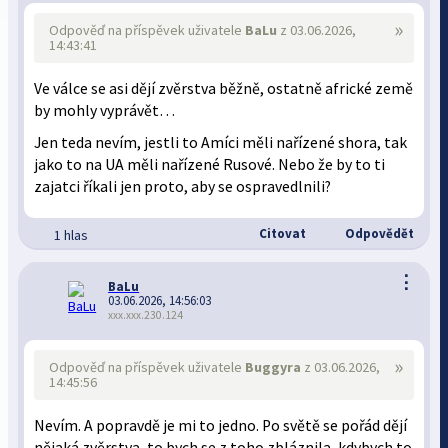
»
Odpověď na příspěvek uživatele
BaLu
z 03.06.2026,
14:43:41
Ve válce se asi dějí zvěrstva běžně, ostatně africké země
by mohly vyprávět…
Jen teda nevím, jestli to Amíci měli nařízené shora, tak
jako to na UA měli nařízené Rusové. Nebo že by to ti
zajatci říkali jen proto, aby se ospravedlnili?
Citovat
Odpovědět
1 hlas
⋮
BaLu
03.06.2026, 14:56:03
xxx.xxx.230.124
»
Odpověď na příspěvek uživatele
Buggyra
z 03.06.2026,
14:45:56
Nevím. A popravdě je mi to jedno. Po světě se pořád dějí
nějaká zvěrstva, to bych se z toho zbláznila, kdybych to