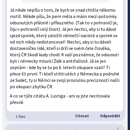
Já nikde nepíšu o tom, že bych se snad chtěla někomu
mstít. Někde píšu, že jsem měla a mám mezi potomky
odsunutých přátelé i příbuzného. (Tak to v pohraničí je,
žiju v pohraničí celý život). Já jen nechci, aby si tu dával
sjezd spolek, který založili němečtí nacisté a spolek se
od nich nikdy nedistancoval! Nechci, aby si tu dávali
dostaveníčko lidé, kteří si drží ve svém čele člověka,
který ČR škodí kudy chodí. K vaší poznámce, že odsunuti
byli i německy mluvící Židé a antifašisté. Já se jen
zeptám - kde by se tu po 6. letech okupace vzali? Ti
přece šli první. Ti kteří stihli utéct z Německa a podruhé
ze Sudet, ty si Němci se svojí proslulou precizností našli
po okupaci zbytku ČR.
A co se týče citátu A. Lustiga - ani vy jste necitovala
přesně.
Citovat
Odpovědět
1 hlas
⋮