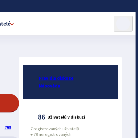
telé
Pravidla diskuze
Nápověda
86
Uživatelů v diskuzi
769
7 registrovaných uživatelů
+
79 neregistrovaných