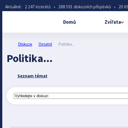
Aktuálně:
2 247 inzerátů
•
288 591 diskuzních příspěvků
•
20 69
Domů
Zvířata
Diskuze
Ostatní
Politika...
Politika...
Seznam témat