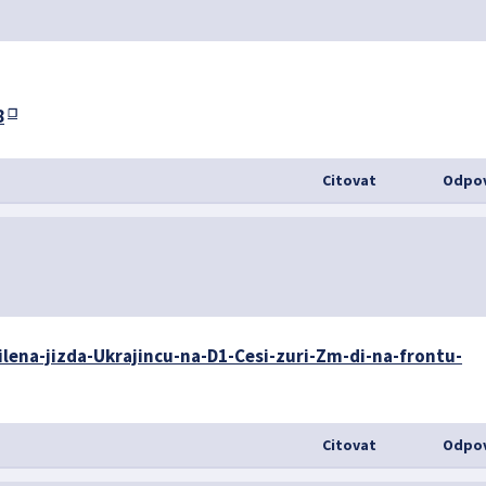
8
Citovat
Odpov
lena-jizda-Ukrajincu-na-D1-Cesi-zuri-Zm-di-na-frontu-
Citovat
Odpov