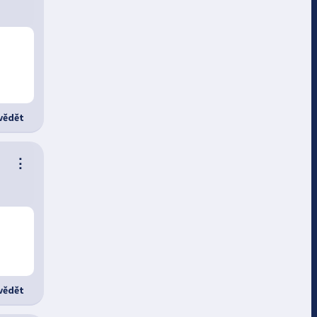
ědět
⋮
ědět