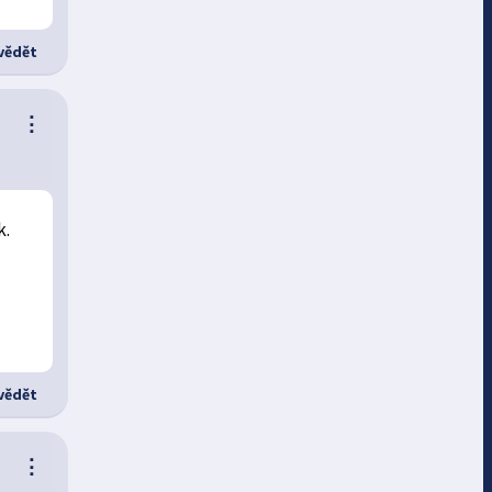
ědět
⋮
k.
ědět
⋮