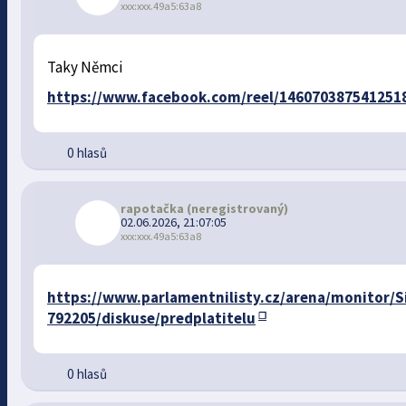
xxx:xxx.49a5:63a8
Taky Němci
https://www.facebook.com/reel/146070387541251
0 hlasů
rapotačka
(neregistrovaný)
02.06.2026, 21:07:05
xxx:xxx.49a5:63a8
https://www.parlamentnilisty.cz/arena/monitor/Si
792205/diskuse/predplatitelu
0 hlasů