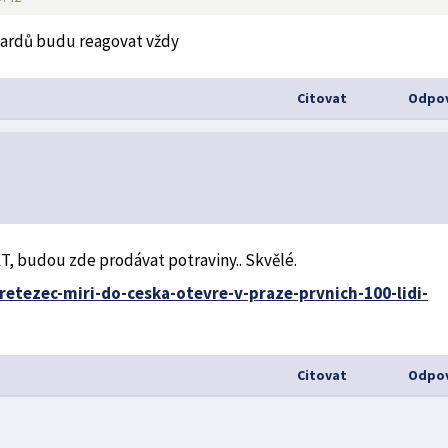
ibtardů budu reagovat vždy
Citovat
Odpov
 budou zde prodávat potraviny.. Skvělé.
retezec-miri-do-ceska-otevre-v-praze-prvnich-100-lidi-
Citovat
Odpov