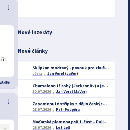
⋮
Nové inzeráty
Nové články
čit
Sklípkan modravý - pavouk pro zkušené chovatele
včera
Jan Vorel (JaVor)
ědět
Chameleon třírohý (Jacksonův) a jeho chov
30.07.2026
Jan Vorel (JaVor)
⋮
Zapomenuté střípky z dějin českých exotářů - 3.část
28.07.2026
Petr Podpěra
Maďarská plemena psů 1. část – Puli, Komondor
»
26.07.2026
LeS LeS