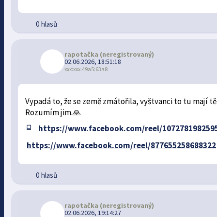
0 hlasů
rapotačka
(neregistrovaný)
02.06.2026, 18:51:18
xxx:xxx.49a5:63a8
Vypadá to, že se země zmátořila, vyštvanci to tu mají t
Rozumím jim.🙏
https://www.facebook.com/reel/107278198259
https://www.facebook.com/reel/877655258688322
0 hlasů
rapotačka
(neregistrovaný)
02.06.2026, 19:14:27