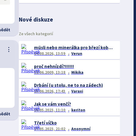
Nové diskuze
ědět
Ze všech kategorií
müsli nebo minerálka pro březí kobylu
⋮
04.08.2026, 13:59
Verun
proč nehnízdí?!!!!!!
12.06.2009, 13:18
Mikika
Drbání (u stolu, ne to na zádech)
23.06.2026, 17:43
Varaxi
Jak se vám venčí?
26.05.2023, 11:10
keriton
ědět
Třetí víčko
27.05.2023, 21:02
Anonymní