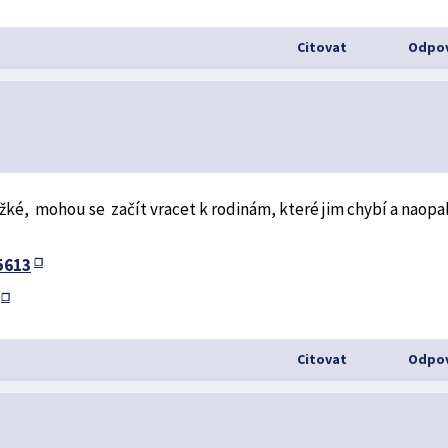
Citovat
Odpov
ěžké, mohou se začít vracet k rodinám, které jim chybí a naopa
5613
Citovat
Odpov