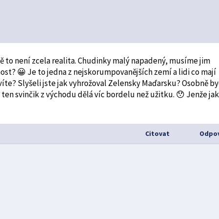
vě to není zcela realita. Chudinky malý napadený, musíme jim
nost? 😀 Je to jedna z nejskorumpovanějších zemí a lidi co mají
víte? Slyšeli jste jak vyhrožoval Zelensky Maďarsku? Osobně b
ten svinčik z východu dělá víc bordelu než užitku. 😯 Jenže ja
Citovat
Odpov