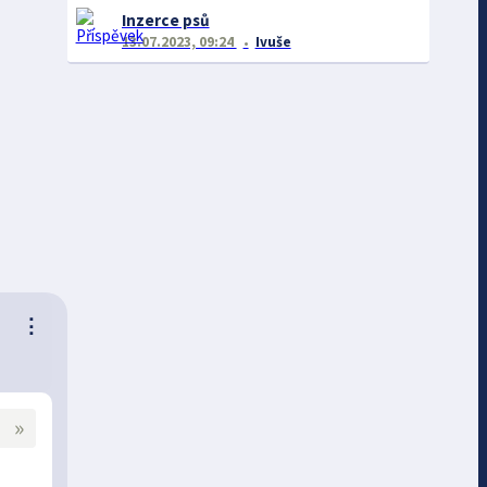
Inzerce psů
13.07.2023, 09:24
Ivuše
⋮
»