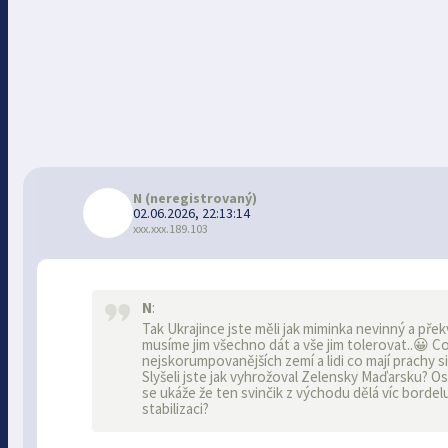
N
(neregistrovaný)
02.06.2026, 22:13:14
xxx.xxx.189.103
N
:
Tak Ukrajince jste měli jak miminka nevinný a pře
musíme jim všechno dát a vše jim tolerovat..😀 Co
nejskorumpovanějších zemí a lidi co mají prachy s
Slyšeli jste jak vyhrožoval Zelensky Maďarsku? 
se ukáže že ten svinčik z východu dělá víc bordel
stabilizaci?