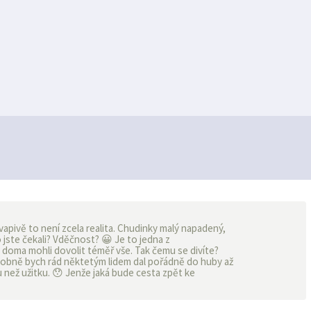
kvapivě to není zcela realita. Chudinky malý napadený,
 jste čekali? Vděčnost? 😀 Je to jedna z
i doma mohli dovolit téměř vše. Tak čemu se divíte?
Osobně bych rád něktetým lidem dal pořádně do huby až
u než užitku. 😯 Jenže jaká bude cesta zpět ke