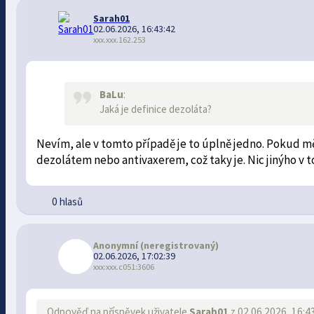
Sarah01
02.06.2026, 16:43:42
xxx.xxx.162.253
BaLu
:
Jaká je definice dezoláta?
Nevím, ale v tomto případě je to úplně jedno. Pokud mě
dezolátem nebo antivaxerem, což taky je. Nic jinýho v 
0 hlasů
Anonymní
(neregistrovaný)
02.06.2026, 17:02:39
xxx:xxx.c051:3606
Odpověď na příspěvek uživatele
Sarah01
z 02.06.2026, 16:4