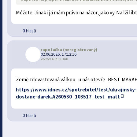
Můžete. Jinak i já mám právo na názor, jako vy. Na lži l
0 hlasů
rapotačka
(neregistrovaný)
02.06.2026, 17:12:16
xxx:xxx.49a5:63a8
Země zdevastovaná válkou u nás otevře BEST MARKET,
https://www.idnes.cz/spotrebitel/test/ukrajinsky-
dostane-darek.A260530_103517_test_matt
0 hlasů