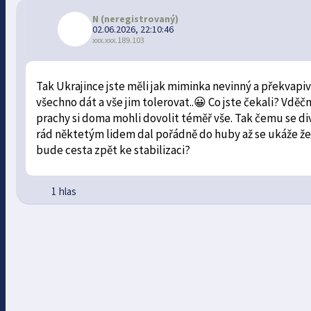
N
(neregistrovaný)
02.06.2026, 22:10:46
xxx.xxx.189.103
Tak Ukrajince jste měli jak miminka nevinný a překvapi
všechno dát a vše jim tolerovat..😀 Co jste čekali? Vděč
prachy si doma mohli dovolit téměř vše. Tak čemu se di
rád něktetým lidem dal pořádně do huby až se ukáže že 
bude cesta zpět ke stabilizaci?
1 hlas