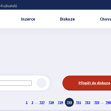
4 uživatelů
Inzerce
Diskuze
Chova
Přispět do diskuze
1
2
...
727
728
729
730
731
732
733
...
768