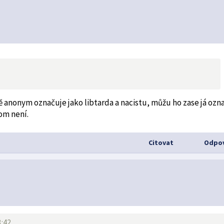
 anonym označuje jako libtarda a nacistu, můžu ho zase já ozna
tom není.
Citovat
Odpov
3:42