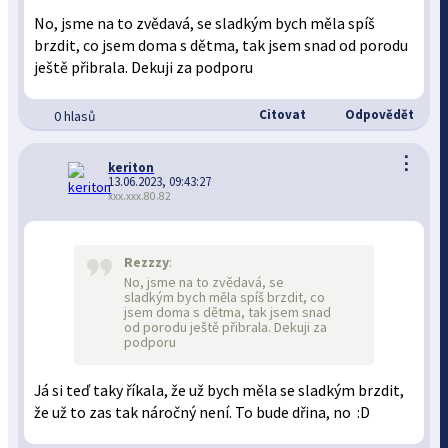
No, jsme na to zvědavá, se sladkým bych měla spíš
brzdit, co jsem doma s dětma, tak jsem snad od porodu
ještě přibrala. Dekuji za podporu
Citovat
Odpovědět
0 hlasů
⋮
keriton
13.06.2023, 09:43:27
xxx.xxx.80.82
Rezzzy
:
No, jsme na to zvědavá, se
sladkým bych měla spíš brzdit, co
jsem doma s dětma, tak jsem snad
od porodu ještě přibrala. Dekuji za
podporu
Já si teď taky říkala, že už bych měla se sladkým brzdit,
že už to zas tak náročný není. To bude dřina, no :D