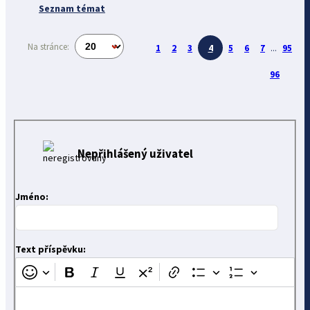
Seznam témat
Na stránce:
1
2
3
4
5
6
7
...
95
96
Nepřihlášený uživatel
Jméno:
Text příspěvku: