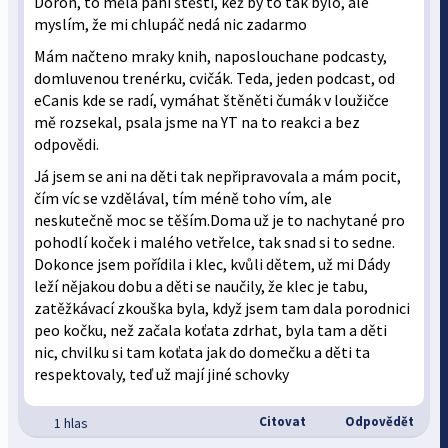
Doron, to měla paní štěstí, kéž by to tak bylo, ale
myslím, že mi chlupáč nedá nic zadarmo
Mám načteno mraky knih, naposlouchane podcasty,
domluvenou trenérku, cvičák. Teda, jeden podcast, od
eCanis kde se radí, vymáhat štěněti čumák v loužičce
mě rozsekal, psala jsme na YT na to reakci a bez
odpovědi.
Já jsem se ani na děti tak nepřipravovala a mám pocit,
čím víc se vzdělával, tím méně toho vím, ale
neskutečně moc se těším.Doma už je to nachytané pro
pohodlí koček i malého vetřelce, tak snad si to sedne.
Dokonce jsem pořídila i klec, kvůli dětem, už mi Dády
leží nějakou dobu a děti se naučily, že klec je tabu,
zatěžkávací zkouška byla, když jsem tam dala porodnici
peo kočku, než začala koťata zdrhat, byla tam a děti
nic, chvilku si tam koťata jak do domečku a děti ta
respektovaly, teď už mají jiné schovky
Citovat
Odpovědět
1 hlas