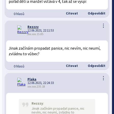
pořád děti a manžel vstává v 4, tak až se vyspí
Citovat
Odpovědět
0 hlasů
⋮
Rezzzy
12.06.2023, 22:11:53
xxx.xxx.15.85
Jinak začínám propadat panice, nic nevím, nic neumí,
zvládnu to vůbec?
Citovat
Odpovědět
0 hlasů
⋮
Plaka
12.06.2023, 22:24:33
xxx.xxx.235.18
Rezzzy
:
Jinak začínám propadat panice, nic
nevím, nic neumí, zvládnu to