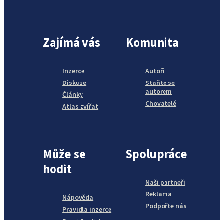
Zajímá vás
Komunita
Inzerce
Autoři
Diskuze
Staňte se
autorem
Články
Chovatelé
Atlas zvířat
Může se
Spolupráce
hodit
Naši partneři
Reklama
Nápověda
Podpořte nás
Pravidla inzerce