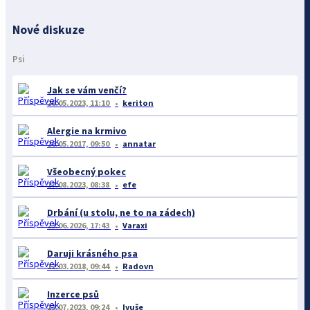
Nové diskuze
Psi
Jak se vám venčí?
26.05.2023, 11:10
keriton
Alergie na krmivo
26.05.2017, 09:50
annatar
Všeobecný pokec
17.08.2023, 08:38
efe
Drbání (u stolu, ne to na zádech)
23.06.2026, 17:43
Varaxi
Daruji krásného psa
12.03.2018, 09:44
Radovn
Inzerce psů
13.07.2023, 09:24
Ivuše