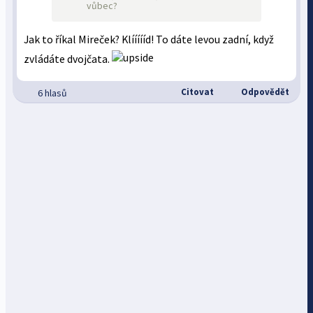
vůbec?
Jak to říkal Mireček? Klíííííd! To dáte levou zadní, když
zvládáte dvojčata.
Citovat
Odpovědět
6 hlasů