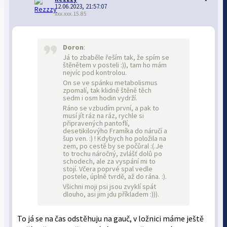
12.06.2023, 21:57:07
xxx.xxx.15.85
Doron
:
Já to zbaběle řeším tak, že spím se
štěnětem v posteli :)), tam ho mám
nejvíc pod kontrolou.
On se ve spánku metabolismus
zpomalí, tak klidně štěně těch
sedm i osm hodin vydrží.
Ráno se vzbudím první, a pak to
musí jít ráz na ráz, rychle si
připravených pantoflí,
desetikilovýho Framíka do náručí a
šup ven. :) ! Kdybych ho položila na
zem, po cestě by se počůral :(.Je
to trochu náročný, zvlášť dolů po
schodech, ale za vyspání mi to
stojí. Včera poprvé spal vedle
postele, úplně tvrdě, až do rána. :).
Všichni moji psi jsou zvyklí spát
dlouho, asi jim jdu příkladem :))).
To já se na čas odstěhuju na gauč, v ložnici máme ještě