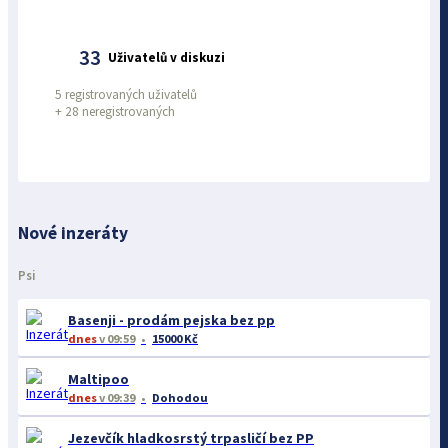
33
Uživatelů v diskuzi
5 registrovaných uživatelů
+
28 neregistrovaných
Nové inzeráty
Psi
Basenji - prodám pejska bez pp
dnes
v 09:59
15000 Kč
Maltipoo
dnes
v 09:39
Dohodou
Jezevčík hladkosrstý trpasličí bez PP