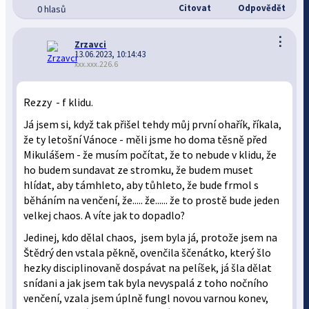
Citovat
Odpovědět
0 hlasů
⋮
Zrzavci
13.06.2023, 10:14:43
xxx.xxx.226.6
Rezzy - f klidu.
Já jsem si, když tak přišel tehdy můj první ohařík, říkala,
že ty letošní Vánoce - měli jsme ho doma těsně před
Mikulášem - že musím počítat, že to nebude v klidu, že
ho budem sundavat ze stromku, že budem muset
hlídat, aby támhleto, aby tůhleto, že bude frmol s
běháním na venčení, že..... že...... že to prostě bude jeden
velkej chaos. A víte jak to dopadlo?
Jedinej, kdo dělal chaos, jsem byla já, protože jsem na
Štědrý den vstala pěkně, ovenčila ščenátko, který šlo
hezky disciplinovaně dospávat na pelíšek, já šla dělat
snídani a jak jsem tak byla nevyspalá z toho nočního
venčení, vzala jsem úplně fungl novou varnou konev,