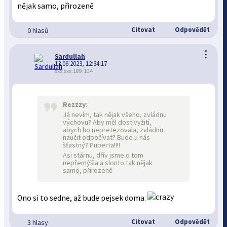
nějak samo, přirozeně
Citovat
Odpovědět
0 hlasů
⋮
Sardullah
13.06.2023, 12:34:17
xxx.xxx.189.104
Rezzzy
:
Já nevím, tak nějak všeho, zvládnu
výchovu? Aby měl dost vyžití,
abych ho nepretezovala, zvládnu
naučit odpočívat? Bude u nás
šťastný? Puberta!!!!
Asi stárnu, dřív jsme o tom
nepřemýšla a slonto tak nějak
samo, přirozeně
Ono si to sedne, až bude pejsek doma.
Citovat
Odpovědět
3 hlasy