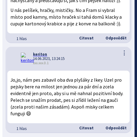
nachystaný a představuju si, jak s tím pejsek naloží :)).
U nás pelíšek, hračky, mističky.. No a Fram si vybral
místo pod kamny, místo hraček si tahá domů klacky a
cupuje kartonový krabice a pije z konve na balkoně :)).
Citovat
Odpovědět
1 hlas
⋮
keriton
14.06.2023, 13:24:15
xxx.xxx.0.1
Jo,jo, nám pes zabavil oba dva plyšáky z Ikey. Uzel pro
pejsky bere na milost jen jednou za pár dní a zcela
evidentně jen proto, aby si u mě nahnal pozitivní body.
Pelech se snažím prodat, pes si zřídil ležení na gauči
(zcela proti našim zásadám). Aspoň misky celkem
funguji 😄
Citovat
Odpovědět
1 hlas