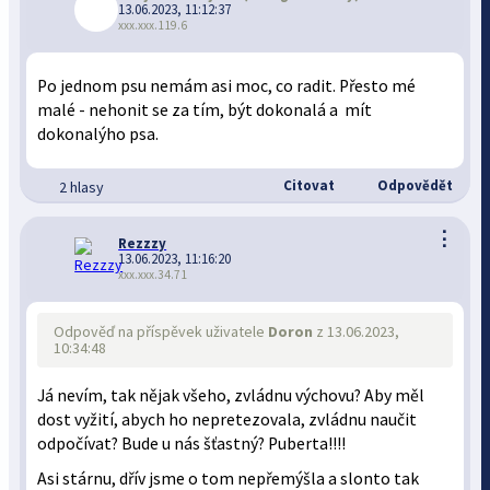
13.06.2023, 11:12:37
xxx.xxx.119.6
Po jednom psu nemám asi moc, co radit. Přesto mé
malé - nehonit se za tím, být dokonalá a mít
dokonalýho psa.
Citovat
Odpovědět
2 hlasy
⋮
Rezzzy
13.06.2023, 11:16:20
xxx.xxx.34.71
Odpověď na příspěvek uživatele
Doron
z 13.06.2023,
10:34:48
Já nevím, tak nějak všeho, zvládnu výchovu? Aby měl
dost vyžití, abych ho nepretezovala, zvládnu naučit
odpočívat? Bude u nás šťastný? Puberta!!!!
Asi stárnu, dřív jsme o tom nepřemýšla a slonto tak