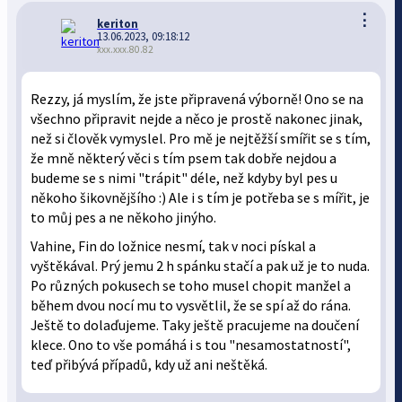
⋮
keriton
13.06.2023, 09:18:12
xxx.xxx.80.82
Rezzy, já myslím, že jste připravená výborně! Ono se na
všechno připravit nejde a něco je prostě nakonec jinak,
než si člověk vymyslel. Pro mě je nejtěžší smířit se s tím,
že mně některý věci s tím psem tak dobře nejdou a
budeme se s nimi "trápit" déle, než kdyby byl pes u
někoho šikovnějšího :) Ale i s tím je potřeba se s mířit, je
to můj pes a ne někoho jinýho.
Vahine, Fin do ložnice nesmí, tak v noci pískal a
vyštěkával. Prý jemu 2 h spánku stačí a pak už je to nuda.
Po různých pokusech se toho musel chopit manžel a
během dvou nocí mu to vysvětlil, že se spí až do rána.
Ještě to dolaďujeme. Taky ještě pracujeme na doučení
klece. Ono to vše pomáhá i s tou "nesamostatností",
teď přibývá případů, kdy už ani neštěká.