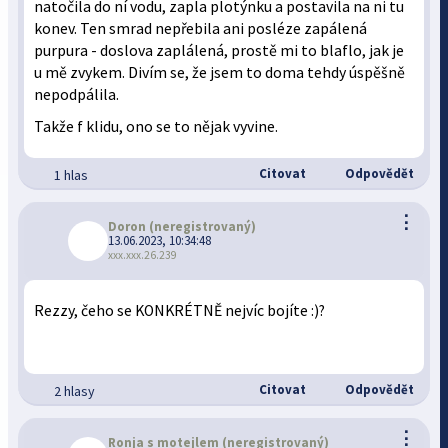
natočila do ní vodu, zapla plotýnku a postavila na ni tu
konev. Ten smrad nepřebila ani posléze zapálená
purpura - doslova zaplálená, prostě mi to blaflo, jak je
u mě zvykem. Divím se, že jsem to doma tehdy úspěšně
nepodpálila.
Takže f klidu, ono se to nějak vyvine.
Citovat
Odpovědět
1 hlas
⋮
Doron
(neregistrovaný)
13.06.2023, 10:34:48
xxx.xxx.26.239
Rezzy, čeho se KONKRÉTNĚ nejvíc bojíte :)?
Citovat
Odpovědět
2 hlasy
⋮
Ronja s motejlem
(neregistrovaný)