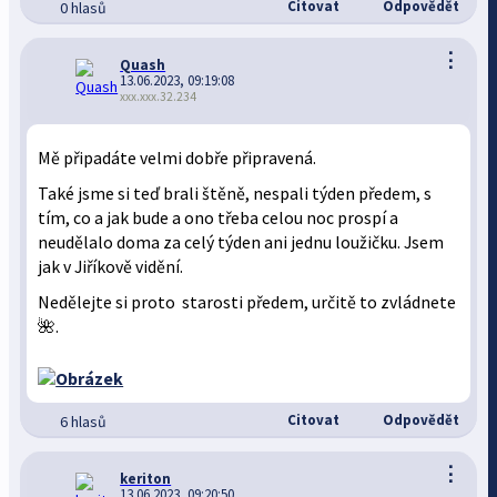
Citovat
Odpovědět
0 hlasů
⋮
Quash
13.06.2023, 09:19:08
xxx.xxx.32.234
Mě připadáte velmi dobře připravená.
Také jsme si teď brali štěně, nespali týden předem, s
tím, co a jak bude a ono třeba celou noc prospí a
neudělalo doma za celý týden ani jednu loužičku. Jsem
jak v Jiříkově vidění.
Nedělejte si proto starosti předem, určitě to zvládnete
🌺.
Citovat
Odpovědět
6 hlasů
⋮
keriton
13.06.2023, 09:20:50