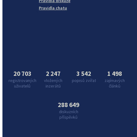
Pravidla diskuze
Pravidla chatu
20 703
2 247
3 542
1 498
registrovaných
vložených
popisů zvířat
zajímavých
uživatelů
inzerátů
článků
288 649
diskuzních
příspěvků