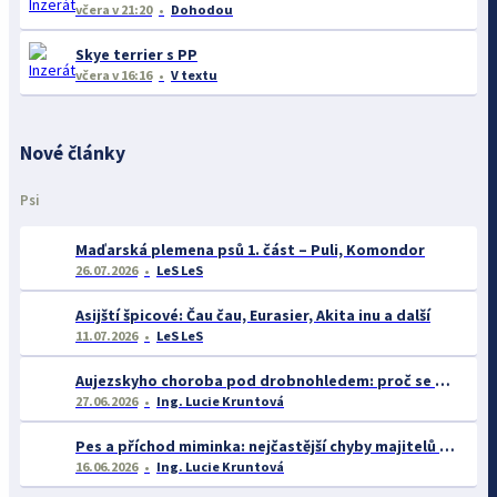
včera
v 21:20
Dohodou
Skye terrier s PP
včera
v 16:16
V textu
Nové články
Psi
Maďarská plemena psů 1. část – Puli, Komondor
26.07.2026
LeS LeS
Asijští špicové: Čau čau, Eurasier, Akita inu a další
11.07.2026
LeS LeS
Aujezskyho choroba pod drobnohledem: proč se o ní nyní mluví více než dříve
27.06.2026
Ing. Lucie Kruntová
Pes a příchod miminka: nejčastější chyby majitelů a jak se jim vyhnout
16.06.2026
Ing. Lucie Kruntová