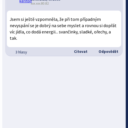
xxx.xxx.80.82
Jsem si ještě vzpomněla, že při tom případným
nevyspání se je dobrý na sebe myslet a rovnou si dopřát
víc jídla, co dodá energii... svančinky, sladké, ořechy, a
tak.
Citovat
Odpovědět
3 hlasy