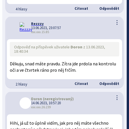
Citovat
Odpovědět
4 hlasy
⋮
Rezzzy
13.06.2023, 23:07:57
xxx.xxx.15.85
Odpověď na příspěvek uživatele
Doron
z 13.06.2023,
18:40:34
Děkuju, snad máte pravdu. Zítra jde prdola na kontrolu
oči a ve čtvrtek ráno pro něj frčím.
Citovat
Odpovědět
2 hlasy
⋮
Doron
(neregistrovaný)
14.06.2023, 10:57:20
xxx.xxx.26.239
Hihi, já už to úplně vidím, jak pro něj máte všechno