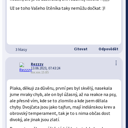
Už se toho Vašeho štěníka taky nemůžu dočkat :)!
Citovat
Odpovědět
3 hlasy
⋮
Rezzzy
13.06.2023, 07:43:24
xxx.xxx.15.85
Plaka, děkuji za důvěru, první pes byl skvělý, nasekala
jsme mraky chyb, ale on byl úžasný, až na reakce na psy,
ale přesně vím, kde se to zlomilo a kde jsem dělala
chyby. Dvojčata jsou jako tajfun, mají indiánskou krev a
obrovský temperament, tak je to s nima občas dost
divoký, ale jinak jsou zlatí.