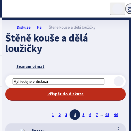
Diskuze
Psi
Štěně kouše a dělá loužičky
Štěně kouše a dělá
loužičky
Seznam témat
Přispět do diskuze
1
2
3
4
5
6
7
...
95
96
⋮
Rezzzy