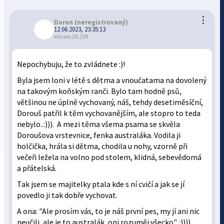
⋮
Doron
(neregistrovaný)
12.06.2023, 23:35:13
xxx.xxx.26.239
Nepochybuju, že to zvládnete :)!
Byla jsem loni v létě s dětma a vnoučatama na dovolený
na takovým koňským ranči. Bylo tam hodně psů,
většinou ne úplně vychovaný, náš, tehdy desetiměsíční,
Dorouš patřil k těm vychovanějším, ale stopro to teda
nebylo..:))). A mezi těma všema psama se skvěla
Doroušova vrstevnice, fenka australáka. Vodila ji
holčička, hrála si dětma, chodila u nohy, vzorně při
večeři ležela na volno pod stolem, klidná, sebevědomá
a přátelská.
Tak jsem se majitelky ptala kde s ní cvičí a jak se jí
povedlo ji tak dobře vychovat.
A ona: "Ale prosím vás, to je náš první pes, my jí ani nic
neučili, ale je to australák, oni rozuměj všecko". :)))).