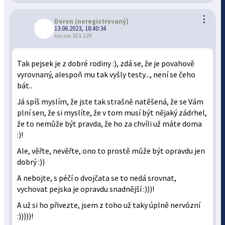
⋮
Doron
(neregistrovaný)
13.06.2023, 18:40:34
xxx.xxx.103.229
Tak pejsek je z dobré rodiny :), zdá se, že je povahově
vyrovnaný, alespoň mu tak vyšly testy..., není se čeho
bát..
Já spíš myslím, že jste tak strašně natěšená, že se Vám
plní sen, že si myslíte, že v tom musí být nějaký zádrhel,
že to nemůže být pravda, že ho za chvíli už máte doma
:)!
Ale, věřte, nevěřte, ono to prostě může být opravdu jen
dobrý :))
A nebojte, s péčí o dvojčata se to nedá srovnat,
vychovat pejska je opravdu snadnější :)))!
A už si ho přivezte, jsem z toho už taky úplně nervózní
:)))))!