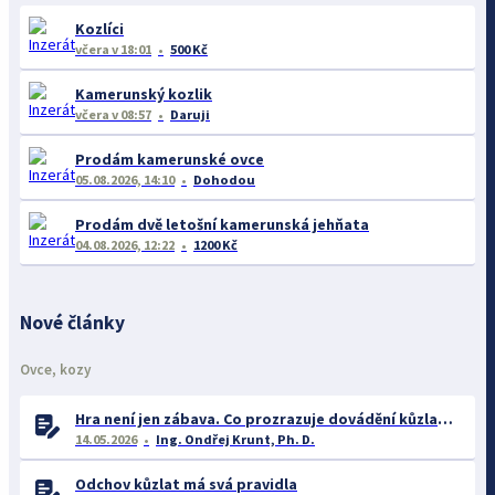
Kozlíci
včera
v 18:01
500 Kč
Kamerunský kozlik
včera
v 08:57
Daruji
Prodám kamerunské ovce
05.08.2026, 14:10
Dohodou
Prodám dvě letošní kamerunská jehňata
04.08.2026, 12:22
1200 Kč
Nové články
Ovce, kozy
Hra není jen zábava. Co prozrazuje dovádění kůzlat o jejich welfare?
14.05.2026
Ing. Ondřej Krunt, Ph. D.
Odchov kůzlat má svá pravidla