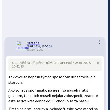
⋮
Horsana
06.01.2026, 10:54:06
xxx.xxx.17.202
»
Odpověď na příspěvek uživatele
Zrzavci
z 06.01.2026,
10:42:39
Tak ovce sa nepasu tymto sposobom desatrocia, ale
storocia.
Ako som uz spominala, na jesen sa museli vratit
gazdom, takze ich museli nejako zabezpecit, zeano. A
este sa dva krat denne dojili, chodilo sa za pasou.
Preto na prve lacauny a vychodofrizske ovce vsetci na