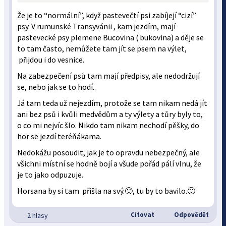
Že je to “normální”, když pastevečtí psi zabíjejí “cizí”
psy. V rumunské Transyvánii , kam jezdím, mají
pastevecké psy plemene Bucovina ( bukovina) a děje se
to tam často, nemůžete tam jít se psem na výlet,
přijdou i do vesnice.
Na zabezpečení psů tam mají předpisy, ale nedodržují
se, nebo jak se to hodí..
Já tam teda už nejezdím, protože se tam nikam nedá jít
ani bez psů i kvůli medvědům a ty výlety a tůry byly to,
o co mi nejvíc šlo. Nikdo tam nikam nechodí pěšky, do
hor se jezdí teréňákama.
Nedokážu posoudit, jak je to opravdu nebezpečný, ale
všichni místní se hodně bojí a všude pořád pálí vlnu, že
je to jako odpuzuje.
Horsana by si tam přišla na svý.🙂, tu by to bavilo.🙂
Citovat
Odpovědět
2 hlasy