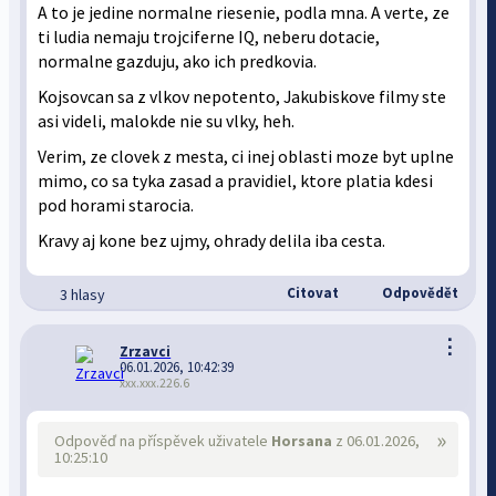
A to je jedine normalne riesenie, podla mna. A verte, ze
ti ludia nemaju trojciferne IQ, neberu dotacie,
normalne gazduju, ako ich predkovia.
Kojsovcan sa z vlkov nepotento, Jakubiskove filmy ste
asi videli, malokde nie su vlky, heh.
Verim, ze clovek z mesta, ci inej oblasti moze byt uplne
mimo, co sa tyka zasad a pravidiel, ktore platia kdesi
pod horami starocia.
Kravy aj kone bez ujmy, ohrady delila iba cesta.
Citovat
Odpovědět
3 hlasy
⋮
Zrzavci
06.01.2026, 10:42:39
xxx.xxx.226.6
»
Odpověď na příspěvek uživatele
Horsana
z 06.01.2026,
10:25:10