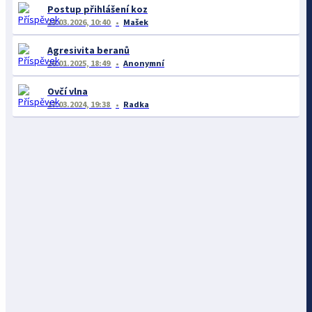
Postup přihlášení koz
23.03.2026, 10:40
Mašek
Agresivita beranů
26.01.2025, 18:49
Anonymní
Ovčí vlna
17.03.2024, 19:38
Radka