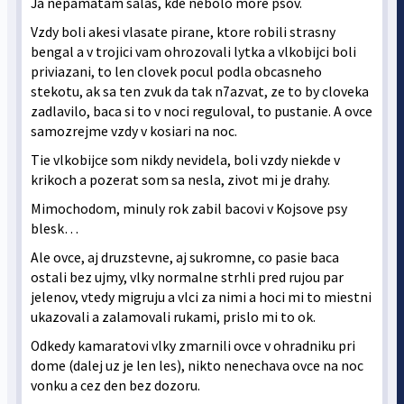
Ja nepamatam salas, kde nebolo more psov.
Vzdy boli akesi vlasate pirane, ktore robili strasny
bengal a v trojici vam ohrozovali lytka a vlkobijci boli
priviazani, to len clovek pocul podla obcasneho
stekotu, ak sa ten zvuk da tak n7azvat, ze to by cloveka
zadlavilo, baca si to v noci reguloval, to pustanie. A ovce
samozrejme vzdy v kosiari na noc.
Tie vlkobijce som nikdy nevidela, boli vzdy niekde v
krikoch a pozerat som sa nesla, zivot mi je drahy.
Mimochodom, minuly rok zabil bacovi v Kojsove psy
blesk…
Ale ovce, aj druzstevne, aj sukromne, co pasie baca
ostali bez ujmy, vlky normalne strhli pred rujou par
jelenov, vtedy migruju a vlci za nimi a hoci mi to miestni
ukazovali a zalamovali rukami, prislo mi to ok.
Odkedy kamaratovi vlky zmarnili ovce v ohradniku pri
dome (dalej uz je len les), nikto nenechava ovce na noc
vonku a cez den bez dozoru.