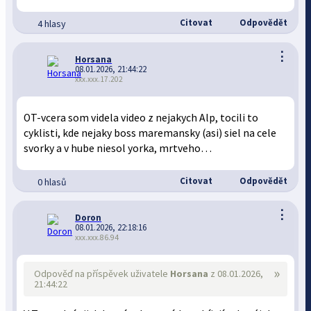
Citovat
Odpovědět
4 hlasy
⋮
Horsana
08.01.2026, 21:44:22
xxx.xxx.17.202
OT-vcera som videla video z nejakych Alp, tocili to
cyklisti, kde nejaky boss maremansky (asi) siel na cele
svorky a v hube niesol yorka, mrtveho…
Citovat
Odpovědět
0 hlasů
⋮
Doron
08.01.2026, 22:18:16
xxx.xxx.86.94
»
Odpověď na příspěvek uživatele
Horsana
z 08.01.2026,
21:44:22