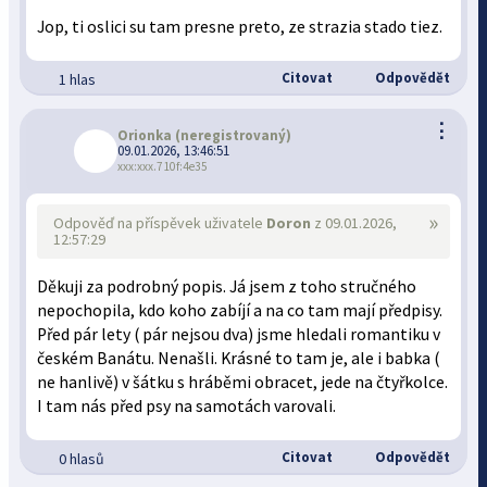
Jop, ti oslici su tam presne preto, ze strazia stado tiez.
Citovat
Odpovědět
1 hlas
⋮
Orionka
(neregistrovaný)
09.01.2026, 13:46:51
xxx:xxx.710f:4e35
»
Odpověď na příspěvek uživatele
Doron
z 09.01.2026,
12:57:29
Děkuji za podrobný popis. Já jsem z toho stručného
nepochopila, kdo koho zabíjí a na co tam mají předpisy.
Před pár lety ( pár nejsou dva) jsme hledali romantiku v
českém Banátu. Nenašli. Krásné to tam je, ale i babka (
ne hanlivě) v šátku s hráběmi obracet, jede na čtyřkolce.
I tam nás před psy na samotách varovali.
Citovat
Odpovědět
0 hlasů