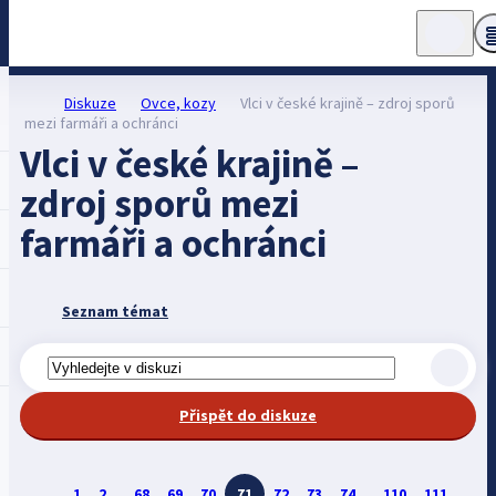
Diskuze
Ovce, kozy
Vlci v české krajině – zdroj sporů
mezi farmáři a ochránci
Vlci v české krajině –
zdroj sporů mezi
farmáři a ochránci
Seznam témat
Přispět do diskuze
1
2
...
68
69
70
71
72
73
74
...
110
111