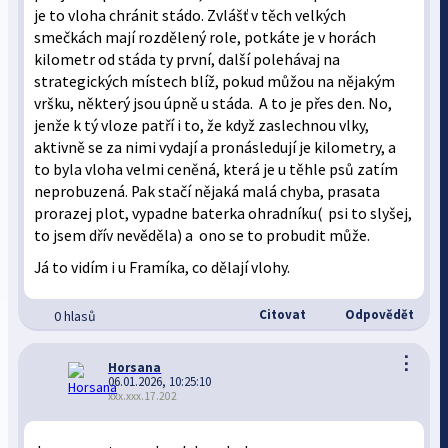
je to vloha chránit stádo. Zvlášť v těch velkých
smečkách mají rozdělený role, potkáte je v horách
kilometr od stáda ty první, další polehávaj na
strategických místech blíž, pokud můžou na nějakým
vršku, některý jsou úpně u stáda. A to je přes den. No,
jenže k tý vloze patří i to, že když zaslechnou vlky,
aktivně se za nimi vydají a pronásledují je kilometry, a
to byla vloha velmi ceněná, která je u těhle psů zatím
neprobuzená. Pak stačí nějaká malá chyba, prasata
prorazej plot, vypadne baterka ohradníku( psi to slyšej,
to jsem dřív nevěděla) a ono se to probudit může.
Já to vidím i u Framíka, co dělají vlohy.
Citovat
Odpovědět
0 hlasů
⋮
Horsana
06.01.2026, 10:25:10
xxx.xxx.17.202