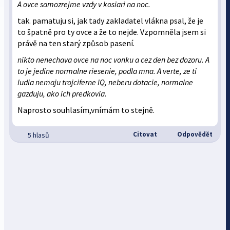
A ovce samozrejme vzdy v kosiari na noc.
tak. pamatuju si, jak tady zakladatel vlákna psal, že je
to špatně pro ty ovce a že to nejde. Vzpomněla jsem si
právě na ten starý způsob pasení.
nikto nenechava ovce na noc vonku a cez den bez dozoru. A
to je jedine normalne riesenie, podla mna. A verte, ze ti
ludia nemaju trojciferne IQ, neberu dotacie, normalne
gazduju, ako ich predkovia.
Naprosto souhlasím,vnímám to stejně.
Citovat
Odpovědět
5 hlasů