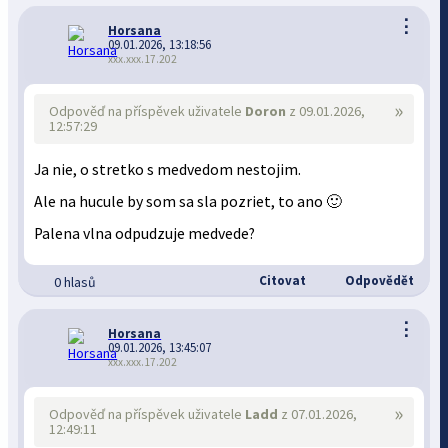
⋮
Horsana
09.01.2026, 13:18:56
xxx.xxx.17.202
»
Odpověď na příspěvek uživatele
Doron
z 09.01.2026,
12:57:29
Ja nie, o stretko s medvedom nestojim.
Ale na hucule by som sa sla pozriet, to ano 🙂
Palena vlna odpudzuje medvede?
Citovat
Odpovědět
0 hlasů
⋮
Horsana
09.01.2026, 13:45:07
xxx.xxx.17.202
»
Odpověď na příspěvek uživatele
Ladd
z 07.01.2026,
12:49:11