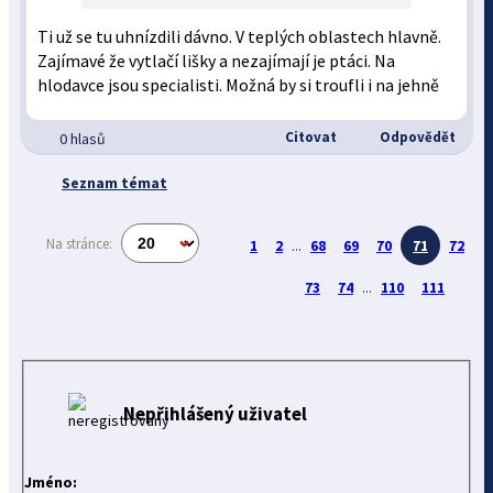
Ti už se tu uhnízdili dávno. V teplých oblastech hlavně.
Zajímavé že vytlačí lišky a nezajímají je ptáci. Na
hlodavce jsou specialisti. Možná by si troufli i na jehně
Citovat
Odpovědět
0 hlasů
Seznam témat
Na stránce:
1
2
...
68
69
70
71
72
73
74
...
110
111
Nepřihlášený uživatel
Jméno: