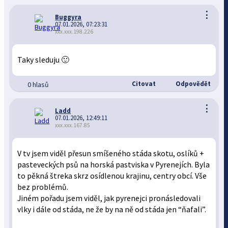
⋮
Buggyra
07.01.2026, 07:23:31
xxx.xxx.198.226
Taky sleduju 🙂
Citovat
Odpovědět
0 hlasů
⋮
Ladd
07.01.2026, 12:49:11
xxx.xxx.167.85
V tv jsem viděl přesun smíšeného stáda skotu, oslíků +
pasteveckých psů na horská pastviska v Pyrenejích. Byla
to pěkná štreka skrz osídlenou krajinu, centry obcí. Vše
bez problémů.
Jiném pořadu jsem viděl, jak pyrenejci pronásledovali
vlky i dále od stáda, ne že by na ně od stáda jen “ňafali”.