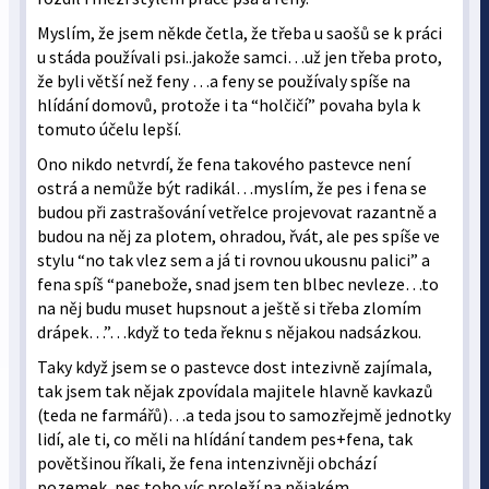
Myslím, že jsem někde četla, že třeba u saošů se k práci
u stáda používali psi..jakože samci…už jen třeba proto,
že byli větší než feny …a feny se používaly spíše na
hlídání domovů, protože i ta “holčičí” povaha byla k
tomuto účelu lepší.
Ono nikdo netvrdí, že fena takového pastevce není
ostrá a nemůže být radikál…myslím, že pes i fena se
budou při zastrašování vetřelce projevovat razantně a
budou na něj za plotem, ohradou, řvát, ale pes spíše ve
stylu “no tak vlez sem a já ti rovnou ukousnu palici” a
fena spíš “panebože, snad jsem ten blbec nevleze…to
na něj budu muset hupsnout a ještě si třeba zlomím
drápek…”…když to teda řeknu s nějakou nadsázkou.
Taky když jsem se o pastevce dost intezivně zajímala,
tak jsem tak nějak zpovídala majitele hlavně kavkazů
(teda ne farmářů)…a teda jsou to samozřejmě jednotky
lidí, ale ti, co měli na hlídání tandem pes+fena, tak
povětšinou říkali, že fena intenzivněji obchází
pozemek, pes toho víc proleží na nějakém