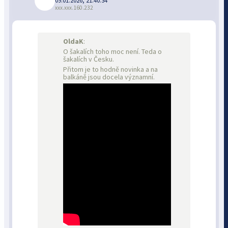
09.01.2026, 21:40:34
xxx.xxx.160.232
OldaK
:
O šakalích toho moc není. Teda o
šakalích v Česku.
Přitom je to hodně novinka a na
balkáně jsou docela významní.