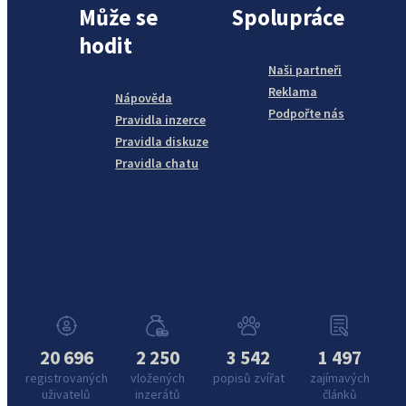
Může se
Spolupráce
hodit
Naši partneři
Reklama
Nápověda
Podpořte nás
Pravidla inzerce
Pravidla diskuze
Pravidla chatu
20 696
2 250
3 542
1 497
registrovaných
vložených
popisů zvířat
zajímavých
uživatelů
inzerátů
článků