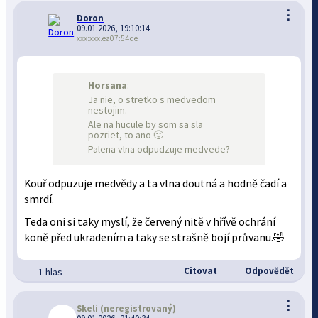
⋮
Doron
09.01.2026, 19:10:14
xxx:xxx.ea07:54de
Horsana
:
Ja nie, o stretko s medvedom
nestojim.
Ale na hucule by som sa sla
pozriet, to ano 🙂
Palena vlna odpudzuje medvede?
Kouř odpuzuje medvědy a ta vlna doutná a hodně čadí a
smrdí.
Teda oni si taky myslí, že červený nitě v hřívě ochrání
koně před ukradením a taky se strašně bojí průvanu.🤣
Citovat
Odpovědět
1 hlas
⋮
Skeli
(neregistrovaný)