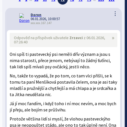
⋮
Doron
06.01.2026, 10:00:57
xxx.xxx.167.147
»
Odpověď na příspěvek uživatele
Zrzavci
z 06.01.2026,
07:26:40
Oni spíš ti pastevecký psi neměli dřív význam a jsou s
nima starosti, přece jenom, nebývají to žádný ťuťínci,
tak lidi spíš mívali psy ovčácký, jestli něco.
No, takže to vypadá, že po tom, co tam vlci přišli, se k
tomu ta paní Menšíková postavila čelem, ona je asi taky
mladší a pružnější a chytřejší a má chlapa a je srdcařka a
ta Jitka neudělala nic.
Já jí moc fandím, i když toho i ní moc nevím, a moc bych
jí přeju, ale bojím se průšvihu.
Protože většina lidí si myslí, že vlohou pasteveckýho
psa je neopouštet stádo, ale ono to tak úplně není. Ona