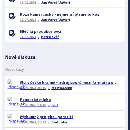
18.01.2025
Jan Vorel (JaVor)
Koza kamerunská - nejmenší plemeno koz
13.07.2024
Jan Vorel (JaVor)
Mléčná produkce ovcí
11.07.2024
Petr Kovář
Nové diskuze
Ovce, kozy
Vlci v české krajině – zdroj sporů mezi farmáři a ochránci
08.09.2023, 08:16
mastnacekk
Panenské mléko
28.06.2026, 14:16
Ivus
Výzkumný projekt - paraziti
22.10.2024, 20:32
Bodlinka