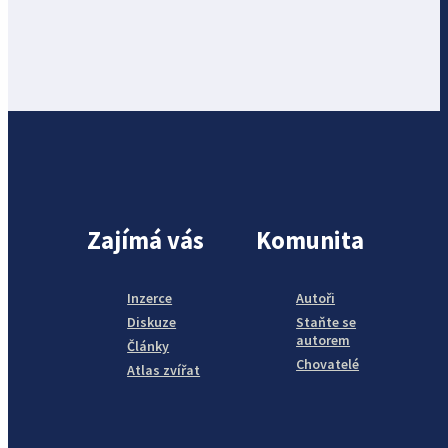
Zajímá vás
Komunita
Inzerce
Autoři
Diskuze
Staňte se
autorem
Články
Chovatelé
Atlas zvířat