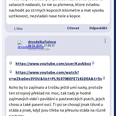
salasoch nadavali, to nie su plemena, ktore zvladnu
nachodit po strmych kopcoch kilometre a mat vysoku
uzitkovost, nezvladali nase hole a kopce.
Citovat
Odpovědět
1 hlas
⋮
drvodelkafialova
06.01.2026, 17:40:37
xxx:xxx.116a:bf8e
https://www.youtube.com/user/Kavkboz
https://www.youtube.com/watch?
v=wZkqGev3YOU&list=PL91070BEFE7161DEA&t=5s
Koho by to zajímalo a trošku ještě umí rusky, protože
ten strojový překlad nic moc, tak tady je hodně
zajímavých videí i povídání o pasteveckých psech, jejich
chovu a také pasení ovcí. Ti psi se chovají jinak těsně u
stáda a jinak, když jsou třeba na přesunu stáda na různé
pastviny.