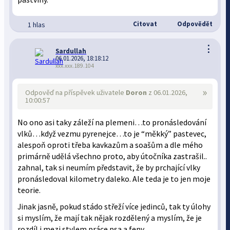
Citovat
Odpovědět
1 hlas
⋮
Sardullah
06.01.2026, 18:18:12
xxx.xxx.189.104
»
Odpověď na příspěvek uživatele
Doron
z 06.01.2026,
10:00:57
No ono asi taky záleží na plemeni…to pronásledování
vlků…když vezmu pyrenejce…to je “měkký” pastevec,
alespoň oproti třeba kavkazům a soašům a dle mého
primárně udělá všechno proto, aby útočníka zastrašil..
zahnal, tak si neumím představit, že by prchající vlky
pronásledoval kilometry daleko. Ale teda je to jen moje
teorie.
Jinak jasně, pokud stádo střeží více jedinců, tak ty úlohy
si myslím, že mají tak nějak rozdělený a myslím, že je
rozdíl i mezi stylem práce psa a feny.