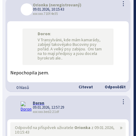
⋮
Orionka
(neregistrovaný)
09.01.2026, 10:15:43
xxx:xxx.710f:4e35
Doron
:
V Transylvánii, kde mám kamarády,
zabíjejí takovéjako Bucoviny psy
pořád. A velký psy zabijou. Oni tam
na to mají předpisy a jsou docela
byrokrati ale..
Nepochopila jsem.
Citovat
Odpovědět
0 hlasů
⋮
Doron
09.01.2026, 12:57:29
xxx:xxx.bed2:21df
»
Odpověď na příspěvek uživatele
Orionka
z 09.01.2026,
10:15:43