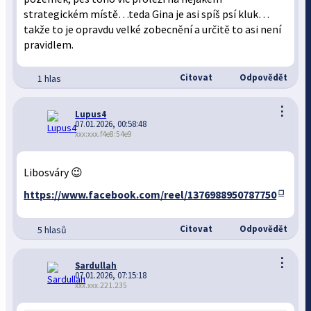
strategickém místě…teda Gina je asi spíš psí kluk…
takže to je opravdu velké zobecnění a určitě to asi není
pravidlem.
Citovat
Odpovědět
1 hlas
⋮
Lupus4
07.01.2026, 00:58:48
xxx:xxx.f4e8:54e9
Libosváry 😉
https://www.facebook.com/reel/1376988950787750
Citovat
Odpovědět
5 hlasů
⋮
Sardullah
07.01.2026, 07:15:18
xxx.xxx.221.235