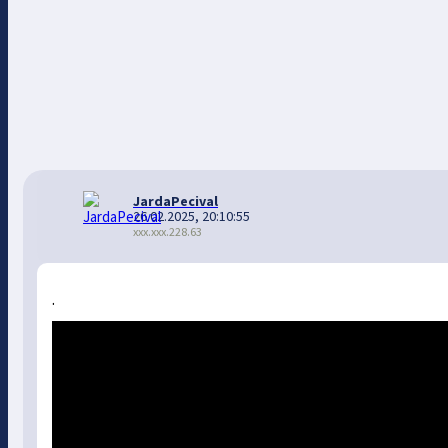
JardaPecival
26.02.2025, 20:10:55
xxx.xxx.228.63
.