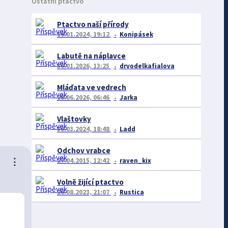
Ostatní ptactvo
Ptactvo naší přírody
19.01.2024, 19:12
Konipásek
Labutě na náplavce
30.01.2026, 13:25
drvodelkafialova
Mláďata ve vedrech
28.06.2026, 06:46
Jarka
Vlaštovky
30.03.2024, 18:48
Ladd
Odchov vrabce
⋮
27.04.2015, 12:42
raven_kix
Volně žijící ptactvo
20.08.2023, 21:07
Rustica