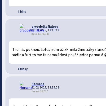
1 hlas
drvodelkafialova
21.02.2025, 13:10:13
xxx.xxx.171.143
Ti u nás puknou. Letos jsem už zkrmila 2metráky slunečn
sádla a furt to řve že nemají dost pakáž jedna pernat á 
4 hlasy
Horsana
21.02.2025, 13:15:52
xxx.xxx.18.217