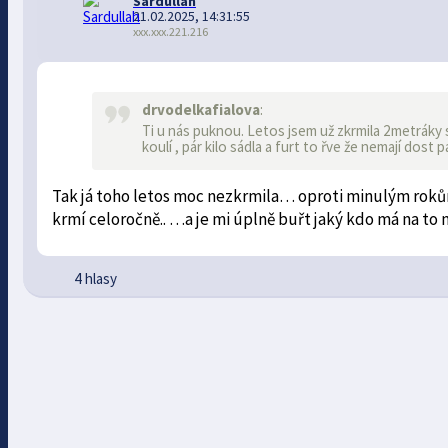
Sardullah
21.02.2025, 14:31:55
xxx.xxx.221.216
drvodelkafialova
:
Ti u nás puknou. Letos jsem už zkrmila 2metráky 
koulí , pár kilo sádla a furt to řve že nemají dost
Tak já toho letos moc nezkrmila… oproti minulým roků
krmí celoročně.. …a je mi úplně buřt jaký kdo má na to n
4 hlasy