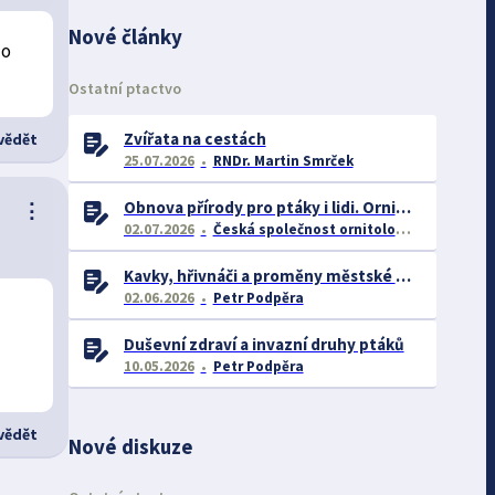
Nové články
lo
Ostatní ptactvo
Zvířata na cestách
ědět
25.07.2026
RNDr. Martin Smrček
Obnova přírody pro ptáky i lidi. Ornitologové zahájili důležitý projekt pro rozvoj Střimické výsypky
⋮
02.07.2026
Česká společnost ornitologická (ČSO)
Kavky, hřivnáči a proměny městské přírody
02.06.2026
Petr Podpěra
Duševní zdraví a invazní druhy ptáků
10.05.2026
Petr Podpěra
ědět
Nové diskuze