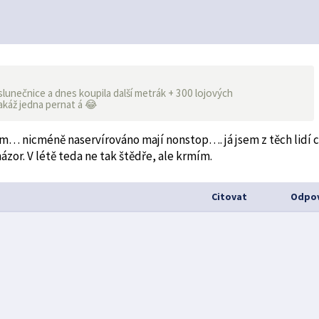
slunečnice a dnes koupila další metrák + 300 lojových
 pakáž jedna pernat á 😂
m… nicméně naservírováno mají nonstop…. já jsem z těch lidí 
ázor. V létě teda ne tak štědře, ale krmím.
Citovat
Odpov