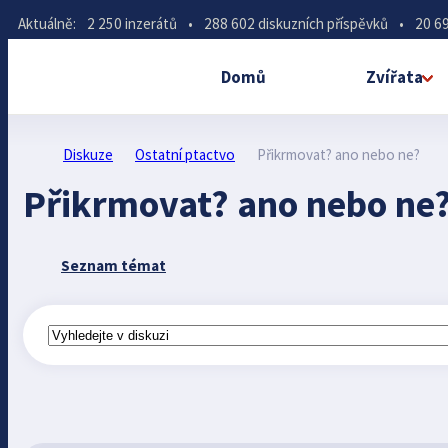
Aktuálně:
2 250 inzerátů
•
288 602 diskuzních příspěvků
•
20 69
Domů
Zvířata
Diskuze
Ostatní ptactvo
Přikrmovat? ano nebo ne?
Přikrmovat? ano nebo ne
Seznam témat