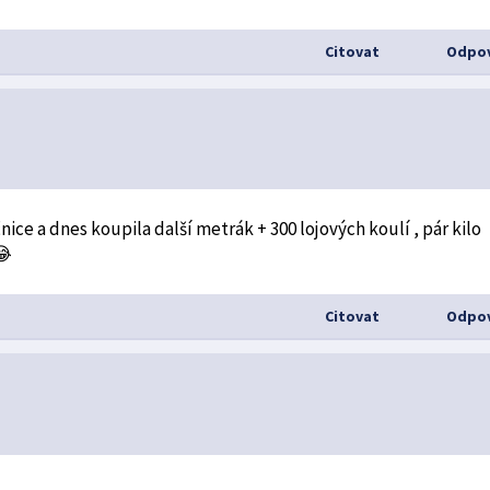
Citovat
Odpov
ice a dnes koupila další metrák + 300 lojových koulí , pár kilo
😂
Citovat
Odpov