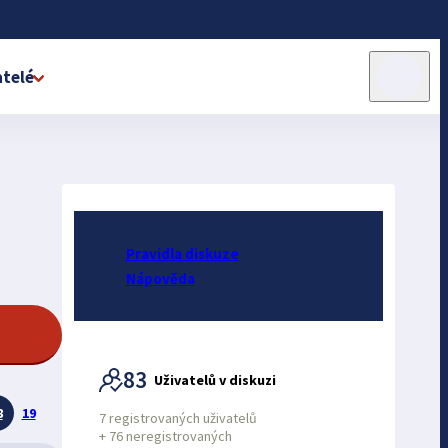
telé
Pravidla diskuze
Nápověda
83
Uživatelů v diskuzi
8
19
7 registrovaných uživatelů
+
76 neregistrovaných