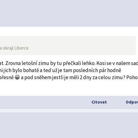
a okraji Liberce
tat. Zrovna letošní zimu by tu přečkali lehko. Kosi se v našem sa
i jich bylo bohatě a teď už je tam posledních pár hodně
přesně 😀 a pod sněhem jestli je měli 2 dny za celou zimu? Poh
Citovat
Odpov