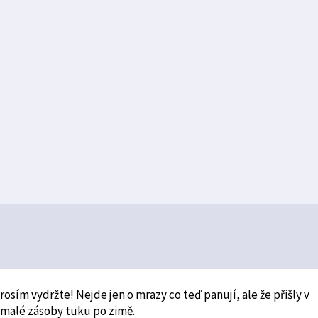
sím vydržte! Nejde jen o mrazy co teď panují, ale že přišly v
 malé zásoby tuku po zimě.