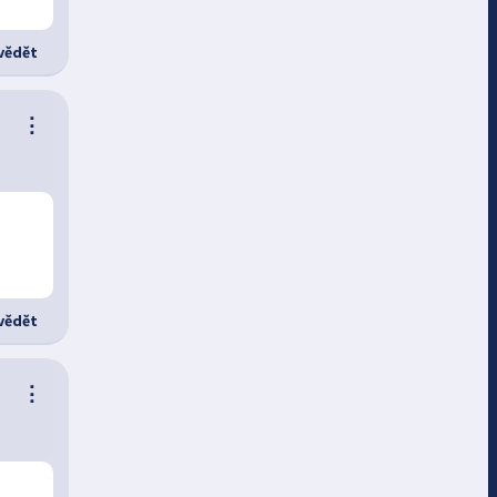
ědět
⋮
ědět
⋮