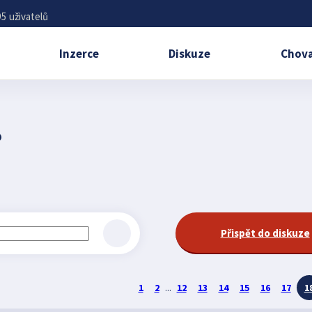
5 uživatelů
Inzerce
Diskuze
Chova
?
Přispět do diskuze
1
2
...
12
13
14
15
16
17
1