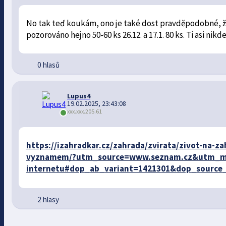
No tak teď koukám, ono je také dost pravděpodobné, že
pozorováno hejno 50-60 ks 26.12. a 17.1. 80 ks. Ti asi nikde
0 hlasů
Lupus4
19.02.2025, 23:43:08
xxx.xxx.205.61
https://izahradkar.cz/zahrada/zvirata/zivot-na-
vyznamem/?utm_source=www.seznam.cz&utm_m
internetu#dop_ab_variant=1421301&dop_source
2 hlasy