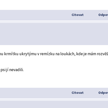
Citovat
Odpov
ýmu krmítku ukrytýmu v remízku na loukách, kde je mám rozvě
i jí nevadili.
Citovat
Odpov