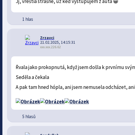
Jj, vreštia strašne, uz keď vystupujem z auta 😀
1 hlas
Zrzavci
21.02.2025, 14:15:31
xxx.xxx.226.62
Řvala jako prokopnutá, když jsem došla k prvnímu sv
Seděla a čekala
A pak tam hned hópla, ani jsem nemusela odcházet, ani ps
5 hlasů