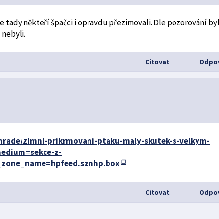
 tady někteří špačci i opravdu přezimovali. Dle pozorování by
 nebyli.
Citovat
Odpov
zahrade/zimni-prikrmovani-ptaku-maly-skutek-s-velkym-
edium=sekce-z-
_zone_name=hpfeed.sznhp.box
Citovat
Odpov