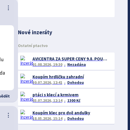
⋮
Nové inzeráty
Ostatní ptactvo
AVICENTRA ZA SUPER CENY 9.8. POUZE V PŘEROVĚ.9.8.
du
01.08.2026, 19:30
Nezadána
oda
Koupím hrdličku zahradní
30.07.2026, 12:41
Dohodou
ptáci s klecí a krmivem
ědět
03.07.2026, 12:14
1300 Kč
Koupím klec pro dvě andulky
⋮
18.05.2026, 15:14
Dohodou