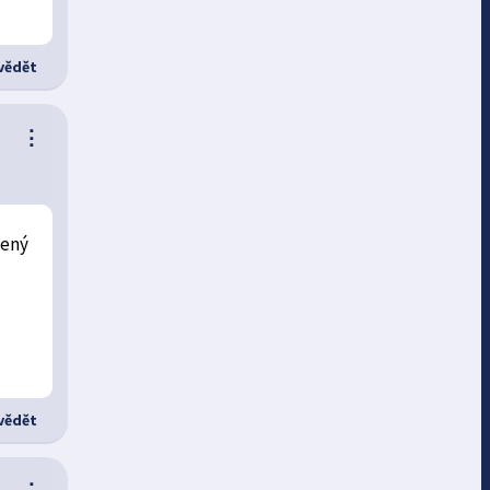
ědět
⋮
šený
ědět