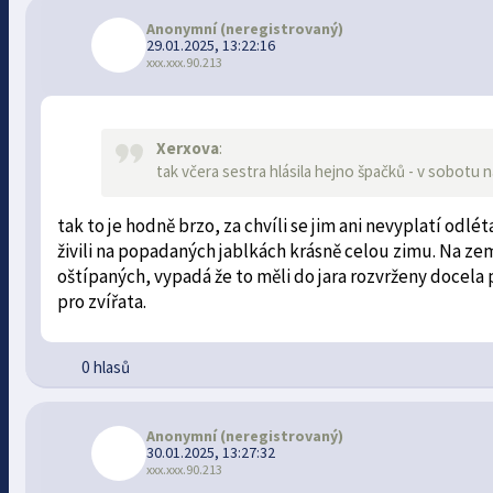
Anonymní
(neregistrovaný)
29.01.2025, 13:22:16
xxx.xxx.90.213
Xerxova
:
tak včera sestra hlásila hejno špačků - v sobotu n
tak to je hodně brzo, za chvíli se jim ani nevyplatí odlé
živili na popadaných jablkách krásně celou zimu. Na zem
oštípaných, vypadá že to měli do jara rozvrženy docela 
pro zvířata.
0 hlasů
Anonymní
(neregistrovaný)
30.01.2025, 13:27:32
xxx.xxx.90.213