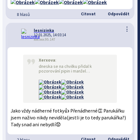
Citovat
Odpovědět
8 hlasů
⋮
lesnizinka
12.01.2025, 14:03:14
xxx.xxx.95.147
Xerxova
:
dneska se na chvilku přidal k
pozorování pipin i manžel…
Jako vždy nádherné fotky👍 Přenádherné👏 Parukářku
jsem naživo nikdy neviděla(jestli je to tedy parukářka?)
Tady snad ani nebydlí😟
Citovat
Odpovědět
2 hlasy