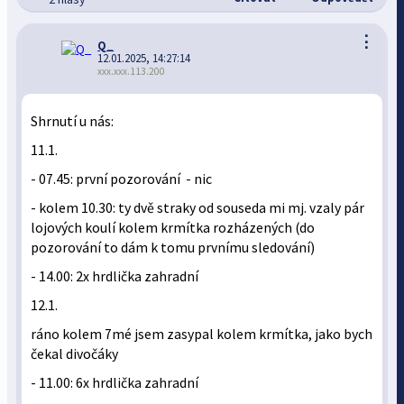
⋮
Q_
12.01.2025, 14:27:14
xxx.xxx.113.200
Shrnutí u nás:
11.1.
- 07.45: první pozorování - nic
- kolem 10.30: ty dvě straky od souseda mi mj. vzaly pár
lojových koulí kolem krmítka rozházených (do
pozorování to dám k tomu prvnímu sledování)
- 14.00: 2x hrdlička zahradní
12.1.
ráno kolem 7mé jsem zasypal kolem krmítka, jako bych
čekal divočáky
- 11.00: 6x hrdlička zahradní