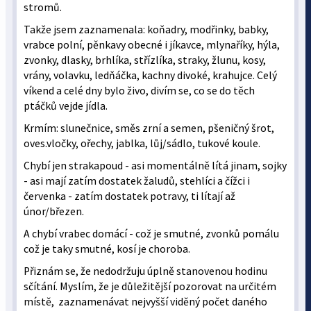
stromů.
Takže jsem zaznamenala: koňadry, modřinky, babky,
vrabce polní, pěnkavy obecné i jíkavce, mlynaříky, hýla,
zvonky, dlasky, brhlíka, střízlíka, straky, žlunu, kosy,
vrány, volavku, ledňáčka, kachny divoké, krahujce. Celý
víkend a celé dny bylo živo, divím se, co se do těch
ptáčků vejde jídla.
Krmím: slunečnice, směs zrní a semen, pšeničný šrot,
oves.vločky, ořechy, jablka, lůj/sádlo, tukové koule.
Chybí jen strakapoud - asi momentálně lítá jinam, sojky
- asi mají zatím dostatek žaludů, stehlíci a čížci i
červenka - zatím dostatek potravy, ti lítají až
únor/březen.
A chybí vrabec domácí - což je smutné, zvonků pomálu
což je taky smutné, kosí je choroba.
Přiznám se, že nedodržuju úplně stanovenou hodinu
sčítání. Myslím, že je důležitější pozorovat na určitém
místě, zaznamenávat nejvyšší viděný počet daného