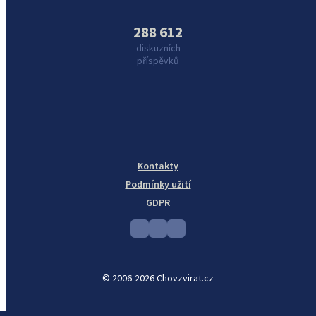
288 612
diskuzních
příspěvků
Kontakty
Podmínky užití
GDPR
© 2006-2026 Chovzvirat.cz