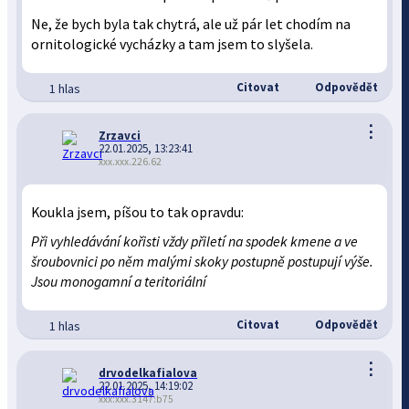
Ne, že bych byla tak chytrá, ale už pár let chodím na
ornitologické vycházky a tam jsem to slyšela.
Citovat
Odpovědět
1 hlas
⋮
Zrzavci
22.01.2025, 13:23:41
xxx.xxx.226.62
Koukla jsem, píšou to tak opravdu:
Při vyhledávání kořisti vždy přiletí na spodek kmene a ve
šroubovnici po něm malými skoky postupně postupují výše.
Jsou monogamní a teritoriální
Citovat
Odpovědět
1 hlas
⋮
drvodelkafialova
22.01.2025, 14:19:02
xxx:xxx.3147:b75