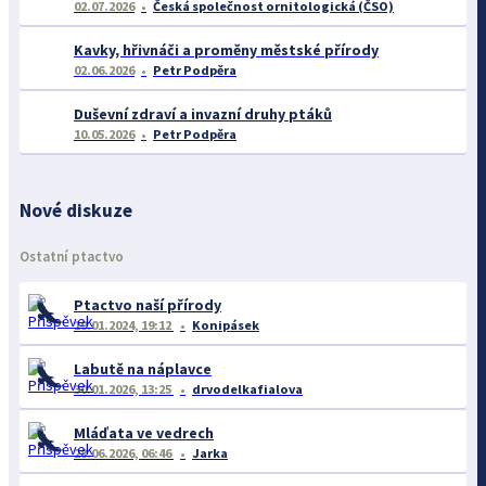
02.07.2026
Česká společnost ornitologická (ČSO)
Kavky, hřivnáči a proměny městské přírody
02.06.2026
Petr Podpěra
Duševní zdraví a invazní druhy ptáků
10.05.2026
Petr Podpěra
Nové diskuze
Ostatní ptactvo
Ptactvo naší přírody
19.01.2024, 19:12
Konipásek
Labutě na náplavce
30.01.2026, 13:25
drvodelkafialova
Mláďata ve vedrech
28.06.2026, 06:46
Jarka