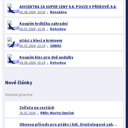
AVICENTRA ZA SUPER CENY 9.8. POUZE V PŘEROVĚ.9.8.
01.08.2026, 19:30
Nezadána
Koupím hrdličku zahradní
30.07.2026, 12:41
Dohodou
ptáci s klecí a krmivem
03.07.2026, 12:14
1300 Kč
Koupím klec pro dvě andulky
18.05.2026, 15:14
Dohodou
Nové články
Ostatní ptactvo
Zvířata na cestách
25.07.2026
RNDr. Martin Smrček
Obnova přírody pro ptáky i lidi. Ornitologové zahájili důležitý projekt pro rozvoj Střimické výsypky