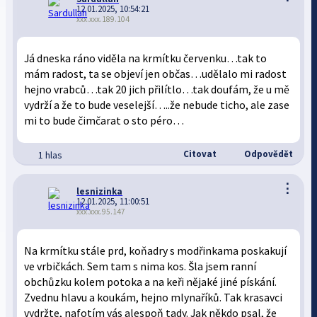
12.01.2025, 10:54:21
xxx.xxx.189.104
Já dneska ráno viděla na krmítku červenku…tak to
mám radost, ta se objeví jen občas…udělalo mi radost
hejno vrabců…tak 20 jich přilítlo…tak doufám, že u mě
vydrží a že to bude veselejší…..že nebude ticho, ale zase
mi to bude čimčarat o sto péro…
Citovat
Odpovědět
1 hlas
⋮
lesnizinka
12.01.2025, 11:00:51
xxx.xxx.95.147
Na krmítku stále prd, koňadry s modřinkama poskakují
ve vrbičkách. Sem tam s nima kos. Šla jsem ranní
obchůzku kolem potoka a na keři nějaké jiné pískání.
Zvednu hlavu a koukám, hejno mlynaříků. Tak krasavci
vydržte, nafotím vás alespoň tady. Jak někdo psal, že