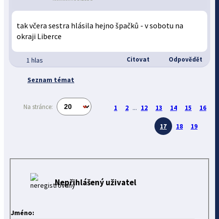
tak včera sestra hlásila hejno špačků - v sobotu na
okraji Liberce
Citovat
Odpovědět
1 hlas
Seznam témat
Na stránce:
1
2
...
12
13
14
15
16
17
18
19
Nepřihlášený uživatel
Jméno: