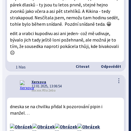
párek dlasků - ty jsou tu letos prvně, stejné hejno
zvonků jako včera a asi pět stehlíků. A Kikina - tedy
strakapoud. Nesčítala jsem, nemožu tam hodinu sedět,
tohle bylo během snídaně. Pozdní snídaně teda. 😀
edit a vrabci kupodivu asi ani jeden- což mě udivuje,
bývalo jich tady ještě loni požehnaně, ale možná je to
tím, že sousedka naproti pokácela thůji, kde bivakovali
☹️
Citovat
Odpovědět
1 hlas
⋮
Xerxova
12.01.2025, 13:06:54
xxx:xxx.ff0a:2eba
dneska se na chvilku přidal k pozorování pipin i
manžel…