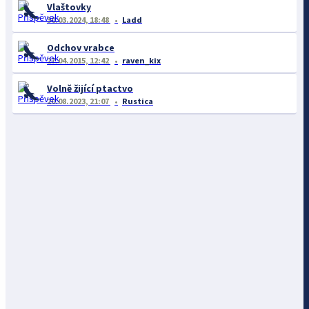
Vlaštovky
30.03.2024, 18:48
Ladd
Odchov vrabce
27.04.2015, 12:42
raven_kix
Volně žijící ptactvo
20.08.2023, 21:07
Rustica