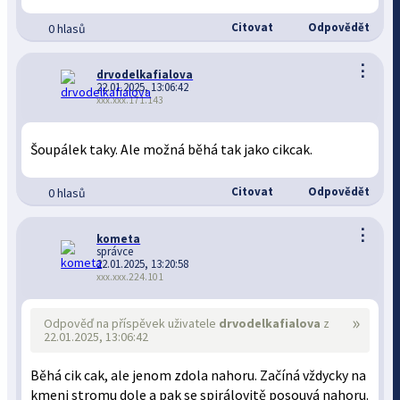
Citovat
Odpovědět
0 hlasů
⋮
drvodelkafialova
22.01.2025, 13:06:42
xxx.xxx.171.143
Šoupálek taky. Ale možná běhá tak jako cikcak.
Citovat
Odpovědět
0 hlasů
⋮
kometa
správce
22.01.2025, 13:20:58
xxx.xxx.224.101
»
Odpověď na příspěvek uživatele
drvodelkafialova
z
22.01.2025, 13:06:42
Běhá cik cak, ale jenom zdola nahoru. Začíná vždycky na
kmeni stromu dole a pak se spirálovitě posouvá nahoru.