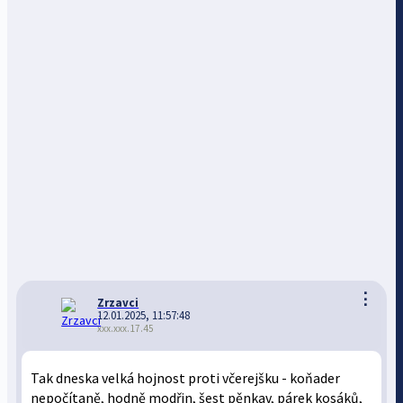
⋮
Zrzavci
12.01.2025, 11:57:48
xxx.xxx.17.45
Tak dneska velká hojnost proti včerejšku - koňader
nepočítaně, hodně modřin, šest pěnkav, párek kosáků,