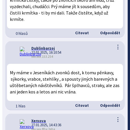
krmítka čistěji, takže po zvoncích skoro ani vidu, ti už
vyzdechali, chudáčci. Prý máme jít k sousedům, aby
čistili krmítka - ti by mi dali. Takže čistěte, když už
krmíte.
Citovat
Odpovědět
0 hlasů
⋮
Dublinbarzoj
22.01.2025, 16:10:54
xxx.xxx.153.254
My máme v Jeseníkách zvonků dost, k tomu pěnkavy,
sýkorky, vrabce, stehlíky , a spousty jiných barevných a
uštěbetaných návštěvníků. Pár šplhavců, straky, ale zas
ani jeden kos a letos ani nic vrána.
Citovat
Odpovědět
1 hlas
⋮
Xerxova
27.01.2025, 14:43:36
xxx:xxx.ff0a:2eba