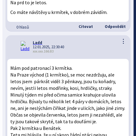
Na prd to je letos.
Co máte návštěvy u krmítek, v dobrém závidím.
Citovat
Odpovědět
0 hlasů
⋮
Ladd
12.01.2025, 22:30:40
xxx.xxx.166.83
Mám pod patronací 3 krmítka.
Na Praze východ (1 krmítko), se moc nezdržuju, ale
letos jsem párkrát viděl 3 pěnkavy, jsou tu koňadry,
nevím, jestli letos modřinky, kosi, hrdličky, straky.
Minulý týden mi před očima samice krahujce ulovila
hrdličku. Bývaly tu několik let 4 páry v domácích, letos
ne, ani je neslýchám čiřikat jinde v ulicích, jako jiné zimy.
Občas se objevila červenka, letos jsem ji nezahlédl, ale
ty jsou takové skryté, tak ta tu doufámi je.
Pak 2 krmítka u Benátek.
Teta mi hlásila, že u ní skoro žádní ptáci nejsou.