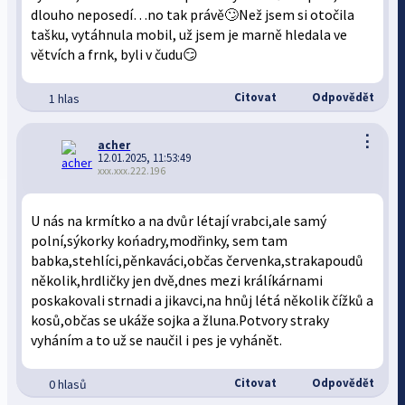
dlouho neposedí…no tak právě🙄Než jsem si otočila
tašku, vytáhnula mobil, už jsem je marně hledala ve
větvích a frnk, byli v čudu😏
Citovat
Odpovědět
1 hlas
⋮
acher
12.01.2025, 11:53:49
xxx.xxx.222.196
U nás na krmítko a na dvůr létají vrabci,ale samý
polní,sýkorky końadry,modřinky, sem tam
babka,stehlíci,pěnkaváci,občas červenka,strakapoudů
několik,hrdličky jen dvě,dnes mezi králíkárnami
poskakovali strnadi a jikavci,na hnůj létá několik čížků a
kosů,občas se ukáže sojka a žluna.Potvory straky
vyháním a to už se naučil i pes je vyhánět.
Citovat
Odpovědět
0 hlasů