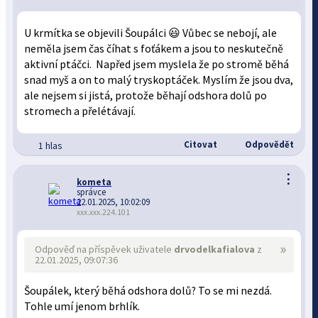
U krmítka se objevili Šoupálci 😃 Vůbec se nebojí, ale
neměla jsem čas číhat s foťákem a jsou to neskutečně
aktivní ptáčci. Napřed jsem myslela že po stromě běhá
snad myš a on to malý tryskoptáček. Myslím že jsou dva,
ale nejsem si jistá, protože běhají odshora dolů po
stromech a přelétávají.
Citovat
Odpovědět
1 hlas
⋮
kometa
správce
22.01.2025, 10:02:09
xxx.xxx.224.101
»
Odpověď na příspěvek uživatele
drvodelkafialova
z
22.01.2025, 09:07:36
Šoupálek, který běhá odshora dolů? To se mi nezdá.
Tohle umí jenom brhlík.