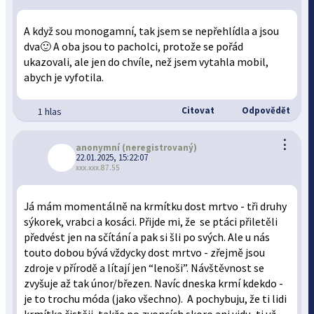
A když sou monogamní, tak jsem se nepřehlídla a jsou
dva🙂 A oba jsou to pacholci, protože se pořád
ukazovali, ale jen do chvíle, než jsem vytahla mobil,
abych je vyfotila.
Citovat
Odpovědět
1 hlas
⋮
anonymní
(neregistrovaný)
22.01.2025, 15:22:07
xxx.xxx.87.55
Já mám momentálně na krmítku dost mrtvo - tři druhy
sýkorek, vrabci a kosáci. Přijde mi, že se ptáci přiletěli
předvést jen na sčítání a pak si šli po svých. Ale u nás
touto dobou bývá vždycky dost mrtvo - zřejmě jsou
zdroje v přírodě a lítají jen “lenoši”. Návštěvnost se
zvyšuje až tak únor/březen. Navíc dneska krmí kdekdo -
je to trochu móda (jako všechno). A pochybuju, že ti lidi