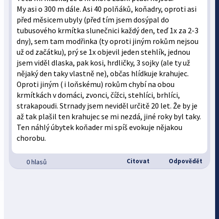
My asi o 300 m dále. Asi 40 polňáků, koňadry, oproti asi
před měsicem ubyly (před tím jsem dosýpal do
tubusového krmítka slunečnici každý den, teď 1x za 2-3
dny), sem tam modřinka (ty oproti jiným rokům nejsou
už od začátku), prý se 1x objevil jeden stehlík, jednou
jsem viděl dlaska, pak kosi, hrdličky, 3 sojky (ale ty už
nějaký den taky vlastně ne), občas hlídkuje krahujec.
Oproti jiným ( i loňskému) rokům chybí na obou
krmítkách v domáci, zvonci, čížci, stehlíci, brhlíci,
strakapoudi. Strnady jsem neviděl určitě 20 let. Že by je
až tak plašil ten krahujec se mi nezdá, jiné roky byl taky.
Ten náhlý úbytek koňader mi spíš evokuje nějakou
chorobu.
Citovat
Odpovědět
0 hlasů