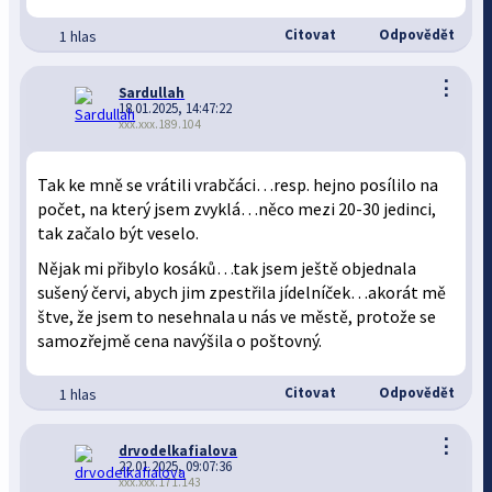
Citovat
Odpovědět
1 hlas
⋮
Sardullah
18.01.2025, 14:47:22
xxx.xxx.189.104
Tak ke mně se vrátili vrabčáci…resp. hejno posílilo na
počet, na který jsem zvyklá…něco mezi 20-30 jedinci,
tak začalo být veselo.
Nějak mi přibylo kosáků…tak jsem ještě objednala
sušený červi, abych jim zpestřila jídelníček…akorát mě
štve, že jsem to nesehnala u nás ve městě, protože se
samozřejmě cena navýšila o poštovný.
Citovat
Odpovědět
1 hlas
⋮
drvodelkafialova
22.01.2025, 09:07:36
xxx.xxx.171.143