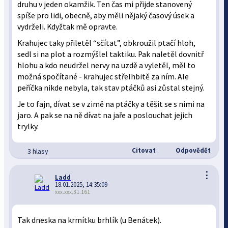
druhu v jeden okamžik. Ten čas mi přijde stanovený
spíše pro lidi, obecně, aby měli nějaký časový úsek a
vydrželi. Kdyžtak mě opravte.
Krahujec taky přiletěl “sčítat”, obkroužil ptačí hloh,
sedl si na plot a rozmýšlel taktiku. Pak naletěl dovnitř
hlohu a kdo neudržel nervy na uzdě a vyletěl, měl to
možná spočítané - krahujec střelhbitě za ním. Ale
peříčka nikde nebyla, tak stav ptáčků asi zůstal stejný.
Je to fajn, dívat se v zimě na ptáčky a těšit se s nimi na
jaro. A pak se na ně dívat na jaře a poslouchat jejich
trylky.
Citovat
Odpovědět
3 hlasy
⋮
Ladd
18.01.2025, 14:35:09
xxx.xxx.31.161
Tak dneska na krmítku brhlík (u Benátek).