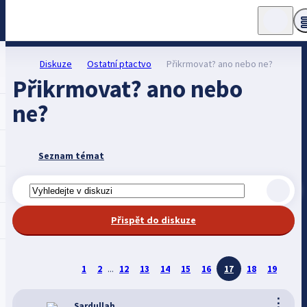
Diskuze
Ostatní ptactvo
Přikrmovat? ano nebo ne?
Přikrmovat? ano nebo
ne?
Seznam témat
Přispět do diskuze
1
2
...
12
13
14
15
16
17
18
19
⋮
Sardullah