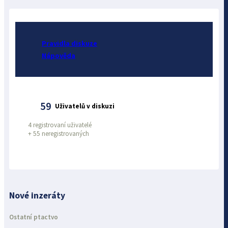
Pravidla diskuze
Nápověda
59
Uživatelů v diskuzi
4 registrovaní uživatelé
+
55 neregistrovaných
Nové inzeráty
Ostatní ptactvo