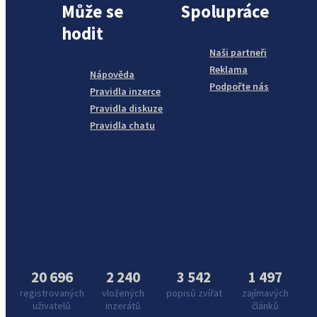
Může se
Spolupráce
hodit
Naši partneři
Reklama
Nápověda
Podpořte nás
Pravidla inzerce
Pravidla diskuze
Pravidla chatu
20 696
2 240
3 542
1 497
registrovaných
vložených
popisů zvířat
zajímavých
uživatelů
inzerátů
článků