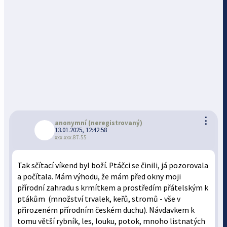
⋮
anonymní
(neregistrovaný)
13.01.2025, 12:42:58
xxx.xxx.87.55
Tak sčítací víkend byl boží. Ptáčci se činili, já pozorovala
a počítala. Mám výhodu, že mám před okny moji
přírodní zahradu s krmítkem a prostředím přátelským k
ptákům (množství trvalek, keřů, stromů - vše v
přirozeném přírodním českém duchu). Návdavkem k
tomu větší rybník, les, louku, potok, mnoho listnatých