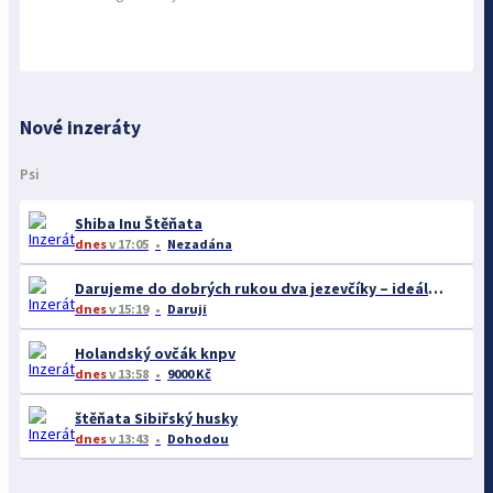
Nové inzeráty
Psi
Shiba Inu Štěňata
dnes
v 17:05
Nezadána
Darujeme do dobrých rukou dva jezevčíky – ideálně společně
dnes
v 15:19
Daruji
Holandský ovčák knpv
dnes
v 13:58
9000 Kč
štěňata Sibiřský husky
dnes
v 13:43
Dohodou