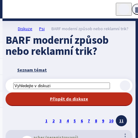
Diskuze
Psi
BARF moderní způsob nebo reklamní trik?
BARF moderní způsob
nebo reklamní trik?
Seznam témat
Přispět do diskuze
1
2
3
4
5
6
7
8
9
10
11
⋮
acher
(neregistrovaný)