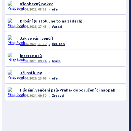
Všeobecný pokec
17.08.2023, 08:38
efe
Drbání (u stolu, ne to na zádech)
23.06.2026, 17:43
Varaxi
Jak se vám venčí?
26.05.2023, 11:10
keriton
Inzerce psů
13.07.2023, 09:24
Ivuše
Tři psí kusy
28.07.2026, 13:03
efe
Hlídání, venčení psů-Praha- doporučení či naopak
28.06.2024, 09:50
Zrzavci