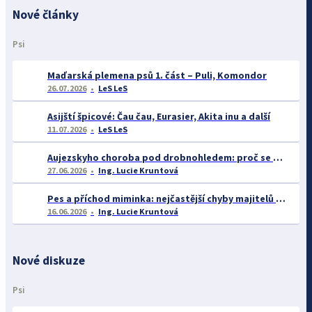
Nové články
Psi
Maďarská plemena psů 1. část – Puli, Komondor
26.07.2026
LeS LeS
Asijští špicové: Čau čau, Eurasier, Akita inu a další
11.07.2026
LeS LeS
Aujezskyho choroba pod drobnohledem: proč se o ní nyní mluví více než dříve
27.06.2026
Ing. Lucie Kruntová
Pes a příchod miminka: nejčastější chyby majitelů a jak se jim vyhnout
16.06.2026
Ing. Lucie Kruntová
Nové diskuze
Psi