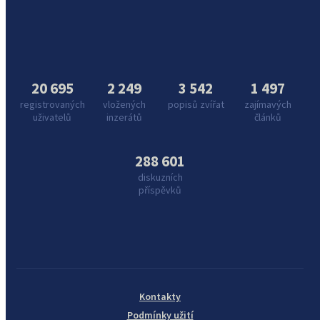
20 695
2 249
3 542
1 497
registrovaných
vložených
popisů zvířat
zajímavých
uživatelů
inzerátů
článků
288 601
diskuzních
příspěvků
Kontakty
Podmínky užití