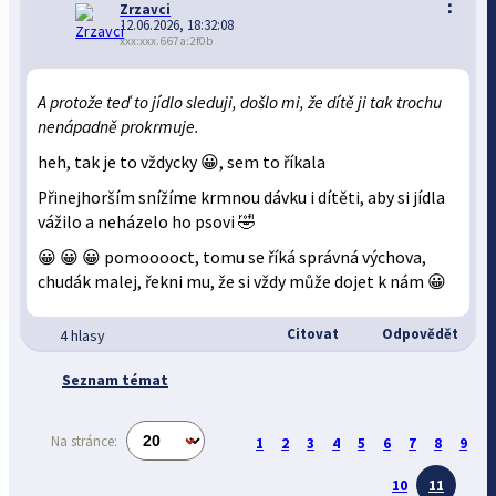
⋮
Zrzavci
12.06.2026, 18:32:08
xxx:xxx.667a:2f0b
A protože teď to jídlo sleduji, došlo mi, že dítě ji tak trochu
nenápadně prokrmuje.
heh, tak je to vždycky 😀, sem to říkala
Přinejhorším snížíme krmnou dávku i dítěti, aby si jídla
vážilo a neházelo ho psovi 🤣
😀 😀 😀 pomooooct, tomu se říká správná výchova,
chudák malej, řekni mu, že si vždy může dojet k nám 😀
Citovat
Odpovědět
4 hlasy
Seznam témat
Na stránce:
1
2
3
4
5
6
7
8
9
10
11