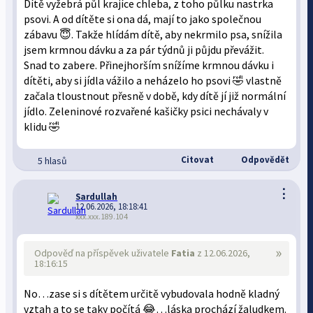
Dítě vyžebrá půl krajíce chleba, z toho půlku nastrka
psovi. A od dítěte si ona dá, mají to jako společnou
zábavu 😇. Takže hlídám dítě, aby nekrmilo psa, snížila
jsem krmnou dávku a za pár týdnů ji půjdu převážit.
Snad to zabere. Přinejhorším snížíme krmnou dávku i
dítěti, aby si jídla vážilo a neházelo ho psovi 🤣 vlastně
začala tloustnout přesně v době, kdy dítě jí již normální
jídlo. Zeleninové rozvařené kašičky psici nechávaly v
klidu 🤣
Citovat
Odpovědět
5 hlasů
⋮
Sardullah
12.06.2026, 18:18:41
xxx.xxx.189.104
»
Odpověď na příspěvek uživatele
Fatia
z 12.06.2026,
18:16:15
No…zase si s dítětem určitě vybudovala hodně kladný
vztah a to se taky počítá 😂…láska prochází žaludkem.