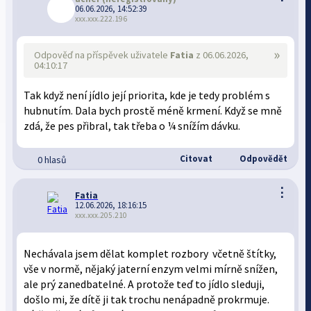
06.06.2026, 14:52:39
xxx.xxx.222.196
»
Odpověď na příspěvek uživatele
Fatia
z 06.06.2026,
04:10:17
Tak když není jídlo její priorita, kde je tedy problém s
hubnutím. Dala bych prostě méně krmení. Když se mně
zdá, že pes přibral, tak třeba o ¼ snížím dávku.
Citovat
Odpovědět
0 hlasů
⋮
Fatia
12.06.2026, 18:16:15
xxx.xxx.205.210
Nechávala jsem dělat komplet rozbory včetně štítky,
vše v normě, nějaký jaterní enzym velmi mírně snížen,
ale prý zanedbatelné. A protože teď to jídlo sleduji,
došlo mi, že dítě ji tak trochu nenápadně prokrmuje.