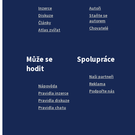
Inzerce
Autoři
Diskuze
Staňte se
autorem
Články
Chovatelé
Atlas zvířat
Může se
Spolupráce
hodit
Naši partneři
Reklama
Nápověda
Podpořte nás
Pravidla inzerce
Pravidla diskuze
Pravidla chatu