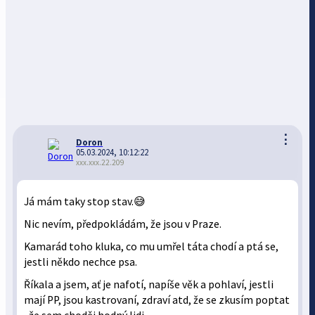
⋮
Doron
05.03.2024, 10:12:22
xxx.xxx.22.209
Já mám taky stop stav.😅
Nic nevím, předpokládám, že jsou v Praze.
Kamarád toho kluka, co mu umřel táta chodí a ptá se,
jestli někdo nechce psa.
Říkala a jsem, ať je nafotí, napíše věk a pohlaví, jestli
mají PP, jsou kastrovaní, zdraví atd, že se zkusím poptat