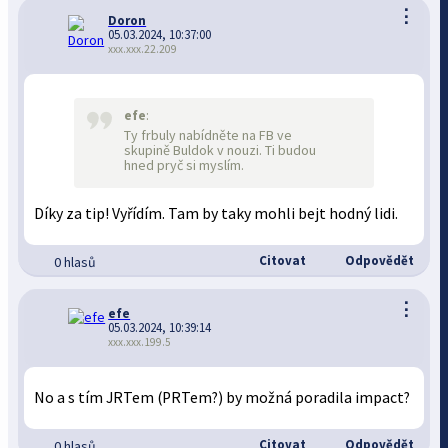
⋮
Doron
05.03.2024, 10:37:00
xxx.xxx.22.209
efe
:
Ty frbuly nabídněte na FB ve
skupině Buldok v nouzi. Ti budou
hned pryč si myslím.
Díky za tip! Vyřídím. Tam by taky mohli bejt hodný lidi.
Citovat
Odpovědět
0 hlasů
⋮
efe
05.03.2024, 10:39:14
xxx.xxx.199.5
No a s tím JRTem (PRTem?) by možná poradila impact?
Citovat
Odpovědět
0 hlasů