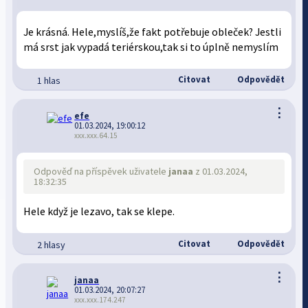
Je krásná. Hele,myslíš,že fakt potřebuje obleček? Jestli
má srst jak vypadá teriérskou,tak si to úplně nemyslím
Citovat
Odpovědět
1 hlas
⋮
efe
01.03.2024, 19:00:12
xxx.xxx.64.15
Odpověď na příspěvek uživatele
janaa
z 01.03.2024,
18:32:35
Hele když je lezavo, tak se klepe.
Citovat
Odpovědět
2 hlasy
⋮
janaa
01.03.2024, 20:07:27
xxx.xxx.174.247