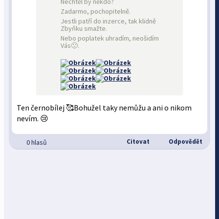
Nechtěl by někdo?
Zadarmo, pochopitelně.
Jestli patří do inzerce, tak klidně
Zbyňku smažte.
Nebo poplatek uhradím, neošidím
Vás🙂.
Ten černobílej 🥰Bohužel taky nemůžu a ani o nikom
nevím. 😢
Citovat
Odpovědět
0 hlasů