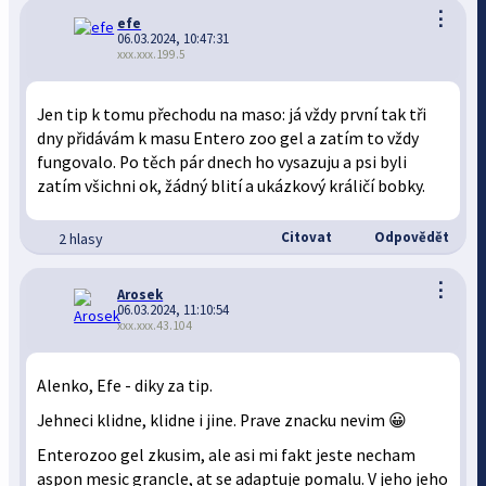
⋮
efe
06.03.2024, 10:47:31
xxx.xxx.199.5
Jen tip k tomu přechodu na maso: já vždy první tak tři
dny přidávám k masu Entero zoo gel a zatím to vždy
fungovalo. Po těch pár dnech ho vysazuju a psi byli
zatím všichni ok, žádný blití a ukázkový králičí bobky.
Citovat
Odpovědět
2 hlasy
⋮
Arosek
06.03.2024, 11:10:54
xxx.xxx.43.104
Alenko, Efe - diky za tip.
Jehneci klidne, klidne i jine. Prave znacku nevim 😀
Enterozoo gel zkusim, ale asi mi fakt jeste necham
aspon mesic grancle, at se adaptuje pomalu. V jeho jeho