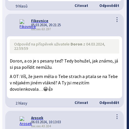
Citovat
Odpovědět
9 hlasů
⋮
Fikovnice
05.03.2024, 20:21:25
xxx.xxx.63.197
Odpověď na příspěvek uživatele
Doron
z 04.03.2024,
22:59:59
Doron, a co je s pesany teď? Tedy bohužel, jak známo, já
si psa pořídit nemůžu.
A OT: Víš, že jsem měla o Tebe strach a ptala se na Tebe
v nějakém jiném vlákně? A Ty jsi mezitím
dovolenkovala…😀👍
Citovat
Odpovědět
2 hlasy
⋮
Arosek
06.03.2024, 10:13:03
xxx.xxx.43.104