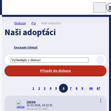
Diskuze
Psi
Naši adopťáci
Naši adopťáci
Seznam témat
Přispět do diskuze
1
2
3
4
5
6
7
8
9
...
66
67
⋮
janaa
01.03.2024, 18:32:35
xxx:xxx.d721:ae07