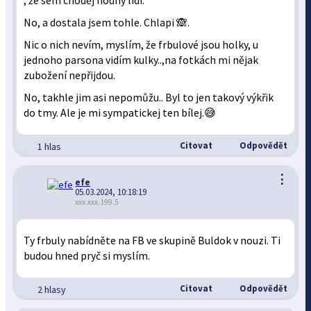
, že sem choděj hodný lidi.
No, a dostala jsem tohle. Chlapi 🙈.
Nic o nich nevím, myslím, že frbulové jsou holky, u
jednoho parsona vidím kulky..,na fotkách mi nějak
zubožení nepřijdou.
No, takhle jim asi nepomůžu.. Byl to jen takový výkřik
do tmy. Ale je mi sympatickej ten bílej.😅
Citovat
Odpovědět
1 hlas
⋮
efe
05.03.2024, 10:18:19
xxx.xxx.199.5
Ty frbuly nabídněte na FB ve skupině Buldok v nouzi. Ti
budou hned pryč si myslím.
Citovat
Odpovědět
2 hlasy