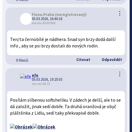
⋮
Fiona.Praha
(neregistrovaný)
05.03.2024, 16:44:18
xxx:xxx.432e:ffe6
Ten/ta černobílé je nádhera. Snad syn brzy dodá další
info , aby se psi brzy dostali do nových rodin.
Citovat
Odpovědět
0 hlasů
⋮
efe
05.03.2024, 19:25:03
xxx.xxx.64.15
Posílám slíbenou softshellku. V zádech je delší, ale to se
dá založit, jinak sedí dobře. Ta druhá oranžová je obyč
pláštěnka z Lidlu, sedí taky překvapivě dobře.