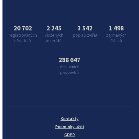
20 702
2 245
3 542
1 498
registrovaných
vložených
popisů zvířat
zajímavých
uživatelů
inzerátů
článků
288 647
diskuzních
příspěvků
Kontakty
Podmínky užití
GDPR