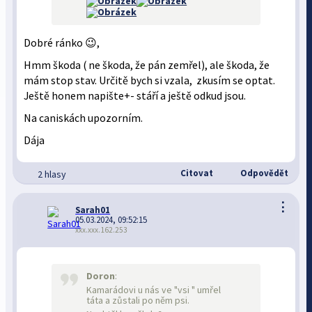
Dobré ránko 😉,
Hmm škoda ( ne škoda, že pán zemřel), ale škoda, že
mám stop stav. Určitě bych si vzala, zkusím se optat.
Ještě honem napište+- stáří a ještě odkud jsou.
Na caniskách upozorním.
Dája
Citovat
Odpovědět
2 hlasy
⋮
Sarah01
05.03.2024, 09:52:15
xxx.xxx.162.253
Doron
:
Kamarádovi u nás ve "vsi " umřel
táta a zůstali po něm psi.