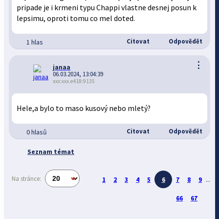
pripade je i krmeni typu Chappi vlastne desnej posun k
lepsimu, oproti tomu co mel doted.
Citovat
Odpovědět
1 hlas
⋮
janaa
06.03.2024, 13:04:39
xxx:xxx.e418:9135
Hele,a bylo to maso kusový nebo mletý?
Citovat
Odpovědět
0 hlasů
Seznam témat
Na stránce:
1
2
3
4
5
6
7
8
9
...
66
67