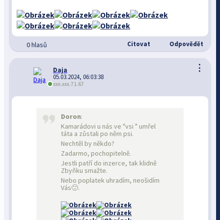
Citovat
Odpovědět
0 hlasů
⋮
Daja
05.03.2024, 06:03:38
xxx.xxx.71.67
Doron
:
Kamarádovi u nás ve "vsi " umřel
táta a zůstali po něm psi.
Nechtěl by někdo?
Zadarmo, pochopitelně.
Jestli patří do inzerce, tak klidně
Zbyňku smažte.
Nebo poplatek uhradím, neošidím
Vás🙂.