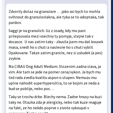
Zdvorily dotaz na granulare … jako asi bych to mohla
svihnout do granulovlakna, ale tyka se to adoptaka, tak
pardon.
Saggi je na granulich. Uz z osady, kdy mu pani
prilepsovala mezi vsechny ty pomyje, stejne tak v
docasce. U nas zatim taky - zkusila jsem mu dat kousek
masa, snedl ho s chuti a naslesne ho s chuti vyblil.
Opakovane. Takze zatim grancle, nez si zaludek (a pes)
zvykne.
Ma CIBAU Dog Adult Medium. Slozenim zadna slava, ja
vim. Ale tam se jede na pomer cena/vykon. Ja bych mu
ted rada zvedla kvalitu aspon o stupen. Nemuzu mu
uplne nahodit superhyperultra, to se bojim ze neda a
bud se poblije, nebo pos…
Taky se trochu drbe. Blechy nema. Zadne hnusy na kuzi
taky ne. Otazka zda je alergicky, nebo tak kuze reaguje
na fakt, ze ho nekdo poprve v zivote vykoupal v