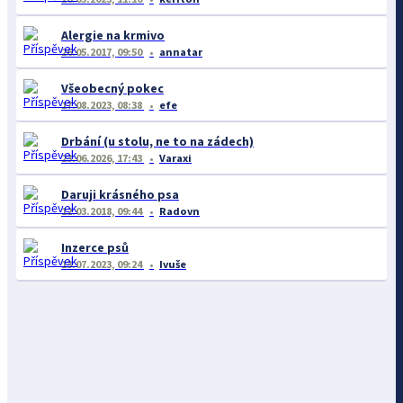
Alergie na krmivo
26.05.2017, 09:50
annatar
Všeobecný pokec
17.08.2023, 08:38
efe
Drbání (u stolu, ne to na zádech)
23.06.2026, 17:43
Varaxi
Daruji krásného psa
12.03.2018, 09:44
Radovn
Inzerce psů
13.07.2023, 09:24
Ivuše