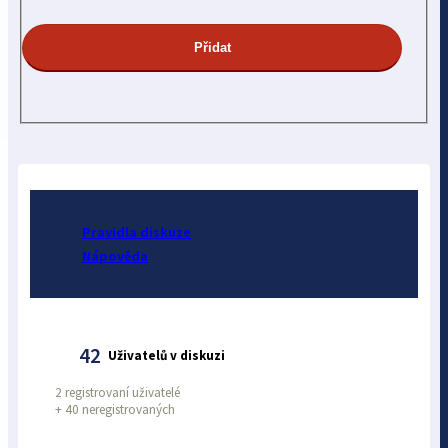
Pravidla diskuze
Nápověda
42
Uživatelů v diskuzi
2 registrovaní uživatelé
+
40 neregistrovaných