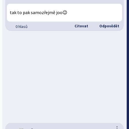
tak to pak samozřejmě joo😉
Citovat
Odpovědět
0 hlasů
⋮