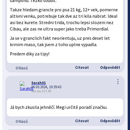
samponu. Tezko soudit.
Takze hledam grancle pro psa 21 kg, 12+ vek, pomerne
altivni venku, potrebuje tak dve az tri kila nabrat. Ideal
asi bez kurete. Stredni trida, trochu lepsi slozeni nez
Cibau, ale zas ne ultra super jako treba Primordial.
Ja se v granclich fakt neorientuju, uz pres deset let
krmim maso, tak jsem z toho uplne vypadla.
Predem diky za tipy!
Citovat
Odpovědět
0 hlasů
⋮
Sarah01
06.03.2024, 10:39:43
xxx.xxx.217.40
Já bych zkusila jehněčí. Megi určitě poradí značku.
Citovat
Odpovědět
0 hlasů