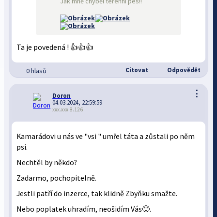
Jak mně chyběl terénní pes!!
Ta je povedená ! 👍👍👍
Citovat
Odpovědět
0 hlasů
⋮
Doron
04.03.2024, 22:59:59
xxx.xxx.8.126
Kamarádovi u nás ve "vsi " umřel táta a zůstali po něm
psi.
Nechtěl by někdo?
Zadarmo, pochopitelně.
Jestli patří do inzerce, tak klidně Zbyňku smažte.
Nebo poplatek uhradím, neošidím Vás🙂.