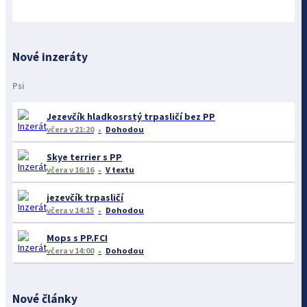
Nové inzeráty
Psi
Jezevčík hladkosrstý trpasličí bez PP
včera
v 21:20
Dohodou
Skye terrier s PP
včera
v 16:16
V textu
jezevčík trpasličí
včera
v 14:15
Dohodou
Mops s PP.FCI
včera
v 14:00
Dohodou
Nové články