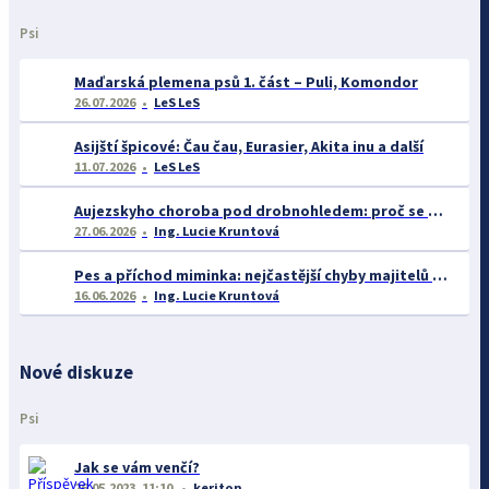
Psi
Maďarská plemena psů 1. část – Puli, Komondor
26.07.2026
LeS LeS
Asijští špicové: Čau čau, Eurasier, Akita inu a další
11.07.2026
LeS LeS
Aujezskyho choroba pod drobnohledem: proč se o ní nyní mluví více než dříve
27.06.2026
Ing. Lucie Kruntová
Pes a příchod miminka: nejčastější chyby majitelů a jak se jim vyhnout
16.06.2026
Ing. Lucie Kruntová
Nové diskuze
Psi
Jak se vám venčí?
26.05.2023, 11:10
keriton