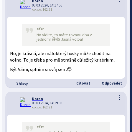
Doron
03.03.2024, 14:17:56
xxx.xxx.162.21
efe
:
No vidite, to máte rovnou oba v
jednom! 😀👍 Jasná volba!
No, je krásná, ale málokterý husky může chodit na
volno. To je třeba pro mě strašně důležitý kritérium .
Být Vámi, splním si svůj sen .😊
Citovat
Odpovědět
3 hlasy
⋮
Doron
03.03.2024, 14:19:33
xxx.xxx.162.21
efe
: