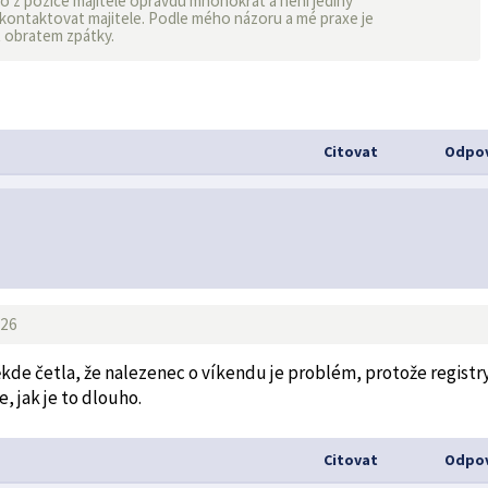
i to z pozice majitele opravdu mnohokrát a není jediný
 kontaktovat majitele. Podle mého názoru a mé praxe je
t obratem zpátky.
Citovat
Odpov
:26
ěkde četla, že nalezenec o víkendu je problém, protože registr
, jak je to dlouho.
Citovat
Odpov