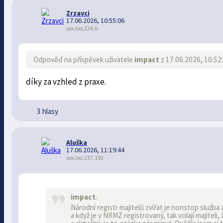
Zrzavci
17.06.2026, 10:55:06
xxx.xxx.226.6
Odpověď na příspěvek uživatele
impact
z 17.06.2026, 10:52
díky za vzhled z praxe.
3 hlasy
Aluška
17.06.2026, 11:19:44
xxx.xxx.237.192
impact
:
Národní registr majitelů zvířat je nonstop služba
a když je v NRMZ registrovaný, tak volají majitel