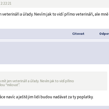
12:22:21
veterináři a úřady. Nevím jak to vidí přímo veterináři, ale mně
Citovat
Odpov
t jen veterináři a úřady. Nevím jak to vidí přímo
dou “milovat”.
áce navíc a ještě jim lidi budou nadávat za ty poplatky.