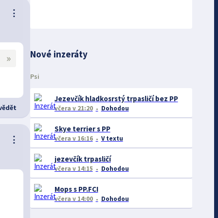
⋮
Nové inzeráty
»
Psi
Jezevčík hladkosrstý trpasličí bez PP
ědět
včera
v 21:20
Dohodou
Skye terrier s PP
⋮
včera
v 16:16
V textu
jezevčík trpasličí
včera
v 14:15
Dohodou
Mops s PP.FCI
včera
v 14:00
Dohodou