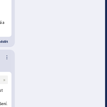
á a
ědět
⋮
»
st
šení.