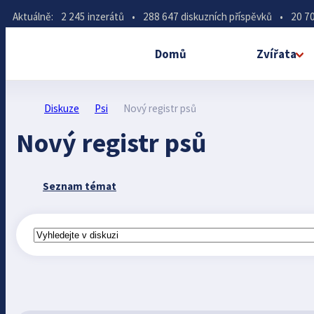
Aktuálně:
2 245 inzerátů
•
288 647 diskuzních příspěvků
•
20 70
Domů
Zvířata
Diskuze
Psi
Nový registr psů
Nový registr psů
Seznam témat