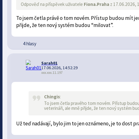
Odpověď na příspěvek uživatele
Fiona.Praha
z 17.06.2026, 
To jsem četla právě o tom novém. Přístup budou mít jen 
přijde, že ten nový systém budou “milovat”.
4 hlasy
Sarah01
17.06.2026, 14:52:29
xxx.xxx.11.197
Chingis
:
To jsem četla pravého tom novém. Přístup budou mí
veterináři, ale mně přijde, že ten nový systém bu
Už teď nadávají, bylo jim to jen oznámeno, je to dost pr