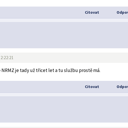
Citovat
Odpov
12:22:21
 NRMZ je tady už třicet let a tu službu prostě má.
Citovat
Odpov