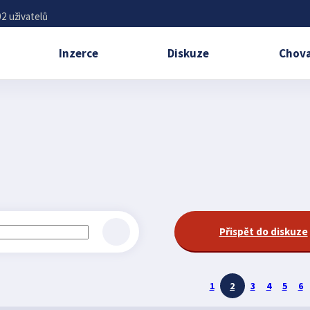
2 uživatelů
Inzerce
Diskuze
Chova
Přispět do diskuze
1
2
3
4
5
6