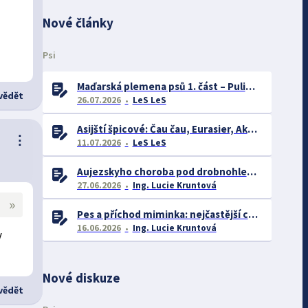
Nové články
Psi
Maďarská plemena psů 1. část – Puli, Komondor
ědět
26.07.2026
LeS LeS
Asijští špicové: Čau čau, Eurasier, Akita inu a další
⋮
11.07.2026
LeS LeS
Aujezskyho choroba pod drobnohledem: proč se o ní nyní mluví více než dříve
27.06.2026
Ing. Lucie Kruntová
»
Pes a příchod miminka: nejčastější chyby majitelů a jak se jim vyhnout
16.06.2026
Ing. Lucie Kruntová
y
Nové diskuze
ědět