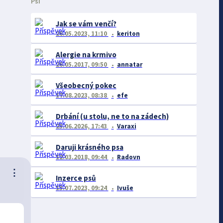
Psi
Jak se vám venčí?
26.05.2023, 11:10
keriton
Alergie na krmivo
26.05.2017, 09:50
annatar
Všeobecný pokec
17.08.2023, 08:38
efe
Drbání (u stolu, ne to na zádech)
23.06.2026, 17:43
Varaxi
Daruji krásného psa
12.03.2018, 09:44
Radovn
⋮
Inzerce psů
13.07.2023, 09:24
Ivuše