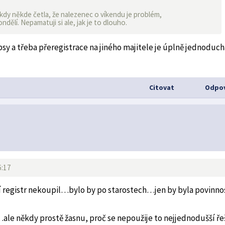
ěkdy někde četla, že nalezenec o víkendu je problém,
dělí. Nepamatuji si ale, jak je to dlouho.
y a třeba přeregistrace na jiného majitele je úplně jednoduch
Citovat
Odpov
6:17
cí registr nekoupil…bylo by po starostech…jen by byla povinno
á…ale někdy prostě žasnu, proč se nepoužije to nejjednodušší ře