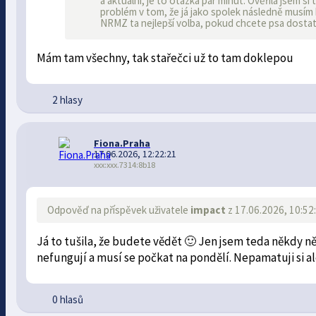
a aktuální, je to otázka pár minut. Ověřila jsem s
problém v tom, že já jako spolek následně musím
NRMZ ta nejlepší volba, pokud chcete psa dosta
Mám tam všechny, tak stařečci už to tam doklepou
2 hlasy
Fiona.Praha
17.06.2026, 12:22:21
xxx:xxx.7314:8b18
Odpověď na příspěvek uživatele
impact
z 17.06.2026, 10:52
Já to tušila, že budete vědět 🙂 Jen jsem teda někdy n
nefungují a musí se počkat na pondělí. Nepamatuji si ale
0 hlasů