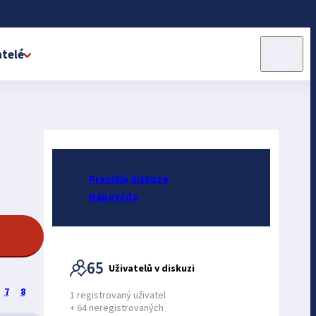
telé
Pravidla diskuze
Nápověda
65
Uživatelů v diskuzi
7
8
1 registrovaný uživatel
+
64 neregistrovaných