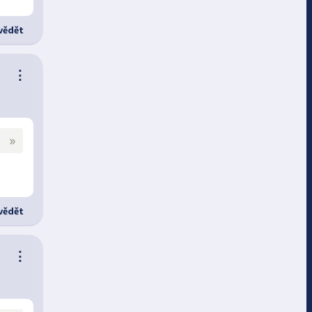
ědět
⋮
»
ědět
⋮