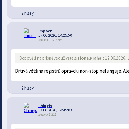
2 hlasy
impact
17.06.2026, 14:25:50
xxx:xxx.fec2:82e4
Odpověď na příspěvek uživatele
Fiona.Praha
z 17.06.2026, 
Drtivá většina registrů opravdu non-stop nefunguje. Ale
2 hlasy
Chingis
17.06.2026, 14:45:03
xxx.xxx.7.217