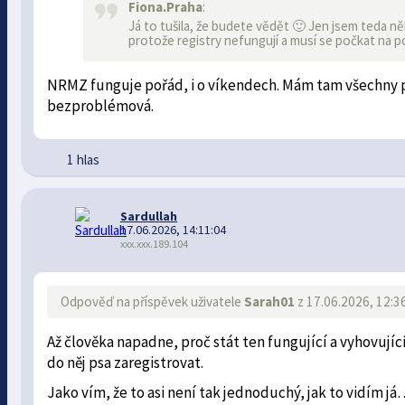
Fiona.Praha
:
Já to tušila, že budete vědět 🙂 Jen jsem teda n
protože registry nefungují a musí se počkat na pon
NRMZ funguje pořád, i o víkendech. Mám tam všechny ps
bezproblémová.
1 hlas
Sardullah
17.06.2026, 14:11:04
xxx.xxx.189.104
Odpověď na příspěvek uživatele
Sarah01
z 17.06.2026, 12:3
Až člověka napadne, proč stát ten fungující a vyhovují
do něj psa zaregistrovat.
Jako vím, že to asi není tak jednoduchý, jak to vidím j