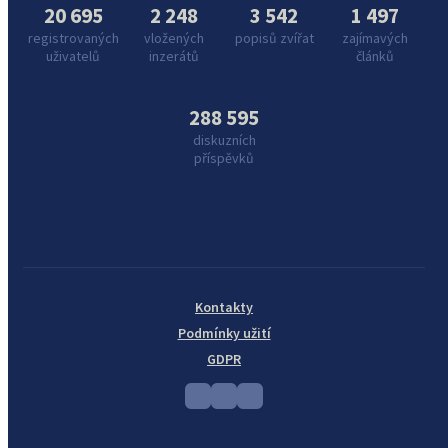
20 695
2 248
3 542
1 497
registrovaných
vložených
popisů zvířat
zajímavých
uživatelů
inzerátů
článků
288 595
diskuzních
příspěvků
Kontakty
Podmínky užití
GDPR