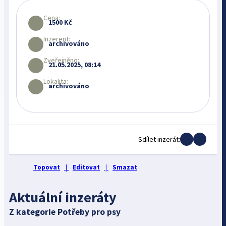
Cena:
1500 Kč
Inzerent:
archivováno
Zveřejněno:
21.05.2025, 08:14
Lokalita:
archivováno
Sdílet inzerát:
Topovat
|
Editovat
|
Smazat
Aktuální inzeráty
Z kategorie Potřeby pro psy