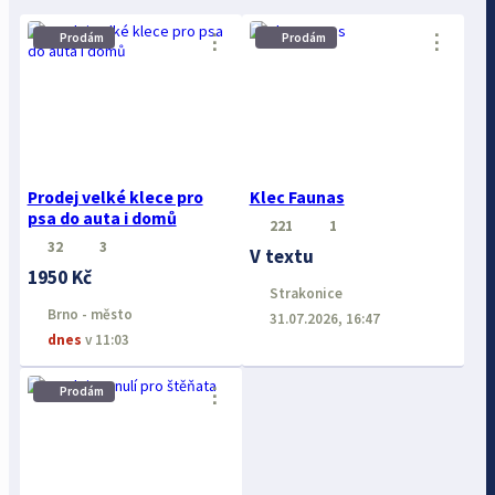
⋮
⋮
Prodám
Prodám
Prodej velké klece pro
Klec Faunas
psa do auta i domů
221
1
32
3
V textu
1950 Kč
Strakonice
Brno - město
31.07.2026, 16:47
dnes
v 11:03
⋮
Prodám