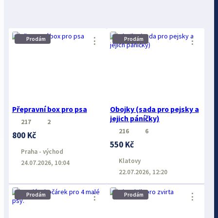
⋮
⋮
Prodám
Prodám
Přepravní box pro psa
Obojky (sada pro pejsky a
jejich páníčky)
217
2
216
6
800 Kč
550 Kč
Praha - východ
Klatovy
24.07.2026, 10:04
22.07.2026, 12:20
⋮
⋮
Prodám
Prodám