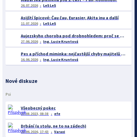
26.07.2026
LeS LeS
Asijští špicové: Čau čau, Eurasier, Akita inu a další
11.07.2026
LeS LeS
Aujezskyho choroba pod drobnohledem: proč se o ní nyní mluví více než dříve
27.06.2026
Ing. Lucie Kruntová
Pes a příchod miminka: nejčastější chyby majitelů a jak se jim vyhnout
16.06.2026
Ing. Lucie Kruntová
Nové diskuze
Psi
Všeobecný pokec
17.08.2023, 08:38
efe
Drbání (u stolu, ne to na zádech)
23.06.2026, 17:43
Varaxi