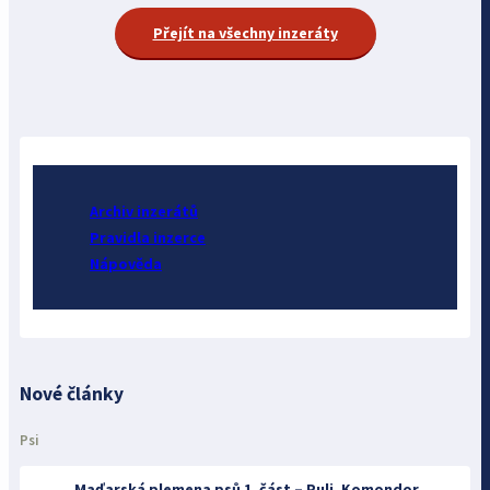
Přejít na všechny inzeráty
Archiv inzerátů
Pravidla inzerce
Nápověda
Nové články
Psi
Maďarská plemena psů 1. část – Puli, Komondor