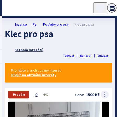
Inzerce
Psi
Potřeby pro psy
Klec pro psa
Klec pro psa
Seznam inzerátů
Topovat
|
Editovat
|
Smazat
Prohlížíte si archivovaný inzerát!
Přejít na aktuální inzeráty
⋮
0
1500 Kč
440
Cena:
Prodám