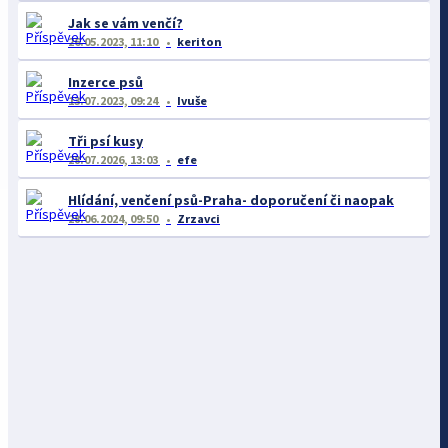
Jak se vám venčí?
26.05.2023, 11:10
keriton
Inzerce psů
13.07.2023, 09:24
Ivuše
Tři psí kusy
28.07.2026, 13:03
efe
Hlídání, venčení psů-Praha- doporučení či naopak
28.06.2024, 09:50
Zrzavci