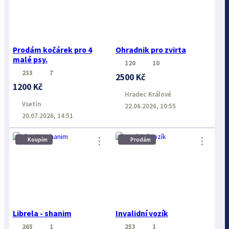
Prodám kočárek pro 4
Ohradnik pro zvirta
malé psy.
120
10
233
7
2500 Kč
1200 Kč
Hradec Králové
Vsetín
22.06.2026, 10:55
20.07.2026, 14:51
⋮
⋮
Koupím
Prodám
Librela - shanim
Invalidní vozík
265
1
253
1