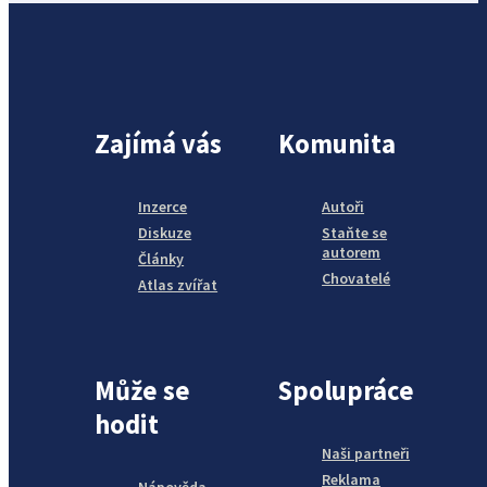
Zajímá vás
Komunita
Inzerce
Autoři
Diskuze
Staňte se
autorem
Články
Chovatelé
Atlas zvířat
Může se
Spolupráce
hodit
Naši partneři
Reklama