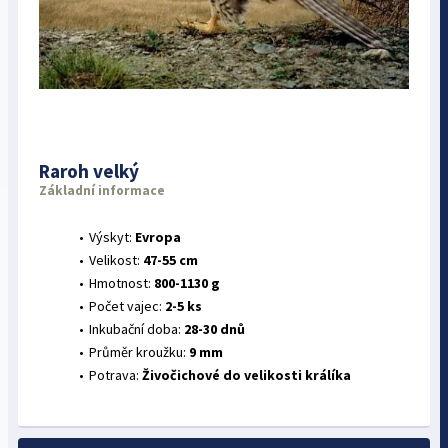
Raroh velký
Základní informace
Výskyt:
Evropa
Velikost:
47-55 cm
Hmotnost:
800-1130 g
Počet vajec:
2-5 ks
Inkubační doba:
28-30 dnů
Průměr kroužku:
9 mm
Potrava:
Živočichové do velikosti králíka