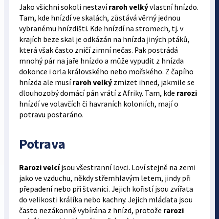
Jako všichni sokoli nestaví
raroh velký
vlastní hnízdo.
Tam, kde hnízdí ve skalách, zůstává věrný jednou
vybranému hnízdišti. Kde hnízdí na stromech, tj. v
krajích beze skal je odkázán na hnízda jiných ptáků,
která však často zničí zimní nečas. Pak postrádá
mnohý pár na jaře hnízdo a může vypudit z hnízda
dokonce i orla královského nebo mořského. Z čapího
hnízda ale musí
raroh velký
zmizet ihned, jakmile se
dlouhozobý domácí pán vrátí z Afriky. Tam, kde
rarozi
hnízdí ve volavčích či havraních koloniích, mají o
potravu postaráno.
Potrava
Rarozi velcí
jsou všestranní lovci. Loví stejně na zemi
jako ve vzduchu, někdy střemhlavým letem, jindy při
přepadení nebo při štvanici. Jejich kořistí jsou zvířata
do velikosti králíka nebo kachny. Jejich mláďata jsou
často nezákonně vybírána z hnízd, protože
rarozi