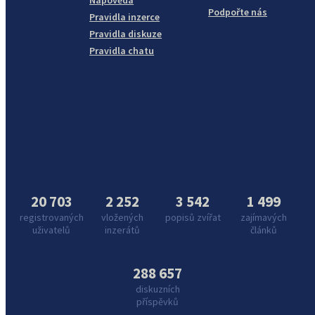
Nápověda
Podpořte nás
Pravidla inzerce
Pravidla diskuze
Pravidla chatu
20 703
2 252
3 542
1 499
registrovaných
vložených
popisů zvířat
zajímavých
uživatelů
inzerátů
článků
288 657
diskuzních
příspěvků