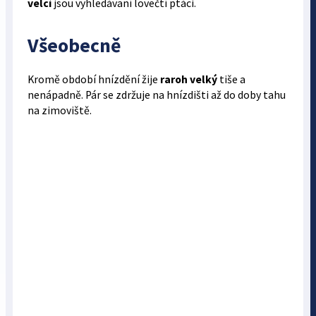
velcí
jsou vyhledávaní lovečtí ptáci.
Všeobecně
Kromě období hnízdění žije
raroh velký
tiše a
nenápadně. Pár se zdržuje na hnízdišti až do doby tahu
na zimoviště.