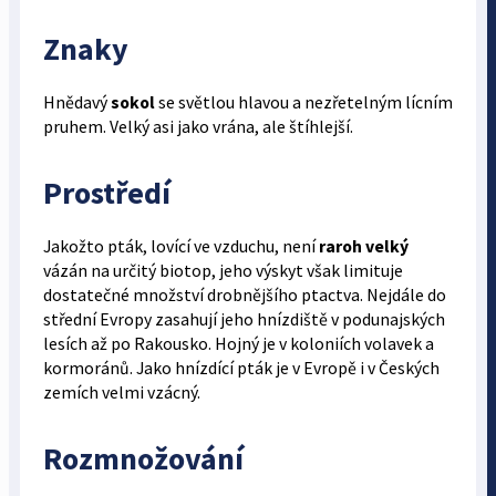
Znaky
Hnědavý
sokol
se světlou hlavou a nezřetelným lícním
pruhem. Velký asi jako vrána, ale štíhlejší.
Prostředí
Jakožto pták, lovící ve vzduchu, není
raroh velký
vázán na určitý biotop, jeho výskyt však limituje
dostatečné množství drobnějšího ptactva. Nejdále do
střední Evropy zasahují jeho hnízdiště v podunajských
lesích až po Rakousko. Hojný je v koloniích volavek a
kormoránů. Jako hnízdící pták je v Evropě i v Českých
zemích velmi vzácný.
Rozmnožování