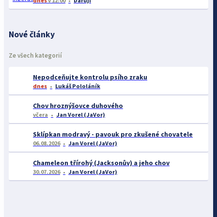
dnes
v 12:00
Daruji
Nové články
Ze všech kategorií
Nepodceňujte kontrolu psího zraku
dnes
Lukáš Pololáník
Chov hroznýšovce duhového
včera
Jan Vorel (JaVor)
Sklípkan modravý - pavouk pro zkušené chovatele
06.08.2026
Jan Vorel (JaVor)
Chameleon třírohý (Jacksonův) a jeho chov
30.07.2026
Jan Vorel (JaVor)