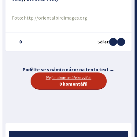
Foto: http://orientalbirdimages.org
0
Sdílet:
Podělte se s námi o názor na tento text →
Přejít na komentáře ke zvířeti
0 komentářů