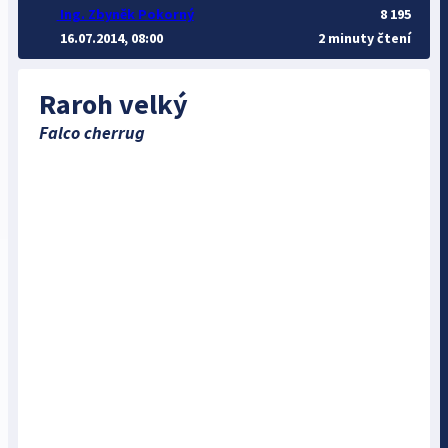
Ing. Zbyněk Pokorný
8 195
16.07.2014, 08:00
2 minuty čtení
Raroh velký
Falco cherrug