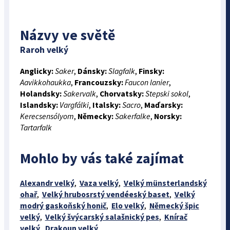
Názvy ve světě
Raroh velký
Anglicky:
Saker
,
Dánsky:
Slagfalk
,
Finsky:
Aavikkohaukka
,
Francouzsky:
Faucon lanier
,
Holandsky:
Sakervalk
,
Chorvatsky:
Stepski sokol
,
Islandsky:
Vargfálki
,
Italsky:
Sacro
,
Maďarsky:
Kerecsensólyom
,
Německy:
Sakerfalke
,
Norsky:
Tartarfalk
Mohlo by vás také zajímat
Alexandr velký
,
Vaza velký
,
Velký münsterlandský
ohař
,
Velký hrubosrstý vendéeský baset
,
Velký
modrý gaskoňský honič
,
Elo velký
,
Německý špic
velký
,
Velký švýcarský salašnický pes
,
Knírač
velký
,
Drakoun velký