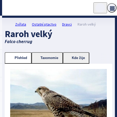
Zvířata
Ostatní ptactvo
Dravci
Raroh velký
Raroh velký
Falco cherrug
Přehled
Taxonomie
Kde žije