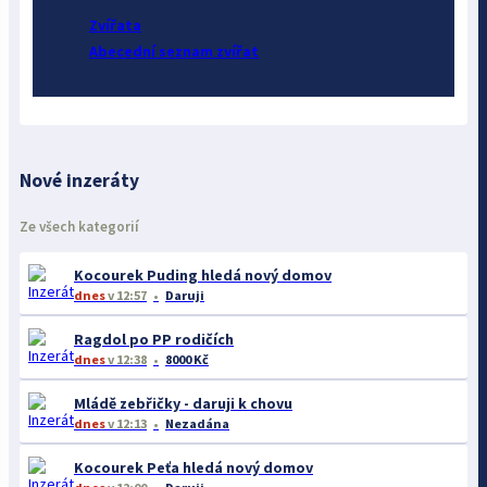
Zvířata
Abecední seznam zvířat
Nové inzeráty
Ze všech kategorií
Kocourek Puding hledá nový domov
dnes
v 12:57
Daruji
Ragdol po PP rodičích
dnes
v 12:38
8000 Kč
Mládě zebřičky - daruji k chovu
dnes
v 12:13
Nezadána
Kocourek Peťa hledá nový domov