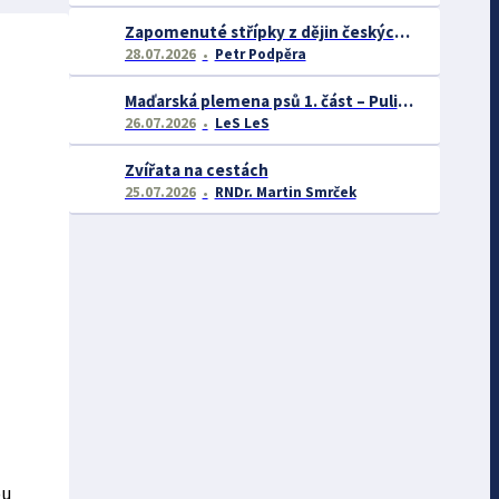
Zapomenuté střípky z dějin českých exotářů - 3.část
28.07.2026
Petr Podpěra
Maďarská plemena psů 1. část – Puli, Komondor
26.07.2026
LeS LeS
Zvířata na cestách
25.07.2026
RNDr. Martin Smrček
ou