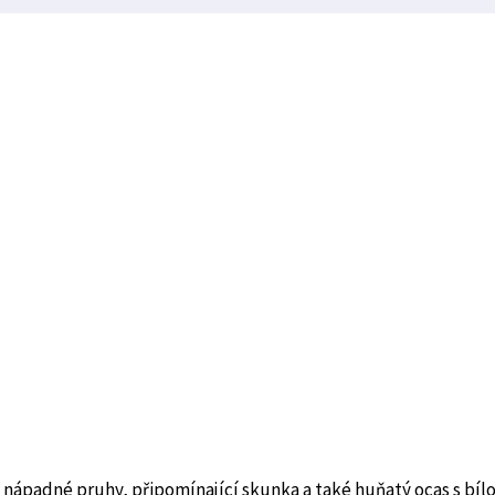
 nápadné pruhy, připomínající skunka a také huňatý ocas s bíl