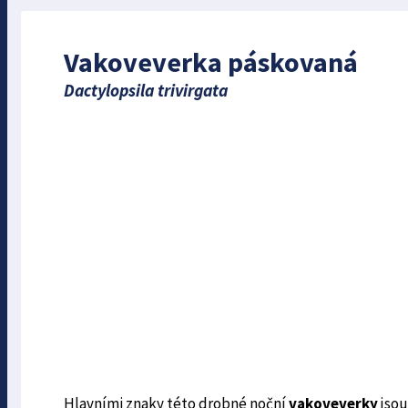
Vakoveverka páskovaná
Dactylopsila trivirgata
Hlavními znaky této drobné noční
vakoveverky
jsou