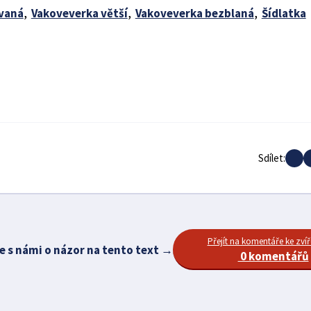
vaná
,
Vakoveverka větší
,
Vakoveverka bezblaná
,
Šídlatka
Sdílet:
Přejít na komentáře ke zvíř
e s námi o názor na tento text →
0 komentářů