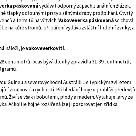
verka páskovaná
vydávat odporný zápach z análních žlázek.
vné tlapky s dlouhými prsty a silnými drápy pro šplhání. Čtvrtý
enců a termitů na větvích.
Vakoveverka páskovaná
se chová
rábe na kůře stromů, při páření vydává zvláštní hrdelní zvuky, a
ná
náleží, je
vakoveverkovití
.
 28 centimetrů, ocas bývá dlouhý zpravidla 31-39 centimetrů,
0 gramů.
ou Guineu a severovýchodní Austrálii. Je typickým zvířetem
jící zručností a rychlostí. Při hledání hmyzu prohlíží předevší
mů. Živí se však i bobulemi, plody a medem. Vytahuje larvy ze
 Ačkoli je hojně rozšířená lze ji pozorovat jen zřídka.