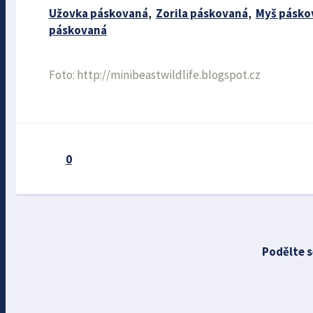
Užovka páskovaná
,
Zorila páskovaná
,
Myš pásko
páskovaná
Foto: http://minibeastwildlife.blogspot.cz
0
Podělte s