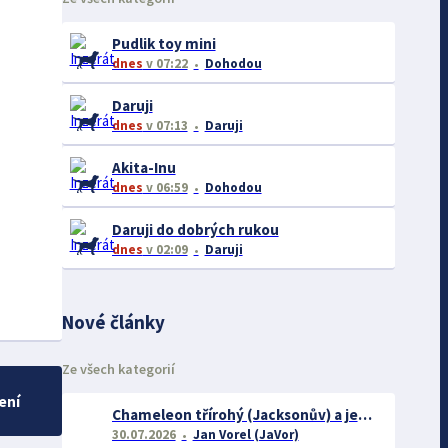
Pudlik toy mini
dnes
v 07:22
Dohodou
Daruji
dnes
v 07:13
Daruji
Akita-Inu
dnes
v 06:59
Dohodou
Daruji do dobrých rukou
dnes
v 02:09
Daruji
Nové články
Ze všech kategorií
ení
Chameleon třírohý (Jacksonův) a jeho chov
30.07.2026
Jan Vorel (JaVor)