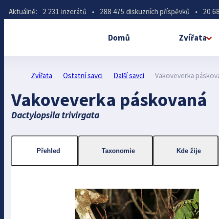
Aktuálně:
2 231 inzerátů
•
288 475 diskuzních příspěvků
•
20 68
Domů
Zvířata
Zvířata
Ostatní savci
Další savci
Vakoveverka páskov
Vakoveverka páskovaná
Dactylopsila trivirgata
Přehled
Taxonomie
Kde žije