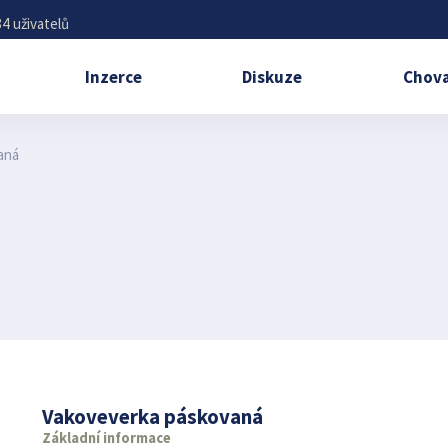
4 uživatelů
Inzerce
Diskuze
Chova
aná
Vakoveverka páskovaná
Základní informace