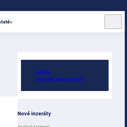
telé
Zvířata
Abecední seznam zvířat
Nové inzeráty
Ze všech kategorií