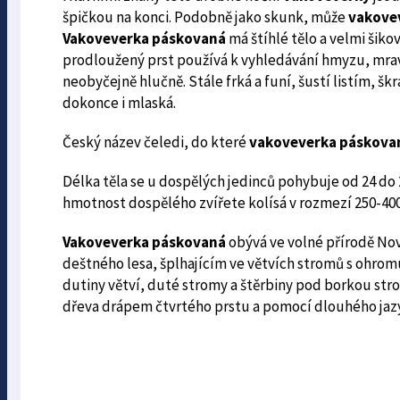
špičkou na konci. Podobně jako skunk, může
vakove
Vakoveverka páskovaná
má štíhlé tělo a velmi šiko
prodloužený prst používá k vyhledávání hmyzu, mrav
neobyčejně hlučně. Stále frká a funí, šustí listím, šk
dokonce i mlaská.
Český název čeledi, do které
vakoveverka páskova
Délka těla se u dospělých jedinců pohybuje od 24 do
hmotnost dospělého zvířete kolísá v rozmezí 250-40
Vakoveverka páskovaná
obývá ve volné přírodě Nov
deštného lesa, šplhajícím ve větvích stromů s ohromu
dutiny větví, duté stromy a štěrbiny pod borkou stro
dřeva drápem čtvrtého prstu a pomocí dlouhého jazyka.