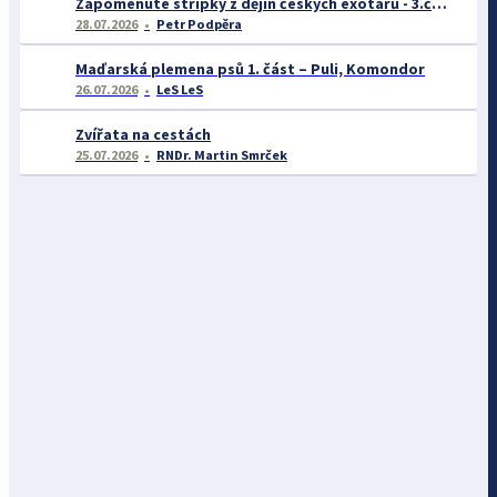
Zapomenuté střípky z dějin českých exotářů - 3.část
28.07.2026
Petr Podpěra
Maďarská plemena psů 1. část – Puli, Komondor
26.07.2026
LeS LeS
Zvířata na cestách
25.07.2026
RNDr. Martin Smrček