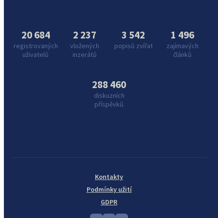
20 684
2 237
3 542
1 496
registrovaných
vložených
popisů zvířat
zajímavých
uživatelů
inzerátů
článků
288 460
diskuzních
příspěvků
Kontakty
Podmínky užití
GDPR