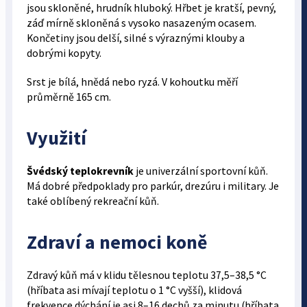
jsou skloněné, hrudník hluboký. Hřbet je kratší, pevný,
záď mírně skloněná s vysoko nasazeným ocasem.
Končetiny jsou delší, silné s výraznými klouby a
dobrými kopyty.
Srst je bílá, hnědá nebo ryzá. V kohoutku měří
průměrně 165 cm.
Využití
Švédský teplokrevník
je univerzální sportovní kůň.
Má dobré předpoklady pro parkúr, drezúru i military. Je
také oblíbený rekreační kůň.
Zdraví a nemoci koně
Zdravý kůň má v klidu tělesnou teplotu 37,5–38,5 °C
(hříbata asi mívají teplotu o 1 °C vyšší), klidová
frekvence dýchání je asi 8–16 dechů za minutu (hříbata