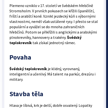
Plemeno vzniklo v 17. století ve švédském hřebčíně
Stromsholm. V prvních pokusech se křížili španělští,
fríští a arabští koně. Vznikl jezdecký kůň s výbornými
vlastnostmi, neměl však ustálené rysy. I přesto se stal
populární a vyvážel se do mnoha zahraničních
hřebčínů. Potom se přikřížili s anglickými a arabskými
plnokrevníky, hannovery a trakény.
Švédský
teplokrevník
tak získal jednotný rámec.
Povaha
Švédský teplokrevník
je klidný, vyrovnaný,
inteligentní a učenlivý. Má talent na parkúr, drezúru i
military.
Stavba těla
Hlava je líbivá, krk je delší, dobře osvalený. Lopatky