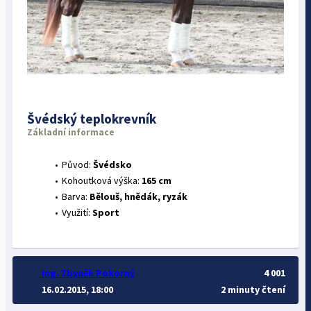
Švédský teplokrevník
Základní informace
Původ:
Švédsko
Kohoutková výška:
165 cm
Barva:
Bělouš, hnědák, ryzák
Využití:
Sport
Ing. Zbyněk Pokorný
4 001
16.02.2015, 18:00
2 minuty čtení