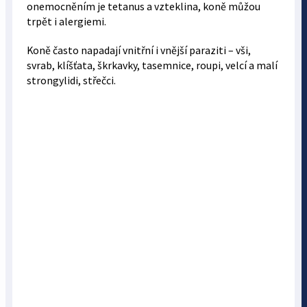
onemocněním je tetanus a vzteklina, koně můžou
trpět i alergiemi.
Koně často napadají vnitřní i vnější paraziti – vši,
svrab, klíšťata, škrkavky, tasemnice, roupi, velcí a malí
strongylidi, střečci.