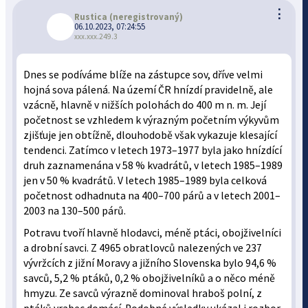
⋮
Rustica
(neregistrovaný)
06.10.2023, 07:24:55
xxx.xxx.249.3
Dnes se podíváme blíže na zástupce sov, dříve velmi
hojná sova pálená. Na území ČR hnízdí pravidelně, ale
vzácně, hlavně v nižších polohách do 400 m n. m. Její
početnost se vzhledem k výrazným početním výkyvům
zjišťuje jen obtížně, dlouhodobě však vykazuje klesající
tendenci. Zatímco v letech 1973–1977 byla jako hnízdící
druh zaznamenána v 58 % kvadrátů, v letech 1985–1989
jen v 50 % kvadrátů. V letech 1985–1989 byla celková
početnost odhadnuta na 400–700 párů a v letech 2001–
2003 na 130–500 párů.
Potravu tvoří hlavně hlodavci, méně ptáci, obojživelníci
a drobní savci. Z 4965 obratlovců nalezených ve 237
vývržcích z jižní Moravy a jižního Slovenska bylo 94,6 %
savců, 5,2 % ptáků, 0,2 % obojživelníků a o něco méně
hmyzu. Ze savců výrazně dominoval hraboš polní, z