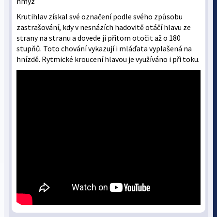
hmyz
Krutihlav získal své označení podle svého způsobu
zastrašování, kdy v nesnázích hadovitě otáčí hlavu ze
strany na stranu a dovede ji přitom otočit až o 180
stupňů. Toto chování vykazují i mláďata vyplašená na
hnízdě. Rytmické kroucení hlavou je využíváno i při toku.