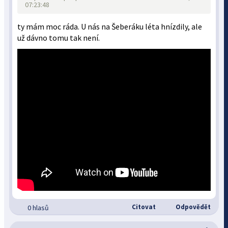
07:23:48
ty mám moc ráda. U nás na Šeberáku léta hnízdily, ale
už dávno tomu tak není.
Citovat
Odpovědět
0 hlasů