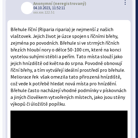
⋮
Anonymní
(neregistrovaný)
04.10.2023, 11:52:11
xxx.xxx.122.51
Břehule říční (Riparia riparia) je nejmenší z našich
vlaštovek. Jejich život je úzce spojen s říčními břehy,
zejména po povodních. Břehule si ve strmých říčních
březích hloubí nory o délce 50-100 cm, které na konci
vystelou suhými stébli a peřím. Tato místa slouží jako
jejich hnízdiště od května do srpna. Povodně obnovují
říční břehy, a tím vytvářejí ideální prostředí pro břehule.
Meliorace řek však omezila tato přirozená hnízdiště,
což vede k potřebě hledat nová místa pro hnízdění.
Břehule často nacházejí vhodné podmínky v pískovnách
a jiných člověkem vytvořených místech, jako jsou stěny
výkopů či úložiště popílku.