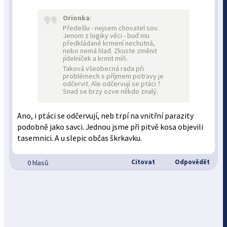
Orionka
:
Předešlu - nejsem chovatel sov.
Jenom z logiky věci - buď mu
předkládané krmení nechutná,
nebo nemá hlad. Zkuste změnit
jídelníček a krmit míň.
Taková všeobecná rada při
problémech s příjmem potravy je
odčervit. Ale odčervují se ptáci ?
Snad se brzy ozve někdo znalý.
Ano, i ptáci se odčervují, neb trpí na vnitřní parazity
podobně jako savci. Jednou jsme při pitvě kosa objevili
tasemnici. A u slepic občas škrkavku.
Citovat
Odpovědět
0 hlasů