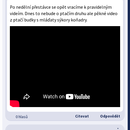
Po nedělní přestávce se opět vracíme k pravidelným
videím. Dnes to nebude o ptačím druhu ale pěkné video
z ptačí budky s mláďaty sýkory koňadry.
Citovat
Odpovědět
0 hlasů