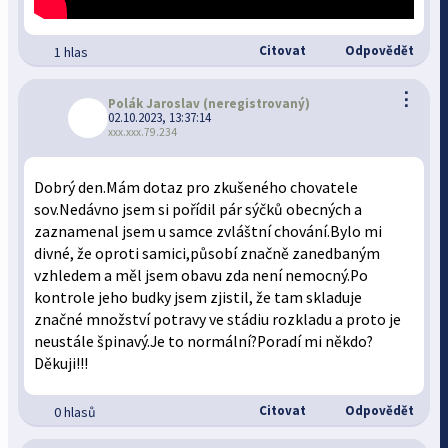
Citovat
Odpovědět
1 hlas
⋮
Polák Jaroslav
(neregistrovaný)
02.10.2023, 13:37:14
xxx.xxx.79.234
Dobrý den.Mám dotaz pro zkušeného chovatele
sov.Nedávno jsem si pořídil pár sýčků obecných a
zaznamenal jsem u samce zvláštní chování.Bylo mi
divné, že oproti samici,působí značně zanedbaným
vzhledem a měl jsem obavu zda není nemocný.Po
kontrole jeho budky jsem zjistil, že tam skladuje
značné množství potravy ve stádiu rozkladu a proto je
neustále špinavý.Je to normální?Poradí mi někdo?
Děkuji!!!
Citovat
Odpovědět
0 hlasů