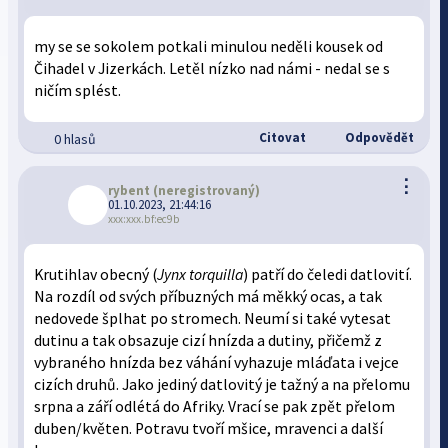
my se se sokolem potkali minulou neděli kousek od
Čihadel v Jizerkách. Letěl nízko nad námi - nedal se s
ničím splést.
Citovat
Odpovědět
0 hlasů
⋮
rybent
(neregistrovaný)
01.10.2023, 21:44:16
xxx:xxx.bf:ec9b
Krutihlav obecný (
Jynx torquilla
) patří do čeledi datlovití.
Na rozdíl od svých příbuzných má měkký ocas, a tak
nedovede šplhat po stromech. Neumí si také vytesat
dutinu a tak obsazuje cizí hnízda a dutiny, přičemž z
vybraného hnízda bez váhání vyhazuje mláďata i vejce
cizích druhů. Jako jediný datlovitý je tažný a na přelomu
srpna a září odlétá do Afriky. Vrací se pak zpět přelom
duben/květen. Potravu tvoří mšice, mravenci a další