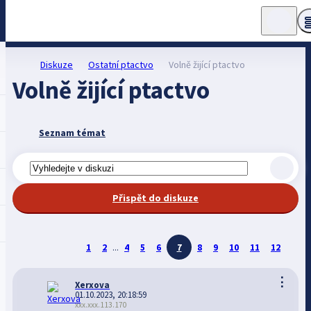
Diskuze
Ostatní ptactvo
Volně žijící ptactvo
Volně žijící ptactvo
Seznam témat
Přispět do diskuze
1
2
...
4
5
6
7
8
9
10
11
12
⋮
Xerxova
01.10.2023, 20:18:59
xxx.xxx.113.170