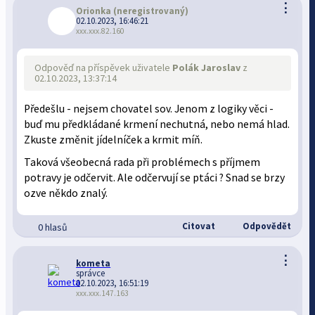
⋮
Orionka
(neregistrovaný)
02.10.2023, 16:46:21
xxx.xxx.82.160
Odpověď na příspěvek uživatele
Polák Jaroslav
z
02.10.2023, 13:37:14
Předešlu - nejsem chovatel sov. Jenom z logiky věci -
buď mu předkládané krmení nechutná, nebo nemá hlad.
Zkuste změnit jídelníček a krmit míň.
Taková všeobecná rada při problémech s příjmem
potravy je odčervit. Ale odčervují se ptáci ? Snad se brzy
ozve někdo znalý.
Citovat
Odpovědět
0 hlasů
⋮
kometa
správce
02.10.2023, 16:51:19
xxx.xxx.147.163