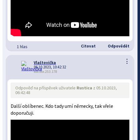
Citovat
Odpovědět
1 hlas
⋮
Vlaštovička
06.10.2023, 10:42:32
xxx.xxx.253.178
Odpověď na příspěvek uživatele
Rustica
z 05.10.2023,
06:42:48
Další oblíbenec. Kdo tady umí německy, tak vřele
doporučuji.