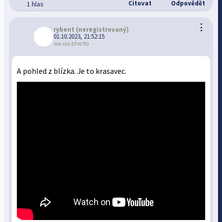
Citovat
Odpovědět
1 hlas
⋮
rybent
(neregistrovaný)
01.10.2023, 21:52:15
xxx:xxx.bf:ec9b
A pohled z blízka. Je to krasavec.