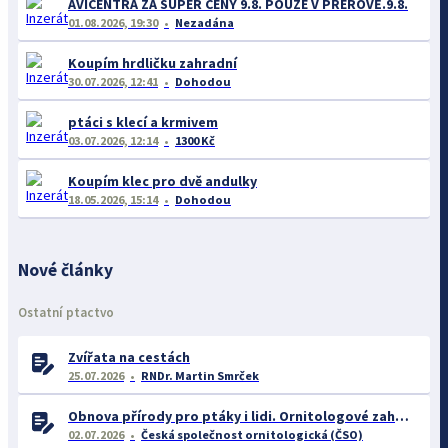
AVICENTRA ZA SUPER CENY 9.8. POUZE V PŘEROVĚ.9.8.
01.08.2026, 19:30
Nezadána
Koupím hrdličku zahradní
30.07.2026, 12:41
Dohodou
ptáci s klecí a krmivem
03.07.2026, 12:14
1300 Kč
Koupím klec pro dvě andulky
18.05.2026, 15:14
Dohodou
Nové články
Ostatní ptactvo
Zvířata na cestách
25.07.2026
RNDr. Martin Smrček
Obnova přírody pro ptáky i lidi. Ornitologové zahájili důležitý projekt pro rozvoj Střimické výsypky
02.07.2026
Česká společnost ornitologická (ČSO)