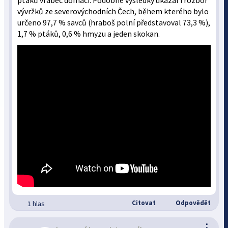
ptáků vrabec domácí. Podobné výsledky ukázal i rozbor
vývržků ze severovýchodních Čech, během kterého bylo
určeno 97,7 % savců (hraboš polní představoval 73,3 %),
1,7 % ptáků, 0,6 % hmyzu a jeden skokan.
Citovat
Odpovědět
1 hlas
⋮