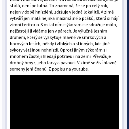
stálá, není potulná. To znamená, že se po celý rok,
nejen v době hnízdění, zdržuje v jedné lokalitě. V zimě
vytváří jen malá hejnka maximálně 6 ptáků, která si hájí
zimní teritoria. S ostatními sýkorami se sdružuje málo,
nejčastěji jí vídáme jen v párech. Je výlučně lesním
druhem, který se vyskytuje hlavně ve smrkových a
borových lesích, někdy i vlhkých a stinných, kde jiné
sýkory většinou nehnízdí. Oproti jiným sýkorám si
mnohem častěji hledají potravu i na zemi. Převažuje
drobný hmyz, jeho larvy a pavouci. V zimě se živí hlavně
semeny jehličnanů. Z popisu na youtube.