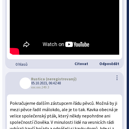
Citovat
Odpovědět
0 hlasů
⋮
Rustica
(neregistrovaný)
05.10.2023, 06:42:48
xxx.xxx.249.3
Pokračujeme dalším zástupcem řádu pěvců. Možná by ji
mezi pěvce řadil málokdo, ale je to tak. Kavka obecná je
velice společenský pták, který někdy nepohrdne ani
společností člověka. V minulosti lidé na vesnicích rádi
vybírali kavčí hnízda a odnášeli si kavky domů, kde si z