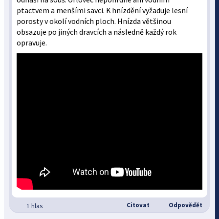
ptactvem a menšími savci. K hnízdění vyžaduje lesní
porosty v okolí vodních ploch. Hnízda většinou
obsazuje po jiných dravcích a následně každý rok
opravuje.
Citovat
Odpovědět
1 hlas