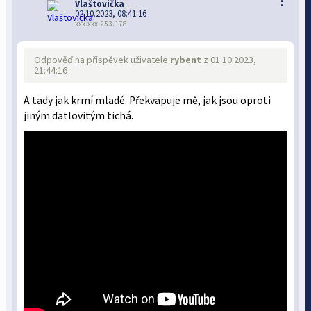
⋮
Vlaštovička
02.10.2023, 08:41:16
xxx.xxx.253.178
Odpověď na příspěvek uživatele
rybent
z 01.10.2023,
21:44:16
A tady jak krmí mladé. Překvapuje mě, jak jsou oproti
jiným datlovitým tichá.