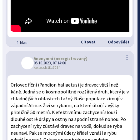
Citovat
Odpovědět
1 hlas
⋮
Anonymní
(neregistrovaný)
05.10.2023, 07:14:00
xxx:xxx.b1f1:703f
Orlovec říční (Pandion haliaetus) je dravec větší než
káně. Jedná se o kosmopolitně rozšířený druh, který je v
chladnějších oblastech tažný. Naše populace zimují v
západní Africe. Živí se rybami, na které útočí z výšky
přibližně 50 metrů. K efektivnímu zachycení slouží
dlouhé ostré drápy a ostny na spodní straně nohou. Po
zachycení ryby zůstává dravec na vodě, dokud se ryba
neunaví. Pak se mocnými údery křídel vznáší a rybu
odnáší na souš. Orlovec nepohrdne ani vodním