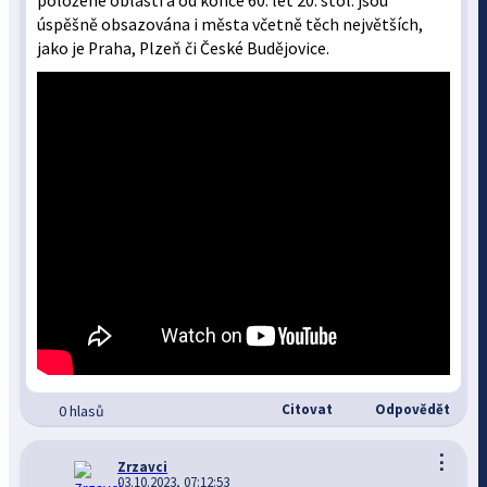
položené oblasti a od konce 60. let 20. stol. jsou
úspěšně obsazována i města včetně těch největších,
jako je Praha, Plzeň či České Budějovice.
Citovat
Odpovědět
0 hlasů
⋮
Zrzavci
03.10.2023, 07:12:53