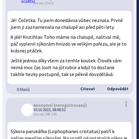
xxx.xxx.226.6
Jé! Čečetka. Tu jsem donedávna vůbec neznala. Prvně
jsem ji zaznamenala na chalupě asi před pěti lety.
A jéé! Krutihlav. Toho máme na chalupě, naštval mě,
páč vyplenil sýkorám hnízdo ve velkým pařezu, ale je to
krásnej ptáček.
Ještě jednou díky všem za tenhle koutek. Člověk sám
nemá moc čas lovit na jůtrubce a když to dostane
takhle hezky postupně, tak se pěkně dovzdělává.
Citovat
Odpovědět
0 hlasů
⋮
Anonymní
(neregistrovaný)
03.10.2023, 08:06:52
xxx.xxx.148.145
Sýkora parukářka (Lophophanes cristatus) patří k
našim menším sýkorám. Na rozdíl od ostatních sýkor je