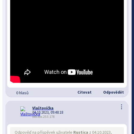
Citovat
Odpovědět
0 hlasů
⋮
Vlaštovička
04.10.2023, 09:48:18
xxx.xxx.253.178
Odpověď na příspěvek uživatele
Rustica
z 04.10.2023,