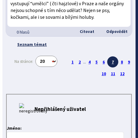
vystupují “umělci” ( čti hajzlové) v Praze a naše orgány
nejsou schopné s tím něco udělat? Nejen se psy,
kočkami, ale i se sovami a bílými holuby.
Citovat
Odpovědět
0 hlasů
Seznam témat
Na stránce:
1
2
...
4
5
6
7
8
9
10
11
12
Nepřihlášený uživatel
Jméno: