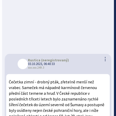
⋮
Rustica
(neregistrovaný)
03.10.2023, 06:40:33
xxx.xxx.249.3
Čečetka zimní - drobný pták, zřetelně menší než
vrabec. Sameček má nápadně karmínově červenou
přední část temene a hruď. V České republice v
posledních třiceti letech bylo zaznamenáno rychlé
šíření čečetek do území severně od Šumavy a postupně
byly osídleny nejen české pohraniční hory, ale i níže