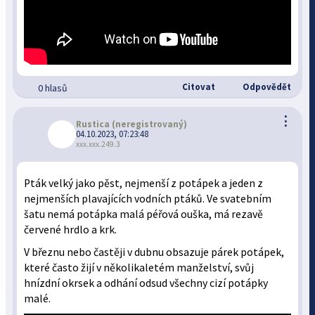
Citovat
Odpovědět
0 hlasů
⋮
Rustica
(neregistrovaný)
04.10.2023, 07:23:48
xxx.xxx.249.3
Pták velký jako pěst, nejmenší z potápek a jeden z
nejmenších plavajících vodních ptáků. Ve svatebním
šatu nemá potápka malá péřová ouška, má rezavě
červené hrdlo a krk.
V březnu nebo častěji v dubnu obsazuje párek potápek,
které často žijí v několikaletém manželství, svůj
hnízdní okrsek a odhání odsud všechny cizí potápky
malé.