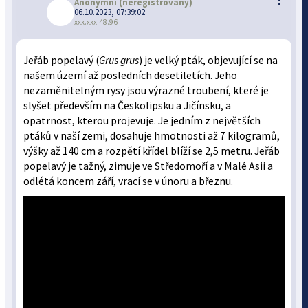
Anonymní
(neregistrovaný)
06.10.2023, 07:39:02
xxx.xxx.48.96
Jeřáb popelavý (
Grus grus
) je velký pták, objevující se na
našem území až posledních desetiletích. Jeho
nezaměnitelným rysy jsou výrazné troubení, které je
slyšet především na Českolipsku a Jičínsku, a
opatrnost, kterou projevuje. Je jedním z největších
ptáků v naší zemi, dosahuje hmotnosti až 7 kilogramů,
výšky až 140 cm a rozpětí křídel blíží se 2,5 metru. Jeřáb
popelavý je tažný, zimuje ve Středomoří a v Malé Asii a
odlétá koncem září, vrací se v únoru a březnu.