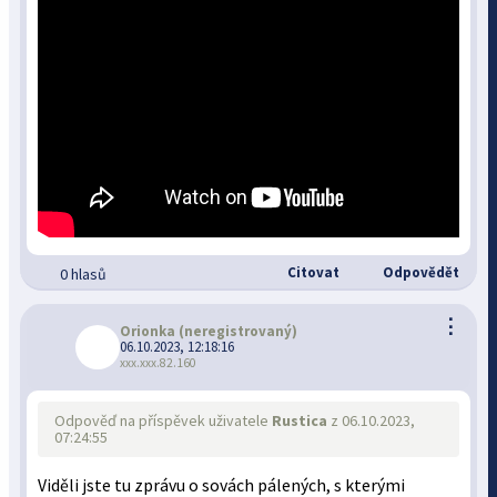
Citovat
Odpovědět
0 hlasů
⋮
Orionka
(neregistrovaný)
06.10.2023, 12:18:16
xxx.xxx.82.160
Odpověď na příspěvek uživatele
Rustica
z 06.10.2023,
07:24:55
Viděli jste tu zprávu o sovách pálených, s kterými