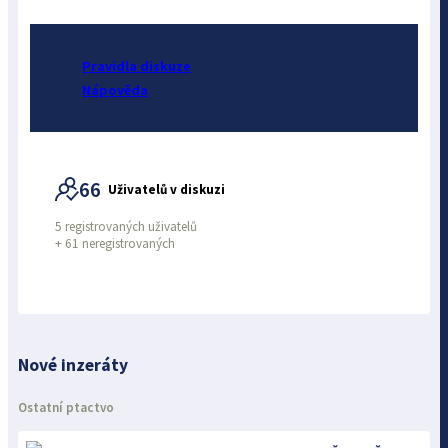
Pravidla diskuze
Nápověda
66
Uživatelů v diskuzi
5 registrovaných uživatelů
+
61 neregistrovaných
Nové inzeráty
Ostatní ptactvo